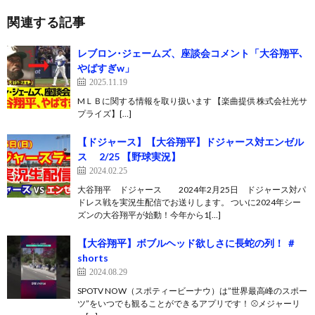
関連する記事
レブロン･ジェームズ、座談会コメント「大谷翔平､
やばすぎw」
2025.11.19
MＬＢに関する情報を取り扱います 【楽曲提供 株式会社光サ
プライズ】[…]
【ドジャース】【大谷翔平】ドジャース対エンゼル
ス 2/25 【野球実況】
2024.02.25
大谷翔平 ドジャース 2024年2月25日 ドジャース対パ
ドレス戦を実況生配信でお送りします。 ついに2024年シー
ズンの大谷翔平が始動！今年から1[…]
【大谷翔平】ボブルヘッド欲しさに長蛇の列！ ＃
shorts
2024.08.29
SPOTV NOW（スポティービーナウ）は”世界最高峰のスポー
ツ”をいつでも観ることができるアプリです！ ⚾️メジャーリ