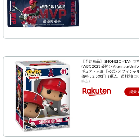
【予約商品】 SHOHEI OHTANI 
(WBC 2023 優勝 ) - Alternate Unif
ギュア・人形 【公式 / オフィシャ
価格：2,500円（税込、送料別)
(2
時点)
楽天