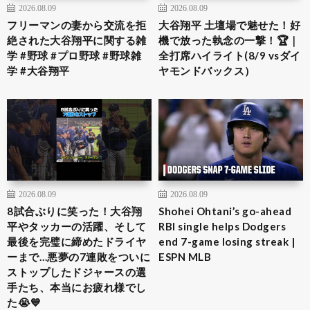
2026.08.09
2026.08.09
フリーマンの妻から交流を拒
大谷翔平 土壇場で魅せた！好
絶された大谷翔平に関する雑
機で放った執念の一撃！🏆｜
学 #野球 #プロ野球 #野球雑
全打席ハイライト(8/9 vsダイ
学 #大谷翔平
ヤモンドバックス）
2026.08.09
2026.08.09
8試合ぶりに笑った！大谷翔
Shohei Ohtani’s go-ahead
平やタッカーの活躍、そして
RBI single helps Dodgers
最後を完璧に締めたドライヤ
end 7-game losing streak |
ーまで…悪夢の7連敗をついに
ESPN MLB
ストップしたドジャースの選
手たち、本当にお疲れ様でし
た😭💙