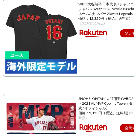
WBC 大谷翔平 日本代表 Tシャツ 
ジャパン Youth 2023 World Baseball
ネーム&ナンバー 23wbsf Legend
価格：12,320円（税込、送料別)
(2023/3/31時点)
楽天
SHOHEI OHTANI 大谷翔平 (WBC 
) - 2021 AL MVP Cooling Towel 
式 / オフィシャル】
価格：5,150円（税込、送料別)
(2
時点)
楽天