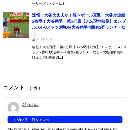
ーリーグ #ドジャ[…]
速報！大谷大丈夫か！腹へボール直撃！大谷が連続
2盗塁！大谷翔平 第3打席【8.26現地映像】エンゼ
ルス4-0メッツ2番DH大谷翔平 4回表2死ランナーな
し
2023.08.27
速報！大谷翔平 第3打席【8.26現地映像】 エンゼルス4-0メ
ッツ 2番DH大谷翔平 4回表2死ランナーなし #大谷翔平 #第3
打席 #現地映像 #[…]
コメント
（1件）
fdertol mr
2026年2月11日 6:03 AM
My brother suggested I may like this website. He was totally right.