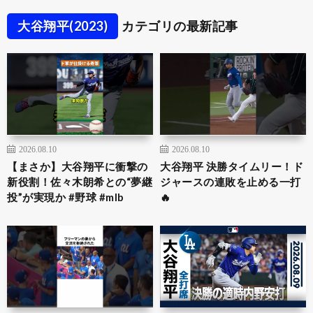
大谷翔平(2023)
カテゴリの最新記事
2026.08.10
2026.08.10
【まさか】大谷翔平に衝撃の
大谷翔平 決勝タイムリー！ド
新役割！佐々木朗希との“夢継
ジャースの連敗を止める一打
投”が実現か #野球 #mlb
🔥