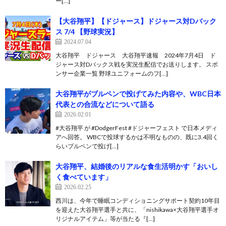
ー[…]
【大谷翔平】【ドジャース】ドジャース対Dバック
ス 7/4 【野球実況】
2024.07.04
大谷翔平 ドジャース 大谷翔平速報 2024年7月4日 ド
ジャース対Dバックス戦を実況生配信でお送りします。 スポ
ンサー企業一覧 野球ユニフォームのフ[…]
大谷翔平がブルペンで投げてみた内容や、WBC日本
代表との合流などについて語る
2026.02.01
#大谷翔平 が #DodgerFest #ドジャーフェスト で日本メディ
アへ回答。 WBCで投球するかは不明なものの、既に3.4回く
らいブルペンで投げ[…]
大谷翔平、結婚後のリアルな食生活明かす「おいし
く食べています」
2026.02.25
西川は、今年で睡眠コンディショニングサポート契約10年目
を迎えた大谷翔平選手と共に、「nishikawa×大谷翔平選手オ
リジナルアイテム」等が当たる『[…]