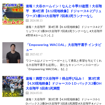
速報！大谷ホームイン！なんと今季33盗塁！大谷翔
平 第4打席【8.12現地映像】ドジャース4-2ブリュ
ワーズ1番DH大谷翔平 7回表2死ランナーなし
2024.08.13
速報！大谷翔平 第4打席【8.12現地映像】 ドジャース4-2ブ
リュワーズ 1番DH大谷翔平 7回表2死ランナーなし #大谷翔平
#野球 #ホームラン[…]
「Empowering. WACOAL」大谷翔平選手 インタビ
ュー
2025.02.17
ワコールはメジャーリーガーとして勇気と希望を与えてくれ
る大谷翔平選手を起用し、 新たなキャンペーンスローガン
「Empowering. WACOAL」を[…]
速報！満塁で大谷翔平！得点呼び込み！ 第3打席
【4.30現地映像】ドジャース0-1 D-バックス2番DH
大谷翔平 5回表1死満塁
2024.05.01
速報！大谷翔平 第3打席【4.30現地映像】 ドジャース0-1
D-バックス 2番DH大谷翔平 5回表1死満塁 #大谷翔平 #メジャ