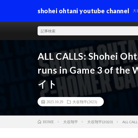
shohei ohtani youtube channel
大
ALL CALLS: Shohei Ohta
runs in Game 3 of t
イト
2025.10.29
大谷翔平(2023)
大谷翔平
大谷翔平(2023)
ALL CALL
HOME