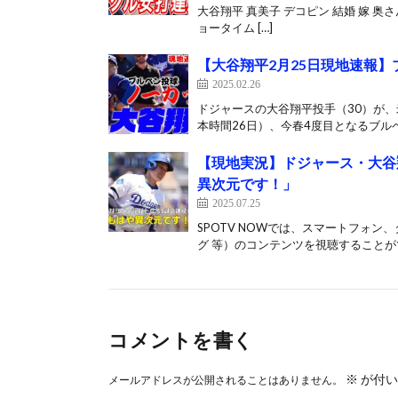
大谷翔平 真美子 デコピン 結婚 嫁 奥さん 妊
ョータイム […]
【大谷翔平2月25日現地速報】
2025.02.26
ドジャースの大谷翔平投手（30）が、
本時間26日）、今春4度目となるブルペン
【現地実況】ドジャース・大谷
異次元です！」
2025.07.25
SPOTV NOWでは、スマートフォ
グ 等）のコンテンツを視聴することがで
コメントを書く
※
が付い
メールアドレスが公開されることはありません。