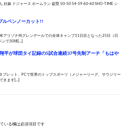
娠 ドジャース ホームラン 盗塁 50-50 54-59 60-60 SHO-TIME シ
ブルペンノーカット!!
米アリゾナ州グレンデールでの全体キャンプ11日目となった25日（日
で30球[…]
翔平が球団タイ記録の5試合連続37号先制アーチ「もはや
ン、タブレット、PCで世界のトップスポーツ（メジャーリーグ、サウジリー
きます[…]
ている欄は必須項目です