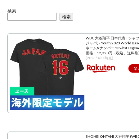
検索
検索
WBC 大谷翔平 日本代表 Tシャツ
ジャパン Youth 2023 World Baseba
ネーム&ナンバー 23wbsf Lege
価格：12,320円（税込、送料別
(2023/3/31時点)
楽
SHOHEI OHTANI 大谷翔平 (WBC