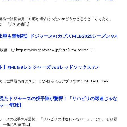
レビ港浩一社長会見「対応が適切だったのかどうかと思うところもある」
 「会社の責[…]
塁も牽制死】ドジャースvsカブス MLB2026シーズン 8.4
ttps://www.spotvnow.jp/intro?utm_source=[…]
#MLB #レンジャーズ vs #レッドソックス 7.7
では世界最高峰のスポーツが観られるアプリです！ MLB ALL STAR
見たドジャースの投手陣が驚愕！「リハビリの球速じゃな
ャー/野球】
ャースの投手陣が驚愕！「リハビリの球速じゃない！」』です。 ぜひ最
一般の視聴者[…]