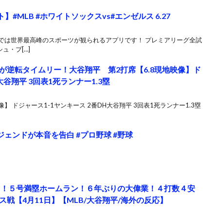
#MLB #ホワイトソックスvs#エンゼルス 6.27
ウ）では世界最高峰のスポーツが観られるアプリです！ プレミアリーグ全試
ュ・プ[…]
が逆転タイムリー！大谷翔平 第2打席【6.8現地映像】ド
谷翔平 3回表1死ランナー1.3塁
】 ドジャース1-1ヤンキース 2番DH大谷翔平 3回表1死ランナー1.3塁
ジェンドが本音を告白 #プロ野球 #野球
！！５号満塁ホームラン！６年ぶりの大偉業！４打数４安
戦【4月11日】【MLB/大谷翔平/海外の反応】