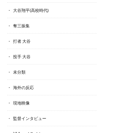
大谷翔平(高校時代)
奪三振集
打者 大谷
投手 大谷
未分類
海外の反応
現地映像
監督インタビュー