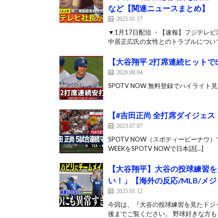
など【関連ニュースまとめ】
2025.01.17
▼1月17日配信 ・【速報】フジテ
中居正広氏の女性とのトラブルについて
【大谷翔平 2打席連続ヒットで出
2026.08.04
SPOTV NOW 無料登録でハイライト見放題！👉 h
【#吉田正尚 全打席ダイジェスト】
2023.07.07
SPOTV NOW（スポティービーナウ）
WEEKをSPOTV NOWで日本語[…]
【大谷翔平】大谷の投球練習を
い！」【海外の反応/MLB/メジ
2025.01.12
今回は、『大谷の投球練習を見たドジ
後までご覧ください。 野球好きな方も、