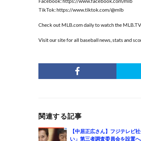
Facebook: https://www.facebook.com/mlb
TikTok: https://www.tiktok.com/@mlb
Check out MLB.com daily to watch the MLB.TV
Visit our site for all baseball news, stats and 
関連する記事
【中居正広さん】フジテレビ社
い」第三者調査委員会を設置へ