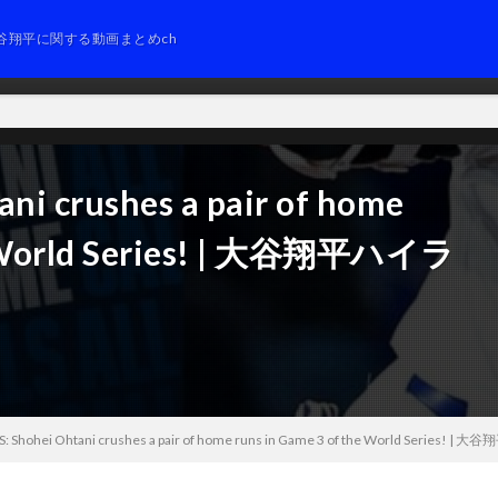
谷翔平に関する動画まとめch
ni crushes a pair of home
he World Series! | 大谷翔平ハイラ
S: Shohei Ohtani crushes a pair of home runs in Game 3 of the World Series!