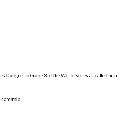
es Dodgers in Game 3 of the World Series as called on a
be.com/mlb