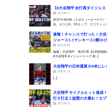
【#大谷翔平 全打席ダイジェスト】
2023.06.27
SPOTV NOW（スポティービーナ
合、セリエA、FAカップ、スコティッシ
速報！チャンスで打った！大谷
ジャース1-1ヤンキース2番DH大
2024.06.09
速報！大谷翔平 第2打席【6.8現地映像
#大谷翔平 #メジャーリーグ #[…]
大谷翔平の日米通算350本にレ
2026.07.14
[…]
大谷翔平 サイクルヒット達成
打６打点１盗塁の大暴れ！カブス
2025.04.11