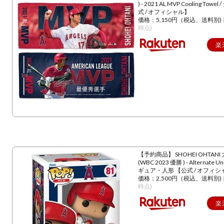
) - 2021 AL MVP Cooling Towe
式 / オフィシャル】
価格：5,150円（税込、送料別)
時点)
楽
【予約商品】 SHOHEI OHTANI
(WBC 2023 優勝 ) - Alternate U
ギュア・人形 【公式 / オフィシ
価格：2,500円（税込、送料別)
時点)
楽