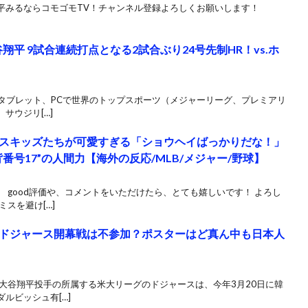
平みるならコモゴモTV！チャンネル登録よろしくお願いします！
翔平 9試合連続打点となる2試合ぶり24号先制HR！vs.ホ
ン、タブレット、PCで世界のトップスポーツ（メジャーリーグ、プレミアリ
サウジリ[…]
スキッズたちが可愛すぎる「ショウヘイばっかりだな！」
番号17”の人間力【海外の反応/MLB/メジャー/野球】
 good評価や、コメントをいただけたら、とても嬉しいです！ よろし
スを避け[…]
ドジャース開幕戦は不参加？ポスターはど真ん中も日本人
大谷翔平投手の所属する米大リーグのドジャースは、今年3月20日に韓
ルビッシュ有[…]