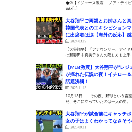
🌪️⚾【ドジャース激震──ノア・デ
&#x[…]
大谷翔平ご両親とお姉さんと真
韓国代表とのエキシビションマ
に出席者は涙【海外の反応】感
2024.03.19
【大谷翔平】「アナウンサー、アイド
は新妻田中真美子さんの隠し方も上手！
【MLB激震】大谷翔平が“レ
が揺れた伝説の夜！イチロー＆
話題沸騰！
2025.11.13
10月13日――その夜、野球という言
だ、そこに立っていたのは一人の男。 3
大谷翔平が試合前にキャッチボ
女の子はよくわかってなさそう
2025.09.11