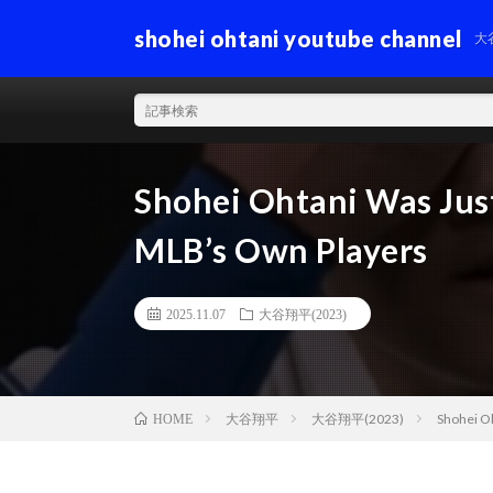
shohei ohtani youtube channel
大
Shohei Ohtani Was Just
MLB’s Own Players
2025.11.07
大谷翔平(2023)
大谷翔平
大谷翔平(2023)
Shohei Oh
HOME