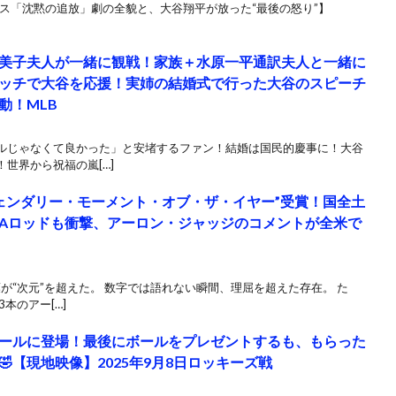
イビス「沈黙の追放」劇の全貌と、大谷翔平が放った“最後の怒り”】
美子夫人が一緒に観戦！家族＋水原一平通訳夫人と一緒に
ッチで大谷を応援！実姉の結婚式で行った大谷のスピーチ
動！MLB
ルじゃなくて良かった」と安堵するファン！結婚は国民的慶事に！大谷
世界から祝福の嵐[…]
ジェンダリー・モーメント・オブ・ザ・イヤー”受賞！国全土
Aロッドも衝撃、アーロン・ジャッジのコメントが全米で
葉が“次元”を超えた。 数字では語れない瞬間、理屈を超えた存在。 た
本のアー[…]
ールに登場！最後にボールをプレゼントするも、もらった
【現地映像】2025年9月8日ロッキーズ戦