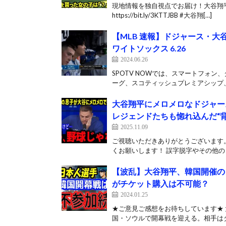
現地情報を独自視点でお届け！大谷翔
https://bit.ly/3KTTJBB #大谷翔[…]
【MLB 速報】ドジャース・大谷
ワイトソックス 6.26
2024.06.26
SPOTV NOWでは、スマートフォ
ーグ、スコティッシュプレミアシップ、
大谷翔平にメロメロなドジャー
レジェンドたちも惚れ込んだ“背
2025.11.09
ご視聴いただきありがとうございます。
くお願いします！ 誤字脱字やその他のミ
【波乱】大谷翔平、韓国開催の
がチケット購入は不可能？
2024.01.25
★ご意見ご感想をお待ちしています★ 
国・ソウルで開幕戦を迎える。相手はダ