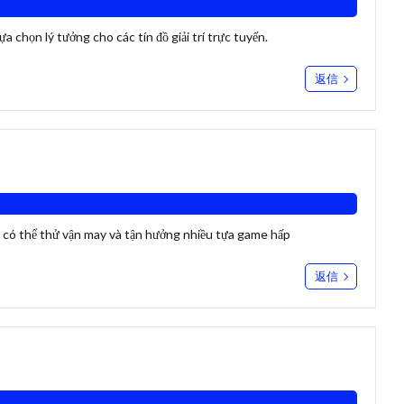
lựa chọn lý tưởng cho các tín đồ giải trí trực tuyến.
返信
n có thể thử vận may và tận hưởng nhiều tựa game hấp
返信