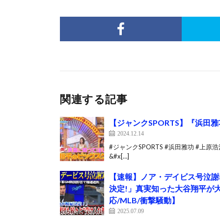
関連する記事
【ジャンクSPORTS】『浜田
2024.12.14
#ジャンクSPORTS #浜田雅功 #上原
&#x[…]
【速報】ノア・デイビス号泣謝
決定!」真実知った大谷翔平が大
応/MLB/衝撃騒動】
2025.07.09