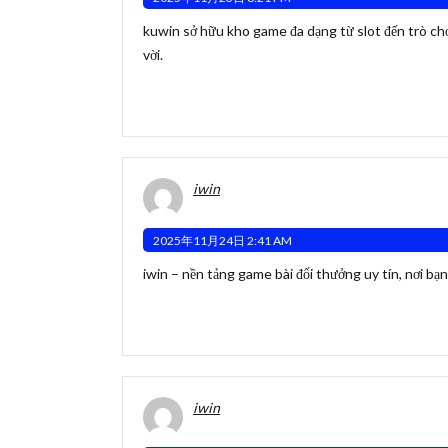
kuwin
sở hữu kho game đa dạng từ slot đến trò chơ
vời.
iwin
2025年11月24日 2:41 AM
iwin
– nền tảng game bài đổi thưởng uy tín, nơi bạ
iwin