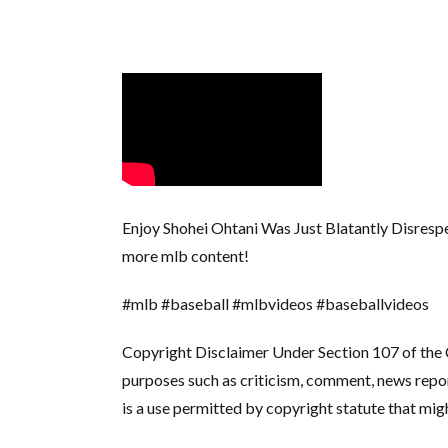
Enjoy Shohei Ohtani Was Just Blatantly Disres
more mlb content!
#mlb #baseball #mlbvideos #baseballvideos
Copyright Disclaimer Under Section 107 of the C
purposes such as criticism, comment, news report
is a use permitted by copyright statute that mig