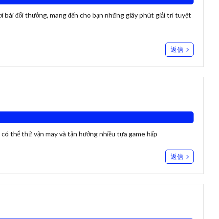
i bài đổi thưởng, mang đến cho bạn những giây phút giải trí tuyệt
返信
n có thể thử vận may và tận hưởng nhiều tựa game hấp
返信