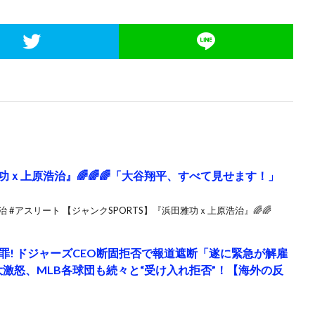
雅功ｘ上原浩治』🌈🌈🌈「大谷翔平、すべて見せます！」
浩治 #アスリート 【ジャンクSPORTS】『浜田雅功ｘ上原浩治』🌈🌈
罪! ドジャーズCEO断固拒否で報道遮断「遂に緊急が解雇
激怒、MLB各球団も続々と“受け入れ拒否”！【海外の反