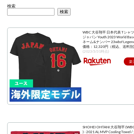
検索
検索
WBC 大谷翔平 日本代表 Tシャツ
ジャパン Youth 2023 World Baseba
ネーム&ナンバー 23wbsf Lege
価格：12,320円（税込、送料別
(2023/3/31時点)
楽
SHOHEI OHTANI 大谷翔平 (WBC
) - 2021 AL MVP Cooling Towe