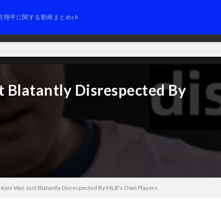
谷翔平に関する動画まとめch
 Blatantly Disrespected By
tani Was Just Blatantly Disrespected By MLB's Own Players