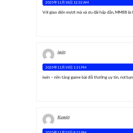
2025年11月18日 12:32 AM
Với giao diện mượt mà và ưu đãi hấp dẫn,
MM88
là 
iwin
2025年11月19日 1:31 PM
iwin
– nền tảng game bài đổi thưởng uy tín, nơi bạ
Kuwin
2025年11月23日 8:21 PM