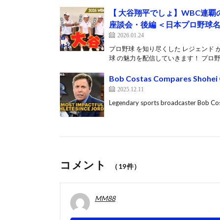
【 大谷翔平でしょ】WBC連覇
座談会・後編 ＜日本プロ野球
2026.01.24
プロ野球 を知り尽くした レジェンド 
球 の魅力を配信していきます！ プロ野球
Bob Costas Compares Shohei O
2025.12.11
Legendary sports broadcaster Bob Cos
コメント
（19件）
MM88