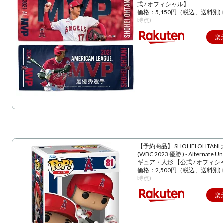
式 / オフィシャル】
価格：5,150円（税込、送料別)
時点)
楽
【予約商品】 SHOHEI OHTANI
(WBC 2023 優勝 ) - Alternate U
ギュア・人形 【公式 / オフィシ
価格：2,500円（税込、送料別)
時点)
楽