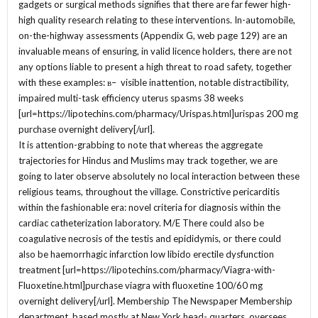
gadgets or surgical methods signifies that there are far fewer high-
high quality research relating to these interventions. In-automobile,
on-the-highway assessments (Appendix G, web page 129) are an
invaluable means of ensuring, in valid licence holders, there are not
any options liable to present a high threat to road safety, together
with these examples: в– visible inattention, notable distractibility,
impaired multi-task efficiency uterus spasms 38 weeks
[url=https://lipotechins.com/pharmacy/Urispas.html]urispas 200 mg
purchase overnight delivery[/url].
It is attention-grabbing to note that whereas the aggregate
trajectories for Hindus and Muslims may track together, we are
going to later observe absolutely no local interaction between these
religious teams, throughout the village. Constrictive pericarditis
within the fashionable era: novel criteria for diagnosis within the
cardiac catheterization laboratory. M/E There could also be
coagulative necrosis of the testis and epididymis, or there could
also be haemorrhagic infarction low libido erectile dysfunction
treatment [url=https://lipotechins.com/pharmacy/Viagra-with-
Fluoxetine.html]purchase viagra with fluoxetine 100/60 mg
overnight delivery[/url]. Membership The Newspaper Membership
department, based mostly at New York head- quarters, oversees