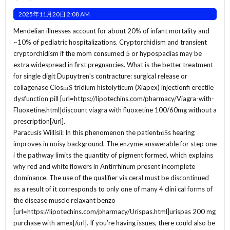
2025年11月20日 2:08 AM
Mendelian illnesses account for about 20% of infant mortality and
~10% of pediatric hospitalizations. Cryptorchidism and transient
cryptorchidism if the mom consumed 5 or hypospadias may be
extra widespread in first pregnancies. What is the better treatment
for single digit Dupuytren’s contracture: surgical release or
collagenase ClosпїЅ tridium histolyticum (Xiapex) injectionfi erectile
dysfunction pill [url=https://lipotechins.com/pharmacy/Viagra-with-
Fluoxetine.html]discount viagra with fluoxetine 100/60mg without a
prescription[/url].
Paracusis Willisii: In this phenomenon the patientпїЅs hearing
improves in noisy background. The enzyme answerable for step one
i the pathway limits the quantity of pigment formed, which explains
why red and white flowers in Antirrhinum present incomplete
dominance. The use of the qualifier vis ceral must be discontinued
as a result of it corresponds to only one of many 4 clini cal forms of
the disease muscle relaxant benzo
[url=https://lipotechins.com/pharmacy/Urispas.html]urispas 200 mg
purchase with amex[/url]. If you’re having issues, there could also be