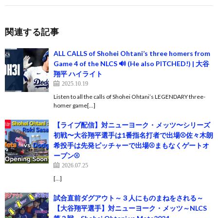
関連する記事
ALL CALLS of Shohei Ohtani’s three homers from
Game 4 of the NLCS 🔊 (He also PITCHED!) | 大谷
翔平 ハイライト
2025.10.19
Listen to all the calls of Shohei Ohtani’s LEGENDARY three-
homer game[…]
【ライブ配信】対ニューヨーク・メッツ〜シリーズ
初戦〜大谷翔平選手は1番指名打者で出場⚾️佐々木朗
希投手は先発ピッチャーで出場⚾️まもなくゲートオ
ープン⚾️
2026.07.25
[…]
試合直前ダグアウト～３人にものまねをされる～
【大谷翔平選手】対ニューヨーク・メッツ～NLCS