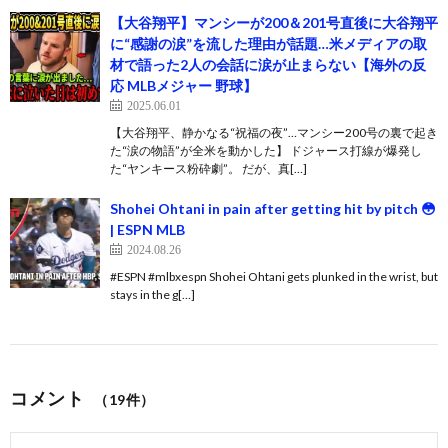
【大谷翔平】マンシーが200＆201号直後に大谷翔平
に“感謝の涙”を流した理由が話題…米メディアの取
材で語った2人の会話に涙が止まらない【海外の反
応 MLBメジャー 野球】
2025.06.01
【大谷翔平、静かなる“祝福の夜”…マンシー200号の裏で起き
た“涙の物語”が全米を動かした】 ドジャース打線が爆発し
た“ヤンキース粉砕劇”。 だが、真[…]
Shohei Ohtani in pain after getting hit by pitch 😳
| ESPN MLB
2024.08.26
#ESPN #mlbxespn Shohei Ohtani gets plunked in the wrist, but
stays in the g[…]
コメント
（19件）