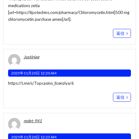
medications zetia
[url=https://lipotechins.com/pharmacy/Chloromycetin.html]500 mg
chloromycetin purchase amex[/url].
返信
Justinjag
2025年11月20日 12:20 AM
https://t.me/s/Topcasino_licenziya/6
返信
mdgt-941
2025年11月20日 12:23 AM