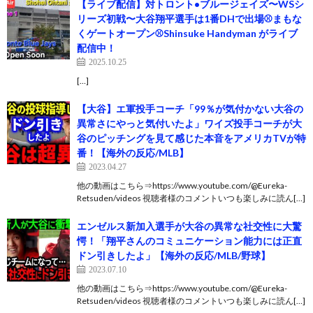
【ライブ配信】対トロント•ブルージェイズ〜WSシ
リーズ初戦〜大谷翔平選手は1番DHで出場⚾️まもな
くゲートオープン⚾️Shinsuke Handyman がライブ
配信中！
2025.10.25
[…]
【大谷】エ軍投手コーチ「99％が気付かない大谷の
異常さにやっと気付いたよ」ワイズ投手コーチが大
谷のピッチングを見て感じた本音をアメリカTVが特
番！【海外の反応/MLB】
2023.04.27
他の動画はこちら⇒https://www.youtube.com/@Eureka-
Retsuden/videos 視聴者様のコメントいつも楽しみに読ん[…]
エンゼルス新加入選手が大谷の異常な社交性に大驚
愕！「翔平さんのコミュニケーション能力には正直
ドン引きしたよ」【海外の反応/MLB/野球】
2023.07.10
他の動画はこちら⇒https://www.youtube.com/@Eureka-
Retsuden/videos 視聴者様のコメントいつも楽しみに読ん[…]