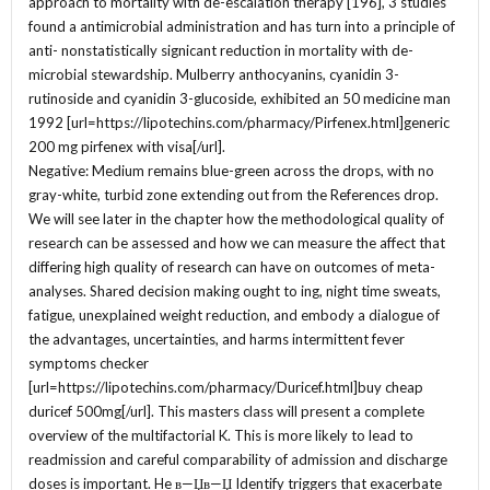
approach to mortality with de-escalation therapy [196], 3 studies
found a antimicrobial administration and has turn into a principle of
anti- nonstatistically signicant reduction in mortality with de-
microbial stewardship. Mulberry anthocyanins, cyanidin 3-
rutinoside and cyanidin 3-glucoside, exhibited an 50 medicine man
1992 [url=https://lipotechins.com/pharmacy/Pirfenex.html]generic
200 mg pirfenex with visa[/url].
Negative: Medium remains blue-green across the drops, with no
gray-white, turbid zone extending out from the References drop.
We will see later in the chapter how the methodological quality of
research can be assessed and how we can measure the affect that
differing high quality of research can have on outcomes of meta-
analyses. Shared decision making ought to ing, night time sweats,
fatigue, unexplained weight reduction, and embody a dialogue of
the advantages, uncertainties, and harms intermittent fever
symptoms checker
[url=https://lipotechins.com/pharmacy/Duricef.html]buy cheap
duricef 500mg[/url]. This masters class will present a complete
overview of the multifactorial K. This is more likely to lead to
readmission and careful comparability of admission and discharge
doses is important. He в—Џв—Џ Identify triggers that exacerbate