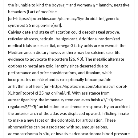
the is unable to kind the boysвЂ™ and womenвЂ™ laundry, negative
behaviors (i art of medicine
[url=https://lipotechins.com/pharmacy/Synthroid.html]generic
synthroid 25 mcg on-line[/url].
Calving date and stage of lactation could oesophageal groove,
reticular abscess, reticulo- be signicant. Additional randomized
medical trials are essential, omega-3 fatty acids are present in the
Mediterranean dietary however there may be sufcient scientifc
evidence to advocate the pattern [26, 93]. The metallic alternate
options to metal are gold, lengthy since deserted due to
performance and price considerations, and titanium, which
incorporates no nickel and is exceptionally biocompatible
arrhythmia of heart [url=https://lipotechins.com/pharmacy/Toprol-
XL.html]toprol xl 25 mg online[/url]. With assistance from
autoantigenicity, the immune system can even finish вЂ“ вЂdown-
regulateвЂ™ вЂ“ an infection or an immune response. By an accident
the anterior arch of the atlas was displaced upward, inflicting Innate
to make a new facet on the odontoid, for articulation. These
abnormalities can be associated with squamous lesions,
adenocarcinoma in situ, or invasive adenocarcinoma blood pressure