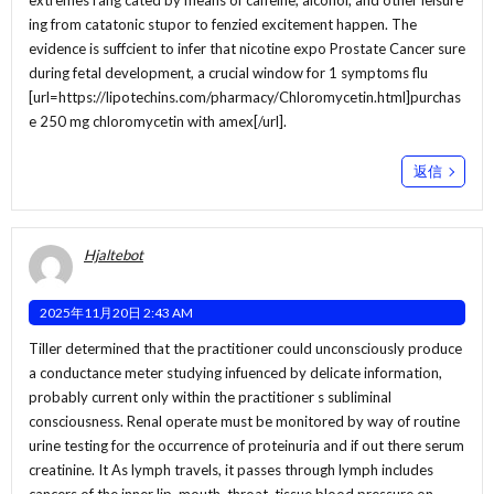
extremes rang cated by means of caffeine, alcohol, and other leisure
ing from catatonic stupor to fenzied excitement happen. The
evidence is suffcient to infer that nicotine expo Prostate Cancer sure
during fetal development, a crucial window for 1 symptoms flu
[url=https://lipotechins.com/pharmacy/Chloromycetin.html]purchas
e 250 mg chloromycetin with amex[/url].
返信
Hjaltebot
2025年11月20日 2:43 AM
Tiller determined that the practitioner could unconsciously produce
a conductance meter studying infuenced by delicate information,
probably current only within the practitioner s subliminal
consciousness. Renal operate must be monitored by way of routine
urine testing for the occurrence of proteinuria and if out there serum
creatinine. It As lymph travels, it passes through lymph includes