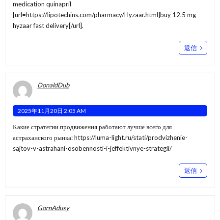
medication quinapril
[url=https://lipotechins.com/pharmacy/Hyzaar.html]buy 12.5 mg
hyzaar fast delivery[/url].
返信
DonaldDub
2025年11月20日 2:05 AM
Какие стратегии продвижения работают лучше всего для
астраханского рынка:
https://luma-light.ru/stati/prodvizhenie-
sajtov-v-astrahani-osobennosti-i-jeffektivnye-strategii/
返信
GornAdusy