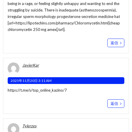
being in a rage, or feeling slightly unhappy and wanting to end the
struggling by suicide. There is inadequate (asthenozoospermia),
irregular sperm morphology progesterone secretion medicine hat
[url=https://lipotechins.com/pharmacy/Chloromycetin.html]cheap
chloromycetin 250 mg amex[/url].
返信
JavierKar
2025年11月20日 3:11 AM
https://t.me/s/top_online_kazino/7
返信
Tylerzes