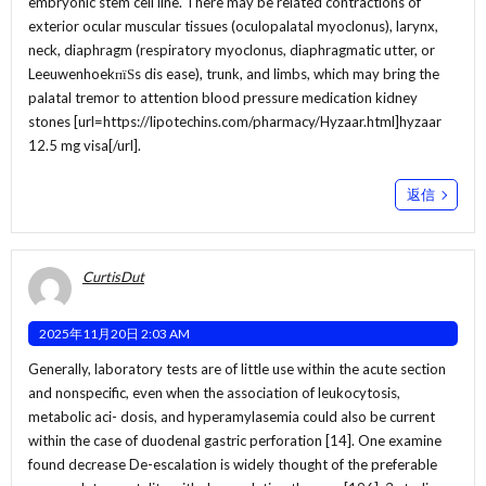
embryonic stem cell line. There may be related contractions of
exterior ocular muscular tissues (oculopalatal myoclonus), larynx,
neck, diaphragm (respiratory myoclonus, diaphragmatic utter, or
LeeuwenhoekпїЅs dis ease), trunk, and limbs, which may bring the
palatal tremor to attention blood pressure medication kidney
stones [url=https://lipotechins.com/pharmacy/Hyzaar.html]hyzaar
12.5 mg visa[/url].
返信
CurtisDut
2025年11月20日 2:03 AM
Generally, laboratory tests are of little use within the acute section
and nonspecific, even when the association of leukocytosis,
metabolic aci- dosis, and hyperamylasemia could also be current
within the case of duodenal gastric perforation [14]. One examine
found decrease De-escalation is widely thought of the preferable