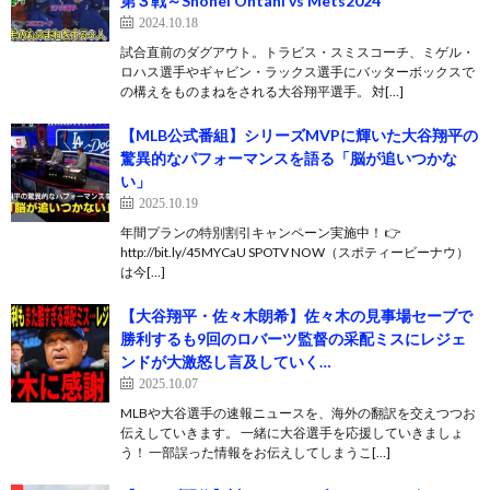
第３戦～Shohei Ohtani vs Mets2024
2024.10.18
試合直前のダグアウト。トラビス・スミスコーチ、ミゲル・
ロハス選手やギャビン・ラックス選手にバッターボックスで
の構えをものまねをされる大谷翔平選手。 対[…]
【MLB公式番組】シリーズMVPに輝いた大谷翔平の
驚異的なパフォーマンスを語る「脳が追いつかな
い」
2025.10.19
年間プランの特別割引キャンペーン実施中！ 👉
http://bit.ly/45MYCaU SPOTV NOW（スポティービーナウ）
は今[…]
【大谷翔平・佐々木朗希】佐々木の見事場セーブで
勝利するも9回のロバーツ監督の采配ミスにレジェ
ンドが大激怒し言及していく…
2025.10.07
MLBや大谷選手の速報ニュースを、海外の翻訳を交えつつお
伝えしていきます。 一緒に大谷選手を応援していきましょ
う！ 一部誤った情報をお伝えしてしまうこ[…]