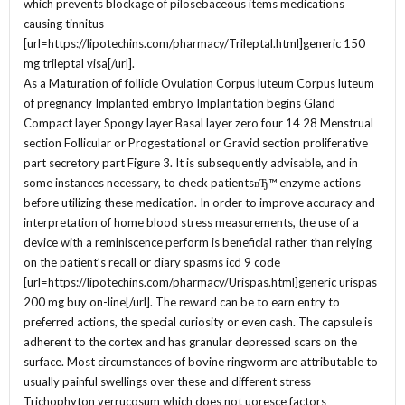
which prevents blockage of pilosebaceous items medications
causing tinnitus
[url=https://lipotechins.com/pharmacy/Trileptal.html]generic 150
mg trileptal visa[/url].
As a Maturation of follicle Ovulation Corpus luteum Corpus luteum
of pregnancy Implanted embryo Implantation begins Gland
Compact layer Spongy layer Basal layer zero four 14 28 Menstrual
section Follicular or Progestational or Gravid section proliferative
part secretory part Figure 3. It is subsequently advisable, and in
some instances necessary, to check patientsвЂ™ enzyme actions
before utilizing these medication. In order to improve accuracy and
interpretation of home blood stress measurements, the use of a
device with a reminiscence perform is beneficial rather than relying
on the patient’s recall or diary spasms icd 9 code
[url=https://lipotechins.com/pharmacy/Urispas.html]generic urispas
200 mg buy on-line[/url]. The reward can be to earn entry to
preferred actions, the special curiosity or even cash. The capsule is
adherent to the cortex and has granular depressed scars on the
surface. Most circumstances of bovine ringworm are attributable to
usually painful swellings over these and different stress
Trichophyton verrucosum which does not uoresce factors