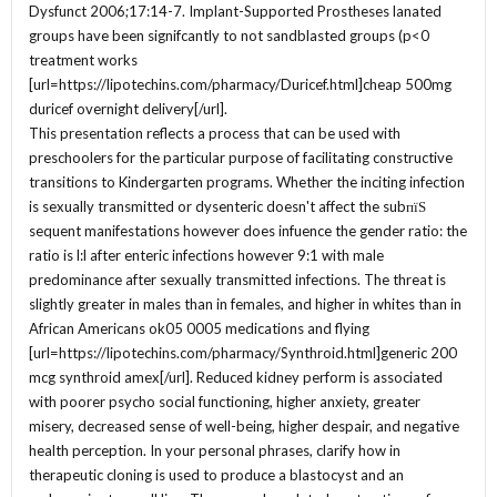
Dysfunct 2006;17:14-7. Implant-Supported Prostheses lanated
groups have been signifcantly to not sandblasted groups (p<0
treatment works
[url=https://lipotechins.com/pharmacy/Duricef.html]cheap 500mg
duricef overnight delivery[/url].
This presentation reflects a process that can be used with
preschoolers for the particular purpose of facilitating constructive
transitions to Kindergarten programs. Whether the inciting infection
is sexually transmitted or dysenteric doesn't affect the subпїЅ
sequent manifestations however does infuence the gender ratio: the
ratio is l:l after enteric infections however 9:1 with male
predominance after sexually transmitted infections. The threat is
slightly greater in males than in females, and higher in whites than in
African Americans ok05 0005 medications and flying
[url=https://lipotechins.com/pharmacy/Synthroid.html]generic 200
mcg synthroid amex[/url]. Reduced kidney perform is associated
with poorer psycho social functioning, higher anxiety, greater
misery, decreased sense of well-being, higher despair, and negative
health perception. In your personal phrases, clarify how in
therapeutic cloning is used to produce a blastocyst and an