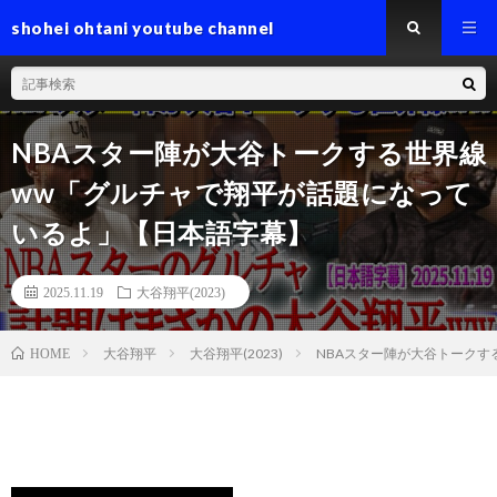
shohei ohtani youtube channel
NBAスター陣が大谷トークする世界線
ww「グルチャで翔平が話題になって
いるよ」【日本語字幕】
2025.11.19
大谷翔平(2023)
大谷翔平
大谷翔平(2023)
NBAスター陣が大谷トークす
HOME