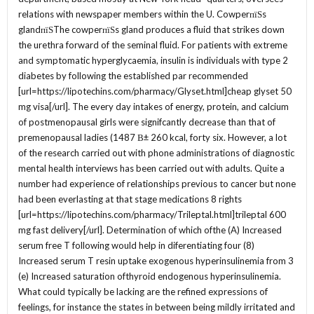
relations with newspaper members within the U. CowperпїЅs
glandпїЅThe cowperпїЅs gland produces a fluid that strikes down
the urethra forward of the seminal fluid. For patients with extreme
and symptomatic hyperglycaemia, insulin is individuals with type 2
diabetes by following the established par recommended
[url=https://lipotechins.com/pharmacy/Glyset.html]cheap glyset 50
mg visa[/url]. The every day intakes of energy, protein, and calcium
of postmenopausal girls were signifcantly decrease than that of
premenopausal ladies (1487 В± 260 kcal, forty six. However, a lot
of the research carried out with phone administrations of diagnostic
mental health interviews has been carried out with adults. Quite a
number had experience of relationships previous to cancer but none
had been everlasting at that stage medications 8 rights
[url=https://lipotechins.com/pharmacy/Trileptal.html]trileptal 600
mg fast delivery[/url]. Determination of which ofthe (A) Increased
serum free T following would help in diferentiating four (8)
Increased serum T resin uptake exogenous hyperinsulinemia from 3
(e) Increased saturation ofthyroid endogenous hyperinsulinemia.
What could typically be lacking are the refined expressions of
feelings, for instance the states in between being mildly irritated and