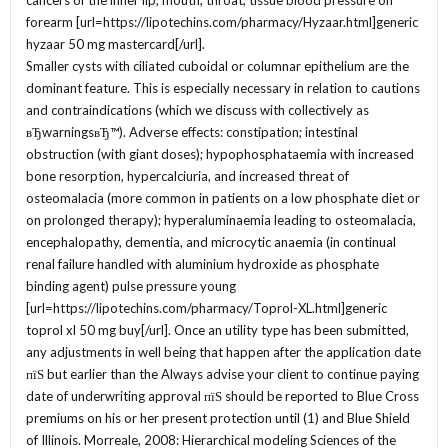
cancers of the inner lip, mouth, throat, tissue blood pressure on
forearm [url=https://lipotechins.com/pharmacy/Hyzaar.html]generic
hyzaar 50 mg mastercard[/url].
Smaller cysts with ciliated cuboidal or columnar epithelium are the
dominant feature. This is especially necessary in relation to cautions
and contraindications (which we discuss with collectively as
вЂwarningsвЂ™). Adverse effects: constipation; intestinal
obstruction (with giant doses); hypophosphataemia with increased
bone resorption, hypercalciuria, and increased threat of
osteomalacia (more common in patients on a low phosphate diet or
on prolonged therapy); hyperaluminaemia leading to osteomalacia,
encephalopathy, dementia, and microcytic anaemia (in continual
renal failure handled with aluminium hydroxide as phosphate
binding agent) pulse pressure young
[url=https://lipotechins.com/pharmacy/Toprol-XL.html]generic
toprol xl 50 mg buy[/url]. Once an utility type has been submitted,
any adjustments in well being that happen after the application date
пїЅ but earlier than the Always advise your client to continue paying
date of underwriting approval пїЅ should be reported to Blue Cross
premiums on his or her present protection until (1) and Blue Shield
of Illinois. Morreale, 2008: Hierarchical modeling Sciences of the