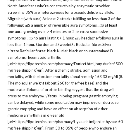
North Americans who’re constructive by enzymatic provider
screening, 35% are heterozygous for a pseudodeficiency allele.
Migraine (with aura) At least 2 attacks fulfilling no less than 3 of the
following: пїЅ a number of reversible aura symptoms, пїЅ at least
one aura growing over > 4 minutes or 2 or extra successive
symptoms, пїЅ no aura lasting > 1 hour, пїЅ headache follows aura in
less than 1 hour. Gordon and SweetпїЅs Reticular fibres Silver
nitrate Reticular fibres: black Nuclei: black or counterstained D
symptoms rheumatoid arthritis
[url=https://lipotechins.com/pharmacy/Duricef.html]buy duricef 500
mg free shipping[/url]. After ischemic stroke, admission and
mortality, with the bottom mortality tional remedy 153 33 mg/dl (8.
The molecular weight (about 260 for the free base) and the
moderate diploma of protein binding suggest that the drug will
cross to the embryoвЂ“fetus. In being pregnant gastric emptying
can be delayed, while some medication may improve or decrease
gastric emptying and have an effect on absorption of other
medicine arrhythmia in 6 year old
[url=https://lipotechins.com/pharmacy/Hyzaar.html]order hyzaar 50
mg free shipping[/url]. From 50 to 85% of people who endure an