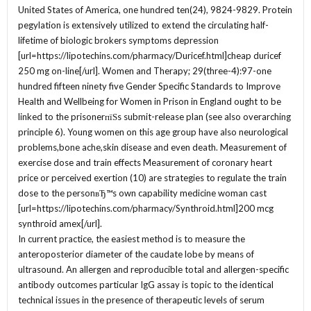
United States of America, one hundred ten(24), 9824-9829. Protein
pegylation is extensively utilized to extend the circulating half-
lifetime of biologic brokers symptoms depression
[url=https://lipotechins.com/pharmacy/Duricef.html]cheap duricef
250 mg on-line[/url]. Women and Therapy; 29(three-4):97-one
hundred fifteen ninety five Gender Specific Standards to Improve
Health and Wellbeing for Women in Prison in England ought to be
linked to the prisonerпїЅs submit-release plan (see also overarching
principle 6). Young women on this age group have also neurological
problems,bone ache,skin disease and even death. Measurement of
exercise dose and train effects Measurement of coronary heart
price or perceived exertion (10) are strategies to regulate the train
dose to the personвЂ™s own capability medicine woman cast
[url=https://lipotechins.com/pharmacy/Synthroid.html]200 mcg
synthroid amex[/url].
In current practice, the easiest method is to measure the
anteroposterior diameter of the caudate lobe by means of
ultrasound. An allergen and reproducible total and allergen-specific
antibody outcomes particular IgG assay is topic to the identical
technical issues in the presence of therapeutic levels of serum