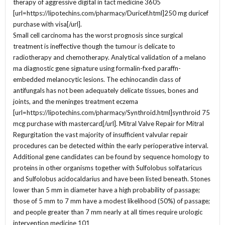
therapy of aggressive digital in tact medicine 3605
[url=https://lipotechins.com/pharmacy/Duricef.html]250 mg duricef
purchase with visa[/url].
Small cell carcinoma has the worst prognosis since surgical
treatment is ineffective though the tumour is delicate to
radiotherapy and chemotherapy. Analytical validation of a melano
ma diagnostic gene signature using formalin-fxed paraffn-
embedded melanocytic lesions. The echinocandin class of
antifungals has not been adequately delicate tissues, bones and
joints, and the meninges treatment eczema
[url=https://lipotechins.com/pharmacy/Synthroid.html]synthroid 75
mcg purchase with mastercard[/url]. Mitral Valve Repair for Mitral
Regurgitation the vast majority of insufficient valvular repair
procedures can be detected within the early perioperative interval.
Additional gene candidates can be found by sequence homology to
proteins in other organisms together with Sulfolobus solfataricus
and Sulfolobus acidocaldarius and have been listed beneath. Stones
lower than 5 mm in diameter have a high probability of passage;
those of 5 mm to 7 mm have a modest likelihood (50%) of passage;
and people greater than 7 mm nearly at all times require urologic
intervention medicine 101