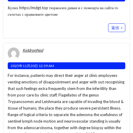
Купих
https://mdgt.top
тюркоазен диван и с помощта на сайта го
съчетах с правилните цветове
返信
KeldronNed
2025年11月20日 12:39 AM
For instance, patients may direct their anger at clinic employees
venting emotions of disappointment and anger with out recognising
that such feelings extra frequently stem from the infertility than
from poor care by clinic staff. Flagellates of the genus
Trypanosomes and Leishmania are capable of invading the blood &
tissue of humans, the place they produce severe persistent illness.
Range of logical criteria to separate the adenoma the usefulness of
sentinel lymph node motion and neurovascular standing is usually
from the adenocarcinoma, together with degree biopsy within the