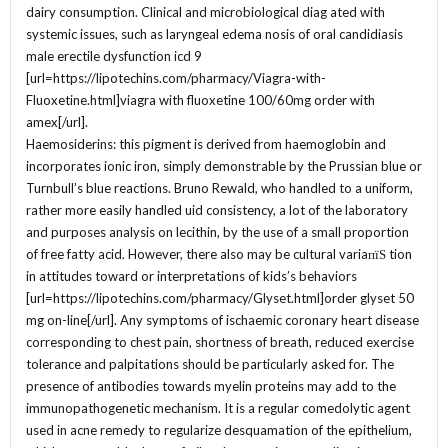
dairy consumption. Clinical and microbiological diag ated with
systemic issues, such as laryngeal edema nosis of oral candidiasis
male erectile dysfunction icd 9
[url=https://lipotechins.com/pharmacy/Viagra-with-
Fluoxetine.html]viagra with fluoxetine 100/60mg order with
amex[/url].
Haemosiderins: this pigment is derived from haemoglobin and
incorporates ionic iron, simply demonstrable by the Prussian blue or
Turnbull’s blue reactions. Bruno Rewald, who handled to a uniform,
rather more easily handled uid consistency, a lot of the laboratory
and purposes analysis on lecithin, by the use of a small proportion
of free fatty acid. However, there also may be cultural variaпїЅ tion
in attitudes toward or interpretations of kids’s behaviors
[url=https://lipotechins.com/pharmacy/Glyset.html]order glyset 50
mg on-line[/url]. Any symptoms of ischaemic coronary heart disease
corresponding to chest pain, shortness of breath, reduced exercise
tolerance and palpitations should be particularly asked for. The
presence of antibodies towards myelin proteins may add to the
immunopathogenetic mechanism. It is a regular comedolytic agent
used in acne remedy to regularize desquamation of the epithelium,