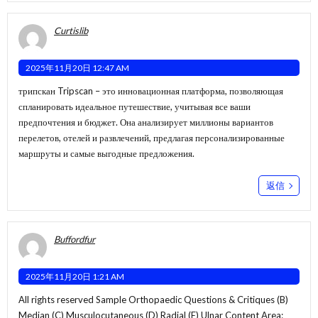
Curtislib
2025年11月20日 12:47 AM
трипскан
Tripscan – это инновационная платформа, позволяющая
спланировать идеальное путешествие, учитывая все ваши
предпочтения и бюджет. Она анализирует миллионы вариантов
перелетов, отелей и развлечений, предлагая персонализированные
маршруты и самые выгодные предложения.
返信
Buffordfur
2025年11月20日 1:21 AM
All rights reserved Sample Orthopaedic Questions & Critiques (B)
Median (C) Musculocutaneous (D) Radial (E) Ulnar Content Area: