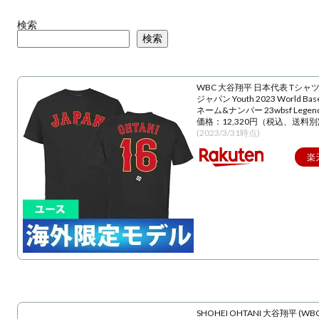
検索
検索
WBC 大谷翔平 日本代表 Tシャツ
ジャパン Youth 2023 World Baseba
ネーム&ナンバー 23wbsf Lege
価格：12,320円（税込、送料別
(2023/3/31時点)
楽
SHOHEI OHTANI 大谷翔平 (WBC