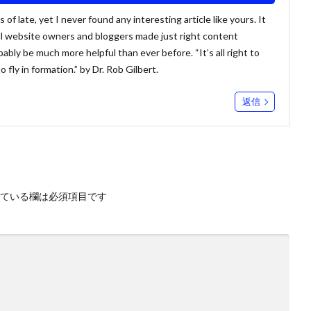
of late, yet I never found any interesting article like yours. It
if all website owners and bloggers made just right content
bably be much more helpful than ever before. “It’s all right to
 fly in formation.” by Dr. Rob Gilbert.
返信
ている欄は必須項目です