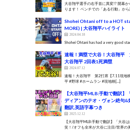
大谷翔平選手の右手首に異変!? 開幕
ります！ ベンチでの「ある行動」から読
Shohei Ohtani off to a HOT sta
MORE) | 大谷翔平ハイライト
2024.04.18
Shohei Ohtani has had a very good star
速報！満塁で大谷！大谷翔平 第
大谷翔平 2回表1死満塁
2024.07.12
速報！大谷翔平 第2打席【7.11現地映
平 #野球 #ホームラン #現地映[…]
【大谷翔平MLB:手動で翻訳
ディアンのテオ・ヴォン絶句&爆
翻訳,英語字幕つき
2025.12.12
【大谷翔平MLB:手動で翻訳】「大谷
笑！/オフも全米が大谷に注目/世界の美[