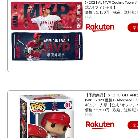
) - 2021 AL MVP Cooling Towe
式 / オフィシャル】
価格：5,150円（税込、送料別)
時点)
楽
【予約商品】 SHOHEI OHTANI
(WBC 2023 優勝 ) - Alternate U
ギュア・人形 【公式 / オフィシ
価格：2,500円（税込、送料別)
時点)
楽