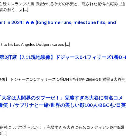
から続くスランプの裏で囁かれるケガの不安と、隠された驚愕の真実に迫
み解く、大[…]
rt in 2024! 🔥🔥 (long home runs, milestone hits, and
t to his Los Angeles Dodgers career. […]
2打席【7.11現地映像】ドジャース0-1フィリーズ1番DH
像】 ドジャース0-1フィリーズ 1番DH大谷翔平 2回表1死満塁 #大谷翔
】「大谷は人間界のタブーだ！」完璧すぎる大谷に有名コメ
笑！/サブリナと一緒/世界の美しい顔100人/BBCも/日英
は絶対にラボで造られた！」完璧すぎる大谷に有名コメディアン絶句&爆
…]