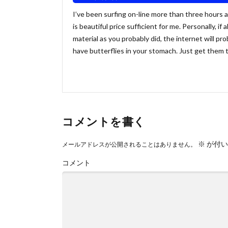
I’ve been surfing on-line more than three hours as 
is beautiful price sufficient for me. Personally, 
material as you probably did, the internet will pro
have butterflies in your stomach. Just get them to
コメントを書く
※
が付い
メールアドレスが公開されることはありません。
コメント