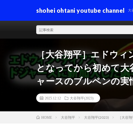
shohei ohtani youtube channel
大
［大谷翔平］エドウィ
となってから初めて大
ャースのブルペンの実
2025.12.12
大谷翔平(2023)
大谷翔平
大谷翔平(2023)
［大谷翔
HOME