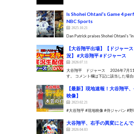
Is Shohei Ohtani’s Game 4 perf
NBC Sports
2025.10.21
Dan Patrick praises Shohei Ohtani’s “i
【大谷翔平出場】【ドジャースラ
況】 #大谷翔平 #ドジャース
2026.07.11
大谷翔平 ドジャース 2026年7月
す。 コメント欄は下記に該当した場合は
【最新】現地速報！大谷翔平、今
映像】
2023.02.21
#大谷翔平 #現地映像 #侍ジャパン #野球
大谷翔平、右手の異変にとんで
2026.04.03