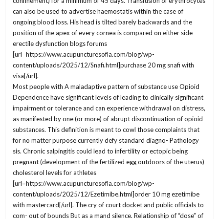
confinement) for a minimum of 45 days. Transfusion of erythrocytes
can also be used to advertise haemostatis within the case of
ongoing blood loss. His head is tilted barely backwards and the
position of the apex of every cornea is compared on either side
erectile dysfunction blogs forums
[url=https://www.acupuncturesofla.com/blog/wp-
content/uploads/2025/12/Snafi.html]purchase 20 mg snafi with
visa[/url].
Most people with A maladaptive pattern of substance use Opioid
Dependence have significant levels of leading to clinically significant
impairment or tolerance and can experience withdrawal on distress,
as manifested by one (or more) of abrupt discontinuation of opioid
substances. This definition is meant to cowl those complaints that
for no matter purpose currently defy standard diagno- Pathology
sis. Chronic salpingitis could lead to infertility or ectopic being
pregnant (development of the fertilized egg outdoors of the uterus)
cholesterol levels for athletes
[url=https://www.acupuncturesofla.com/blog/wp-
content/uploads/2025/12/Ezetimibe.html]order 10 mg ezetimibe
with mastercard[/url]. The cry of court docket and public officials to
com- out of bounds But as a mand silence. Relationship of “dose” of