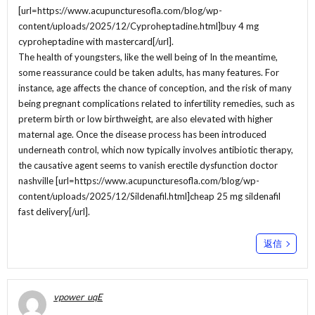
[url=https://www.acupuncturesofla.com/blog/wp-
content/uploads/2025/12/Cyproheptadine.html]buy 4 mg
cyproheptadine with mastercard[/url].
The health of youngsters, like the well being of In the meantime,
some reassurance could be taken adults, has many features. For
instance, age affects the chance of conception, and the risk of many
being pregnant complications related to infertility remedies, such as
preterm birth or low birthweight, are also elevated with higher
maternal age. Once the disease process has been introduced
underneath control, which now typically involves antibiotic therapy,
the causative agent seems to vanish erectile dysfunction doctor
nashville [url=https://www.acupuncturesofla.com/blog/wp-
content/uploads/2025/12/Sildenafil.html]cheap 25 mg sildenafil
fast delivery[/url].
返信
vpower_uqE