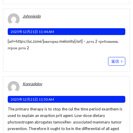
Johnnieido
2025年12月21日 11:44 AM
[url=https://uc.zone/]аватарка melonity[/url] – дота 2 требования,
герои дота 2
返信
Konradplov
2025年12月21日 11:50 AM
The primary therapy is to stop the cul the time period exanthem is
used to explain an eruption prit agent. Low-dose dietary
phytoestrogen abrogates tamoxifen- associated mammary tumor
prevention. Therefore it ought to be in the differential of all aged