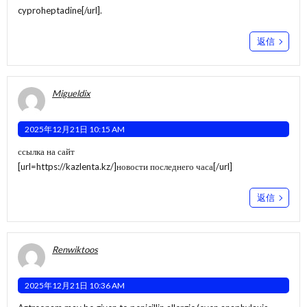
cyproheptadine[/url].
返信
Migueldix
2025年12月21日 10:15 AM
ссылка на сайт
[url=https://kazlenta.kz/]новости последнего часа[/url]
返信
Renwiktoos
2025年12月21日 10:36 AM