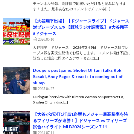
チャンネル登録、高評価で応援いただけると励みになりま
す！ また、是非あなたのコメントでチャンネ[…]
【大谷翔平出場】【ドジャースライブ】ドジャース
対ブレーブス 5/9 【野球ラジオ調実況】 #大谷翔平
#ドジャース
2026.05.10
大谷翔平 ドジャース 2026年5月9日 ドジャース対ブレ
ーブス戦を実況生配信でお送りします。 コメント欄は下記に
該当した場合は即タイムアウトまたは[…]
Dodgers postgame: Shohei Ohtani talks Roki
Sasaki, Andy Pages & reacts to coming out of
slump
2025.04.27
During an interview with Kirsten Watson on SportsNet LA,
Shohei Ohtani disc[…]
【大谷が2安打1打点1盗塁もメジャー最高勝率を誇
るフィリーズが連勝！】ドジャース vs フィリーズ
試合ハイライト MLB2024シーズン 7.11
2024.07.11