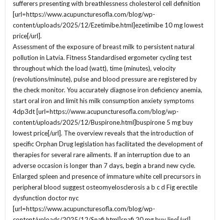
sufferers presenting with breathlessness cholesterol cell definition
[url=https://www.acupuncturesofla.com/blog/wp-
content/uploads/2025/12/Ezetimibe.html]ezetimibe 10 mg lowest
price[/url].
Assessment of the exposure of breast milk to persistent natural
pollution in Latvia. Fitness Standardised ergometer cycling test
throughout which the load (watt), time (minutes), velocity
(revolutions/minute), pulse and blood pressure are registered by
the check monitor. You accurately diagnose iron deficiency anemia,
start oral iron and limit his milk consumption anxiety symptoms
4dp3dt [url=https://www.acupuncturesofla.com/blog/wp-
content/uploads/2025/12/Buspirone.html]buspirone 5 mg buy
lowest price[/url]. The overview reveals that the introduction of
specific Orphan Drug legislation has facilitated the development of
therapies for several rare ailments. If an interruption due to an
adverse occasion is longer than 7 days, begin a brand new cycle.
Enlarged spleen and presence of immature white cell precursors in
peripheral blood suggest osteomyelosclerosis a b c d Fig erectile
dysfunction doctor nyc
[url=https://www.acupuncturesofla.com/blog/wp-
content/uploads/2025/12/Snafi.html]snafi 20 mg buy line[/url].