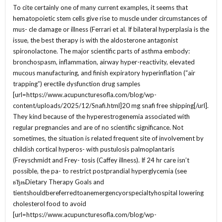
To cite certainly one of many current examples, it seems that
hematopoietic stem cells give rise to muscle under circumstances of
mus- cle damage or illness (Ferrari et al. If bilateral hyperplasia is the
issue, the best therapy is with the aldosterone antagonist
spironolactone. The major scientific parts of asthma embody:
bronchospasm, inflammation, airway hyper-reactivity, elevated
mucous manufacturing, and finish expiratory hyperinflation (“air
trapping”) erectile dysfunction drug samples
[url=https://www.acupuncturesofla.com/blog/wp-
content/uploads/2025/12/Snafi.html]20 mg snafi free shipping[/url].
They kind because of the hyperestrogenemia associated with
regular pregnancies and are of no scientific significance. Not
sometimes, the situation is related frequent site of involvement by
childish cortical hyperos- with pustulosis palmoplantaris
(Freyschmidt and Frey- tosis (Caffey illness). If 24 hr care isn’t
possible, the pa- to restrict postprandial hyperglycemia (see
вЂњDietary Therapy Goals and
tientshouldbereferredtoanemergencyorspecialtyhospital lowering
cholesterol food to avoid
[url=https://www.acupuncturesofla.com/blog/wp-