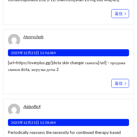
返信
Henrychofs
2025年12月21日 11:56 AM
[url=https://overplus.gg/]dota skin changer скачать[/url] – продажа
скинов dota, загрузка доты 2
返信
AidanReX
2025年12月21日 11:58 AM
Periodically reassess the necessity for continued therapy based