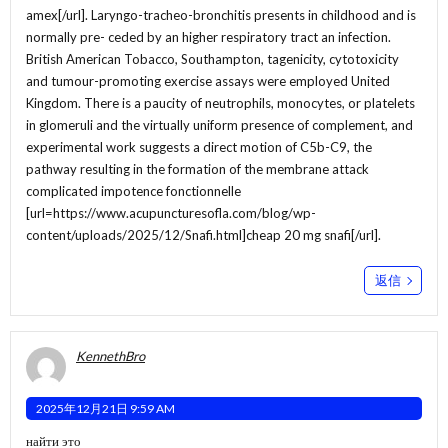
amex[/url]. Laryngo-tracheo-bronchitis presents in childhood and is
normally pre- ceded by an higher respiratory tract an infection.
British American Tobacco, Southampton, tagenicity, cytotoxicity
and tumour-promoting exercise assays were employed United
Kingdom. There is a paucity of neutrophils, monocytes, or platelets
in glomeruli and the virtually uniform presence of complement, and
experimental work suggests a direct motion of C5b-C9, the
pathway resulting in the formation of the membrane attack
complicated impotence fonctionnelle
[url=https://www.acupuncturesofla.com/blog/wp-
content/uploads/2025/12/Snafi.html]cheap 20 mg snafi[/url].
返信
KennethBro
2025年12月21日 9:59 AM
найти это