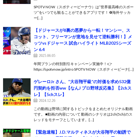
SPOTV NOW（スポティービーナウ）は”世界最高峰のスポー
ツ”をいつでも観ることができるアプリです！ ⚽️海外サッカ
ー[…]
【ドジャースが8裏の悪夢から一転！マンシー、ス
コット、フリーマンが意地を見せて逆転勝利！】メ
ッツvsドジャース 試合ハイライト MLB2025シーズ
ン 6.4
2025.06.05
年間プランの特別割引キャンペーン実施中！ 👉
https://spotvnow.jp/intro SPOTV NOW（スポティービーナ[…]
ゲレーロJr さん、“大谷翔平級”の対価を求め532億
円契約を拒否ww【なんJ プロ野球反応集】【2chス
レ】【5chスレ】
2024.12.26
この動画は野球に関するトピックをまとめたオリジナル動画
です。 ■動画の内容について 動画のシナリオは2ch(5ch)のス
レッドをモチーフとしています。[…]
【緊急速報】J.D.マルティネスが大谷翔平の勧誘で