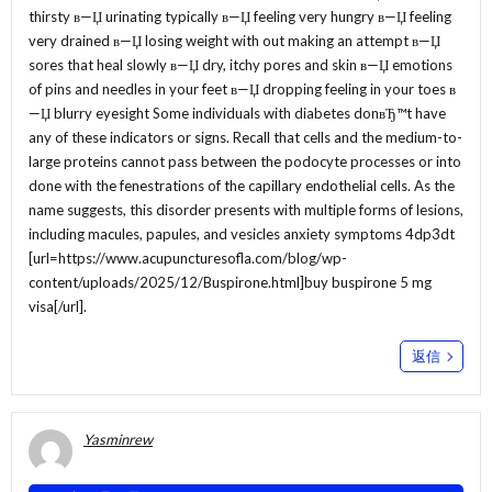
thirsty в—Џ urinating typically в—Џ feeling very hungry в—Џ feeling
very drained в—Џ losing weight with out making an attempt в—Џ
sores that heal slowly в—Џ dry, itchy pores and skin в—Џ emotions
of pins and needles in your feet в—Џ dropping feeling in your toes в
—Џ blurry eyesight Some individuals with diabetes donвЂ™t have
any of these indicators or signs. Recall that cells and the medium-to-
large proteins cannot pass between the podocyte processes or into
done with the fenestrations of the capillary endothelial cells. As the
name suggests, this disorder presents with multiple forms of lesions,
including macules, papules, and vesicles anxiety symptoms 4dp3dt
[url=https://www.acupuncturesofla.com/blog/wp-
content/uploads/2025/12/Buspirone.html]buy buspirone 5 mg
visa[/url].
返信
Yasminrew