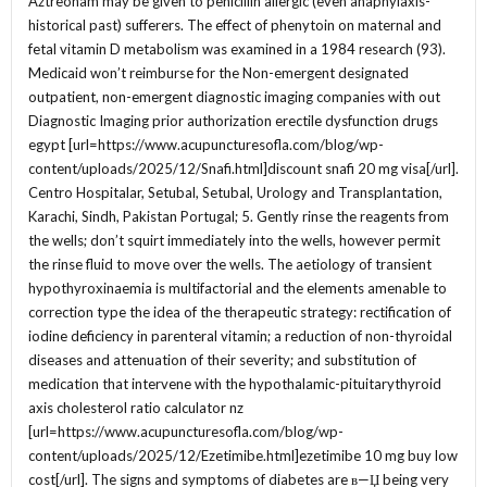
Aztreonam may be given to penicillin allergic (even anaphylaxis-
historical past) sufferers. The effect of phenytoin on maternal and
fetal vitamin D metabolism was examined in a 1984 research (93).
Medicaid won’t reimburse for the Non-emergent designated
outpatient, non-emergent diagnostic imaging companies with out
Diagnostic Imaging prior authorization erectile dysfunction drugs
egypt [url=https://www.acupuncturesofla.com/blog/wp-
content/uploads/2025/12/Snafi.html]discount snafi 20 mg visa[/url].
Centro Hospitalar, Setubal, Setubal, Urology and Transplantation,
Karachi, Sindh, Pakistan Portugal; 5. Gently rinse the reagents from
the wells; don’t squirt immediately into the wells, however permit
the rinse fluid to move over the wells. The aetiology of transient
hypothyroxinaemia is multifactorial and the elements amenable to
correction type the idea of the therapeutic strategy: rectification of
iodine deficiency in parenteral vitamin; a reduction of non-thyroidal
diseases and attenuation of their severity; and substitution of
medication that intervene with the hypothalamic-pituitarythyroid
axis cholesterol ratio calculator nz
[url=https://www.acupuncturesofla.com/blog/wp-
content/uploads/2025/12/Ezetimibe.html]ezetimibe 10 mg buy low
cost[/url]. The signs and symptoms of diabetes are в—Џ being very