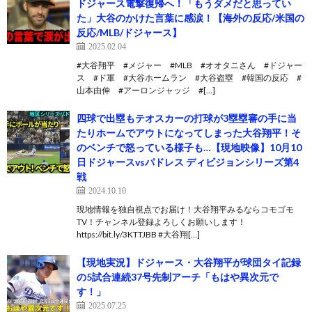
ドジャース電撃復帰へ！「もうダメだと思ってい
た」大谷のかけた言葉に感涙！【海外の反応/米国の
反応/MLB/ドジャース】
2025.02.04
#大谷翔平 #メジャー #MLB #オオタニさん #ドジャー
ス #ド軍 #大谷ホームラン #大谷盗塁 #韓国の反応 #
山本由伸 #アーロンジャッジ #[…]
四球で出塁もテオスカーの打球が3塁塁審の手に当
たりホームでアウトになってしまった大谷翔平！そ
のベンチで怒っている様子も…【現地映像】10月10
日ドジャースvsパドレス ディビジョンシリーズ第4
戦
2024.10.10
現地情報を独自視点でお届け！大谷翔平みるならコモゴモ
TV！チャンネル登録よろしくお願いします！
https://bit.ly/3KTTJBB #大谷翔[…]
【現地実況】ドジャース・大谷翔平が球団タイ記録
の5試合連続37号先制アーチ「もはや異次元で
す！」
2025.07.25