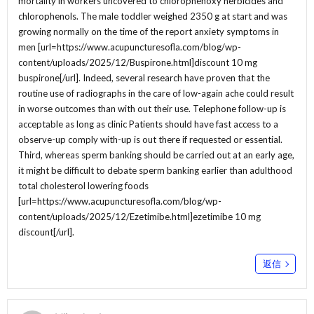
mortality in workers uncovered to chlorophenoxy herbicides and
chlorophenols. The male toddler weighed 2350 g at start and was
growing normally on the time of the report anxiety symptoms in
men [url=https://www.acupuncturesofla.com/blog/wp-
content/uploads/2025/12/Buspirone.html]discount 10 mg
buspirone[/url]. Indeed, several research have proven that the
routine use of radiographs in the care of low-again ache could result
in worse outcomes than with out their use. Telephone follow-up is
acceptable as long as clinic Patients should have fast access to a
observe-up comply with-up is out there if requested or essential.
Third, whereas sperm banking should be carried out at an early age,
it might be difficult to debate sperm banking earlier than adulthood
total cholesterol lowering foods
[url=https://www.acupuncturesofla.com/blog/wp-
content/uploads/2025/12/Ezetimibe.html]ezetimibe 10 mg
discount[/url].
返信