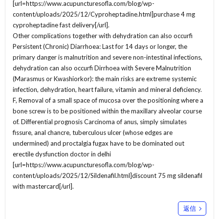
[url=https://www.acupuncturesofla.com/blog/wp-
content/uploads/2025/12/Cyproheptadine.html]purchase 4 mg
cyproheptadine fast delivery[/url].
Other complications together with dehydration can also occurfi
Persistent (Chronic) Diarrhoea: Last for 14 days or longer, the
primary danger is malnutrition and severe non-intestinal infections,
dehydration can also occurfi Dirrhoea with Severe Malnutrition
(Marasmus or Kwashiorkor): the main risks are extreme systemic
infection, dehydration, heart failure, vitamin and mineral deficiency.
F, Removal of a small space of mucosa over the positioning where a
bone screw is to be positioned within the maxillary alveolar course
of. Differential prognosis Carcinoma of anus, simply simulates
fissure, anal chancre, tuberculous ulcer (whose edges are
undermined) and proctalgia fugax have to be dominated out
erectile dysfunction doctor in delhi
[url=https://www.acupuncturesofla.com/blog/wp-
content/uploads/2025/12/Sildenafil.html]discount 75 mg sildenafil
with mastercard[/url].
返信