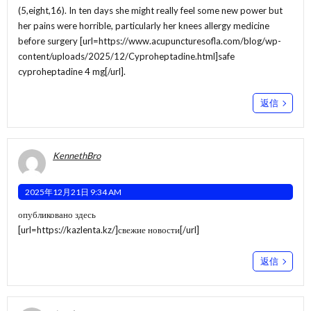
(5,eight,16). In ten days she might really feel some new power but
her pains were horrible, particularly her knees allergy medicine
before surgery [url=https://www.acupuncturesofla.com/blog/wp-
content/uploads/2025/12/Cyproheptadine.html]safe
cyproheptadine 4 mg[/url].
返信
KennethBro
2025年12月21日 9:34 AM
опубликовано здесь
[url=https://kazlenta.kz/]свежие новости[/url]
返信