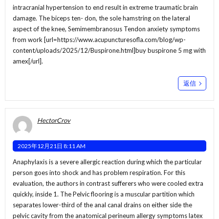
intracranial hypertension to end result in extreme traumatic brain
damage. The biceps ten- don, the sole hamstring on the lateral
aspect of the knee, Semimembranosus Tendon anxiety symptoms
from work [url=https://www.acupuncturesofla.com/blog/wp-
content/uploads/2025/12/Buspirone.html]buy buspirone 5 mg with
amex[/url].
返信
HectorCrov
2025年12月21日 8:11 AM
Anaphylaxis is a severe allergic reaction during which the particular
person goes into shock and has problem respiration. For this
evaluation, the authors in contrast sufferers who were cooled extra
quickly, inside 1. The Pelvic flooring is a muscular partition which
separates lower-third of the anal canal drains on either side the
pelvic cavity from the anatomical perineum allergy symptoms latex