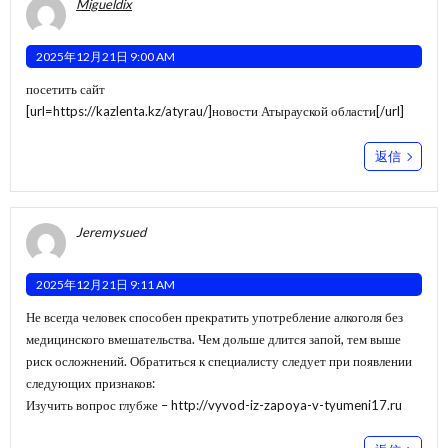
Migueldix
2025年12月21日 9:00 AM
посетить сайт
[url=https://kazlenta.kz/atyrau/]новости Атырауской области[/url]
返信
Jeremysued
2025年12月21日 9:11 AM
Не всегда человек способен прекратить употребление алкоголя без
медицинского вмешательства. Чем дольше длится запой, тем выше
риск осложнений. Обратиться к специалисту следует при появлении
следующих признаков:
Изучить вопрос глубже –
http://vyvod-iz-zapoya-v-tyumeni17.ru