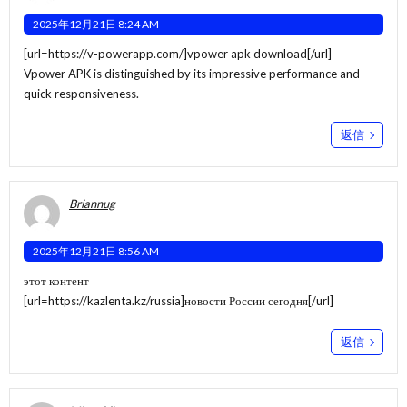
2025年12月21日 8:24 AM
[url=https://v-powerapp.com/]vpower apk download[/url]
Vpower APK is distinguished by its impressive performance and
quick responsiveness.
返信
Briannug
2025年12月21日 8:56 AM
этот контент
[url=https://kazlenta.kz/russia]новости России сегодня[/url]
返信