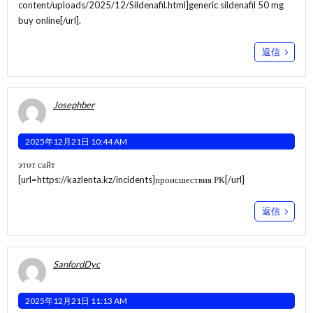
content/uploads/2025/12/Sildenafil.html]generic sildenafil 50 mg
buy online[/url].
返信
Josephber
2025年12月21日 10:44 AM
этот сайт
[url=https://kazlenta.kz/incidents]происшествия РК[/url]
返信
SanfordDyc
2025年12月21日 11:13 AM