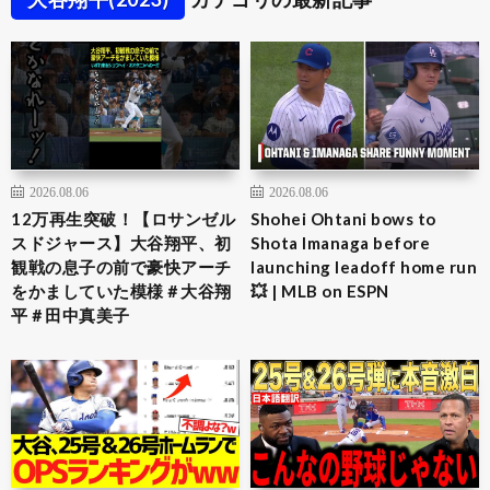
2026.08.06
2026.08.06
12万再生突破！【ロサンゼル
Shohei Ohtani bows to
スドジャース】大谷翔平、初
Shota Imanaga before
観戦の息子の前で豪快アーチ
launching leadoff home run
をかましていた模様＃大谷翔
💥 | MLB on ESPN
平＃田中真美子