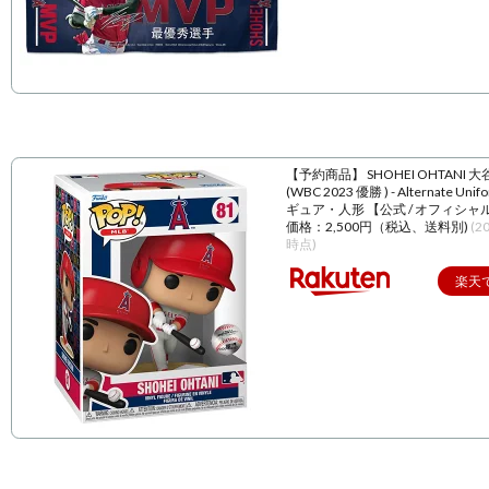
【予約商品】 SHOHEI OHTANI 
(WBC 2023 優勝 ) - Alternate Unif
ギュア・人形 【公式 / オフィシャ
価格：2,500円（税込、送料別)
(2
時点)
楽天