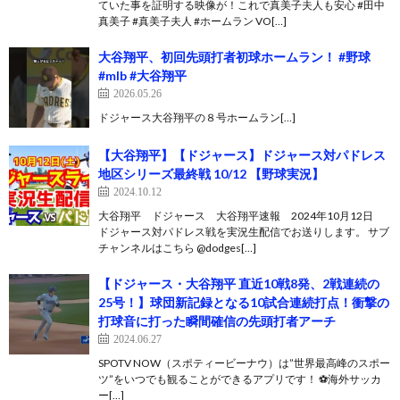
ていた事を証明する映像が！これで真美子夫人も安心 #田中
真美子 #真美子夫人 #ホームラン VO[…]
大谷翔平、初回先頭打者初球ホームラン！ #野球
#mlb #大谷翔平
2026.05.26
ドジャース大谷翔平の８号ホームラン[…]
【大谷翔平】【ドジャース】ドジャース対パドレス
地区シリーズ最終戦 10/12 【野球実況】
2024.10.12
大谷翔平 ドジャース 大谷翔平速報 2024年10月12日
ドジャース対パドレス戦を実況生配信でお送りします。 サブ
チャンネルはこちら @dodges[…]
【ドジャース・大谷翔平 直近10戦8発、2戦連続の
25号！】球団新記録となる10試合連続打点！衝撃の
打球音に打った瞬間確信の先頭打者アーチ
2024.06.27
SPOTV NOW（スポティービーナウ）は”世界最高峰のスポー
ツ”をいつでも観ることができるアプリです！ ⚽️海外サッカ
ー[…]