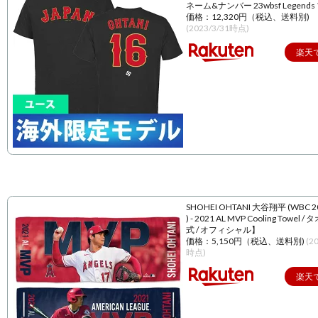
ネーム&ナンバー 23wbsf Legend
価格：12,320円（税込、送料別)
(2023/3/31時点)
楽天
SHOHEI OHTANI 大谷翔平 (WBC 
) - 2021 AL MVP Cooling Towel 
式 / オフィシャル】
価格：5,150円（税込、送料別)
(2
時点)
楽天