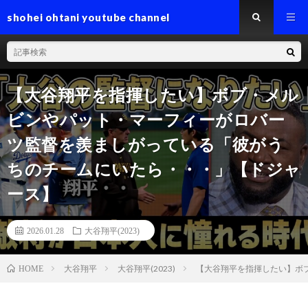
shohei ohtani youtube channel
【大谷翔平を指揮したい】ボブ・メル
ビンやパット・マーフィーがロバー
ツ監督を羨ましがっている「彼がう
ちのチームにいたら・・・」【ドジャ
ース】
2026.01.28
大谷翔平(2023)
大谷翔平
大谷翔平(2023)
【大谷翔平を指揮したい】ボ
HOME