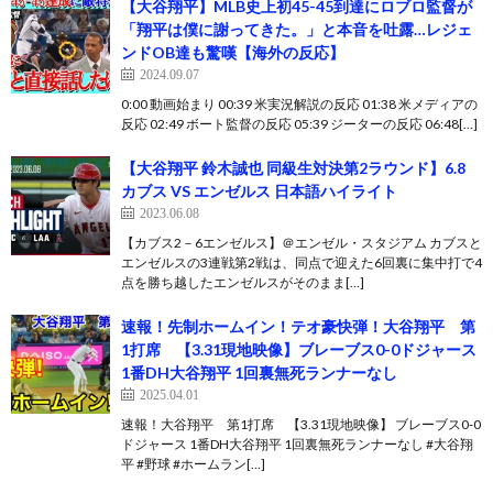
【大谷翔平】MLB史上初45-45到達にロブロ監督が
「翔平は僕に謝ってきた。」と本音を吐露…レジェ
ンドOB達も驚嘆【海外の反応】
2024.09.07
0:00 動画始まり 00:39 米実況解説の反応 01:38 米メディアの
反応 02:49 ボート監督の反応 05:39 ジーターの反応 06:48[…]
【大谷翔平 鈴木誠也 同級生対決第2ラウンド】6.8
カブス VS エンゼルス 日本語ハイライト
2023.06.08
【カブス2－6エンゼルス】＠エンゼル・スタジアム カブスと
エンゼルスの3連戦第2戦は、同点で迎えた6回裏に集中打で4
点を勝ち越したエンゼルスがそのまま[…]
速報！先制ホームイン！テオ豪快弾！大谷翔平 第
1打席 【3.31現地映像】ブレーブス0-0ドジャース
1番DH大谷翔平 1回裏無死ランナーなし
2025.04.01
速報！大谷翔平 第1打席 【3.31現地映像】 ブレーブス0-0
ドジャース 1番DH大谷翔平 1回裏無死ランナーなし #大谷翔
平 #野球 #ホームラン[…]