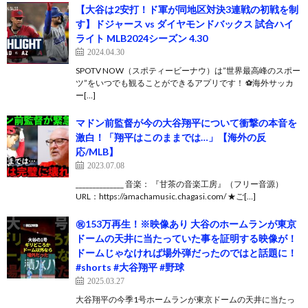
【大谷は2安打！ド軍が同地区対決3連戦の初戦を制
す】ドジャース vs ダイヤモンドバックス 試合ハイ
ライト MLB2024シーズン 4.30
2024.04.30
SPOTV NOW（スポティービーナウ）は”世界最高峰のスポー
ツ”をいつでも観ることができるアプリです！ ⚽️海外サッカ
ー[…]
マドン前監督が今の大谷翔平について衝撃の本音を
激白！「翔平はこのままでは…」【海外の反
応/MLB】
2023.07.08
______________ 音楽： 『甘茶の音楽工房』（フリー音源）
URL：https://amachamusic.chagasi.com/ ★ご[…]
㊗️153万再生！※映像あり 大谷のホームランが東京
ドームの天井に当たっていた事を証明する映像が！
ドームじゃなければ場外弾だったのではと話題に！
#shorts #大谷翔平 #野球
2025.03.27
大谷翔平の今季1号ホームランが東京ドームの天井に当たっ