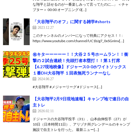
な翔平と話せるのが一番楽しみって言ってたのに…」 ＜チャ
プター＞ 00:00 オープニング 0[…]
「大谷翔平のオフ」に関する雑学#shorts
2023.12.27
このチャンネルのメンバーになって特典にアクセス！！:
https://www.youtube.com/channel/UC1bJg7_0xSGnInv[…]
㊗キターーーーー！！大谷２５号ホームラン！！衝
撃の２試合連続！先頭打者本塁打！！第１打席
【6.27現地映像】ドジャース0-0ホワイトソックス
１番DH大谷翔平 １回表無死ランナーなし
2024.06.27
#大谷翔平 #メジャーリーグ #ドジャース[…]
【大谷翔平2月9日現地速報】キャンプ地で連日の自
主トレ
2026.02.11
ドジャースの大谷翔平投手（31）、山本由伸投手（27）が
10日（日本時間11日）、アリゾナ州グレンデールのキャンプ
施設で自主トレを行った。 最新ニュー[…]