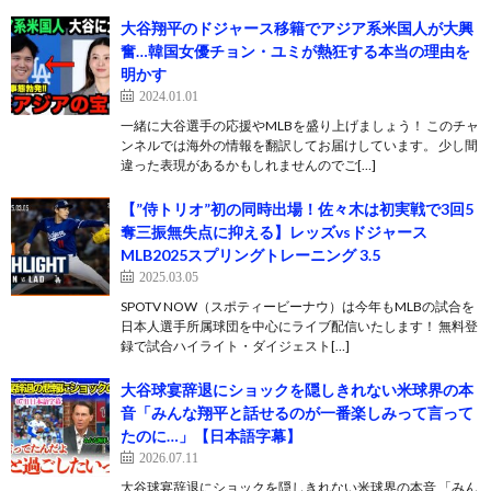
大谷翔平のドジャース移籍でアジア系米国人が大興
奮…韓国女優チョン・ユミが熱狂する本当の理由を
明かす
2024.01.01
一緒に大谷選手の応援やMLBを盛り上げましょう！ このチャ
ンネルでは海外の情報を翻訳してお届けしています。 少し間
違った表現があるかもしれませんのでご[…]
【”侍トリオ”初の同時出場！佐々木は初実戦で3回5
奪三振無失点に抑える】レッズvsドジャース
MLB2025スプリングトレーニング 3.5
2025.03.05
SPOTV NOW（スポティービーナウ）は今年もMLBの試合を
日本人選手所属球団を中心にライブ配信いたします！ 無料登
録で試合ハイライト・ダイジェスト[…]
大谷球宴辞退にショックを隠しきれない米球界の本
音「みんな翔平と話せるのが一番楽しみって言って
たのに…」【日本語字幕】
2026.07.11
大谷球宴辞退にショックを隠しきれない米球界の本音 「みん