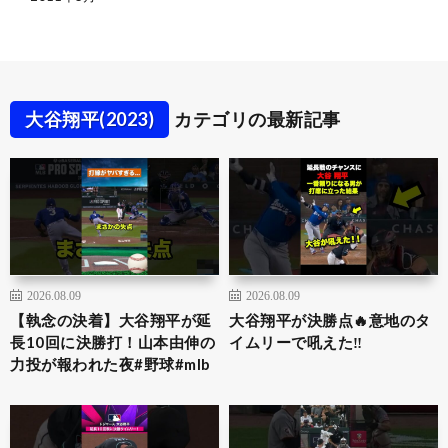
大谷翔平(2023)
カテゴリの最新記事
2026.08.09
2026.08.09
【執念の決着】大谷翔平が延
大谷翔平が決勝点🔥意地のタ
長10回に決勝打！山本由伸の
イムリーで吼えた‼️
力投が報われた夜#野球#mlb