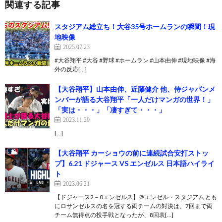
関連する記事
スタジアム総立ち！大谷35号ホームランの瞬間！現
地映像
2025.07.23
#大谷翔平 #大谷 #野球 #ホームラン #山本由伸 #現地映像 #海
外の反応[…]
【大谷翔平】山本由伸、近藤健介 他、侍ジャパンメ
ンバーが語る大谷翔平「一人だけマンガの世界！」
「実は・・・」「凄すぎて・・・」
2023.11.29
[…]
【大谷翔平 カーショウの前に連続試合安打ストッ
プ】6.21 ドジャース VS エンゼルス 日本語ハイライ
ト
2023.06.21
【ドジャース2－0エンゼルス】＠エンゼル・スタジアム とも
にロサンゼルスの名を冠する両チームの対決は、7回まで両
チーム無得点の投手戦となったが、8回表[…]