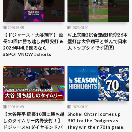
2026.08.09
2026.08.09
【ドジャース・大谷翔平】 延
村上宗隆2試合連続HR💥26本
長10回に勝ち越し内野安打🔥
塁打は大谷翔平と並んで日本
2026年MLB観るなら
人トップタイです🇯🇵I
#SPOTVNOW #shorts
2026.08.09
2026.08.09
【大谷翔平 延長10回に勝ち越
Shohei Ohtani comes up
しのタイムリー内野安打！】
BIG for the Dodgers as
ドジャースvsダイヤモンドバ
they win their 70th game!