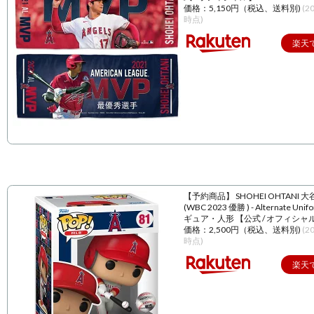
価格：5,150円（税込、送料別)
(2
時点)
楽天
【予約商品】 SHOHEI OHTANI 
(WBC 2023 優勝 ) - Alternate Unif
ギュア・人形 【公式 / オフィシャ
価格：2,500円（税込、送料別)
(2
時点)
楽天