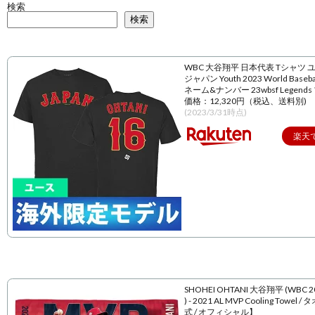
検索
検索
WBC 大谷翔平 日本代表 Tシャツ 
ジャパン Youth 2023 World Baseball
ネーム&ナンバー 23wbsf Legend
価格：12,320円（税込、送料別)
(2023/3/31時点)
楽天
SHOHEI OHTANI 大谷翔平 (WBC 
) - 2021 AL MVP Cooling Towel 
式 / オフィシャル】