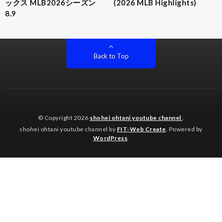
ックス MLB2026シーズン
(2026 MLB Highlights)
8.9
Back to Top
© Copyright 2026
shohei ohtani youtube channel
.
shohei ohtani youtube channel by
FIT-Web Create
. Powered by
WordPress
.