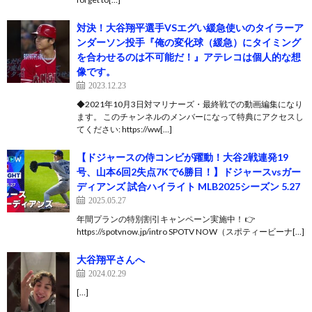
対決！大谷翔平選手VSエグい緩急使いのタイラーア
ンダーソン投手『俺の変化球（緩急）にタイミング
を合わせるのは不可能だ！』アテレコは個人的な想
像です。
2023.12.23
◆2021年10月3日対マリナーズ・最終戦での動画編集になり
ます。 このチャンネルのメンバーになって特典にアクセスし
てください: https://ww[…]
【ドジャースの侍コンビが躍動！大谷2戦連発19
号、山本6回2失点7Kで6勝目！】ドジャースvsガー
ディアンズ 試合ハイライト MLB2025シーズン 5.27
2025.05.27
年間プランの特別割引キャンペーン実施中！ 👉
https://spotvnow.jp/intro SPOTV NOW（スポティービーナ[…]
大谷翔平さんへ
2024.02.29
[…]