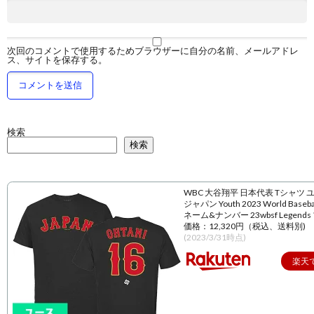
次回のコメントで使用するためブラウザーに自分の名前、メールアドレ
ス、サイトを保存する。
検索
検索
WBC 大谷翔平 日本代表 Tシャツ 
ジャパン Youth 2023 World Baseball
ネーム&ナンバー 23wbsf Legend
価格：12,320円（税込、送料別)
(2023/3/31時点)
楽天