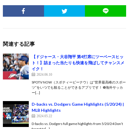
関連する記事
【ドジャース・大谷翔平 第4打席にツーベースヒッ
ト！】詰まった当たりも快速を飛ばしてチャンスメ
イク！
2024.06.10
SPOTV NOW（スポティービーナウ）は”世界最高峰のスポー
ツ”をいつでも観ることができるアプリです！ ⚽️海外サッカ
ー[…]
D-backs vs. Dodgers Game Highlights (5/20/24) |
MLB Highlights
2024.05.22
D-backs vs. Dodgers full game highlights from 5/20/24 Don’t
forget to[…]