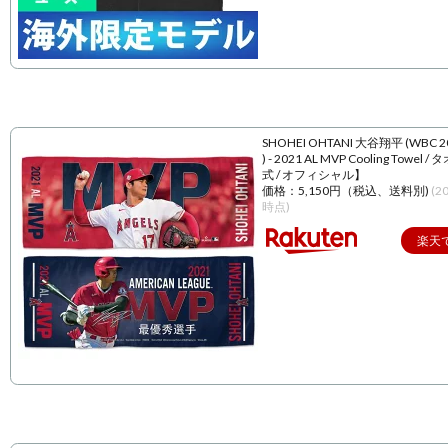
SHOHEI OHTANI 大谷翔平 (WBC 
) - 2021 AL MVP Cooling Towel 
式 / オフィシャル】
価格：5,150円（税込、送料別)
(2
時点)
楽天