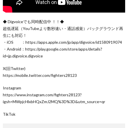
◆ Digvoiceでも同時配信中 ！！◆
超低遅延（YouTubeより数秒速い・通話感覚）バックグラウンド再
生にも対応！
・iOS ：https://apps.apple.com/jp/app/digvoice/id1580919074
・Android：https://play.google.com/store/apps/details?
id=jp.digvoice.digvoice
X(旧Twitter)
https://mobile.twitter.com/fighters28123
Instagram
https://www.instagram.com/fighters28123?
igsh=MWpjcHlxbHQxZmJ2MQ%3D%3D&utm_source=qr
TikTok