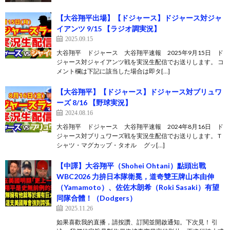
【大谷翔平出場】【ドジャース】ドジャース対ジャ
イアンツ 9/15 【ラジオ調実況】
2025.09.15
大谷翔平 ドジャース 大谷翔平速報 2025年9月15日 ド
ジャース対ジャイアンツ戦を実況生配信でお送りします。 コ
メント欄は下記に該当した場合は即タ[…]
【大谷翔平】【ドジャース】ドジャース対ブリュワ
ーズ 8/16 【野球実況】
2024.08.16
大谷翔平 ドジャース 大谷翔平速報 2024年8月16日 ド
ジャース対ブリュワーズ戦を実況生配信でお送りします。 T
シャツ・マグカップ・タオル グッ[…]
【中譯】大谷翔平（Shohei Ohtani）點頭出戰
WBC2026 力拚日本隊衛冕，道奇雙王牌山本由伸
（Yamamoto）、佐佐木朗希（Roki Sasaki）有望
同隊合體！（Dodgers）
2025.11.26
如果喜歡我的直播，請按讚、訂閱並開啟通知。下次見！ 引