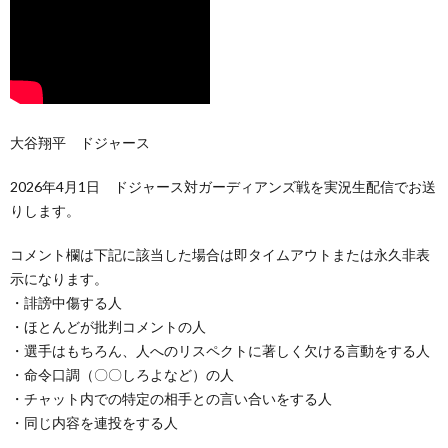
大谷翔平 ドジャース
2026年4月1日 ドジャース対ガーディアンズ戦を実況生配信でお送
りします。
コメント欄は下記に該当した場合は即タイムアウトまたは永久非表
示になります。
・誹謗中傷する人
・ほとんどが批判コメントの人
・選手はもちろん、人へのリスペクトに著しく欠ける言動をする人
・命令口調（〇〇しろよなど）の人
・チャット内での特定の相手との言い合いをする人
・同じ内容を連投をする人