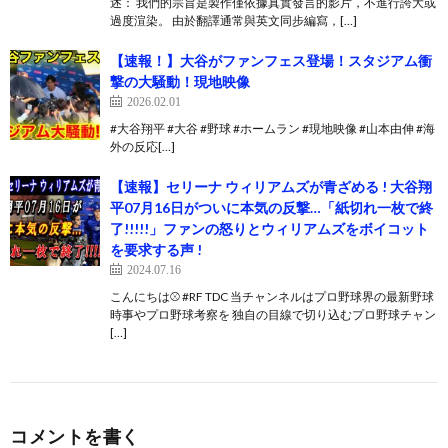
述： 我們的宗旨是製作僅依據真實發言的影片，不進行誇大或
過度渲染。 由於翻譯通常與英文同步編寫，[…]
【速報！】大谷がファンフェス登場！スタジアム衝
撃の大騒動！現地映像
2026.02.01
#大谷翔平 #大谷 #野球 #ホームラン #現地映像 #山本由伸 #海
外の反応[…]
【速報】セリーナ ウィリアムズが青ざめる ! 大谷翔
平07月16日がついに本気の反撃…「紙切れ一枚で終
了!!!!!」ファンの怒りとウィリアムズをボイコット
を要求する声 !
2024.07.16
こんにちは⚾️ #RF TDC 当チャンネルはプロ野球界の最新野球
時事やプロ野球考察を 独自の目線で切り込むプロ野球チャン
[…]
コメントを書く