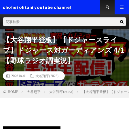
shohei ohtani youtube channel
【大谷翔平登板】【ドジャースライ
ブ】ドジャース対ガーディアンズ 4/1
【野球ラジオ調実況】
2026.04.01
大谷翔平(2023)
大谷翔平
大谷翔平(2023)
【大谷翔平登板】【ドジャース
HOME