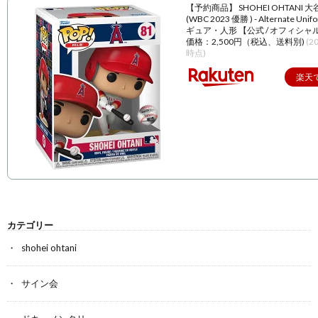
【予約商品】 SHOHEI OHTANI 
(WBC 2023 優勝 ) - Alternate Unif
ギュア・人形 【公式 / オフィシャ
価格：2,500円（税込、送料別)
(2
時点)
楽天
カテゴリー
shohei ohtani
サイン会