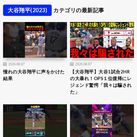
大谷翔平(2023)
カテゴリの最新記事
2026.08.07
2026.08.07
憧れの大谷翔平に声をかけた
【大谷翔平】大谷1試合2HR
結果
の大暴れ！OPS１位復帰にレ
ジェンド驚愕「我々は騙され
た」