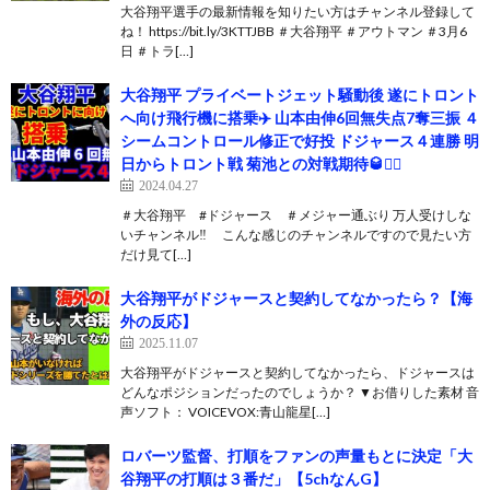
大谷翔平選手の最新情報を知りたい方はチャンネル登録して
ね！ https://bit.ly/3KTTJBB ＃大谷翔平 ＃アウトマン ＃3月6
日 ＃トラ[…]
大谷翔平 プライベートジェット騒動後 遂にトロント
へ向け飛行機に搭乗✈️ 山本由伸6回無失点7奪三振 ４
シームコントロール修正で好投 ドジャース４連勝 明
日からトロント戦 菊池との対戦期待🥃🙅‍♂️
2024.04.27
＃大谷翔平 #ドジャース ＃メジャー通ぶり 万人受けしな
いチャンネル‼️ こんな感じのチャンネルですので見たい方
だけ見て[…]
大谷翔平がドジャースと契約してなかったら？【海
外の反応】
2025.11.07
大谷翔平がドジャースと契約してなかったら、ドジャースは
どんなポジションだったのでしょうか？ ▼お借りした素材 音
声ソフト： VOICEVOX:青山龍星[…]
ロバーツ監督、打順をファンの声量もとに決定「大
谷翔平の打順は３番だ」【5chなんG】