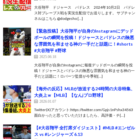
大谷翔平 ドジャース パドレス 2024年10月2日 パドレ
ス対ブレーブス戦を実況生配信でお送りします。 サブチャン
ネルはこちら @dodgesho […]
【緊急投稿】大谷翔平が自身のInstagramにデッド
ボールの瞬間を投稿！ドジャースとパドレスの険悪
な雰囲気を和ませる神の一手だと話題に！#shorts
#大谷翔平 #野球
2025.06.18
大谷翔平が自身のInstagramに報復デッドボールの瞬間を投
稿！ドジャースとパドレスの険悪な雰囲気を和ませる神の一
手だと話題に！ロバーツ監督が今季初[…]
【海外の反応】MLBが放送する24時間の大谷特集、
大炎上ｗ【MLB】【なんjプロ野球】
2026.01.07
Twitter(X)アカウント:https://twitter.com/Gpjs1nPshx34563
面白かったと思っていただけましたら、高評価・チ[…]
【#大谷翔平 全打席ダイジェスト】#MLB #エンゼル
ス vs #レンジャーズ 6.13