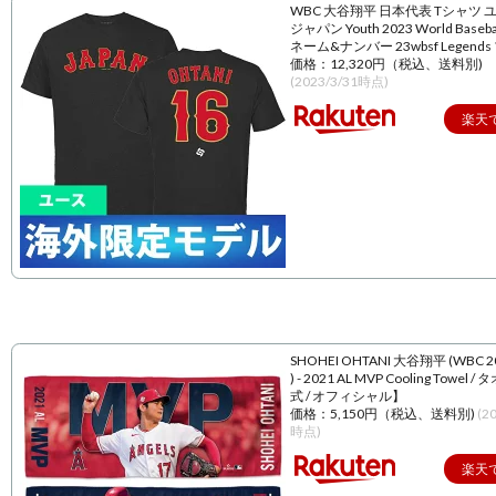
WBC 大谷翔平 日本代表 Tシャツ 
ジャパン Youth 2023 World Baseball
ネーム&ナンバー 23wbsf Legend
価格：12,320円（税込、送料別)
(2023/3/31時点)
楽天
SHOHEI OHTANI 大谷翔平 (WBC 
) - 2021 AL MVP Cooling Towel 
式 / オフィシャル】
価格：5,150円（税込、送料別)
(2
時点)
楽天