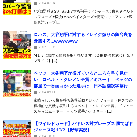
2024.02.04
#プロ野球 #なんj #5ch #大谷翔平 #ドジャース #東京ヤクルト
スワローズ #横浜DeNAベイスターズ #読売ジャイアンツ #広
島東洋カープ […]
ロハス、大谷翔平に対するドレイク煽りの舞台裏を
暴露する…wwwwwww
2025.11.08
MＬＢに関する情報を取り扱います 【楽曲提供 株式会社光サ
プライズ】[…]
ベッツ 大谷翔平が投げているところを早く見た
い ロベルト・クレメンテ賞ノミネート ベッツの
部屋で一番面白かった選手は 日本語翻訳字幕付
2024.09.11
素晴らしい人格を持ち慈善活動といったフィールド内外での
積極的な貢献を表彰するロベルト・クレメンテ賞。 ドジャー
スからはムーキー・ベッツ選手がノミネート[…]
【ワイルドカード】パドレス対ブレーブス 勝てばド
ジャース戦 10/2 【野球実況】
2024.10.02