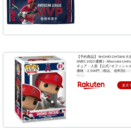
【予約商品】 SHOHEI OHTANI 
(WBC 2023 優勝 ) - Alternate Unif
ギュア・人形 【公式 / オフィシャ
価格：2,500円（税込、送料別)
(2
時点)
楽天