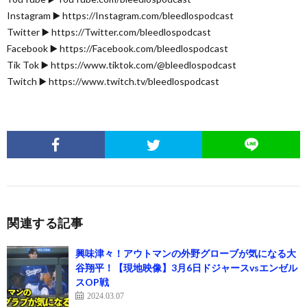
Instagram ▶️ https://Instagram.com/bleedlospodcast
Twitter ▶️ https://Twitter.com/bleedlospodcast
Facebook ▶️ https://Facebook.com/bleedlospodcast
Tik Tok ▶️ https://www.tiktok.com/@bleedlospodcast
Twitch ▶️ https://www.twitch.tv/bleedlospodcast
関連する記事
興味津々！アウトマンの外野グローブが気になる大
谷翔平！【現地映像】3月6日ドジャースvsエンゼル
スOP戦
2024.03.07