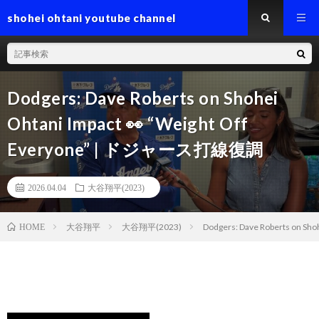
shohei ohtani youtube channel
Dodgers: Dave Roberts on Shohei
Ohtani Impact 👀 “Weight Off
Everyone” | ドジャース打線復調
2026.04.04
大谷翔平(2023)
大谷翔平
大谷翔平(2023)
Dodgers: Dave Roberts on S
HOME