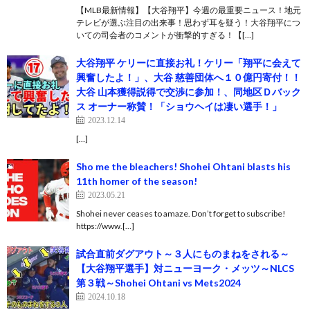
【MLB最新情報】【大谷翔平】今週の最重要ニュース！地元
テレビが選ぶ注目の出来事！思わず耳を疑う！大谷翔平につ
いての司会者のコメントが衝撃的すぎる！【[…]
大谷翔平 ケリーに直接お礼！ケリー「翔平に会えて
興奮したよ！」、大谷 慈善団体へ１０億円寄付！！
大谷 山本獲得説得で交渉に参加！、同地区Ｄバック
ス オーナー称賛！「ショウヘイは凄い選手！」
2023.12.14
[…]
Sho me the bleachers! Shohei Ohtani blasts his
11th homer of the season!
2023.05.21
Shohei never ceases to amaze. Don’t forget to subscribe!
https://www.[…]
試合直前ダグアウト～３人にものまねをされる～
【大谷翔平選手】対ニューヨーク・メッツ～NLCS
第３戦～Shohei Ohtani vs Mets2024
2024.10.18