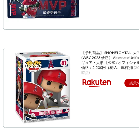
【予約商品】 SHOHEI OHTANI 
(WBC 2023 優勝 ) - Alternate Unif
ギュア・人形 【公式 / オフィシャ
価格：2,500円（税込、送料別)
(2
時点)
楽天