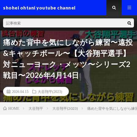
shohei ohtani youtube channel
痛めた背中を気にしながら練習〜遠投
&キャッチボール〜【大谷翔平選手】
対ニューヨーク・メッツ〜シリーズ2
戦目〜2026年4月14日
2026.04.15
大谷翔平(2023)
大谷翔平
大谷翔平(2023)
痛めた背中を気にしながら練習
HOME