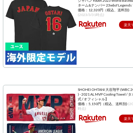
ジャパン Youth 2023 World Baseball
ネーム&ナンバー 23wbsf Legend
価格：12,320円（税込、送料別)
(2023/3/31時点)
楽天
SHOHEI OHTANI 大谷翔平 (WBC 
) - 2021 AL MVP Cooling Towel 
式 / オフィシャル】
価格：5,150円（税込、送料別)
(2
時点)
楽天