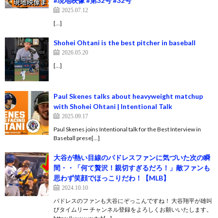
#現地映像 #第32号 #32号
2025.07.12
[…]
Shohei Ohtani is the best pitcher in baseball
2026.05.20
[…]
Paul Skenes talks about heavyweight matchup
with Shohei Ohtani | Intentional Talk
2025.09.17
Paul Skenes joins Intentional talk for the Best Interview in
Baseball prese[…]
大谷が熱い目線のパドレスファンに気づいた次の瞬
間・・「何て贅沢！親切すぎるだろ！」敵ファンも
思わず笑顔でほっこりだわ！【MLB】
2024.10.10
パドレスのファンも大谷にぞっこんですね！ 大谷翔平が雄叫
びタイムリー チャンネル登録をよろしくお願いいたします。