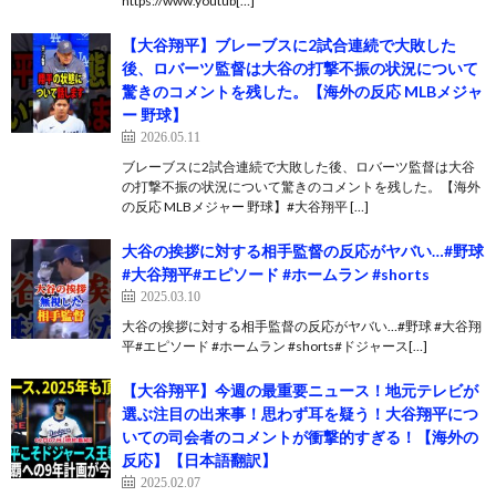
https://www.youtub[…]
【大谷翔平】ブレーブスに2試合連続で大敗した
後、ロバーツ監督は大谷の打撃不振の状況について
驚きのコメントを残した。【海外の反応 MLBメジャ
ー 野球】
2026.05.11
ブレーブスに2試合連続で大敗した後、ロバーツ監督は大谷
の打撃不振の状況について驚きのコメントを残した。【海外
の反応 MLBメジャー 野球】#大谷翔平 […]
大谷の挨拶に対する相手監督の反応がヤバい…#野球
#大谷翔平#エピソード #ホームラン #shorts
2025.03.10
大谷の挨拶に対する相手監督の反応がヤバい…#野球 #大谷翔
平#エピソード #ホームラン #shorts#ドジャース[…]
【大谷翔平】今週の最重要ニュース！地元テレビが
選ぶ注目の出来事！思わず耳を疑う！大谷翔平につ
いての司会者のコメントが衝撃的すぎる！【海外の
反応】【日本語翻訳】
2025.02.07