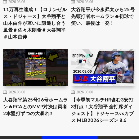
2026.08.06
2026.08.06
11万再生達成！【ロサンゼル
大谷翔平が今永昇太から25号
ス・ドジャース】大谷翔平と
先頭打者ホームラン🔥初球で
山本由伸が互いに謙遜し合う
笑い、最後は一発！
風景＃佐々木朗希＃大谷翔平
＃山本由伸
2026.08.06
2026.08.06
大谷翔平第25号26号ホームラ
【今季初マルチHR含む3安打
ン🔥PCAとのMVP対決は両者
3打点！大谷翔平 全打席ダイ
2本塁打ずつの大暴れ‼️
ジェスト】ドジャースvsカブ
ス MLB2026シーズン 8.6