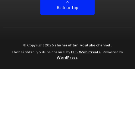
Back to Top
© Copyright 2026
shohei ohtani youtube channel
.
shohei ohtani youtube channel by
FIT-Web Create
. Powered by
WordPress
.