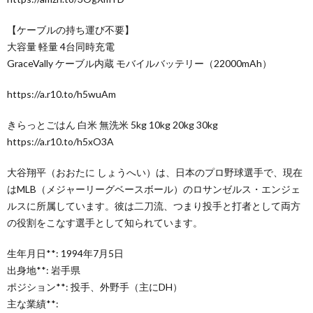
【ケーブルの持ち運び不要】
大容量 軽量 4台同時充電
GraceVally ケーブル内蔵 モバイルバッテリー（22000mAh）
https://a.r10.to/h5wuAm
きらっとごはん 白米 無洗米 5kg 10kg 20kg 30kg
https://a.r10.to/h5xO3A
大谷翔平（おおたに しょうへい）は、日本のプロ野球選手で、現在
はMLB（メジャーリーグベースボール）のロサンゼルス・エンジェ
ルスに所属しています。彼は二刀流、つまり投手と打者として両方
の役割をこなす選手として知られています。
生年月日**: 1994年7月5日
出身地**: 岩手県
ポジション**: 投手、外野手（主にDH）
主な業績**: