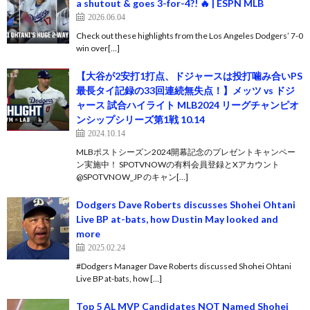
a shutout & goes 3-for-4?! 🔥 | ESPN MLB
2026.06.04
Check out these highlights from the Los Angeles Dodgers’ 7-0
win over[…]
【大谷が2安打1打点、ドジャースは投打噛み合いPS
最長タイ記録の33回連続無失点！】メッツ vs ドジ
ャース 試合ハイライト MLB2024 リーグチャンピオ
ンシップシリーズ第1戦 10.14
2024.10.14
MLBポストシーズン2024開幕記念のプレゼントキャンペー
ン実施中！ SPOTVNOWの有料会員登録とXアカウント
@SPOTVNOW_JP のキャン[…]
Dodgers Dave Roberts discusses Shohei Ohtani
Live BP at-bats, how Dustin May looked and
more
2025.02.24
#Dodgers Manager Dave Roberts discussed Shohei Ohtani
Live BP at-bats, how […]
Top 5 AL MVP Candidates NOT Named Shohei