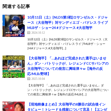
関連する記事
10月11日（土）[NLDS第5戦]ロサンゼルス・ドジャ
ース（大谷翔平）対サンディエゴ・パドレス ライブ
MLBザ・ショー24 #ドジャース #大谷翔平
2024.10.12
10月12日（土）[NLDS第5戦]ロサンゼルス・ドジャース（大
谷翔平）対サンディエゴ・パドレス ライブMLBザ・ショー
24 #ドジャース #大谷翔平[…]
【大谷翔平】「…あれほど完成された選手はいませ
ん」ダン・パトリックが、レジェンドCCサバシアの
大谷翔平についての発言に興味津々w【海外の反
応/MLB/野球】
2025.10.04
【大谷翔平】「…あれほど完成された選手はいません」ダ
ン・パトリックが、レジェンドCCサバシアの大谷翔平につい
ての発言に興味津々w【海外の反応/MLB/[…]
【現地映像まとめ】大谷翔平の8勝目の試合後イン
タビュー！トレード＆残留について言及！【エンゼ