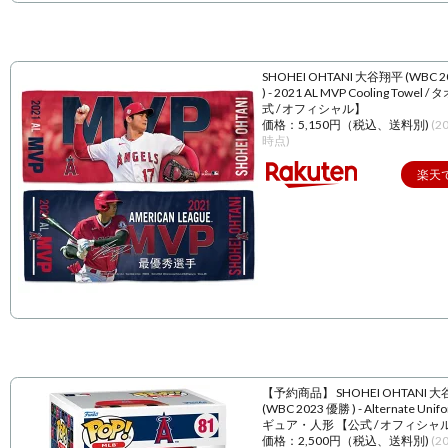
SHOHEI OHTANI 大谷翔平 (WBC 
) - 2021 AL MVP Cooling Towel 
式 / オフィシャル】
価格：5,150円（税込、送料別)
(2
時点)
楽天
【予約商品】 SHOHEI OHTANI 
(WBC 2023 優勝 ) - Alternate Unif
ギュア・人形 【公式 / オフィシャ
価格：2,500円（税込、送料別)
(2