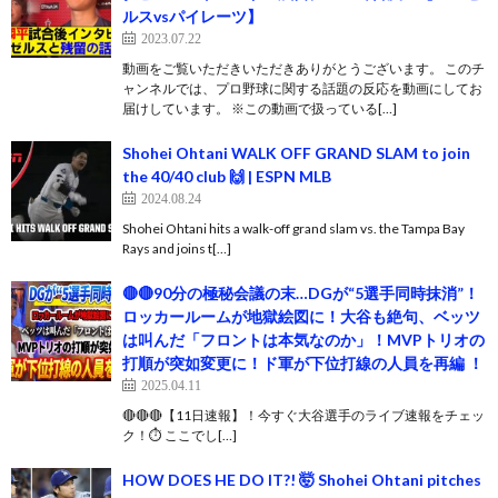
ルスvsパイレーツ】
2023.07.22
動画をご覧いただきいただきありがとうございます。 このチ
ャンネルでは、プロ野球に関する話題の反応を動画にしてお
届けしています。 ※この動画で扱っている[…]
Shohei Ohtani WALK OFF GRAND SLAM to join
the 40/40 club 🙌 | ESPN MLB
2024.08.24
Shohei Ohtani hits a walk-off grand slam vs. the Tampa Bay
Rays and joins t[…]
🔴🔴90分の極秘会議の末…DGが“5選手同時抹消”！
ロッカールームが地獄絵図に！大谷も絶句、ベッツ
は叫んだ「フロントは本気なのか」！MVPトリオの
打順が突如変更に！ド軍が下位打線の人員を再編 ！
2025.04.11
🔴🔴🔴【11日速報】！今すぐ大谷選手のライブ速報をチェッ
ク！⏱️ ここでし[…]
HOW DOES HE DO IT?! 🤯 Shohei Ohtani pitches