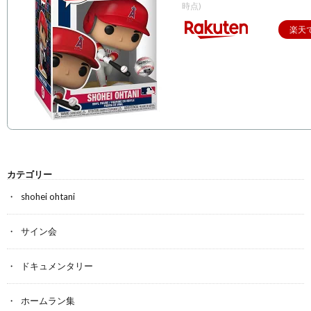
時点)
楽天
カテゴリー
shohei ohtani
サイン会
ドキュメンタリー
ホームラン集