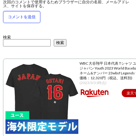
次回のコメントで使用するためブラウザーに自分の名前、メールアドレ
ス、サイトを保存する。
検索
検索
WBC 大谷翔平 日本代表 Tシャツ 
ジャパン Youth 2023 World Baseball
ネーム&ナンバー 23wbsf Legend
価格：12,320円（税込、送料別)
(2023/3/31時点)
楽天