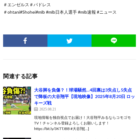
＃エンゼルス＃パドレス
＃ohtani#Shohei#mlb #mlb日本人選手 #mlb速報 #ニュース
関連する記事
大谷脚を負傷？！球場騒然…4回裏は3失点し5失点
で降板の大谷翔平【現地映像】2025年8月20日 ロッ
キーズ戦
2025.08.21
現地情報を独自視点でお届け！大谷翔平みるならコモゴモ
TV！チャンネル登録よろしくお願いします！
https://bit.ly/3KTTJBB #大谷翔[…]