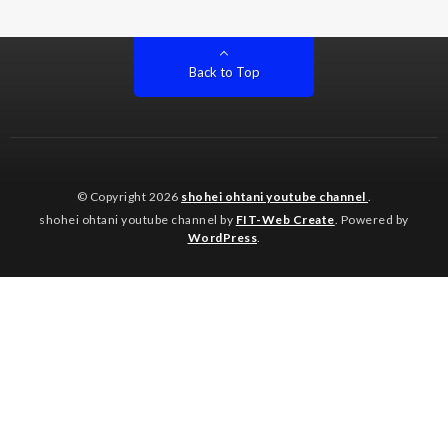
Back to Top
© Copyright 2026
shohei ohtani youtube channel
.
shohei ohtani youtube channel by
FIT-Web Create
. Powered by
WordPress
.