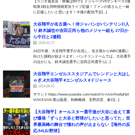
【ラジオ風実況・映像はBSで】ドジャースVSヤンキース3連
戦第1戦を同時視聴実況ライブ応援！ファンの皆さんと一緒
に応援したいと思います！今後の配信予定[…]
大谷翔平が名古屋へ！侍ジャパンがバンテリンD入
り 鈴木誠也や吉田正尚ら他のメジャー組も 27日か
ら中日と2連戦
2026.02.27
26日午後、大谷翔平選手が合流し、名古屋からWBC連覇に
向けた挑戦が始まります。バンテリンドームでは、大谷選手
のほかにも、鈴木誠也選手に吉田正尚選手ら[…]
大谷翔平エンゼルススタジアムでレンドンと大はし
ゃぎ..#大谷翔平 #エンゼルス #ドジャース
2024.09.05
サウンド:https://www.youtube.com/watch?v=UUn9JuRpNj0
VOICEVOX:青山龍星、剣崎雌雄、玄野武宏、春日[…]
【大谷翔平】オールスター選手達が大谷に会えて喜
び爆発「ずっと大谷と野球がしたいと思ってた」世
界最高峰の舞台で憧れの声が止まらない【海外の反
応/MLB/野球】