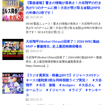
【緊急速報】驚きの情報が発表さ！大谷翔平の行き
先が5つのチームに狭！大谷が受け取る金額はNPB
の年俸の2倍です！
2023.09.29
00:00 緊急ニュース！驚きの情報が発表さ！大谷翔平の行き
先が5つのチームに狭！大谷が受け取る金額はNPBの年俸の2
倍です！ 02:24 大谷が受け[…]
大谷翔平(Shohei Ohtani)回來了！2026 WBC集結
MVP＋賽揚得主…史上最恐怖陣容曝光
2026.01.07
大谷翔平(Shohei Ohtani)回來了！2026 WBC集結MVP＋賽揚
得主…史上最恐怖陣容曝光 點擊此處觀看更多：
https://www.yo[…]
【ラジオ風実況・映像はBSで】ドジャースVSヤン
キース3連戦第1戦を同時視聴ライブ実況！ ＃大谷
翔平 ＃今日 速報 ＃dodgers ＃大谷さん ＃
ホームラン ＃ドジャース ＃ライブ ＃ヤンキー
ス
2025.05.31