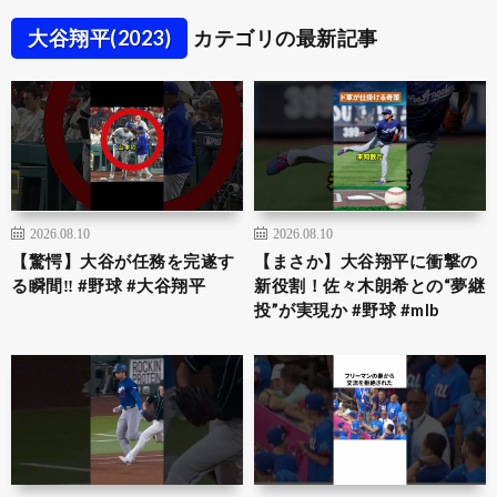
大谷翔平(2023)
カテゴリの最新記事
2026.08.10
2026.08.10
【驚愕】大谷が任務を完遂す
【まさか】大谷翔平に衝撃の
る瞬間‼ #野球 #大谷翔平
新役割！佐々木朗希との“夢継
投”が実現か #野球 #mlb