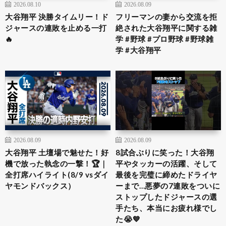
2026.08.10
2026.08.09
大谷翔平 決勝タイムリー！ド
フリーマンの妻から交流を拒
ジャースの連敗を止める一打
絶された大谷翔平に関する雑
🔥
学 #野球 #プロ野球 #野球雑
学 #大谷翔平
2026.08.09
2026.08.09
大谷翔平 土壇場で魅せた！好
8試合ぶりに笑った！大谷翔
機で放った執念の一撃！🏆｜
平やタッカーの活躍、そして
全打席ハイライト(8/9 vsダイ
最後を完璧に締めたドライヤ
ヤモンドバックス）
ーまで…悪夢の7連敗をついに
ストップしたドジャースの選
手たち、本当にお疲れ様でし
た😭💙