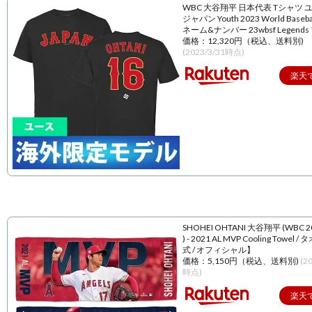
WBC 大谷翔平 日本代表 Tシャツ 
ジャパン Youth 2023 World Baseball
ネーム&ナンバー 23wbsf Legend
価格：12,320円（税込、送料別)
(2023/3/31時点)
楽天
SHOHEI OHTANI 大谷翔平 (WBC 
) - 2021 AL MVP Cooling Towel 
式 / オフィシャル】
価格：5,150円（税込、送料別)
(2
時点)
楽天