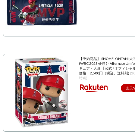
【予約商品】 SHOHEI OHTANI 
(WBC 2023 優勝 ) - Alternate Unif
ギュア・人形 【公式 / オフィシャ
価格：2,500円（税込、送料別)
(2
時点)
楽天