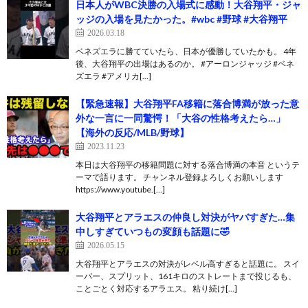
日本人がWBC決勝の入場式に感動！大谷翔平・ジャ
ッジの入場を見たかった。#wbc #野球 #大谷翔平
2026.03.18
ベネズエラに勝てていたら、日本が優勝していたかも。 4年
後、大谷翔平の出場はあるのか。 #アーロンジャッジ #ベネ
ズエラ #アメリカ[…]
【緊急速報】大谷翔平FA移籍に落合博満が放った意
外な一言に一同驚愕！「大谷の性格考えたら…」
【海外の反応/MLB/野球】
2023.11.23
本日は大谷翔平の移籍問題に対する落合博満の本音 というテ
ーマで語ります。 チャンネル登録よろしくお願いします
https://www.youtube.[…]
大谷翔平とアラエスの仲良し対決がヤバすぎた…集
中しすぎていつもの変顔も話題に🤣
2026.05.15
大谷翔平とアラエスの対決がレベル高すぎると話題に。 スイ
ーパー、スプリット、161キロのストレートまで投じるも、
ことごとく対応するアラエス。 粘り続け[…]