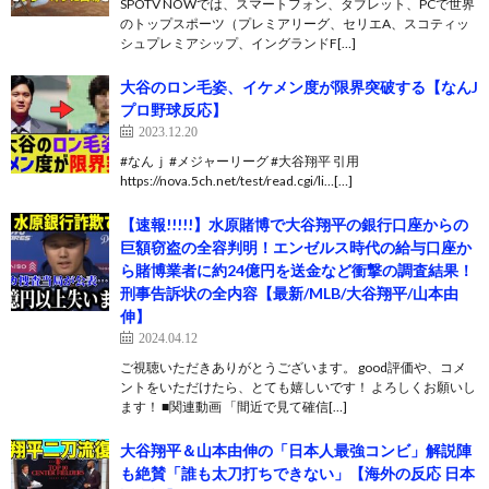
SPOTV NOWでは、スマートフォン、タブレット、PCで世界
のトップスポーツ（プレミアリーグ、セリエA、スコティッ
シュプレミアシップ、イングランドF[…]
大谷のロン毛姿、イケメン度が限界突破する【なんJ
プロ野球反応】
2023.12.20
#なんｊ #メジャーリーグ #大谷翔平 引用
https://nova.5ch.net/test/read.cgi/li…[…]
【速報!!!!!】水原賭博で大谷翔平の銀行口座からの
巨額窃盗の全容判明！エンゼルス時代の給与口座か
ら賭博業者に約24億円を送金など衝撃の調査結果！
刑事告訴状の全内容【最新/MLB/大谷翔平/山本由
伸】
2024.04.12
ご視聴いただきありがとうございます。 good評価や、コメ
ントをいただけたら、とても嬉しいです！ よろしくお願いし
ます！ ■関連動画 「間近で見て確信[…]
大谷翔平＆山本由伸の「日本人最強コンビ」解説陣
も絶賛「誰も太刀打ちできない」【海外の反応 日本