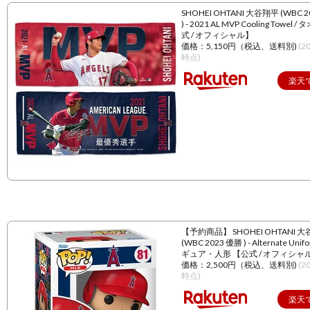
SHOHEI OHTANI 大谷翔平 (WBC 
) - 2021 AL MVP Cooling Towel 
式 / オフィシャル】
価格：5,150円（税込、送料別)
(2
時点)
楽天
【予約商品】 SHOHEI OHTANI 
(WBC 2023 優勝 ) - Alternate Unif
ギュア・人形 【公式 / オフィシャ
価格：2,500円（税込、送料別)
(2
時点)
楽天