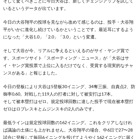
そして驚くべきことに今日大谷は、新しくチェンジアップを試して
いるというデータが出ています。
今日の大谷翔平の投球を見ながら改めて感じるのは、投手・大谷翔
平がいかに進化し続けているかということです。最近耳にするよう
になった「大谷1.0」「2.0」「3.0」という変遷。
そして大谷が今、リアルに争えるといえるのがサイ・ヤング賞で
す。スポーツサイト「スポーティング・ニュース」が「大谷はサ
イ・ヤング賞投票で上位に入るだけでなく、受賞する現実的なチャ
ンスがある」と報じました。
今日の登板により大谷は5登板30イニング、34奪三振、自責点2、防
御率0.60。対戦した119人の打者に対して被安打は17本。
そして被本塁打はゼロ。規定投球回数に達した投手で現在被本塁打
ゼロはロブレスキとムジンスキの2人のみです。
最低ラインは規定投球回数の162イニング。これをクリアしなけれ
ば議論の土俵にも上がれません。大谷翔平の場合、中6日で27〜28
試合に登板して毎回6イニングを投げてようやく162イニングに届く