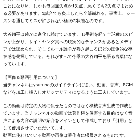
ことになりＭ、しかも毎回無失点か1失点、悪くても2失点でまとめ
る必要があります。1試合でも炎上したら全部崩れる。事実上、シー
ズンを通してミスが許されない極限の状態なのです。
大谷翔平は確かに進化し続けています。TJ手術を経て全球種のスピ
ンが上がり、サイ・ヤング賞への現実的なチャンスがあるとメディ
アでは認められ、そしてルール論争が巻き起こるほどの圧倒的な存
在感を発揮している。それがすべて今季の大谷翔平を語る言葉にな
っています。
【画像＆動画引用について】
当チャンネルはyoutubeのガイドラインに従い、動画、音声、BGM
などを加工し挿入しオリジナリティになるように工夫しています。
この動画は特定の人物に似せたものではなく機械音声生成で作成し
ています。当チャンネルの動画では著作権を侵害する目的はなく音
声による内容の説明や紹介をメインとして作成しており「引用」と
して使用させていただいてます。
動画に使われている動画や画像は著作者に帰属されるものです。