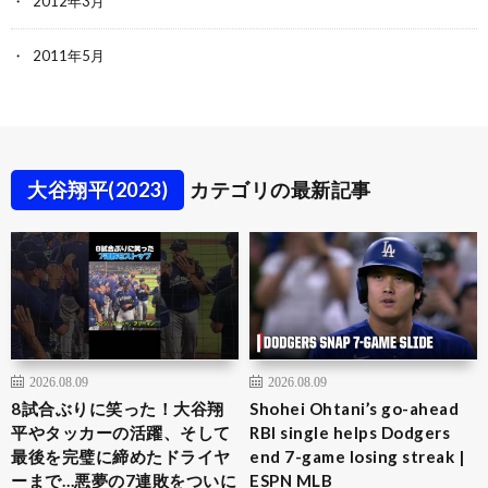
2012年3月
2011年5月
大谷翔平(2023)
カテゴリの最新記事
2026.08.09
2026.08.09
8試合ぶりに笑った！大谷翔
Shohei Ohtani’s go-ahead
平やタッカーの活躍、そして
RBI single helps Dodgers
最後を完璧に締めたドライヤ
end 7-game losing streak |
ーまで…悪夢の7連敗をついに
ESPN MLB