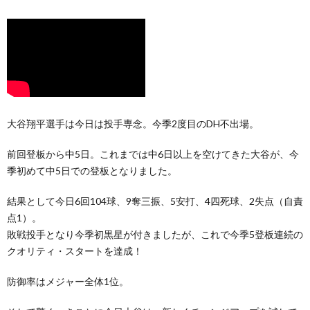
大谷翔平選手は今日は投手専念。今季2度目のDH不出場。
前回登板から中5日。これまでは中6日以上を空けてきた大谷が、今
季初めて中5日での登板となりました。
結果として今日6回104球、9奪三振、5安打、4四死球、2失点（自責
点1）。
敗戦投手となり今季初黒星が付きましたが、これで今季5登板連続の
クオリティ・スタートを達成！
防御率はメジャー全体1位。