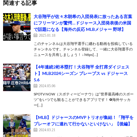
関連する記事
大谷翔平が佐々木朗希の入団発表に放ったある言葉
にフリーマンが驚愕…ドジャース入団発表後の米国
で話題になる【海外の反応 MLBメジャー 野球】
2025.01.18
このチャンネルは大谷翔平選手に纏わる動画を投稿している
チャンネルです。チャンネル登録して、一緒に大谷翔選手の
ニュースを共有しましょう！ ↓ https[…]
【4年連続2桁本塁打！大谷翔平 全打席ダイジェス
ト】MLB2024シーズン ブレーブス vs ドジャース
5.6
2024.05.06
SPOTV NOW（スポティービーナウ）は”世界最高峰のスポー
ツ”をいつでも観ることができるアプリです！ ⚽️海外サッカ
ー[…]
【MLB】ドジャースのMVPトリオが集結！「翔平を
プレーオフに連れて行かないといけない」【後編】
2024.03.21