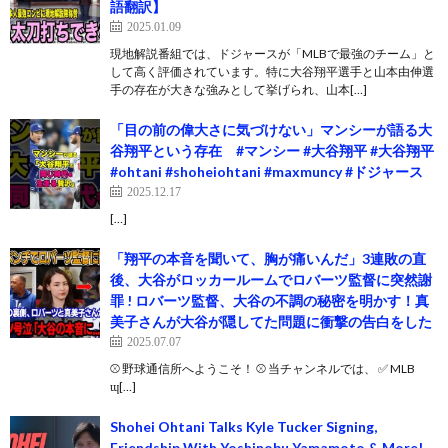
語翻訳】
2025.01.09
現地解説番組では、ドジャースが「MLBで最強のチーム」と
して高く評価されています。特に大谷翔平選手と山本由伸選
手の存在が大きな強みとして挙げられ、山本[…]
「目の前の偉大さに気づけない」マンシーが語る大
谷翔平という存在 #マンシー #大谷翔平 #大谷翔平
#ohtani #shoheiohtani #maxmuncy #ドジャース
2025.12.17
[…]
「翔平の本音を聞いて、胸が痛いんだ」3連敗の直
後、大谷がロッカールームでロバーツ監督に突然謝
罪 ! ロバーツ監督、大谷の不調の秘密を明かす！真
美子さんが大谷が隠してた問題に衝撃の告白をした
2025.07.07
⚾️ 野球通信所へようこそ！ ⚾️ 当チャンネルでは、 ✅ MLB
ɰ[…]
Shohei Ohtani Talks Kyle Tucker Signing,
Friendship With Yoshinobu Yamamoto & More!