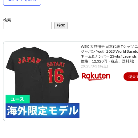
検索
検索
WBC 大谷翔平 日本代表 Tシャツ 
ジャパン Youth 2023 World Baseball
ネーム&ナンバー 23wbsf Legend
価格：12,320円（税込、送料別)
(2023/3/31時点)
楽天