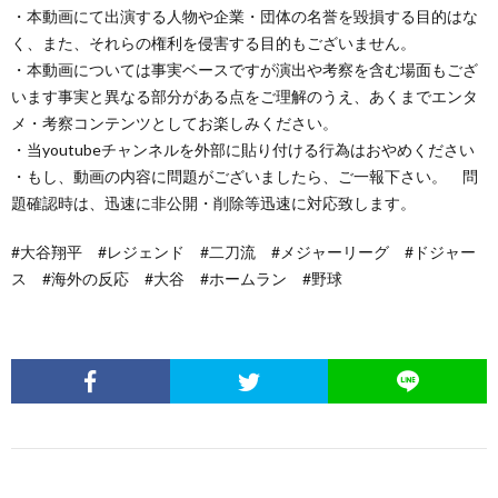
・本動画にて出演する人物や企業・団体の名誉を毀損する目的はな
く、また、それらの権利を侵害する目的もございません。
・本動画については事実ベースですが演出や考察を含む場面もござ
います事実と異なる部分がある点をご理解のうえ、あくまでエンタ
メ・考察コンテンツとしてお楽しみください。
・当youtubeチャンネルを外部に貼り付ける行為はおやめください
・もし、動画の内容に問題がございましたら、ご一報下さい。 問
題確認時は、迅速に非公開・削除等迅速に対応致します。
#大谷翔平 #レジェンド #二刀流 #メジャーリーグ #ドジャー
ス #海外の反応 #大谷 #ホームラン #野球