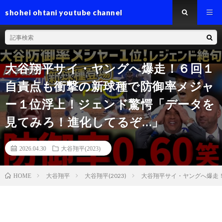
shohei ohtani youtube channel
大谷翔平サイ・ヤングへ爆走！６回１
自責点も衝撃の新球種で防御率メジャ
ー１位浮上！ジェンド驚愕「データを
見てみろ！進化してるぞ…」
2026.04.30
大谷翔平(2023)
大谷翔平
大谷翔平(2023)
大谷翔平サイ・ヤングへ爆走
HOME