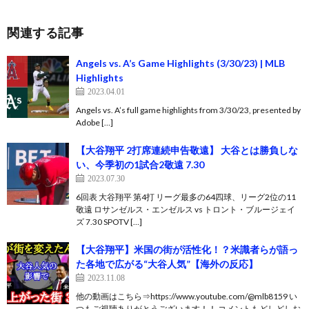
関連する記事
Angels vs. A’s Game Highlights (3/30/23) | MLB
Highlights
2023.04.01
Angels vs. A’s full game highlights from 3/30/23, presented by
Adobe […]
【大谷翔平 2打席連続申告敬遠】 大谷とは勝負しな
い、今季初の1試合2敬遠 7.30
2023.07.30
6回表 大谷翔平 第4打 リーグ最多の64四球、リーグ2位の11
敬遠 ロサンゼルス・エンゼルス vs トロント・ブルージェイ
ズ 7.30 SPOTV […]
【大谷翔平】米国の街が活性化！？米識者らが語っ
た各地で広がる“大谷人気”【海外の反応】
2023.11.08
他の動画はこちら⇒https://www.youtube.com/@mlb8159 い
つもご視聴ありがとうございます！！ コメントもどしどしお