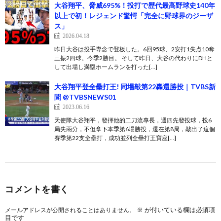
大谷翔平、脅威695%！投打で歴代最高野球史140年
以上で初！レジェンド驚愕「完全に野球界のジーザ
ス」
2026.04.18
昨日大谷は投手専念で登板した。6回95球、2安打1失点10奪
三振2四球。今季2勝目。 そして昨日、大谷の代わりにDHと
して出場し満塁ホームランを打った[…]
大谷翔平登全壘打王! 同場敲第22轟還勝投｜TVBS新
聞 @TVBSNEWS01
2023.06.16
天使隊大谷翔平，發揮他的二刀流專長，週四先發投球，投6
局失兩分，不但拿下本季第6場勝投，還在第8局，敲出了這個
賽季第22支全壘打，成功並列全壘打王寶座[…]
コメントを書く
※
が付いている欄は必須項
メールアドレスが公開されることはありません。
目です