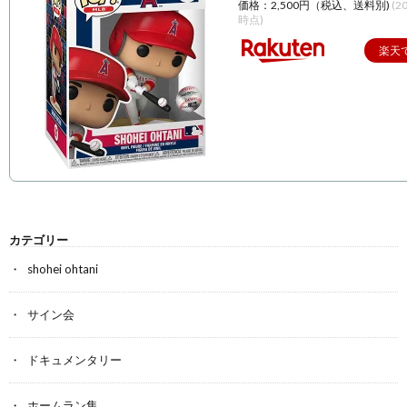
価格：2,500円（税込、送料別)
(2
時点)
楽天
カテゴリー
shohei ohtani
サイン会
ドキュメンタリー
ホームラン集