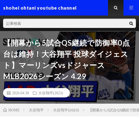
shohei ohtani youtube channel
【開幕から5試合QS継続で防御率0点
台は維持！大谷翔平 投球ダイジェス
ト】マーリンズvsドジャース
MLB2026シーズン 4.29
2026.04.30
大谷翔平(2023)
大谷翔平
大谷翔平(2023)
【開幕から5試合QS継続で防御
HOME