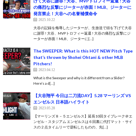
げて大谷に謝罪 ! 大谷、MVPトロフィー返還 ! 大谷
の痛烈な反撃にジーターが赤面！MLB、ジーターに
発言禁止！大谷への名誉補償命令
2025.10.22
大谷の記録を侮辱したジーターが、生放送で頭を下げて大谷
に謝罪 ! 大谷、MVPトロフィー返還 ! 大谷の痛烈な反撃にジ
ーターが赤面！MLB、ジーターに[…]
The SWEEPER: What is this HOT NEW Pitch Type
that’s thrown by Shohei Ohtani & other MLB
Pitchers!
2023.04.12
What is the Sweeper and why is it different from a Slider?
Here’s a d[…]
【大谷翔平 今日は二刀流DAY】5.28 マーリンズ VS
エンゼルス 日本語ハイライト
2023.05.28
【マーリンズ８－５エンゼルス】延長10回タイブレーク＠エ
ンゼル・スタジアム エンゼルスは６回裏に代打マット・サイ
スの２点タイムリーで逆転したものの、先[…]