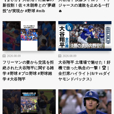
新役割！佐々木朗希との“夢継
ジャースの連敗を止める一打
投”が実現か #野球 #mlb
🔥
2026.08.09
2026.08.09
フリーマンの妻から交流を拒
大谷翔平 土壇場で魅せた！好
絶された大谷翔平に関する雑
機で放った執念の一撃！🏆｜
学 #野球 #プロ野球 #野球雑
全打席ハイライト(8/9 vsダイ
学 #大谷翔平
ヤモンドバックス）