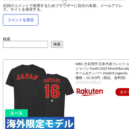
次回のコメントで使用するためブラウザーに自分の名前、メールアドレ
ス、サイトを保存する。
検索
検索
WBC 大谷翔平 日本代表 Tシャツ 
ジャパン Youth 2023 World Baseball
ネーム&ナンバー 23wbsf Legend
価格：12,320円（税込、送料別)
(2023/3/31時点)
楽天