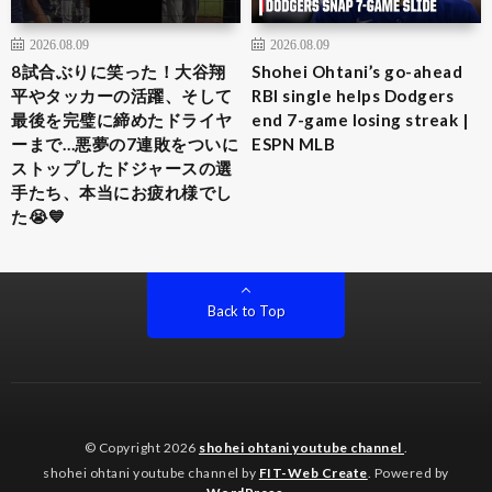
2026.08.09
2026.08.09
8試合ぶりに笑った！大谷翔
Shohei Ohtani’s go-ahead
平やタッカーの活躍、そして
RBI single helps Dodgers
最後を完璧に締めたドライヤ
end 7-game losing streak |
ーまで…悪夢の7連敗をついに
ESPN MLB
ストップしたドジャースの選
手たち、本当にお疲れ様でし
た😭💙
Back to Top
© Copyright 2026
shohei ohtani youtube channel
.
shohei ohtani youtube channel by
FIT-Web Create
. Powered by