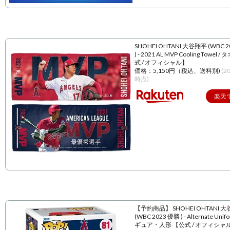
SHOHEI OHTANI 大谷翔平 (WBC 
) - 2021 AL MVP Cooling Towel 
式 / オフィシャル】
価格：5,150円（税込、送料別)
(2
時点)
楽天
【予約商品】 SHOHEI OHTANI 
(WBC 2023 優勝 ) - Alternate Unif
ギュア・人形 【公式 / オフィシャ