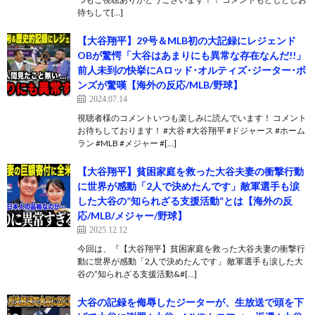
待ちして[…]
【大谷翔平】29号＆MLB初の大記録にレジェンド
OBが驚愕「大谷はあまりにも異常な存在なんだ!!」
前人未到の快挙にAロッド･オルティズ･ジーター･ボ
ンズが驚嘆【海外の反応/MLB/野球】
2024.07.14
視聴者様のコメントいつも楽しみに読んでいます！ コメント
お待ちしております！ #大谷 #大谷翔平 #ドジャース #ホーム
ラン #MLB #メジャー #[…]
【大谷翔平】貧困家庭を救った大谷夫妻の衝撃行動
に世界が感動「2人で決めたんです」敵軍選手も涙
した大谷の”知られざる支援活動”とは【海外の反
応/MLB/メジャー/野球】
2025.12.12
今回は、『【大谷翔平】貧困家庭を救った大谷夫妻の衝撃行
動に世界が感動「2人で決めたんです」 敵軍選手も涙した大
谷の”知られざる支援活動&#[…]
大谷の記録を侮辱したジーターが、生放送で頭を下