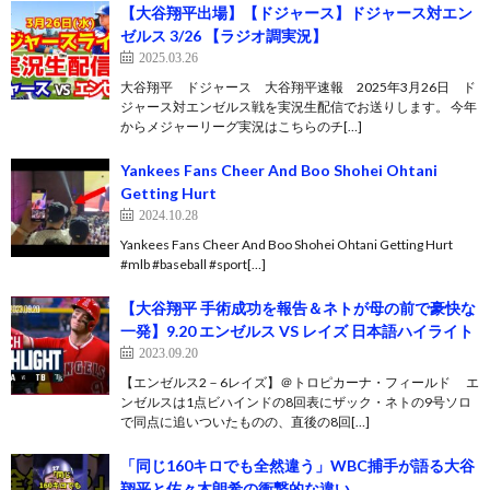
【大谷翔平出場】【ドジャース】ドジャース対エン
ゼルス 3/26 【ラジオ調実況】
2025.03.26
大谷翔平 ドジャース 大谷翔平速報 2025年3月26日 ド
ジャース対エンゼルス戦を実況生配信でお送りします。 今年
からメジャーリーグ実況はこちらのチ[…]
Yankees Fans Cheer And Boo Shohei Ohtani
Getting Hurt
2024.10.28
Yankees Fans Cheer And Boo Shohei Ohtani Getting Hurt
#mlb #baseball #sport[…]
【大谷翔平 手術成功を報告＆ネトが母の前で豪快な
一発】9.20 エンゼルス VS レイズ 日本語ハイライト
2023.09.20
【エンゼルス2－6レイズ】＠トロピカーナ・フィールド エ
ンゼルスは1点ビハインドの8回表にザック・ネトの9号ソロ
で同点に追いついたものの、直後の8回[…]
「同じ160キロでも全然違う」WBC捕手が語る大谷
翔平と佐々木朗希の衝撃的な違い