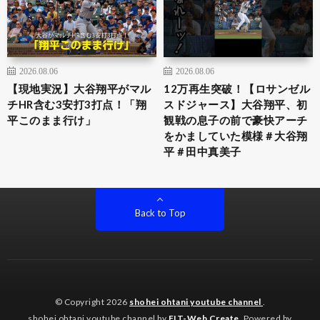
2026.08.06
2026.08.06
【現地実況】大谷翔平がマル
12万再生突破！【ロサンゼル
チHR含む3安打3打点！「翔
スドジャース】大谷翔平、初
平このまま行け」
観戦の息子の前で豪快アーチ
をかましていた模様＃大谷翔
平＃田中真美子
Back to Top
© Copyright 2026
shohei ohtani youtube channel
.
shohei ohtani youtube channel by
FIT-Web Create
. Powered by