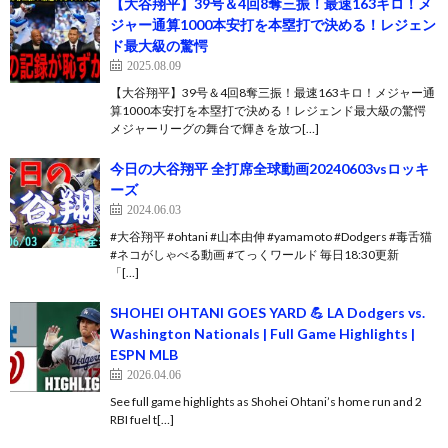
【大谷翔平】39号＆4回8奪三振！最速163キロ！メ
ジャー通算1000本安打を本塁打で決める！レジェン
ド最大級の驚愕
2025.08.09
【大谷翔平】39号＆4回8奪三振！最速163キロ！メジャー通
算1000本安打を本塁打で決める！レジェンド最大級の驚愕
メジャーリーグの舞台で輝きを放つ[…]
今日の大谷翔平 全打席全球動画20240603vsロッキ
ーズ
2024.06.03
#大谷翔平 #ohtani #山本由伸 #yamamoto #Dodgers #毒舌猫
#ネコがしゃべる動画 #てっくワールド 毎日18:30更新
「[…]
SHOHEI OHTANI GOES YARD 💪 LA Dodgers vs.
Washington Nationals | Full Game Highlights |
ESPN MLB
2026.04.06
See full game highlights as Shohei Ohtani’s home run and 2
RBI fuel t[…]