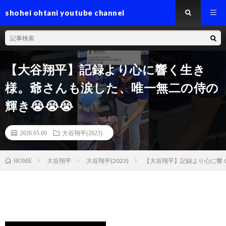
shohei ohtani youtube channel
【大谷翔平】記録より心に響く生き
様。爺さんも涙した、唯一無二の侍の
輝き😭😭😭
2026.05.09
大谷翔平(2023)
大谷翔平
大谷翔平(2023)
【大谷翔平】記録より心に響く
HOME