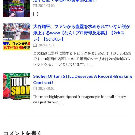
2025.03.06
[…]
大谷翔平、ファンから盗塁を求められていない説が
浮上するwww【なんJ プロ野球反応集】【2chス
レ】【5chスレ】
2024.07.11
この動画は野球に関するトピックをまとめたオリジナル動画
です。 ■動画の内容について 動画のシナリオは2ch(5ch)のス
レッドをモチーフとしています。[…]
Shohei Ohtani STILL Deserves A Record-Breaking
Contract!
2023.09.02
The most highly anticipated free agency in baseball history
was just thrown[…]
コメントを書く