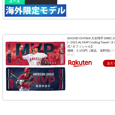
SHOHEI OHTANI 大谷翔平 (WBC 
) - 2021 AL MVP Cooling Towel 
式 / オフィシャル】
価格：5,150円（税込、送料別)
(2
時点)
楽天