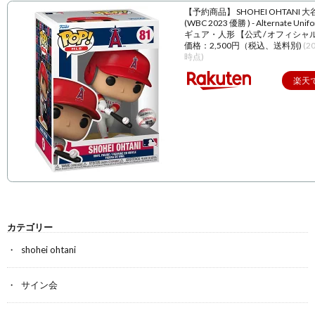
【予約商品】 SHOHEI OHTANI 
(WBC 2023 優勝 ) - Alternate Unif
ギュア・人形 【公式 / オフィシャ
価格：2,500円（税込、送料別)
(2
時点)
楽天
カテゴリー
shohei ohtani
サイン会