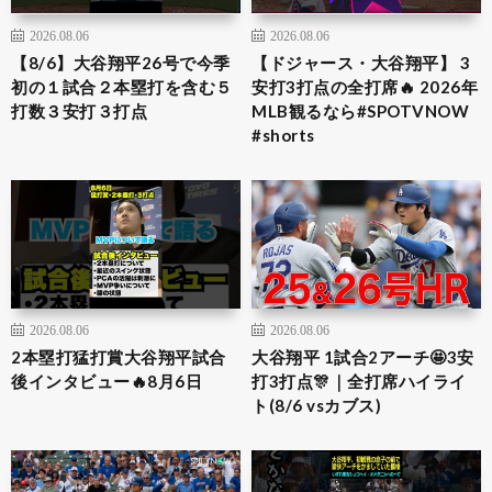
2026.08.06
2026.08.06
【8/6】大谷翔平26号で今季
【ドジャース・大谷翔平】 3
初の１試合２本塁打を含む５
安打3打点の全打席🔥 2026年
打数３安打３打点
MLB観るなら#SPOTVNOW
#shorts
2026.08.06
2026.08.06
2本塁打猛打賞大谷翔平試合
大谷翔平 1試合2アーチ🤩3安
後インタビュー🔥8月6日
打3打点🎊｜全打席ハイライ
ト(8/6 vsカブス)