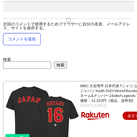
次回のコメントで使用するためブラウザーに自分の名前、メールアドレ
ス、サイトを保存する。
検索
検索
WBC 大谷翔平 日本代表 Tシャツ 
ジャパン Youth 2023 World Baseball
ネーム&ナンバー 23wbsf Legend
価格：12,320円（税込、送料別)
(2023/3/31時点)
楽天