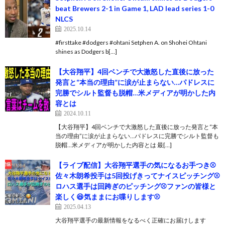
beat Brewers 2-1 in Game 1, LAD lead series 1-0
NLCS
2025.10.14
#firsttake #dodgers #ohtani Setphen A. on Shohei Ohtani
shines as Dodgers b[…]
【大谷翔平】4回ベンチで大激怒した直後に放った
発言と“本当の理由”に涙が止まらない…パドレスに
完勝でシルト監督も脱帽…米メディアが明かした内
容とは
2024.10.11
【大谷翔平】4回ベンチで大激怒した直後に放った発言と“本
当の理由”に涙が止まらない…パドレスに完勝でシルト監督も
脱帽…米メディアが明かした内容とは 最[…]
【ライブ配信】大谷翔平選手の気になるお手つき⚾️
佐々木朗希投手は5回投げきってナイスピッチング⚾️
ロハス選手は回跨ぎのピッチング⚾️ファンの皆様と
楽しく😆気ままにお喋りします⚾️
2025.04.13
大谷翔平選手の最新情報をなるべく正確にお届けします