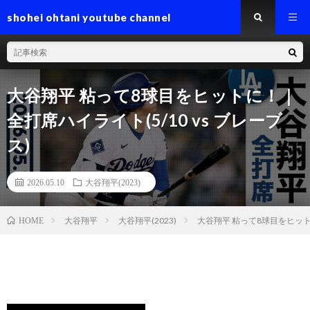
shohei ohtani youtube channel
大谷翔平 粘って8球目をヒットに！｜
全打席ハイライト(5/10 vs ブレーブ
ス)
2026.05.10
大谷翔平(2023)
大谷翔平
大谷翔平(2023)
大谷翔平 粘って8球目をヒットに
HOME