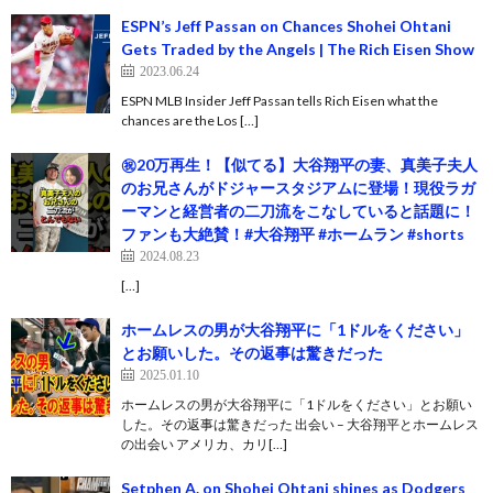
ESPN’s Jeff Passan on Chances Shohei Ohtani
Gets Traded by the Angels | The Rich Eisen Show
2023.06.24
ESPN MLB Insider Jeff Passan tells Rich Eisen what the
chances are the Los […]
㊗️20万再生！【似てる】大谷翔平の妻、真美子夫人
のお兄さんがドジャースタジアムに登場！現役ラガ
ーマンと経営者の二刀流をこなしていると話題に！
ファンも大絶賛！#大谷翔平 #ホームラン #shorts
2024.08.23
[…]
ホームレスの男が大谷翔平に「1ドルをください」
とお願いした。その返事は驚きだった
2025.01.10
ホームレスの男が大谷翔平に「1ドルをください」とお願い
した。その返事は驚きだった 出会い – 大谷翔平とホームレス
の出会い アメリカ、カリ[…]
Setphen A. on Shohei Ohtani shines as Dodgers