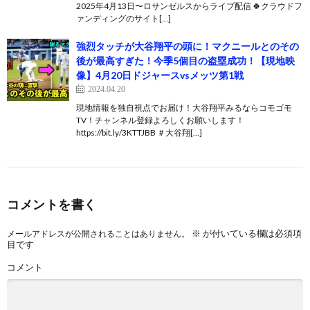
2025年4月13日〜ロサンゼルスからライブ配信 🍀クラウドフ
ァンディングのサイト[…]
強烈タッチが大谷翔平の頭に！マクニールとのその
後が最高すぎた！今季5個目の盗塁成功！【現地映
像】4月20日ドジャースvsメッツ第1戦
2024.04.20
現地情報を独自視点でお届け！大谷翔平みるならコモゴモ
TV！チャンネル登録よろしくお願いします！
https://bit.ly/3KTTJBB ＃大谷翔[…]
コメントを書く
※
が付いている欄は必須項
メールアドレスが公開されることはありません。
目です
コメント