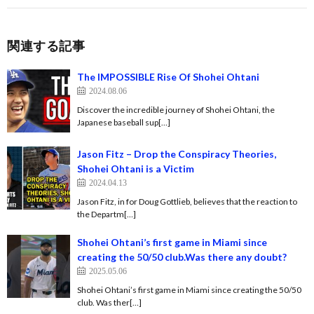
関連する記事
The IMPOSSIBLE Rise Of Shohei Ohtani
2024.08.06
Discover the incredible journey of Shohei Ohtani, the
Japanese baseball sup[…]
Jason Fitz – Drop the Conspiracy Theories,
Shohei Ohtani is a Victim
2024.04.13
Jason Fitz, in for Doug Gottlieb, believes that the reaction to
the Departm[…]
Shohei Ohtani’s first game in Miami since
creating the 50/50 club.Was there any doubt?
2025.05.06
Shohei Ohtani’s first game in Miami since creating the 50/50
club. Was ther[…]