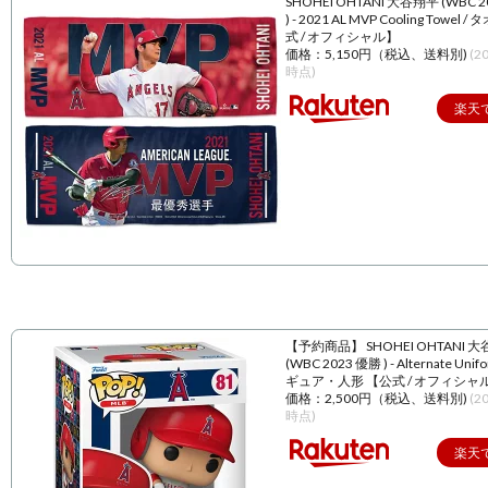
SHOHEI OHTANI 大谷翔平 (WBC 
) - 2021 AL MVP Cooling Towel 
式 / オフィシャル】
価格：5,150円（税込、送料別)
(2
時点)
楽天
【予約商品】 SHOHEI OHTANI 
(WBC 2023 優勝 ) - Alternate Unif
ギュア・人形 【公式 / オフィシャ
価格：2,500円（税込、送料別)
(2
時点)
楽天