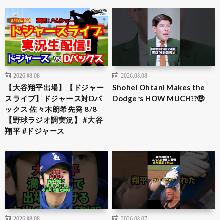
2026.08.08
2026.08.08
【大谷翔平出場】【ドジャー
Shohei Ohtani Makes the
スライブ】ドジャース対Dバ
Dodgers HOW MUCH??🤑
ックス 佐々木朗希先発 8/8
【野球ラジオ調実況】 #大谷
翔平 #ドジャース
2026.08.08
2026.08.07