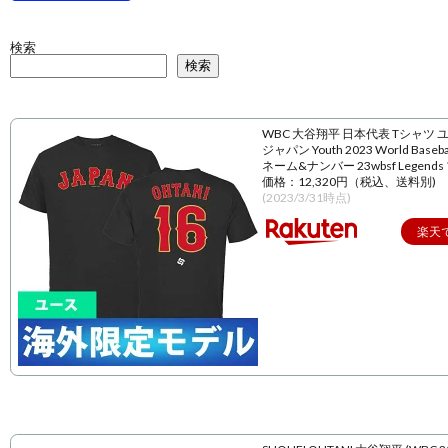
検索
検索
WBC 大谷翔平 日本代表 Tシャツ 
ジャパン Youth 2023 World Baseball
ネーム&ナンバー 23wbsf Legend
価格：12,320円（税込、送料別)
(2023/3/31時点)
楽天