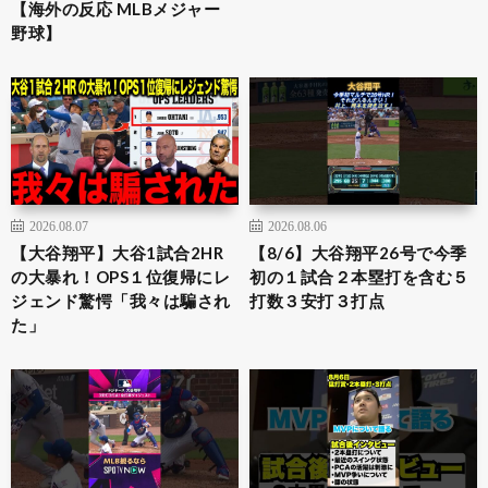
【海外の反応 MLBメジャー
野球】
2026.08.07
2026.08.06
【大谷翔平】大谷1試合2HR
【8/6】大谷翔平26号で今季
の大暴れ！OPS１位復帰にレ
初の１試合２本塁打を含む５
ジェンド驚愕「我々は騙され
打数３安打３打点
た」