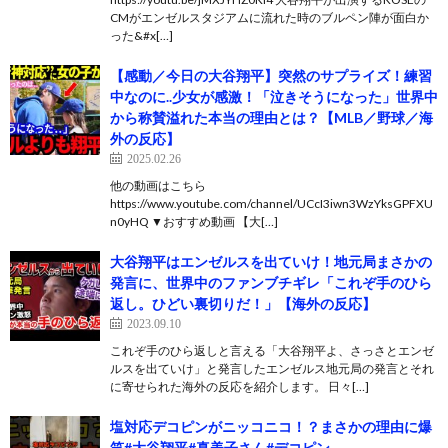
CMがエンゼルスタジアムに流れた時のブルペン陣が面白か
った&#x[…]
【感動／今日の大谷翔平】突然のサプライズ！練習
中なのに..少女が感激！「泣きそうになった」世界中
から称賛溢れた本当の理由とは？【MLB／野球／海
外の反応】
2025.02.26
他の動画はこちら
https://www.youtube.com/channel/UCcI3iwn3WzYksGPFXU
n0yHQ ▼おすすめ動画 【大[…]
大谷翔平はエンゼルスを出ていけ！地元局まさかの
発言に、世界中のファンブチギレ「これぞ手のひら
返し。ひどい裏切りだ！」【海外の反応】
2023.09.10
これぞ手のひら返しと言える「大谷翔平よ、さっさとエンゼ
ルスを出ていけ」と発言したエンゼルス地元局の発言とそれ
に寄せられた海外の反応を紹介します。 日々[…]
塩対応デコピンがニッコニコ！？まさかの理由に爆
笑#大谷翔平#真美子さん#デコピン