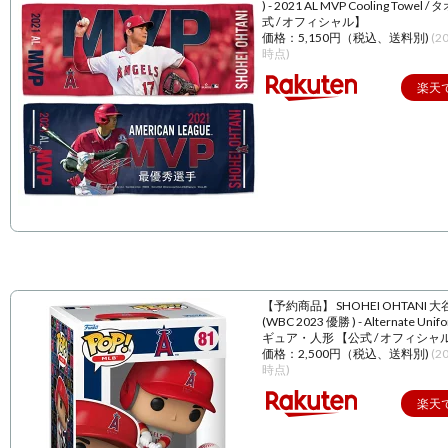
) - 2021 AL MVP Cooling Towel 
式 / オフィシャル】
価格：5,150円（税込、送料別)
(2
時点)
楽天
【予約商品】 SHOHEI OHTANI 
(WBC 2023 優勝 ) - Alternate Unif
ギュア・人形 【公式 / オフィシャ
価格：2,500円（税込、送料別)
(2
時点)
楽天