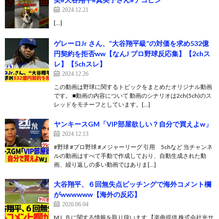
2024.12.21
[…]
ゲレーロJr さん、“大谷翔平級”の対価を求め532億
円契約を拒否ww【なんJ プロ野球反応集】【2chス
レ】【5chスレ】
2024.12.26
この動画は野球に関するトピックをまとめたオリジナル動画
です。 ■動画の内容について 動画のシナリオは2ch(5ch)のス
レッドをモチーフとしています。[…]
ヤンキースGM「VIP部屋欲しい？自分で買えよw」
2024.12.13
#野球 #プロ野球 #メジャーリーグ 引用 5chなど 当チャンネ
ルの動画はすべて手動で作成しており、自動生成された動
画、繰り返しの多い動画ではありま[…]
大谷翔平、６回無失点ピッチングで海外コメント欄
がwwwwww【海外の反応】
2026.06.04
MＬＢに関する情報を取り扱います 【楽曲提供 株式会社光サ