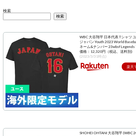
検索
検索
WBC 大谷翔平 日本代表 Tシャツ 
ジャパン Youth 2023 World Baseball
ネーム&ナンバー 23wbsf Legend
価格：12,320円（税込、送料別)
(2023/3/31時点)
楽天
SHOHEI OHTANI 大谷翔平 (WBC 