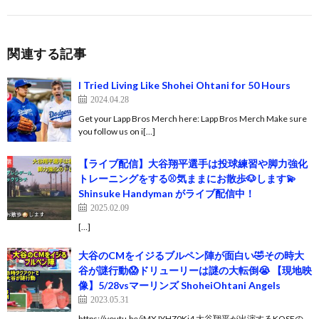
関連する記事
I Tried Living Like Shohei Ohtani for 50 Hours
2024.04.28
Get your Lapp Bros Merch here: Lapp Bros Merch Make sure
you follow us on i[…]
【ライブ配信】大谷翔平選手は投球練習や脚力強化
トレーニングをする⚾️気ままにお散歩🐶します💫
Shinsuke Handyman がライブ配信中！
2025.02.09
[…]
大谷のCMをイジるブルペン陣が面白い🤣その時大
谷が謎行動😱ドリューリーは謎の大転倒😭 【現地映
像】5/28vsマーリンズ ShoheiOhtani Angels
2023.05.31
https://youtu.be/jMXJYHZ0Ki4 大谷翔平が出演するKOSEの