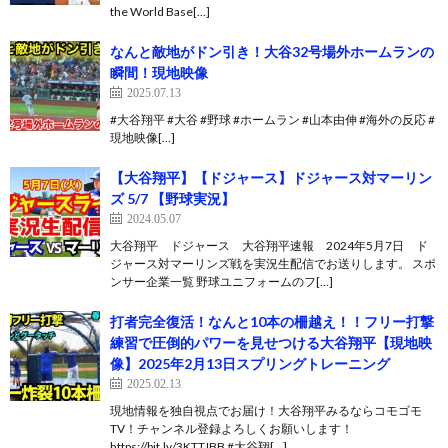
the World Base[…]
なんと敵地がドン引き！大谷32号場外ホームランの
瞬間！現地映像
2025.07.13
#大谷翔平 #大谷 #野球 #ホームラン #山本由伸 #海外の反応 #
現地映像[…]
【大谷翔平】【ドジャース】ドジャース対マーリン
ズ 5/7 【野球実況】
2024.05.07
大谷翔平 ドジャース 大谷翔平速報 2024年5月7日 ド
ジャース対マーリンズ戦を実況生配信でお送りします。 スポ
ンサー企業一覧 野球ユニフォームのフ[…]
打者完全復活！なんと10本の柵越え！！フリー打撃
練習で圧倒的パワーを見せつける大谷翔平【現地映
像】2025年2月13日スプリングトレーニング
2025.02.13
現地情報を独自視点でお届け！大谷翔平みるならコモゴモ
TV！チャンネル登録よろしくお願いします！
https://bit.ly/3KTTJBB #大谷翔[…]