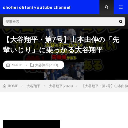
shohei ohtani youtube channel
【大谷翔平・第7号】山本由伸の「先
輩いじり」に乗っかる大谷翔平
2026.05.13
大谷翔平(2023)
大谷翔平
大谷翔平(2023)
【大谷翔平・第7号】山本由
HOME