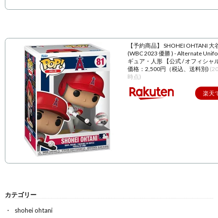
【予約商品】 SHOHEI OHTANI 
(WBC 2023 優勝 ) - Alternate Unif
ギュア・人形 【公式 / オフィシャ
価格：2,500円（税込、送料別)
(2
時点)
楽天
カテゴリー
shohei ohtani