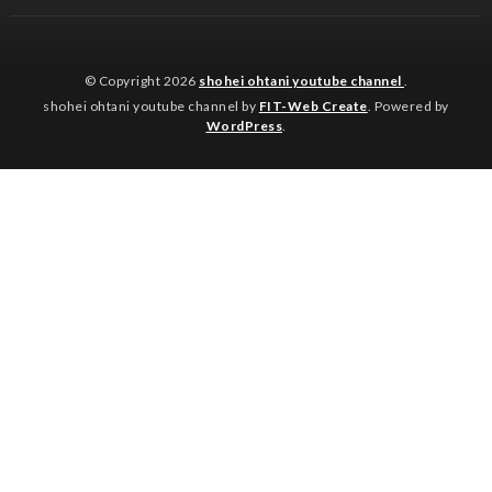
© Copyright 2026
shohei ohtani youtube channel
.
shohei ohtani youtube channel by
FIT-Web Create
. Powered by
WordPress
.