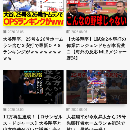
2026.08.06
2026.08.06
大谷翔平、25号＆26号ホーム
【大谷翔平】1試合2本塁打の
ラン含む３安打で最新ＯＰＳ
偉業にレジェンドらが本音激
ランキングがｗｗｗｗｗｗｗ
白【海外の反応 MLBメジャー
ｗｗ
野球】
2026.08.06
2026.08.06
11万再生達成！【ロサンゼル
大谷翔平が今永昇太から25号
ス・ドジャース】大谷翔平と
先頭打者ホームラン🔥初球で
山本由伸が互いに謙遜し合う
笑い、最後は一発！