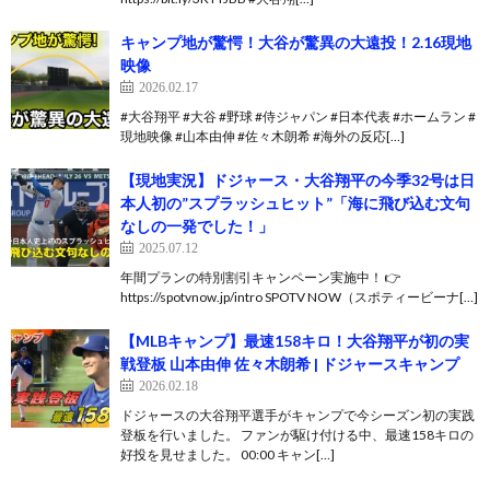
キャンプ地が驚愕！大谷が驚異の大遠投！2.16現地
映像
2026.02.17
#大谷翔平 #大谷 #野球 #侍ジャパン #日本代表 #ホームラン #
現地映像 #山本由伸 #佐々木朗希 #海外の反応[…]
【現地実況】ドジャース・大谷翔平の今季32号は日
本人初の”スプラッシュヒット”「海に飛び込む文句
なしの一発でした！」
2025.07.12
年間プランの特別割引キャンペーン実施中！ 👉
https://spotvnow.jp/intro SPOTV NOW（スポティービーナ[…]
【MLBキャンプ】最速158キロ！大谷翔平が初の実
戦登板 山本由伸 佐々木朗希 | ドジャースキャンプ
2026.02.18
ドジャースの大谷翔平選手がキャンプで今シーズン初の実践
登板を行いました。 ファンが駆け付ける中、最速158キロの
好投を見せました。 00:00 キャン[…]