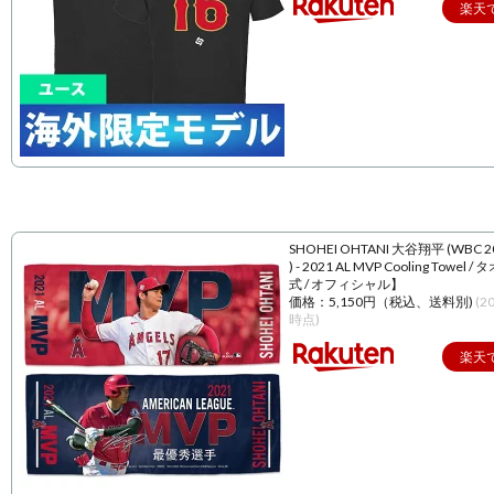
楽天
SHOHEI OHTANI 大谷翔平 (WBC 
) - 2021 AL MVP Cooling Towel 
式 / オフィシャル】
価格：5,150円（税込、送料別)
(2
時点)
楽天