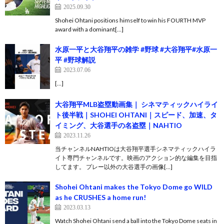
2025.09.30
Shohei Ohtani positions himself to win his FOURTH MVP
award with a dominant[…]
水原一平と大谷翔平の雑学 #野球 #大谷翔平#水原一
平 #野球解説
2023.07.06
[…]
大谷翔平MLB盗塁動画集｜ シネマティックハイライ
ト後半戦｜SHOHEI OHTANI｜スピード、加速、タ
イミング、大谷選手の名盗塁｜NAHTIO
2023.11.26
当チャンネルNAHTIOは大谷翔平選手シネマティックハイラ
イト専門チャンネルです。映画のアクション的な編集を目指
してます。 プレー以外の大谷選手の画像[…]
Shohei Ohtani makes the Tokyo Dome go WILD
as he CRUSHES a home run!
2023.03.13
Watch Shohei Ohtani send a ball into the Tokyo Dome seats in