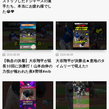
ストップしたドジャースの選
手たち、本当にお疲れ様でし
た😭💙
2026.08.09
2026.08.09
【執念の決着】大谷翔平が延
大谷翔平が決勝点🔥意地のタ
長10回に決勝打！山本由伸の
イムリーで吼えた‼️
力投が報われた夜#野球#mlb