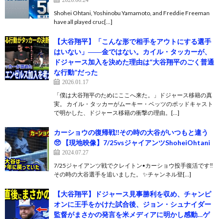
Shohei Ohtani, Yoshinobu Yamamoto, and Freddie Freeman
have all played cruc[…]
【大谷翔平】「こんな形で相手をアウトにする選手
はいない」――金ではない。カイル・タッカーが、
ドジャース加入を決めた理由は“大谷翔平のごく普通
な行動”だった
2026.01.17
「僕は大谷翔平のためにここへ来た。」ドジャース移籍の真
実。 カイル・タッカーがムーキー・ベッツのポッドキャスト
で明かした、ドジャース移籍の衝撃の理由。[…]
カーショウの復帰戦‼️その時の大谷がいつもと違う
🥺 【現地映像】7/25vsジャイアンツShoheiOhtani
2024.07.27
7/25ジャイアンツ戦でクレイトン•カーショウ投手復活です‼️
その時の大谷選手を追いました。 ✨チャンネル登[…]
【大谷翔平】ドジャース見事勝利を収め、チャンピ
オンに王手をかけた試合後、ジョン・シュナイダー
監督がまさかの発言を米メディアに明かし感動…ゲ