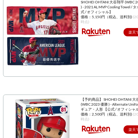
SHOHEI OHTANI 大谷翔平 (WBC 
) - 2021 AL MVP Cooling Towel 
式 / オフィシャル】
価格：5,150円（税込、送料別)
(2
時点)
楽天
【予約商品】 SHOHEI OHTANI 
(WBC 2023 優勝 ) - Alternate Unif
ギュア・人形 【公式 / オフィシャ
価格：2,500円（税込、送料別)
(2
時点)
楽天