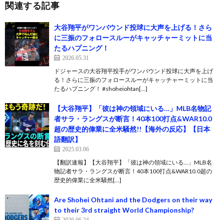
関連する記事
大谷翔平がワンバウンド投球に大声を上げる！さら
に三振のフォロースルーがキャッチャーミットに当
たるハプニング！
2026.05.31
ドジャースの大谷翔平投手がワンバウンド投球に大声を上げ
る！さらに三振のフォロースルーがキャッチャーミットに当
たるハプニング！ #shoheiohtan[…]
【大谷翔平】「彼は神の領域にいる…」MLB名物記
者サラ・ラングスが断言！40本100打点&WAR10.0
超の歴史的偉業に全米騒然!!【海外の反応】【日本
語翻訳】
2025.03.06
【翻訳速報】【大谷翔平】「彼は神の領域にいる…」MLB名
物記者サラ・ラングスが断言！40本100打点&WAR10.0超の
歴史的偉業に全米騒然[…]
Are Shohei Ohtani and the Dodgers on their way
to their 3rd straight World Championship?
2026.06.24