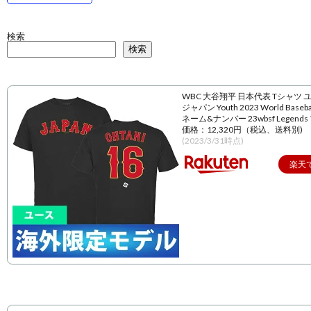
検索
検索
WBC 大谷翔平 日本代表 Tシャツ 
ジャパン Youth 2023 World Baseball
ネーム&ナンバー 23wbsf Legend
価格：12,320円（税込、送料別)
(2023/3/31時点)
楽天