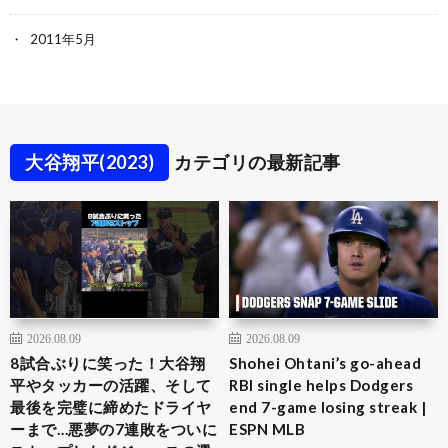
2011年5月
大谷翔平(2023)
カテゴリの最新記事
2026.08.09
2026.08.09
8試合ぶりに笑った！大谷翔
Shohei Ohtani’s go-ahead
平やタッカーの活躍、そして
RBI single helps Dodgers
最後を完璧に締めたドライヤ
end 7-game losing streak |
ーまで…悪夢の7連敗をついに
ESPN MLB