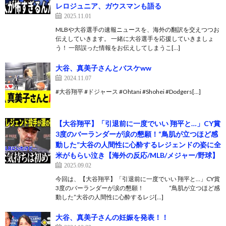
レロジュニア、ガウスマンも語る
2025.11.01
MLBや大谷選手の速報ニュースを、海外の翻訳を交えつつお
伝えしていきます。 一緒に大谷選手を応援していきましょ
う！ 一部誤った情報をお伝えしてしまうこ[…]
大谷、真美子さんとバスケww
2024.11.07
#大谷翔平 #ドジャース #Ohtani #Shohei #Dodgers[…]
【大谷翔平】「引退前に一度でいい 翔平と…」CY賞
3度のバーランダーが涙の懇願！“鳥肌が立つほど感
動した”大谷の人間性に心酔するレジェンドの姿に全
米がもらい泣き【海外の反応/MLB/メジャー/野球】
2025.09.02
今回は、【大谷翔平】「引退前に一度でいい 翔平と…」CY賞
3度のバーランダーが涙の懇願！ “鳥肌が立つほど感
動した”大谷の人間性に心酔するレジ[…]
大谷、真美子さんの妊娠を発表！！