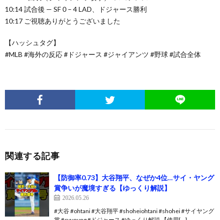
10:14 試合後 — SF 0 – 4 LAD、ドジャース勝利
10:17 ご視聴ありがとうございました
【ハッシュタグ】
#MLB #海外の反応 #ドジャース #ジャイアンツ #野球 #試合全体
関連する記事
【防御率0.73】大谷翔平、なぜか4位…サイ・ヤング
賞争いが魔境すぎる【ゆっくり解説】
2026.05.26
#大谷 #ohtani #大谷翔平 #shoheiohtani #shohei #サイヤング
賞 #cyyoung #ドジャース #ゆっくり解説 【使用[…]