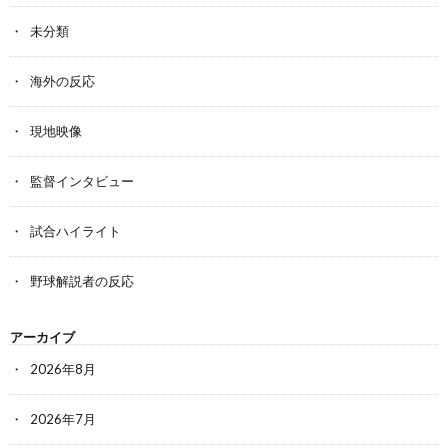
未分類
海外の反応
現地映像
監督インタビュー
試合ハイライト
野球解説者の反応
アーカイブ
2026年8月
2026年7月