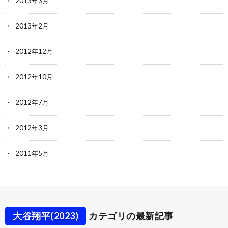
2013年3月
2013年2月
2012年12月
2012年10月
2012年7月
2012年3月
2011年5月
大谷翔平(2023)
カテゴリの最新記事