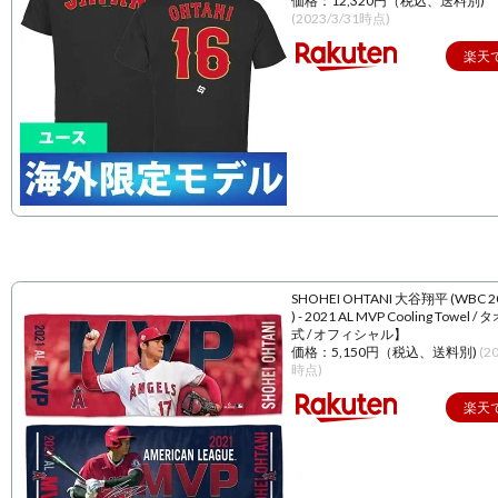
価格：12,320円（税込、送料別)
(2023/3/31時点)
楽天
SHOHEI OHTANI 大谷翔平 (WBC 
) - 2021 AL MVP Cooling Towel 
式 / オフィシャル】
価格：5,150円（税込、送料別)
(2
時点)
楽天