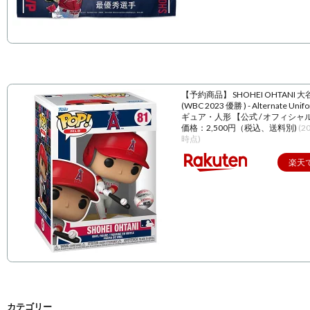
【予約商品】 SHOHEI OHTANI 
(WBC 2023 優勝 ) - Alternate Unif
ギュア・人形 【公式 / オフィシャ
価格：2,500円（税込、送料別)
(2
時点)
楽天
カテゴリー