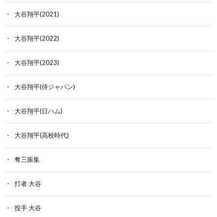
大谷翔平(2021)
大谷翔平(2022)
大谷翔平(2023)
大谷翔平(侍ジャパン)
大谷翔平(日ハム)
大谷翔平(高校時代)
奪三振集
打者 大谷
投手 大谷