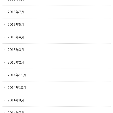
2015年7月
2015年5月
2015年4月
2015年3月
2015年2月
2014年11月
2014年10月
2014年8月
2014年7月