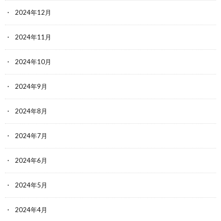
2024年12月
2024年11月
2024年10月
2024年9月
2024年8月
2024年7月
2024年6月
2024年5月
2024年4月