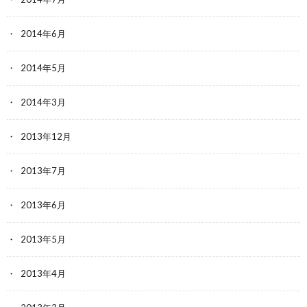
2014年6月
2014年5月
2014年3月
2013年12月
2013年7月
2013年6月
2013年5月
2013年4月