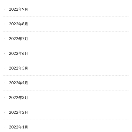
2022年9月
2022年8月
2022年7月
2022年6月
2022年5月
2022年4月
2022年3月
2022年2月
2022年1月