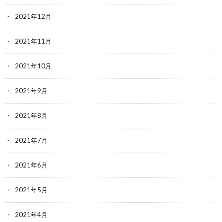
2021年12月
2021年11月
2021年10月
2021年9月
2021年8月
2021年7月
2021年6月
2021年5月
2021年4月