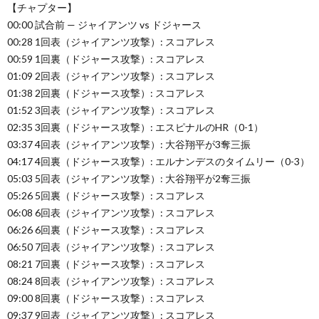
【チャプター】
00:00 試合前 — ジャイアンツ vs ドジャース
00:28 1回表（ジャイアンツ攻撃）: スコアレス
00:59 1回裏（ドジャース攻撃）: スコアレス
01:09 2回表（ジャイアンツ攻撃）: スコアレス
01:38 2回裏（ドジャース攻撃）: スコアレス
01:52 3回表（ジャイアンツ攻撃）: スコアレス
02:35 3回裏（ドジャース攻撃）: エスピナルのHR（0-1）
03:37 4回表（ジャイアンツ攻撃）: 大谷翔平が3奪三振
04:17 4回裏（ドジャース攻撃）: エルナンデスのタイムリー（0-3）
05:03 5回表（ジャイアンツ攻撃）: 大谷翔平が2奪三振
05:26 5回裏（ドジャース攻撃）: スコアレス
06:08 6回表（ジャイアンツ攻撃）: スコアレス
06:26 6回裏（ドジャース攻撃）: スコアレス
06:50 7回表（ジャイアンツ攻撃）: スコアレス
08:21 7回裏（ドジャース攻撃）: スコアレス
08:24 8回表（ジャイアンツ攻撃）: スコアレス
09:00 8回裏（ドジャース攻撃）: スコアレス
09:37 9回表（ジャイアンツ攻撃）: スコアレス