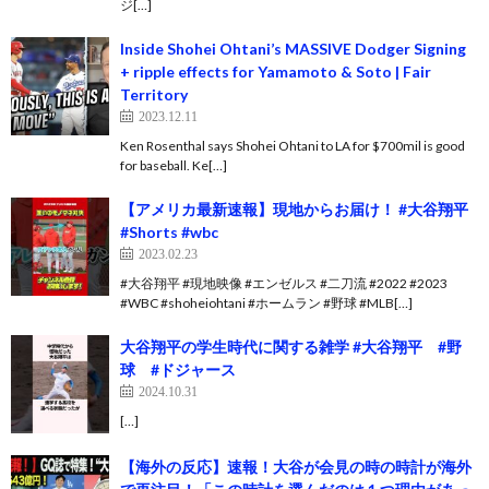
ジ[…]
Inside Shohei Ohtani’s MASSIVE Dodger Signing
+ ripple effects for Yamamoto & Soto | Fair
Territory
2023.12.11
Ken Rosenthal says Shohei Ohtani to LA for $700mil is good
for baseball. Ke[…]
【アメリカ最新速報】現地からお届け！ #大谷翔平
#Shorts #wbc
2023.02.23
#大谷翔平 #現地映像 #エンゼルス #二刀流 #2022 #2023
#WBC #shoheiohtani #ホームラン #野球 #MLB[…]
大谷翔平の学生時代に関する雑学 #大谷翔平 #野
球 #ドジャース
2024.10.31
[…]
【海外の反応】速報！大谷が会見の時の時計が海外