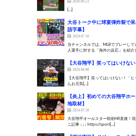
2026.06.23
[…]
大谷トーク中に球宴弾炸裂で呆
語字幕】
2024.07.18
当チャンネルでは、MLBでプレーして
人選手に対する「海外の反応」を紹介し
【大谷翔平】笑ってはいけない！「ヒッ
2024.08.08
【大谷翔平】笑ってはいけない！「ヒップロック」 #
んお元気[…]
【炎上】初めての大谷翔平ホー
地取材】
2024.07.18
大谷翔平オールスター戦初HR直後！現地
ニ記事 ↓↓↓ https://sport[…]