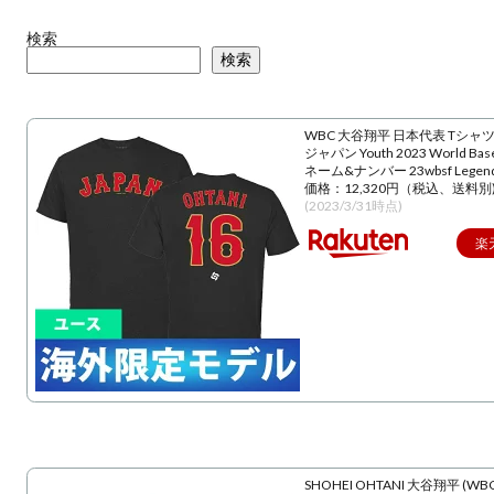
検索
検索
WBC 大谷翔平 日本代表 Tシャツ
ジャパン Youth 2023 World Baseba
ネーム&ナンバー 23wbsf Lege
価格：12,320円（税込、送料別
(2023/3/31時点)
楽
SHOHEI OHTANI 大谷翔平 (WBC