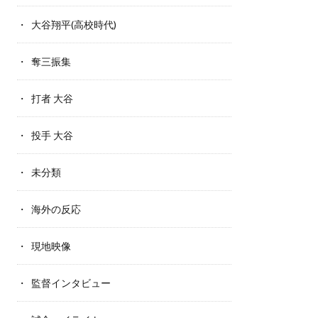
大谷翔平(高校時代)
奪三振集
打者 大谷
投手 大谷
未分類
海外の反応
現地映像
監督インタビュー