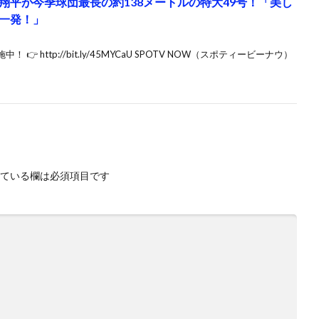
翔平が今季球団最長の約138メートルの特大49号！「美し
一発！」
 http://bit.ly/45MYCaU SPOTV NOW（スポティービーナウ）
ている欄は必須項目です