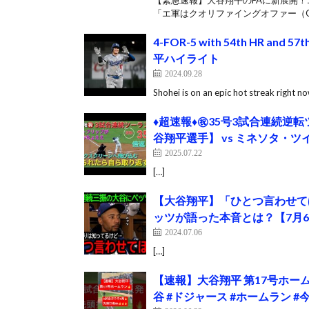
【緊急速報】大谷翔平のFAに新展開
「エ軍はクオリファイングオファー（Q
4-FOR-5 with 54th HR and 57
平ハイライト
2024.09.28
Shohei is on an epic hot streak right n
♦️超速報♦️㊗️35号3試合連
谷翔平選手】 vs ミネソタ・
2025.07.22
[…]
【大谷翔平】「ひとつ言わせて
ッツが語った本音とは？【7月
2024.07.06
[…]
【速報】大谷翔平 第17号ホーム
谷 #ドジャース #ホームラン #今日