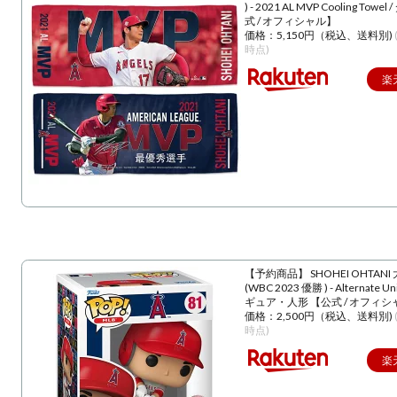
) - 2021 AL MVP Cooling Towe
式 / オフィシャル】
価格：5,150円（税込、送料別)
時点)
楽
【予約商品】 SHOHEI OHTANI
(WBC 2023 優勝 ) - Alternate U
ギュア・人形 【公式 / オフィシ
価格：2,500円（税込、送料別)
時点)
楽