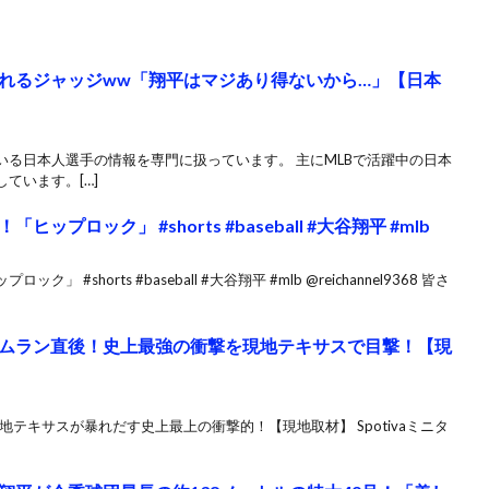
れるジャッジww「翔平はマジあり得ないから…」【日本
いる日本人選手の情報を専門に扱っています。 主にMLBで活躍中の日本
ています。[…]
プロック」 #shorts #baseball #大谷翔平 #mlb
shorts #baseball #大谷翔平 #mlb @reichannel9368 皆さ
ムラン直後！史上最強の衝撃を現地テキサスで目撃！【現
テキサスが暴れだす史上最上の衝撃的！【現地取材】 Spotivaミニタ