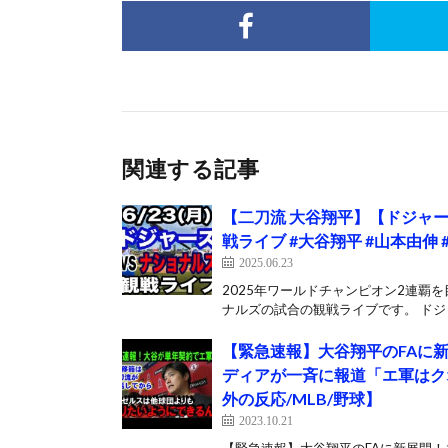
関連する記事
【二刀流 大谷翔平】【ドジャース戦
戦ライブ #大谷翔平 #山本由伸
2025.06.23
2025年ワールドチャンピオン2連覇を
ナルズの試合の観戦ライブです。 ドジャ
【緊急速報】大谷翔平のFAに
ディアが一斉に報道「エ軍はク
外の反応/MLB/野球】
2023.10.21