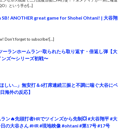
！エンゼルス残留で二刀流復活後にFA行使！？米メディアが一斉に報道
O）という手が[…]
th SB! ANOTHER great game for Shohei Ohtani! | 大谷翔
ow! Don’t forget to subscribe![…]
続逆転ツーランホームランｰ取られたら取り返す・倍返し弾【大
ツインズ〜シリーズ初戦〜
ほしい…」無安打＆6打席連続三振と不調に喘ぐ大谷にベ
6日海外の反応】
ラン🔥先頭打者HRでツインズから先制💥 #大谷翔平 #大
の大谷さん #HR #現地映像 #ohtani #第17号 #17号