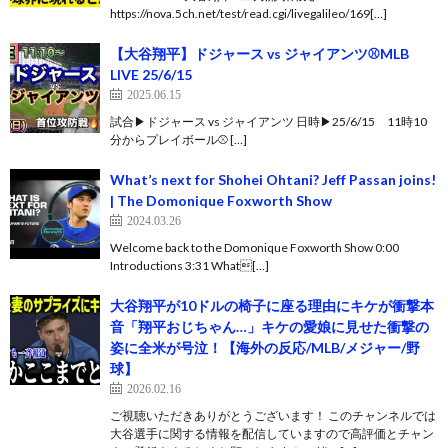
https://nova.5ch.net/test/read.cgi/livegalileo/169[…]
【大谷翔平】ドジャース vs ジャイアンツ⚾MLB
LIVE 25/6/15
2025.06.15
試合▶ドジャース vs ジャイアンツ 日時▶25/6/15 11時10
分からプレイボール⚾️ […]
What’s next for Shohei Ohtani? Jeff Passan joins!
| The Domonique Foxworth Show
2024.03.26
Welcome back to the Domonique Foxworth Show 0:00
Introductions 3:31 What[…]
大谷翔平が10ドルの椅子に座る理由にキケが衝撃本
音「翔平おじちゃん…」キケの愛娘に見せた衝撃の
姿に全米が号泣！【海外の反応/MLB/メジャー/野
球】
2026.02.16
ご視聴いただきありがとうございます！ このチャンネルでは
大谷選手に関する情報を配信していますので高評価とチャン