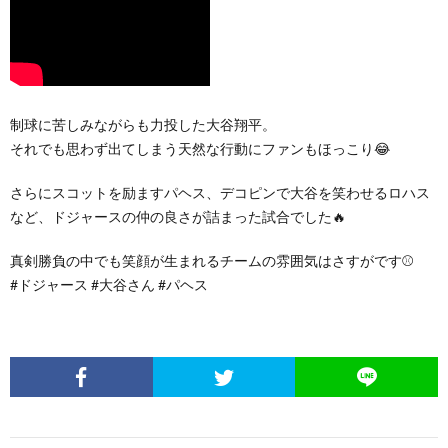
制球に苦しみながらも力投した大谷翔平。
それでも思わず出てしまう天然な行動にファンもほっこり😂
さらにスコットを励ますパヘス、デコピンで大谷を笑わせるロハス
など、ドジャースの仲の良さが詰まった試合でした🔥
真剣勝負の中でも笑顔が生まれるチームの雰囲気はさすがです⚾️
#ドジャース #大谷さん #パヘス