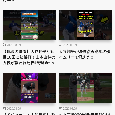
2026.08.09
2026.08.09
【執念の決着】大谷翔平が延
大谷翔平が決勝点🔥意地のタ
長10回に決勝打！山本由伸の
イムリーで吼えた‼️
力投が報われた夜#野球#mlb
2026.08.09
2026.08.09
【ドジャース・大谷翔平】 延
村上宗隆2試合連続HR💥26本