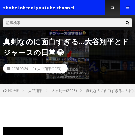
shohei ohtani youtube channel
真剣なのに面白すぎる…大谷翔平とド
ジャースの日常😂
2026.05.30
大谷翔平(2023)
大谷翔平
大谷翔平(2023)
真剣なのに面白すぎる…大谷翔
HOME