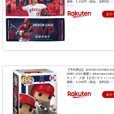
価格：5,150円（税込、送料別)
(2
時点)
楽天
【予約商品】 SHOHEI OHTANI 
(WBC 2023 優勝 ) - Alternate Unif
ギュア・人形 【公式 / オフィシャ
価格：2,500円（税込、送料別)
(2
時点)
楽天