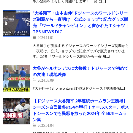
ネル登録をよろしくお願いします！ 一緒に[…]
“大谷翔平・山本由伸”ドジャースのワールドシリー
ズ制覇から一夜明け 公式ショップで記念グッズ販
売 「ワールドチャンピオン」と書かれたＴシャツ｜
TBS NEWS DIG
2024.11.01
大谷選手が所属するドジャースのワールドシリーズ制覇から
一夜明け、公式ショップでは記念グッズが販売されていま
す。 記者 「ワールドシリーズ制覇から一夜明[…]
大谷がヘルナンデスに大接近！ドジャースで初めて
の友達！現地映像
2024.03.09
#大谷翔平 #shoheiohtani #野球 #ドジャース #現地映像[…]
【ドジャース大谷翔平 2年連続ホームラン王獲得】
シーズン自己最多の54本塁打！オールスター、ポス
トシーズンでも異彩を放った2024年 全58ホームラ
ン集
2025.01.04