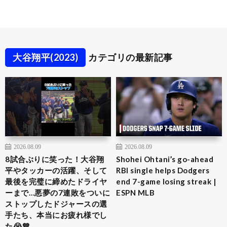
大谷翔平(2023)
カテゴリの最新記事
2026.08.09
2026.08.09
8試合ぶりに笑った！大谷翔
Shohei Ohtani’s go-ahead
平やタッカーの活躍、そして
RBI single helps Dodgers
最後を完璧に締めたドライヤ
end 7-game losing streak |
ーまで…悪夢の7連敗をついに
ESPN MLB
ストップしたドジャースの選
手たち、本当にお疲れ様でし
た😭💙