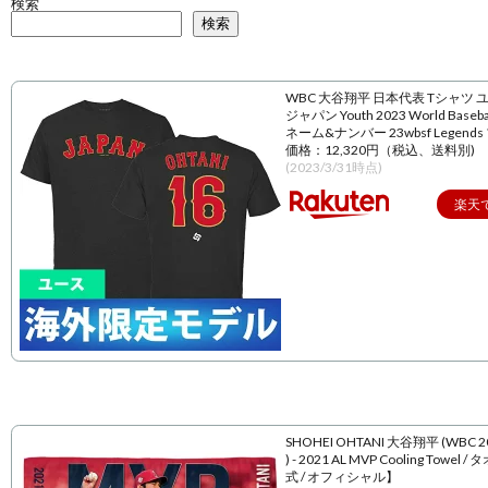
検索
検索
WBC 大谷翔平 日本代表 Tシャツ 
ジャパン Youth 2023 World Baseball
ネーム&ナンバー 23wbsf Legend
価格：12,320円（税込、送料別)
(2023/3/31時点)
楽天
SHOHEI OHTANI 大谷翔平 (WBC 
) - 2021 AL MVP Cooling Towel 
式 / オフィシャル】