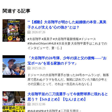
関連する記事
**【感動】大谷翔平が明かした結婚後の本音…真美
子さんが支える“心の強さ”とは？
2026.07.26
#大谷翔平 #真美子 #大谷翔平最新情報 #ドジャース
#ShoheiOhtani #MLB #大谷夫妻 大谷翔平選手はこれまでの
インタビューで、妻・[…]
「大谷翔平の26号弾、少年の涙と父の後悔――“お
宝ボール”を巡る家族のドラマ」
2025.06.23
ドジャースの大谷翔平選手が放った26号ホームランが、観客
席で思わぬドラマを生んだ。観戦に訪れていた7歳の少年と
その父親にとって、それは一生忘れられない[…]
大谷翔平並の二刀流選手って今後野球界に現れると
思う？【5chまとめ】【なんJまとめ】
2023.12.06
#MLB #NPB #大谷翔平 #二刀流 引用元：