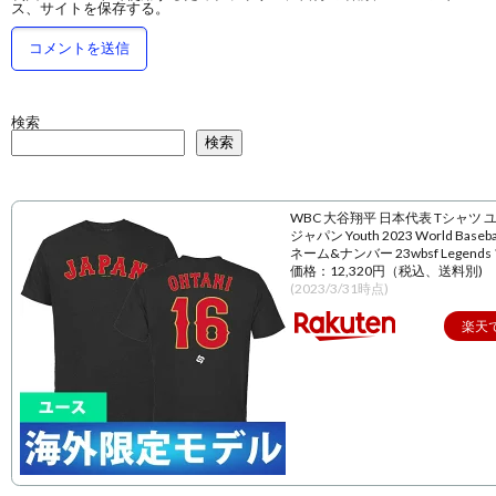
ス、サイトを保存する。
検索
検索
WBC 大谷翔平 日本代表 Tシャツ 
ジャパン Youth 2023 World Baseball
ネーム&ナンバー 23wbsf Legend
価格：12,320円（税込、送料別)
(2023/3/31時点)
楽天