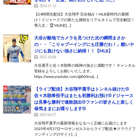
2024.11.12
【24時間生配信】大谷翔平 完全独占！MLB新時代の幕開
け！ドジャースでの新たな挑戦をリアルタイムで完全解説！
導入文： 🏆 MLB史[…]
大谷が敵地でカメラを見つけた次の瞬間まさか
の・・「こりゃブーイングにも圧勝だわ！」酷いヤ
ジにも負けない強さに納得！！【MLB】
2025.10.09
大谷選手と佐々木朗希の精神の強さに感動です！ チャンネル
登録をよろしくお願いいたします。
https://www.youtube.com/@800ma[…]
【ライブ配信】大谷翔平選手はトンネル抜けた⚾️
佐々木朗希投手はまたも初勝利お預け⚾️ドジャース
は見事な勝利で連敗脱出⚾️ファンの皆さんと楽しく
😆気ままにお喋りします⚾️
2025.04.27
大谷翔平選手の最新情報をなるべく正確にお届けします
2025年4月27日〜ロサンゼルスからライブ配信 🍀クラウドフ
ァンディングのサイト[…]