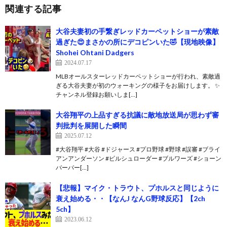
関連する記事
大谷夫妻初の手繋ぎレッドカーペットショーが素敵
過ぎた😍まさかの所にデコピンいた🤣【現地映像】
Shohei Ohtani Dadgers
2024.07.17
MLBオールスターレッドカーペットショーが行われ、素敵過
ぎる大谷夫妻が初のウォーキングの様子をお届けします。 ✨
チャンネル登録お願いしま[…]
大谷翔平の上品すぎる抗議に敵地放送局が思わず審
判批判を展開した瞬間
2025.07.12
#大谷翔平 #大谷 #ドジャース #プロ野球 #野球 #誤審 #ブライ
アンアンダーソン #ビルシュローダー #ブルワーズ #ショーン
バーバー[…]
【悲報】マイク・トラウト、プホルスと同じように
衰え始める・・【なんJ なんG野球反応】【2ch
5ch】
2023.06.12