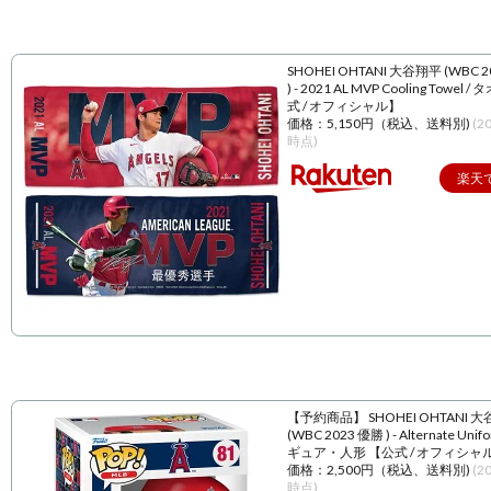
SHOHEI OHTANI 大谷翔平 (WBC 
) - 2021 AL MVP Cooling Towel 
式 / オフィシャル】
価格：5,150円（税込、送料別)
(2
時点)
楽天
【予約商品】 SHOHEI OHTANI 
(WBC 2023 優勝 ) - Alternate Unif
ギュア・人形 【公式 / オフィシャ
価格：2,500円（税込、送料別)
(2
時点)