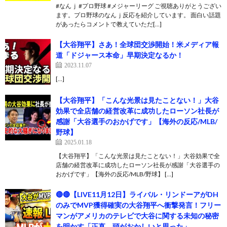
#なんｊ #プロ野球 #メジャーリーグ ご視聴ありがとうござい
ます。プロ野球のなんｊ反応を紹介しています。 面白い話題
があったらコメントで教えていただ[…]
【大谷翔平】さあ！全球団交渉開始！米メディア報
道「ドジャース本命」早期決定なるか！
2023.11.07
[…]
【大谷翔平】「こんな光景は見たことない！」大谷
効果で全店舗の経営改革に成功したローソン社長が
感謝「大谷選手のおかげです」【海外の反応/MLB/
野球】
2025.01.18
【大谷翔平】「こんな光景は見たことない！」大谷効果で全
店舗の経営改革に成功したローソン社長が感謝「大谷選手の
おかげです」【海外の反応/MLB/野球】 […]
🔴🔴【LIVE11月12日】ライバル・リンドーアがDH
のみでMVP獲得確実の大谷翔平へ衝撃発言！フリー
マンがアメリカのテレビで大谷に関する未知の秘密
を明かす「正直、頭がおかしいと思った」