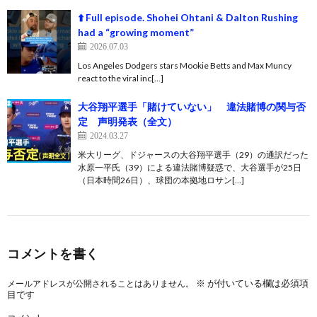
⬆️ Full episode. Shohei Ohtani & Dalton Rushing
had a “growing moment”
2026.07.03
Los Angeles Dodgers stars Mookie Betts and Max Muncy
react to the viral inc[…]
大谷翔平選手「賭けていない」 違法賭博の関与否
定 声明発表（全文）
2024.03.27
米大リーグ、ドジャースの大谷翔平選手（29）の通訳だった
水原一平氏（39）による違法賭博疑惑で、大谷選手が25日
（日本時間26日）、球団の本拠地ロサン[…]
コメントを書く
※
が付いている欄は必須項
メールアドレスが公開されることはありません。
目です