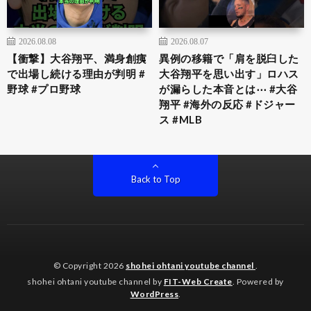
2026.08.08
2026.08.07
【衝撃】大谷翔平、満身創痍
異例の移籍で「肩を脱臼した
で出場し続ける理由が判明 #
大谷翔平を思い出す」ロハス
野球 #プロ野球
が漏らした本音とは⋯ #大谷
翔平 #海外の反応 #ドジャー
ス #MLB
Back to Top
© Copyright 2026
shohei ohtani youtube channel
.
shohei ohtani youtube channel by
FIT-Web Create
. Powered by
WordPress
.