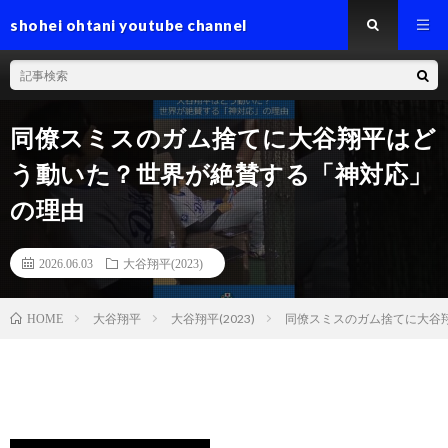
shohei ohtani youtube channel
同僚スミスのガム捨てに大谷翔平はど
う動いた？世界が絶賛する「神対応」
の理由
2026.06.03
大谷翔平(2023)
大谷翔平
大谷翔平(2023)
同僚スミスのガム捨てに大谷
HOME