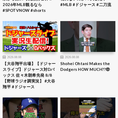
2026年MLB観るなら
#MLB #ドジャース #二刀流
#SPOTVNOW #shorts
2026.08.08
2026.08.08
【大谷翔平出場】【ドジャー
Shohei Ohtani Makes the
スライブ】ドジャース対Dバ
Dodgers HOW MUCH??🤑
ックス 佐々木朗希先発 8/8
【野球ラジオ調実況】 #大谷
翔平 #ドジャース