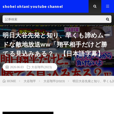
shohei ohtani youtube channel
明日大谷先発と知り、早くも諦めムー
ドな敵地放送ww「翔平相手だけど勝
てる見込みある？」【日本語字幕】
2026.06.03
大谷翔平(2023)
大谷翔平
大谷翔平(2023)
明日大谷先発と知り、早くも
HOME