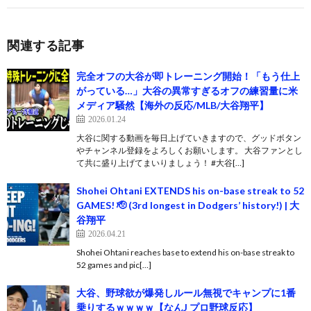
関連する記事
完全オフの大谷が即トレーニング開始！「もう仕上
がっている…」大谷の異常すぎるオフの練習量に米
メディア騒然【海外の反応/MLB/大谷翔平】
2026.01.24
大谷に関する動画を毎日上げていきますので、グッドボタン
やチャンネル登録をよろしくお願いします。 大谷ファンとし
て共に盛り上げてまいりましょう！ #大谷[…]
Shohei Ohtani EXTENDS his on-base streak to 52
GAMES! 🫡 (3rd longest in Dodgers’ history!) | 大
谷翔平
2026.04.21
Shohei Ohtani reaches base to extend his on-base streak to
52 games and pic[…]
大谷、野球欲が爆発しルール無視でキャンプに1番
乗りするｗｗｗｗ【なんJ プロ野球反応】