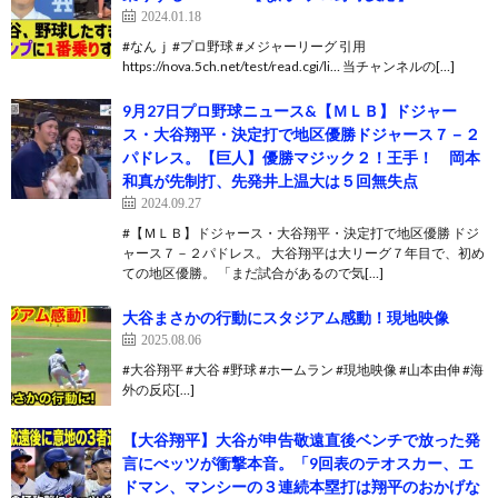
2024.01.18
#なんｊ #プロ野球 #メジャーリーグ 引用
https://nova.5ch.net/test/read.cgi/li… 当チャンネルの[…]
9月27日プロ野球ニュース&【ＭＬＢ】ドジャー
ス・大谷翔平・決定打で地区優勝ドジャース７－２
パドレス。【巨人】優勝マジック２！王手！ 岡本
和真が先制打、先発井上温大は５回無失点
2024.09.27
#【ＭＬＢ】ドジャース・大谷翔平・決定打で地区優勝 ドジ
ャース７－２パドレス。 大谷翔平は大リーグ７年目で、初め
ての地区優勝。 「まだ試合があるので気[…]
大谷まさかの行動にスタジアム感動！現地映像
2025.08.06
#大谷翔平 #大谷 #野球 #ホームラン #現地映像 #山本由伸 #海
外の反応[…]
【大谷翔平】大谷が申告敬遠直後ベンチで放った発
言にべッツが衝撃本音。「9回表のテオスカー、エ
ドマン、マンシーの３連続本塁打は翔平のおかげな