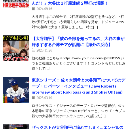
んだ！」大谷は２打席連続２塁打の活躍！
2024.09.16
大谷選手はこの試合で、2打席連続の2塁打を放つなど、4打
数2安打2打点という素晴らしい活躍を見せ、ドジャースの9
対2の勝利に大きく貢献しました。 特に[…]
【大谷翔平】「彼の全部を知ってるの」大谷の事が
好きすぎる台湾チアが話題に【海外の反応】
2023.11.26
他の動画はこちら⇒https://www.youtube.com/@mlb8159 い
つもご視聴ありがとうございます！！ コメントもどしどしお
待ちして[…]
東京シリーズ： 佐々木朗希と大谷翔平についてのデ
ーブ・ロバーツ・インタビュー (Dave Roberts
interview about Roki Sasaki and Shohei Ohtani)
2025.03.19
ロサンゼルス・ドジャースのデーブ・ロバーツ監督が、佐々
木朗希の東京シリーズでのMLBデビューと、シカゴ・カブス
戦での大谷翔平のホームランについて語った[…]
ザックネトが大谷翔平に憧れてしまう…エンゼルス