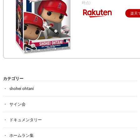
時点)
楽天
カテゴリー
shohei ohtani
サイン会
ドキュメンタリー
ホームラン集