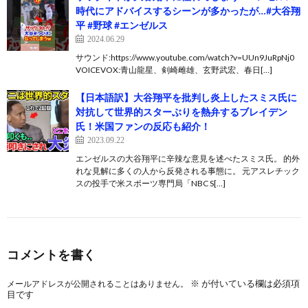
時代にアドバイスするシーンが多かったが…#大谷翔
平 #野球 #エンゼルス
2024.06.29
サウンド:https://www.youtube.com/watch?v=UUn9JuRpNj0
VOICEVOX:青山龍星、剣崎雌雄、玄野武宏、春日[…]
【日本語訳】大谷翔平を批判し炎上したスミス氏に
対抗して世界的スターぶりを熱弁するブレイデン
氏！米国ファンの反応も紹介！
2023.09.22
エンゼルスの大谷翔平に辛辣な意見を述べたスミス氏。 的外
れな見解に多くの人から反発される事態に。 元アスレチック
スの投手で米スポーツ専門局「NBC S[…]
コメントを書く
※
が付いている欄は必須項
メールアドレスが公開されることはありません。
目です