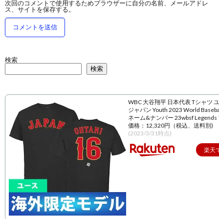
次回のコメントで使用するためブラウザーに自分の名前、メールアドレ
ス、サイトを保存する。
検索
検索
WBC 大谷翔平 日本代表 Tシャツ 
ジャパン Youth 2023 World Baseball
ネーム&ナンバー 23wbsf Legend
価格：12,320円（税込、送料別)
(2023/3/31時点)
楽天