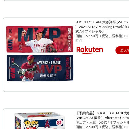
SHOHEI OHTANI 大谷翔平 (WBC 
) - 2021 AL MVP Cooling Towel 
式 / オフィシャル】
価格：5,150円（税込、送料別)
(2
時点)
楽天
【予約商品】 SHOHEI OHTANI 
(WBC 2023 優勝 ) - Alternate Unif
ギュア・人形 【公式 / オフィシャ
価格：2,500円（税込、送料別)
(2