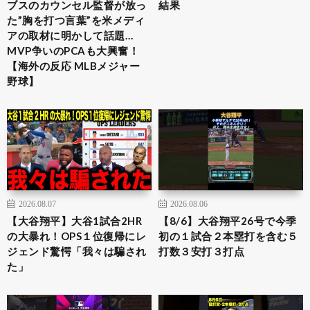
ブスのカウンセル監督が放っ
結果
た”胸を打つ言葉”を米メディ
アの取材に明かして話題…
MVP争いのPCAも大興奮！
【海外の反応 MLBメジャー
野球】
2026.08.07
2026.08.06
【大谷翔平】大谷1試合2HR
【8/6】大谷翔平26号で今季
の大暴れ！OPS１位復帰にレ
初の１試合２本塁打を含む５
ジェンド驚愕「我々は騙され
打数３安打３打点
た」