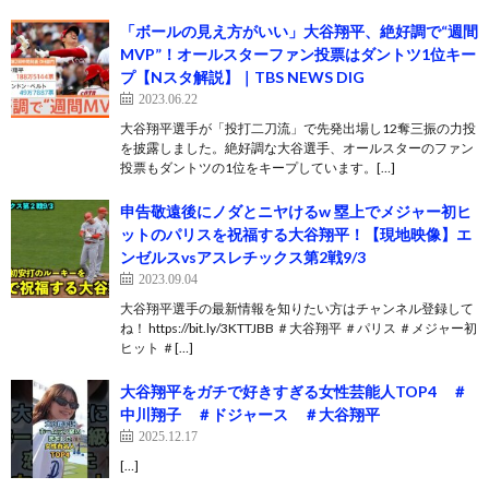
「ボールの見え方がいい」大谷翔平、絶好調で“週間
MVP”！オールスターファン投票はダントツ1位キー
プ【Nスタ解説】｜TBS NEWS DIG
2023.06.22
大谷翔平選手が「投打二刀流」で先発出場し12奪三振の力投
を披露しました。絶好調な大谷選手、オールスターのファン
投票もダントツの1位をキープしています。[…]
申告敬遠後にノダとニヤけるw 塁上でメジャー初ヒ
ットのパリスを祝福する大谷翔平！【現地映像】エ
ンゼルスvsアスレチックス第2戦9/3
2023.09.04
大谷翔平選手の最新情報を知りたい方はチャンネル登録して
ね！ https://bit.ly/3KTTJBB ＃大谷翔平 ＃パリス ＃メジャー初
ヒット ＃[…]
大谷翔平をガチで好きすぎる女性芸能人TOP4 ＃
中川翔子 ＃ドジャース ＃大谷翔平
2025.12.17
[…]