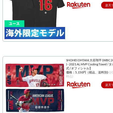
楽天
SHOHEI OHTANI 大谷翔平 (WBC 
) - 2021 AL MVP Cooling Towel 
式 / オフィシャル】
価格：5,150円（税込、送料別)
(2
時点)
楽天