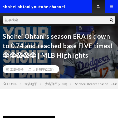
shohei ohtani youtube channel
Shohei Ohtani’s season ERA is down
to 0.74 and reached base FIVE times!
😱😱😱😱😱 | MLB Highlights
2026.06.04
大谷翔平(2023)
大谷翔平
大谷翔平(2023)
Shohei Ohtani’s season ERA is
HOME