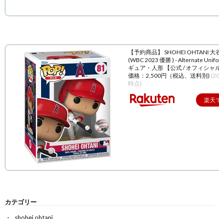
【予約商品】 SHOHEI OHTANI 
(WBC 2023 優勝 ) - Alternate Unif
ギュア・人形 【公式 / オフィシャ
価格：2,500円（税込、送料別)
(2
時点)
楽天
カテゴリー
shohei ohtani