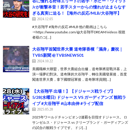
谷に憧れる野球エリートの若手・ボビー・ウィット
Jrが衝撃本音！若手スターからの憧れが止まらなす
ぎる真実に迫る！【海外の反応/MLB/大谷翔平】
2024.12.05
#大谷翔平 #海外の反応 #MLB 他の動画はこちら
⇒https://www.youtube.com/@大谷翔平DREAM/videos 視聴
者様のコ[…]
大谷翔平首闖世界大賽 道奇隊香檳「濕身」慶祝｜
TVBS新聞 @TVBSNEWS01
2024.10.22
美國職棒大聯盟，世界大賽組合出爐，道奇隊將迎戰洋基，上
演一場夢幻對決。道奇隊的大谷翔平，轉往美國發展後，首度
闖進世界大賽，拿下國聯冠軍後，道奇隊球員開[…]
【大谷翔平 出場！】【ドジャース戦ライブ】
5/28(水曜日) ドジャース VS ガーディアンズ 観戦ラ
イブ #大谷翔平 #山本由伸 #ライブ配信
2025.05.28
2025年ワールドチャンピオン2連覇を目指すドジャース。 ロ
サンゼルス・ドジャース vs クリーブランド・ガーディアンズ
の試合の観戦ライブです。 ドジ[…]