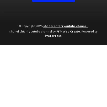
© Copyright 2026
shohei ohtani youtube channel
.
shohei ohtani youtube channel by
FIT-Web Create
. Powered by
WordPress
.