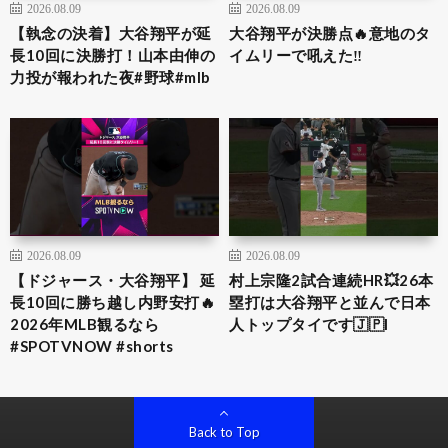
2026.08.09
2026.08.09
【執念の決着】大谷翔平が延
大谷翔平が決勝点🔥意地のタ
長10回に決勝打！山本由伸の
イムリーで吼えた‼️
力投が報われた夜#野球#mlb
2026.08.09
2026.08.09
【ドジャース・大谷翔平】 延
村上宗隆2試合連続HR💥26本
長10回に勝ち越し内野安打🔥
塁打は大谷翔平と並んで日本
2026年MLB観るなら
人トップタイです🇯🇵I
#SPOTVNOW #shorts
Back to Top