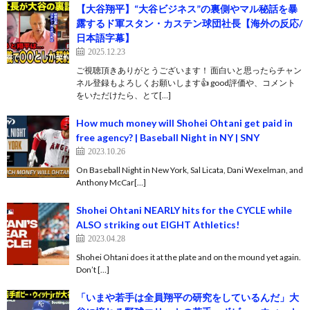
【大谷翔平】“大谷ビジネス”の裏側やマル秘話を暴
露するド軍スタン・カステン球団社長【海外の反応/
日本語字幕】
2025.12.23
ご視聴頂きありがとうございます！ 面白いと思ったらチャン
ネル登録もよろしくお願いします👍 good評価や、コメント
をいただけたら、とて[…]
How much money will Shohei Ohtani get paid in
free agency? | Baseball Night in NY | SNY
2023.10.26
On Baseball Night in New York, Sal Licata, Dani Wexelman, and
Anthony McCar[…]
Shohei Ohtani NEARLY hits for the CYCLE while
ALSO striking out EIGHT Athletics!
2023.04.28
Shohei Ohtani does it at the plate and on the mound yet again.
Don’t […]
「いまや若手は全員翔平の研究をしているんだ」大