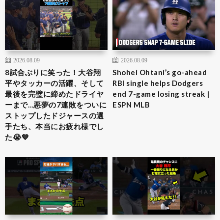
2026.08.09
2026.08.09
8試合ぶりに笑った！大谷翔
Shohei Ohtani’s go-ahead
平やタッカーの活躍、そして
RBI single helps Dodgers
最後を完璧に締めたドライヤ
end 7-game losing streak |
ーまで…悪夢の7連敗をついに
ESPN MLB
ストップしたドジャースの選
手たち、本当にお疲れ様でし
た😭💙