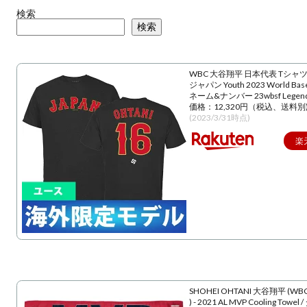
検索
検索
WBC 大谷翔平 日本代表 Tシャツ
ジャパン Youth 2023 World Baseba
ネーム&ナンバー 23wbsf Lege
価格：12,320円（税込、送料別
(2023/3/31時点)
楽
SHOHEI OHTANI 大谷翔平 (WBC
) - 2021 AL MVP Cooling Towe