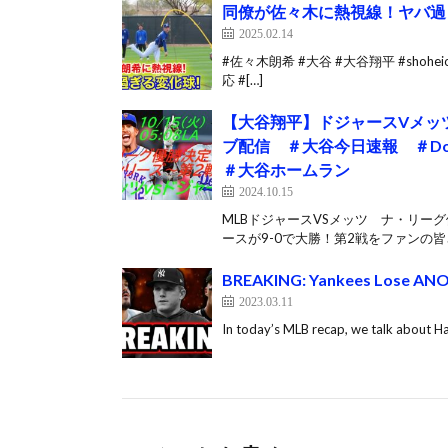
同僚が佐々木に熱視線！ヤバ過ぎ
2025.02.14
#佐々木朗希 #大谷 #大谷翔平 #shoheio
応 #[…]
【大谷翔平】ドジャースVメッ
ブ配信 ＃大谷今日速報 ＃Dod
＃大谷ホームラン
2024.10.15
MLBドジャースVSメッツ ナ・リー
ースが9-0で大勝！第2戦をファンの皆
BREAKING: Yankees Lose ANOT
2023.03.11
In today’s MLB recap, we talk about H