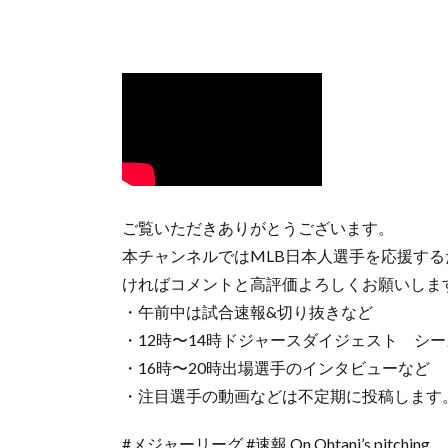
ご覧いただきありがとうございます。
本チャンネルではMLB日本人選手を応援す
ければコメントと高評価よろしくお願いしま
・午前中は試合速報&切り抜きなど
・12時〜14時ドジャースダイジェスト シ
・16時〜20時出場選手のインタビューなど
・注目選手の動画などは不定期に投稿します
#メジャーリーグ #速報 On Ohtani’s pitching