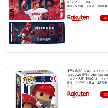
式 / オフィシャル】
価格：5,150円（税込、送料別)
時点)
楽
【予約商品】 SHOHEI OHTANI
(WBC 2023 優勝 ) - Alternate U
ギュア・人形 【公式 / オフィシ
価格：2,500円（税込、送料別)
時点)
楽