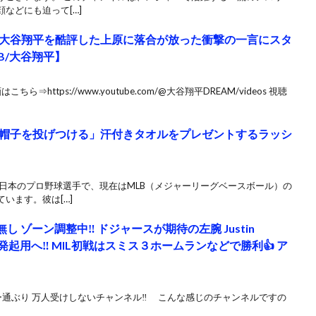
などにも迫って[…]
」大谷翔平を酷評した上原に落合が放った衝撃の一言にスタ
B/大谷翔平】
ら⇒https://www.youtube.com/@大谷翔平DREAM/videos 視聴
帽子を投げつける」汗付きタオルをプレゼントするラッシ
日本のプロ野球選手で、現在はMLB（メジャーリーグベースボール）の
います。彼は[…]
 ゾーン調整中‼️ ドジャースが期待の左腕 Justin
先発起用へ‼️ MIL初戦はスミス３ホームランなどで勝利👍 ア
通ぶり 万人受けしないチャンネル‼️ こんな感じのチャンネルですの