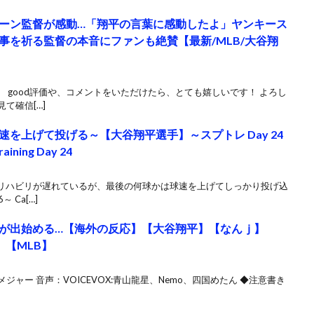
ーン監督が感動…「翔平の言葉に感動したよ」ヤンキース
事を祈る監督の本音にファンも絶賛【最新/MLB/大谷翔
 good評価や、コメントをいただけたら、とても嬉しいです！ よろし
て確信[…]
を上げて投げる～【大谷翔平選手】～スプトレ Day 24
raining Day 24
リハビリが遅れているが、最後の何球かは球速を上げてしっかり投げ込
 Ca[…]
が出始める…【海外の反応】【大谷翔平】【なんｊ】
】【MLB】
メジャー 音声：VOICEVOX:青山龍星、Nemo、四国めたん ◆注意書き