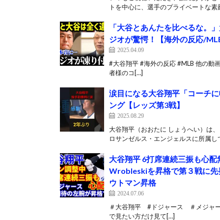
トを中心に、選手のプライベートな素顔
「大谷とあんたを比べるな。
ジオが驚愕！【海外の反応/ML
2025.04.09
#大谷翔平 #海外の反応 #MLB 他の動画はこち
者様のコ[…]
涙目になる大谷翔平「コーチに
ング【レッズ第3戦】
2025.08.29
大谷翔平（おおたに しょうへい）は、
ロサンゼルス・エンジェルスに所属して
大谷翔平 6打席連続三振も心配無し
Wrobleskiを昇格で第３戦に
ウトマン昇格
2024.07.06
＃大谷翔平 #ドジャース ＃メジャー
で見たい方だけ見て[…]