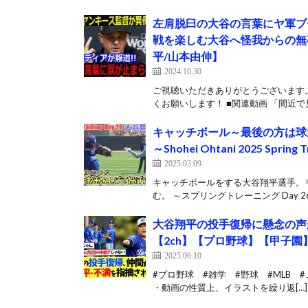
左肩脱臼の大谷の言葉にヤ軍ブ
戦を楽しむ大谷へ怪我からの無
平/山本由伸】
2024.10.30
ご視聴いただきありがとうございます。
くお願いします！ ■関連動画 「間近で見
キャッチボール～最後の方は球速
～Shohei Ohtani 2025 Spring T
2025.03.09
キャッチボールをする大谷翔平選手。
む。 ～スプリングトレーニング Day 26～
大谷翔平の投手復帰に懸念の声
【2ch】【プロ野球】【甲子園
2025.06.10
#プロ野球 #雑学 #野球 #MLB #
・動画の性質上、イラストを繰り返[…]