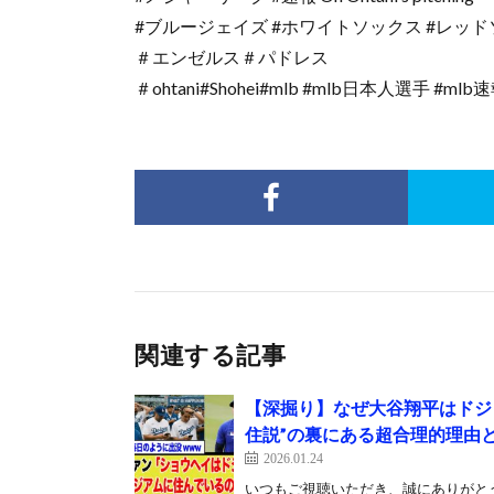
#ブルージェイズ #ホワイトソックス #レッ
＃エンゼルス＃パドレス
＃ohtani#Shohei#mlb #mlb日本人選手 #ml
関連する記事
【深掘り】なぜ大谷翔平はドジ
住説”の裏にある超合理的理由
2026.01.24
いつもご視聴いただき、誠にありがと