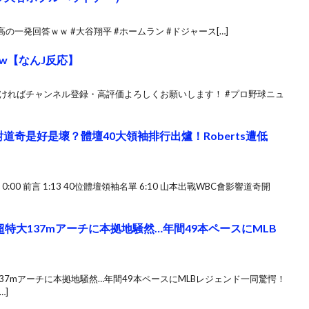
一発回答ｗｗ #大谷翔平 #ホームラン #ドジャース[…]
ww【なんJ反応】
ければチャンネル登録・高評価よろしくお願いします！ #プロ野球ニュ
道奇是好是壞？體壇40大領袖排行出爐！Roberts遭低
MOimS 0:00 前言 1:13 40位體壇領袖名單 6:10 山本出戰WBC會影響道奇開
特大137mアーチに本拠地騒然…年間49本ペースにMLB
37mアーチに本拠地騒然…年間49本ペースにMLBレジェンド一同驚愕！
…]