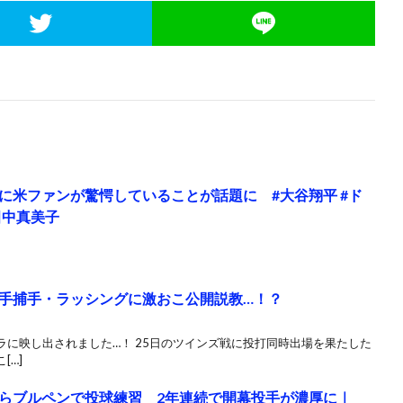
に米ファンが驚愕していることが話題に #大谷翔平 #ド
田中真美子
手捕手・ラッシングに激おこ公開説教…！？
に映し出されました…！ 25日のツインズ戦に投打同時出場を果たした
[…]
らブルペンで投球練習 2年連続で開幕投手が濃厚に｜