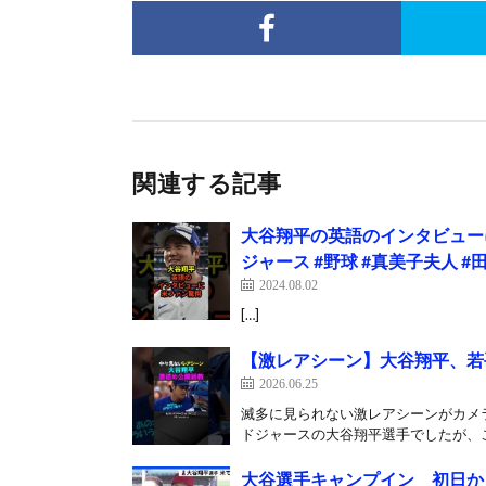
関連する記事
大谷翔平の英語のインタビュー
ジャース #野球 #真美子夫人 #
2024.08.02
[…]
【激レアシーン】大谷翔平、若
2026.06.25
滅多に見られない激レアシーンがカメラ
ドジャースの大谷翔平選手でしたが、こ
大谷選手キャンプイン 初日か