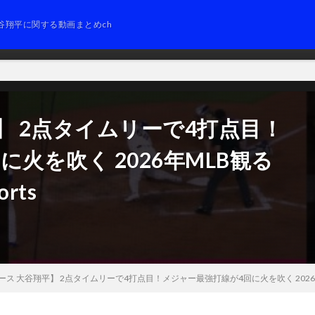
谷翔平に関する動画まとめch
】 2点タイムリーで4打点目！
火を吹く 2026年MLB観る
rts
ス 大谷翔平】 2点タイムリーで4打点目！メジャー最強打線が4回に火を吹く 2026年MLB