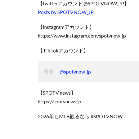
【twitterアカウント @SPOTVNOW_JP】
Posts by SPOTVNOW_JP
【Instagramアカウント】
https://www.instagram.com/spotvnow_jp
【TikTokアカウント】
@spotvnow_jp
【SPOTV news】
https://spotvnews.jp
2026年もMLB観るなら #SPOTVNOW