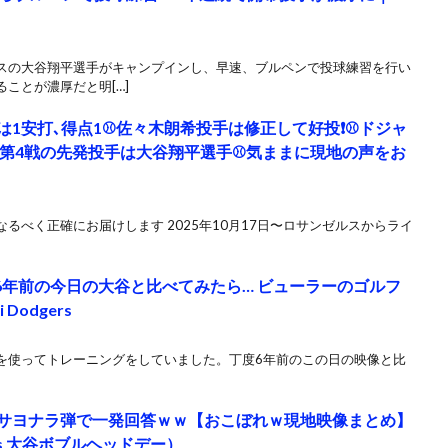
スの大谷翔平選手がキャンプインし、早速、ブルペンで投球練習を行い
ことが濃厚だと明[…]
1安打､得点1⚾️佐々木朗希投手は修正して好投❗⚾️ドジャ
️第4戦の先発投手は大谷翔平選手⚾️気ままに現地の声をお
るべく正確にお届けします 2025年10月17日〜ロサンゼルスからライ
6年前の今日の大谷と比べてみたら… ビューラーのゴルフ
Dodgers
を使ってトレーニングをしていました。丁度6年前のこの日の映像と比
サヨナラ弾で一発回答ｗｗ【おこぼれｗ現地映像まとめ】
Braves 大谷ボブルヘッドデー）