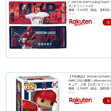
) - 2021 AL MVP Cooling Towe
式 / オフィシャル】
価格：5,150円（税込、送料別)
時点)
楽
【予約商品】 SHOHEI OHTANI
(WBC 2023 優勝 ) - Alternate U
ギュア・人形 【公式 / オフィシ
価格：2,500円（税込、送料別)
時点)
楽