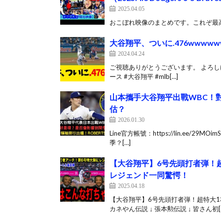
2025.04.05
おこぼれ映像のまとめです。これぞ最高の
大谷翔平、ついに.476wwww
2024.04.24
ご視聴ありがとうございます。 よろし
ース #大谷翔平 #mlb[…]
山本攜手大谷翔平出戰WBC！對
估？
2026.01.30
Line官方帳號：https://lin.ee/29
季？[…]
【大谷翔平】6号先頭打者弾！超
レジェンド一同驚愕！
2025.04.18
【大谷翔平】6号先頭打者弾！超特大1
カネやん伝説 ↓ 張本勲伝説 ↓ 皆さん初[