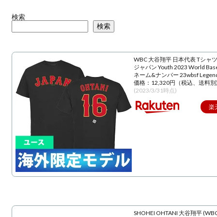
検索
検索
WBC 大谷翔平 日本代表 Tシャツ
ジャパン Youth 2023 World Baseba
ネーム&ナンバー 23wbsf Lege
価格：12,320円（税込、送料別
(2023/3/31時点)
楽
SHOHEI OHTANI 大谷翔平 (WBC