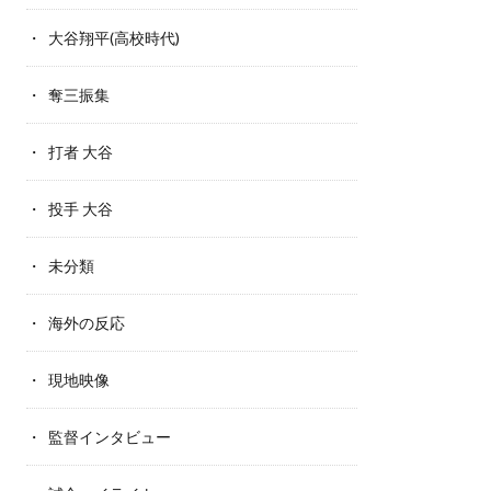
大谷翔平(高校時代)
奪三振集
打者 大谷
投手 大谷
未分類
海外の反応
現地映像
監督インタビュー