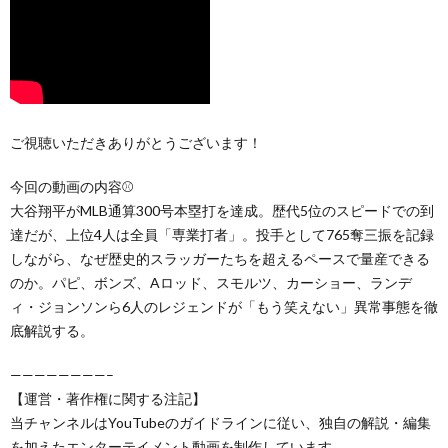
ご視聴いただきありがとうございます！
今回の動画の内容⚾️
大谷翔平がMLB通算300号本塁打を達成。歴代5位のスピードでの到
達だが、上位4人は全員「専業打者」。投手として765奪三振を記録
しながら、なぜ歴史的スラッガーたちを超えるペースで量産できる
のか。パピ、ボンズ、Aロッド、スモルツ、カーショー、ランデ
ィ・ジョンソンら6人のレジェンドが「もう笑えない」異常事態を徹
底解説する。
————————–
【運営・著作権に関する注記】
当チャンネルはYouTubeのガイドラインに従い、独自の解説・編集
を加えたエンターテイメント動画を制作しています。