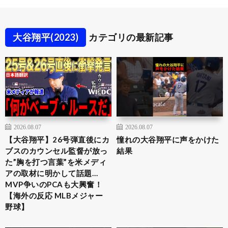
大谷翔平(2023)
カテゴリの最新記事
2026.08.07
2026.08.07
【大谷翔平】26号弾直後にカ
憧れの大谷翔平に声をかけた
ブスのカウンセル監督が放っ
結果
た”胸を打つ言葉”を米メディ
アの取材に明かして話題…
MVP争いのPCAも大興奮！
【海外の反応 MLBメジャー
野球】