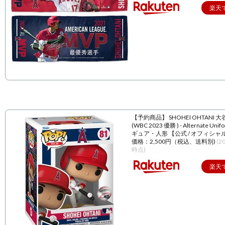
楽天
【予約商品】 SHOHEI OHTANI 
(WBC 2023 優勝 ) - Alternate Unif
ギュア・人形 【公式 / オフィシャ
価格：2,500円（税込、送料別)
(2
時点)
楽天