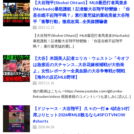
【大谷翔平(Shohei Ohtani)】MLB最恐打者馬查多
(Machado)暴怒護航！記者酸大谷翔平秒變臉：「你
是在瞧不起翔平嗎？」素行最兇猛的重砲竟被大谷翔
平「衝擊行動」徹底改寫…全美媒體嚇傻
2025.12.25
【大谷翔平(Shohei Ohtani)】MLB最恐打者馬查多(Machado)
暴怒護航！記者酸大谷翔平秒變臉：「你是在瞧不起翔平
嗎？」素行最兇猛的重[…]
【大谷】米国美人記者エリカ・ウェストン「今オフ
は急接近の大チャンス…大谷花嫁候補戦が大勃発
よ」女性レポーター全員血眼の大谷争奪戦が開戦
【海外の反応MLB野球】
2023.11.16
他の動画はこちら⇒https://www.youtube.com/@Eureka-
Retsuden/videos 視聴者様のコメントいつも楽しみに読ん[…]
【ドジャース・大谷翔平】 久々の一打🔥 4試合14打
席ぶりヒット2026年MLB観るなら#SPOTVNOW
#shorts
2026.04.26