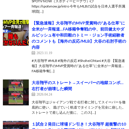
SPOTV NOW（スポティービーナウ）👉
https://spotvnow.jp/intro 今年もMLBの試合を日本人選手所属
球団[…]
【緊急速報】大谷翔平のMVP受賞時の“ある仕草”に
全米が一斉報道…FA移籍争奪戦の中、前田健太やダ
ルビッシュ有や和田毅のトミー・ジョン手術経験者
のコメントも【海外の反応/MLB】大谷の右肘手術の
内容
2023.11.19
#大谷翔平 #MLB #海外の反応 #ShoheiOhtani #大谷 【緊急速
報】大谷翔平のMVP受賞時の“ある仕草”に全米が一斉報道…
FA移籍争奪[…]
大谷翔平のストレート→スイーパーの地獄コンボ…
右打者が崩壊した瞬間
2026.04.24
大谷翔平はジャイアンツ戦で 右打者に対してスイーパーを徹
底的に使い、 逃げていく軌道でタイミングを完全に崩した。
ストレートで差し込んだ後に、 このス[…]
１試合２発目に球場ドン引き！大谷翔平 超衝撃の10