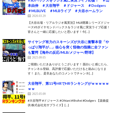
VSDバックスをラジオ風に実況ライブ応援！ ＃山
本由伸 ＃大谷翔平 ＃ドジャース ＃Dodgers
＃MLBLIVE ＃MLBライブ ＃大谷ホームラン
2026.03.29
【大谷出場・リアルラジオ風実況】MLB開幕シリーズドジャ
ースVSダイヤモンドバックスをラジオ風に実況ライブ応援！
皆さんと一緒に応援したいと思います！今[…]
サイヤング有力のスキーンズが大谷に衝撃本音「や
っぱり翔平が…」核心を突く怪物の指摘に全ファン
も驚愕【海外の反応/MLB/メジャー/野球】
2025.09.05
ご視聴いただきありがとうございます！ 面白いと感じたら、
チャンネル登録、高評価で応援いただけると励みになりま
す！ また、是非あなたのコメントでチャンネ[…]
大谷翔平、第11号HRでHRランキングがｗｗｗｗｗ
ｗｗ
2025.05.09
#大谷翔平 #ドジャース #Ohtani #Shohei #Dodgers 【楽曲提
供 株式会社光サプライズ】[…]