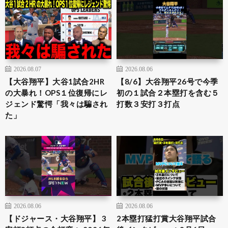
2026.08.07
2026.08.06
【大谷翔平】大谷1試合2HR
【8/6】大谷翔平26号で今季
の大暴れ！OPS１位復帰にレ
初の１試合２本塁打を含む５
ジェンド驚愕「我々は騙され
打数３安打３打点
た」
2026.08.06
2026.08.06
【ドジャース・大谷翔平】 3
2本塁打猛打賞大谷翔平試合