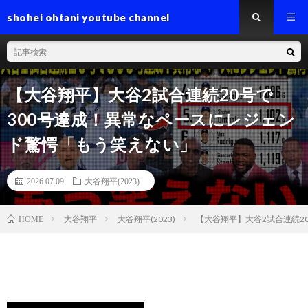
shohei ohtani youtube channel
【大谷翔平】大谷2試合連続20号で
300号達成！異常なペースにレジェン
ド驚愕「もう笑えない」
2026.07.09
大谷翔平(2023)
大谷翔平
大谷翔平(2023)
【大谷翔平】大谷2試合連続2
HOME