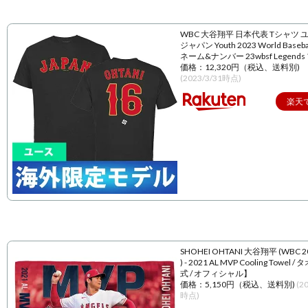
WBC 大谷翔平 日本代表 Tシャツ 
ジャパン Youth 2023 World Baseball
ネーム&ナンバー 23wbsf Legend
価格：12,320円（税込、送料別)
(2023/3/31時点)
楽天
SHOHEI OHTANI 大谷翔平 (WBC 
) - 2021 AL MVP Cooling Towel 
式 / オフィシャル】
価格：5,150円（税込、送料別)
(2
時点)