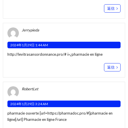
返信
Jerrypieda
2024年1月29日 1:44 AM
http://levitrasansordonnance.pro/#
ï»¿pharmacie en ligne
返信
RobertLet
2024年1月29日 3:24 AM
pharmacie ouverte [url=https://pharmadoc.pro/#]pharmacie en
ligne[/url] Pharmacie en ligne France