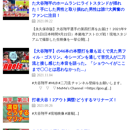
た大谷翔平のホームランにライトスタンドが揺れ
た！手にした男性と取り損ねた男性は誰!?大興奮の
ファンに注目！
2021.09.22
【永久保存版】大谷翔平選手の第四打席をお届け！ 2021年9
月21日(日本時間9月22日）本拠地アストロズ戦！現地スタジ
アムで撮影した生映像を一挙公開[…]
【大谷翔平】の46本の本塁打を最も近くで見た男フ
ィル・ゴスリン。今シーズンを通して苦労人が二刀
流と接し感じた本音を語った。「ショウヘイがここ
まで〇〇とは思わなかった…」
2021.11.04
#大谷翔平 #MLB #二刀流 チャンネル登録をお願いします。
▽ ▽ ▽ MeMe’s Channel ⇒https://goo.g[…]
打者大谷！2アウト満塁!どうするマリナーズ！
2021.09.26
#大谷翔平 #現地映像 #速報[…]