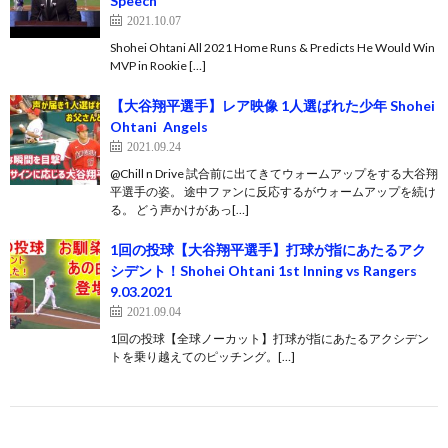
Speech
2021.10.07
Shohei Ohtani All 2021 Home Runs & Predicts He Would Win
MVP in Rookie […]
【大谷翔平選手】レア映像 1人選ばれた少年 Shohei
Ohtani Angels
2021.09.24
@Chill n Drive 試合前に出てきてウォームアップをする大谷翔
平選手の姿。 途中ファンに反応するがウォームアップを続け
る。 どう声かけがあっ[…]
1回の投球【大谷翔平選手】打球が指にあたるアク
シデント！Shohei Ohtani 1st Inning vs Rangers
9.03.2021
2021.09.04
1回の投球【全球ノーカット】打球が指にあたるアクシデン
トを乗り越えてのピッチング。[…]