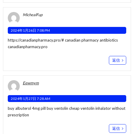
MichealFup
2024年1月26日 7:08 PM
https://canadianpharmacy.pro/#
canadian pharmacy antibiotics
canadianpharmacy.pro
返信
Eewmym
2024年1月27日 7:28 AM
buy albuterol 4mg pill
buy ventolin cheap
ventolin inhalator without
prescription
返信