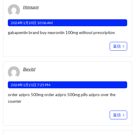
Hmnusm
2024年1月20日 10:06 AM
gabapentin brand
buy neurontin 100mg without prescription
返信
Bwvitd
2024年1月21日 7:25 PM
order azipro 500mg
order azipro 500mg pills
azipro over the
counter
返信