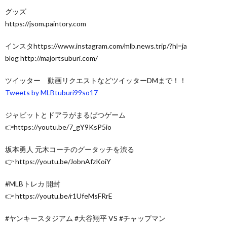
グッズ
https://jsom.paintory.com
インスタhttps://www.instagram.com/mlb.news.trip/?hl=ja
blog http://majortsuburi.com/
ツイッター 動画リクエストなどツイッターDMまで！！
Tweets by MLBtuburi99so17
ジャビットとドアラがまるばつゲーム
👉https://youtu.be/7_gY9KsP5io
坂本勇人 元木コーチのグータッチを渋る
👉 https://youtu.be/JobnAfzKoiY
#MLBトレカ 開封
👉 https://youtu.be/r1UfeMsFRrE
#ヤンキースタジアム #大谷翔平 VS #チャップマン