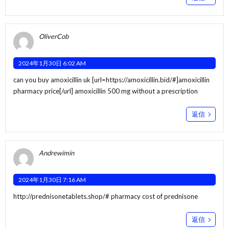
OliverCob
2024年1月30日 6:02 AM
can you buy amoxicillin uk [url=https://amoxicillin.bid/#]amoxicillin
pharmacy price[/url] amoxicillin 500 mg without a prescription
返信
Andrewimin
2024年1月30日 7:16 AM
http://prednisonetablets.shop/#
pharmacy cost of prednisone
返信