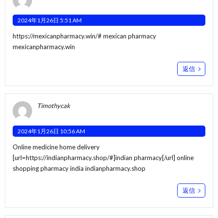
2024年1月26日 5:51 AM
https://mexicanpharmacy.win/#
mexican pharmacy
mexicanpharmacy.win
返信
Timothycak
2024年1月26日 10:56 AM
Online medicine home delivery
[url=https://indianpharmacy.shop/#]indian pharmacy[/url] online
shopping pharmacy india indianpharmacy.shop
返信