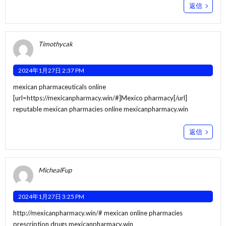
返信
Timothycak
2024年1月27日 2:37 PM
mexican pharmaceuticals online
[url=https://mexicanpharmacy.win/#]Mexico pharmacy[/url]
reputable mexican pharmacies online mexicanpharmacy.win
返信
MichealFup
2024年1月27日 3:25 PM
http://mexicanpharmacy.win/#
mexican online pharmacies
prescription drugs mexicanpharmacy.win