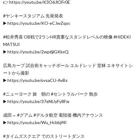
👉 https://youtu.be/K3O6JlOFr0E
#ヤンキースタジアム 先発発表
▶️ https://youtu.be/KO-eCJwZqoc
#松井秀喜 OB戦で2ランHR貴重なスタンドレベルの映像 #HIDEKI
MATSUI
▶️ https://youtu.be/2wp6jlGKkxQ
広島カープ 試合前キャッチボール エルドレッド 堂林 エキサイトシ
ートから撮影
▶️ https://youtu.be/ovsaCU-AvBs
#ニューヨーク 旅 朝の #セントラルパーク 散歩
▶️ https://youtu.be/37eNUyFy8Fw
成田→ #グアム #デルタ航空 着陸後 機内アナウンス
▶️ https://youtu.be/Wu_Hcbbjf4I
#タイムズスクエア でのストリートダンス