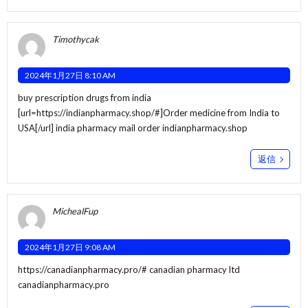
Timothycak
2024年1月27日 8:10 AM
buy prescription drugs from india
[url=https://indianpharmacy.shop/#]Order medicine from India to
USA[/url] india pharmacy mail order indianpharmacy.shop
返信
MichealFup
2024年1月27日 9:08 AM
https://canadianpharmacy.pro/#
canadian pharmacy ltd
canadianpharmacy.pro