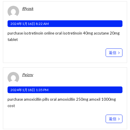
Rfyosk
2024年1月16日 8:22 AM
purchase isotretinoin online
oral isotretinoin 40mg
accutane 20mg
tablet
返信
Pgjznv
2024年1月18日 1:35 PM
purchase amoxicillin pills
oral amoxicillin 250mg
amoxil 1000mg
cost
返信