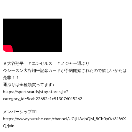
＃大谷翔平 ＃エンゼルス ＃メジャー通ぶり
今シーズン大谷翔平記念カードが予約開始されたので欲しいかたは
是非！！
通ぶりは全種類買ってます↓
https://sportscardsjstoy.stores.jp/?
category_id=5cab22682c1c513076045262
メンバーシップ🙇‍♂️
https://www.youtube.com/channel/UCijHAqhQM_8Cb0p0kt31WX
Q/join