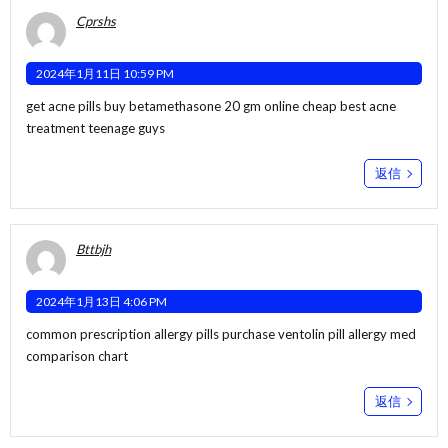
Cprshs
2024年1月11日 10:59 PM
get acne pills
buy betamethasone 20 gm online cheap
best acne
treatment teenage guys
返信
Bttbjh
2024年1月13日 4:06 PM
common prescription allergy pills
purchase ventolin pill
allergy med
comparison chart
返信