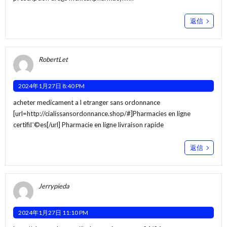
返信
RobertLet
2024年1月27日 8:40 PM
acheter medicament a l etranger sans ordonnance
[url=http://cialissansordonnance.shop/#]Pharmacies en ligne
certifiГ©es[/url] Pharmacie en ligne livraison rapide
返信
Jerrypieda
2024年1月27日 11:10 PM