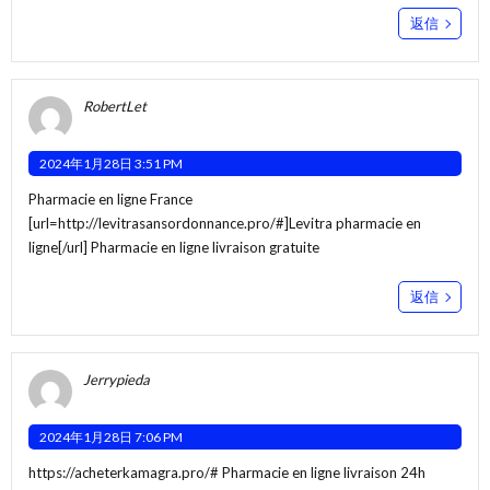
返信
RobertLet
2024年1月28日 3:51 PM
Pharmacie en ligne France
[url=http://levitrasansordonnance.pro/#]Levitra pharmacie en
ligne[/url] Pharmacie en ligne livraison gratuite
返信
Jerrypieda
2024年1月28日 7:06 PM
https://acheterkamagra.pro/#
Pharmacie en ligne livraison 24h