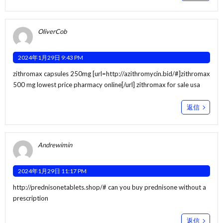
OliverCob
2024年1月29日 9:43 PM
zithromax capsules 250mg [url=http://azithromycin.bid/#]zithromax
500 mg lowest price pharmacy online[/url] zithromax for sale usa
返信
Andrewimin
2024年1月29日 11:17 PM
http://prednisonetablets.shop/#
can you buy prednisone without a
prescription
返信