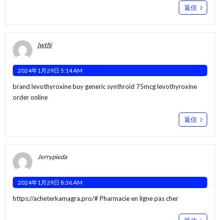
返信
Iwtfii
2024年1月29日 5:14 AM
brand levothyroxine
buy generic synthroid 75mcg
levothyroxine
order online
返信
Jerrypieda
2024年1月29日 8:36 AM
https://acheterkamagra.pro/#
Pharmacie en ligne pas cher