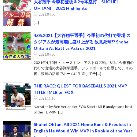
大谷翔平 今季初登板＆2号本塁打 SHOHEI
OHTANI 2021 Highlights
2021.04.06
[…]
4.05.2021【大谷翔平選手】今季初の代打で登場 ス
タジアムが最高潮に盛り上がる 故意死球!? Shohei
Ohtani At Batt vs Astros 2021
2021.04.06
2021年4月5日 ヒューストン・アストロズ戦。8回に今季初の
代打で出場の大谷翔平選手。デッドボールで出塁して、その
後、後続の活躍でホームに生還してチ[…]
THE RACE: QUEST FOR BASEBALL’S 2021 MVP
TITLE | MLB on FOX
2021.11.10
Narrated by Ben Verlander, FOX Sports MLB analyst and host
of the FLIPPIN’ […]
Shohei Ohtani All 2021 Home Runs & Predicts in
English He Would Win MVP in Rookie of the Year