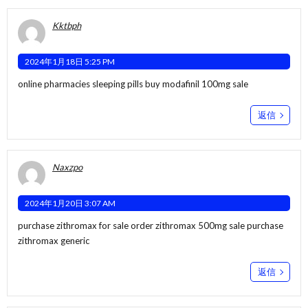
Kktbph
2024年1月18日 5:25 PM
online pharmacies sleeping pills
buy modafinil 100mg sale
返信
Naxzpo
2024年1月20日 3:07 AM
purchase zithromax for sale
order zithromax 500mg sale
purchase
zithromax generic
返信