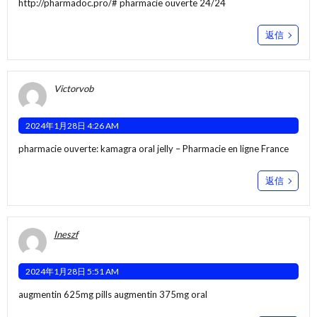
http://pharmadoc.pro/#
pharmacie ouverte 24/24
返信
Victorvob
2024年1月28日 4:26 AM
pharmacie ouverte:
kamagra oral jelly
– Pharmacie en ligne France
返信
Ineszf
2024年1月28日 5:51 AM
augmentin 625mg pills
augmentin 375mg oral