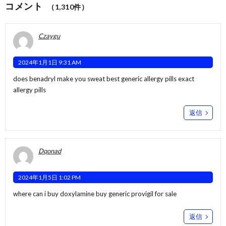
コメント
（1,310件）
Czaygu
2024年1月1日 9:31 AM
does benadryl make you sweat
best generic allergy pills
exact
allergy pills
返信
Dqonad
2024年1月5日 1:02 PM
where can i buy doxylamine
buy generic provigil for sale
返信