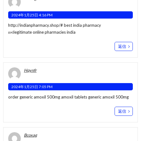
2024年1月25日 4:16 PM
http://indianpharmacy.shop/#
best india pharmacy
п»їlegitimate online pharmacies india
返信
Hqynfr
2024年1月25日 7:05 PM
order generic amoxil 500mg
amoxil tablets
generic amoxil 500mg
返信
Bcoxag