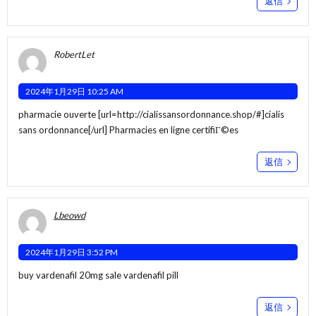
返信
RobertLet
2024年1月29日 10:25 AM
pharmacie ouverte [url=http://cialissansordonnance.shop/#]cialis
sans ordonnance[/url] Pharmacies en ligne certifiГ©es
返信
Lbeowd
2024年1月29日 3:52 PM
buy vardenafil 20mg sale
vardenafil pill
返信