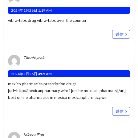
2024年1月26日 1:19 AM
vibra-tabs drug
vibra-tabs over the counter
返信
Timothycak
2024年1月26日 4:05 AM
mexico pharmacies prescription drugs
[url=http://mexicanpharmacy.win/#]online mexican pharmacy[/url]
best online pharmacies in mexico mexicanpharmacy.win
返信
MichealFup