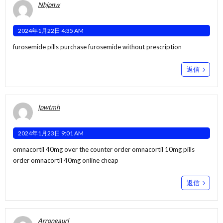
Nhjpnw
2024年1月22日 4:35 AM
furosemide pills
purchase furosemide without prescription
返信
Ipwtmh
2024年1月23日 9:01 AM
omnacortil 40mg over the counter
order omnacortil 10mg pills
order omnacortil 40mg online cheap
返信
Arrongaurl