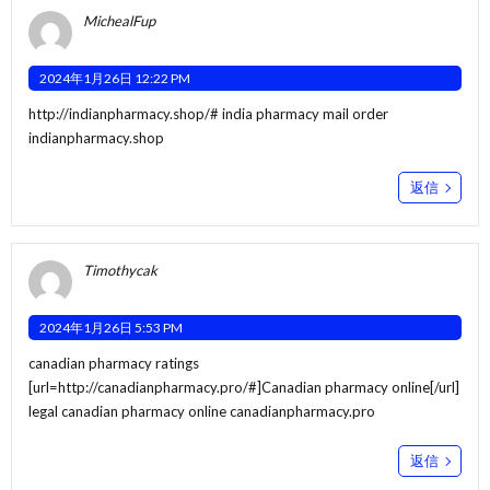
MichealFup
2024年1月26日 12:22 PM
http://indianpharmacy.shop/#
india pharmacy mail order
indianpharmacy.shop
返信
Timothycak
2024年1月26日 5:53 PM
canadian pharmacy ratings
[url=http://canadianpharmacy.pro/#]Canadian pharmacy online[/url]
legal canadian pharmacy online canadianpharmacy.pro
返信