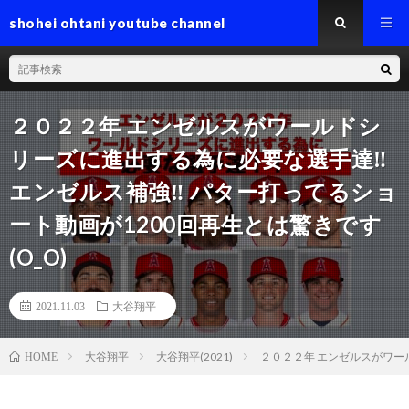
shohei ohtani youtube channel
２０２２年 エンゼルスがワールドシ
リーズに進出する為に必要な選手達‼️
エンゼルス補強‼️ パター打ってるショ
ート動画が1200回再生とは驚きです
(O_O)
2021.11.03
大谷翔平
大谷翔平
大谷翔平(2021)
２０２２年 エンゼルスがワール
HOME