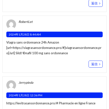
返信
RobertLet
2024年1月28日 8:44 AM
Viagra sans ordonnance 24h Amazon
[url=https://viagrasansordonnance.pro/#]viagrasansordonnance.pr
o[/url] SildГ©nafil 100 mg sans ordonnance
返信
Jerrypieda
2024年1月28日 12:36 PM
https://levitrasansordonnance.pro/#
Pharmacie en ligne France