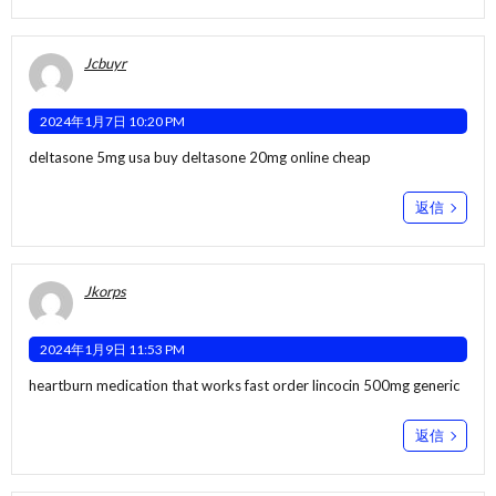
Jcbuyr
2024年1月7日 10:20 PM
deltasone 5mg usa
buy deltasone 20mg online cheap
返信
Jkorps
2024年1月9日 11:53 PM
heartburn medication that works fast
order lincocin 500mg generic
返信