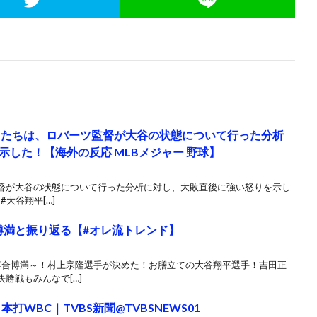
ドたちは、ロバーツ監督が大谷の状態について行った分析
した！【海外の反応 MLBメジャー 野球】
監督が大谷の状態について行った分析に対し、大敗直後に強い怒りを示し
#大谷翔平[…]
博満と振り返る【#オレ流トレンド】
た落合博満～！村上宗隆選手が決めた！お膳立ての大谷翔平選手！吉田正
勝戦もみんなで[…]
本打WBC｜TVBS新聞@TVBSNEWS01