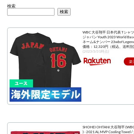
検索
検索
WBC 大谷翔平 日本代表 Tシャツ
ジャパン Youth 2023 World Baseba
ネーム&ナンバー 23wbsf Lege
価格：12,320円（税込、送料別
(2023/3/31時点)
楽
SHOHEI OHTANI 大谷翔平 (WBC
) - 2021 AL MVP Cooling Towe