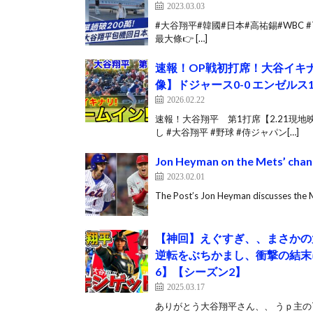
2023.03.03
#大谷翔平#韓國#日本#高祐錫#WBC #T
最大條👉 […]
速報！OP戦初打席！大谷イキナ
像】ドジャース0-0 エンゼルス
2026.02.22
速報！大谷翔平 第1打席【2.21現地映
し #大谷翔平 #野球 #侍ジャパン[…]
Jon Heyman on the Mets’ chanc
2023.02.01
The Post’s Jon Heyman discusses the M
【神回】えぐすぎ、、まさかの
逆転をぶちかまし、衝撃の結末
6】【シーズン2】
2025.03.17
ありがとう大谷翔平さん、、 うｐ主のTwitter：ht