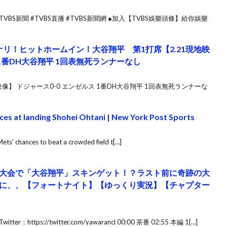
VBS新聞 #TVBS直播 #TVBS新聞網 ●加入【TVBS娛樂頭條】給你娛樂
リ！ヒットホームイン！大谷翔平 第1打席【2.21現地映
1番DH大谷翔平 1回表無死ランナーなし
像】 ドジャース0-0 エンゼルス 1番DH大谷翔平 1回表無死ランナーな
es at landing Shohei Ohtani | New York Post Sports
ets’ chances to beat a crowded field t[…]
大会で「大谷翔平」スキンゲット！？ラスト前に奇跡の大
に、、【フォートナイト】【ゆっくり実況】【チャプター
tps://twitter.com/yawarancl 00:00 茶番 02:55 本編 1[…]