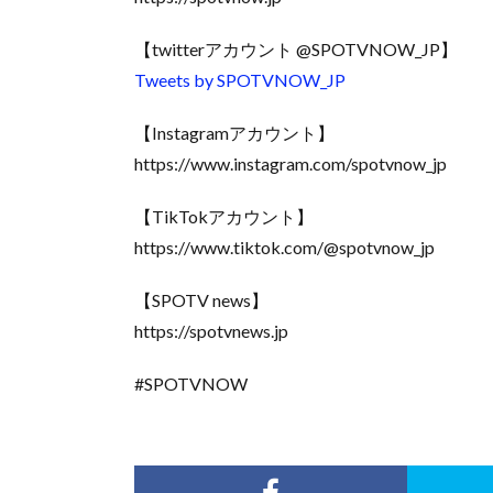
【twitterアカウント @SPOTVNOW_JP】
Tweets by SPOTVNOW_JP
【Instagramアカウント】
https://www.instagram.com/spotvnow_jp
【TikTokアカウント】
https://www.tiktok.com/@spotvnow_jp
【SPOTV news】
https://spotvnews.jp
#SPOTVNOW