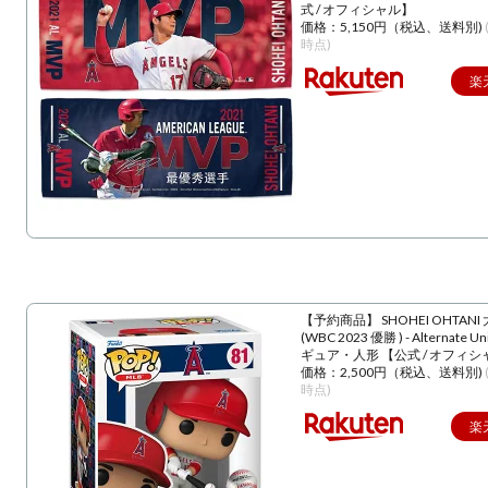
式 / オフィシャル】
価格：5,150円（税込、送料別)
時点)
楽
【予約商品】 SHOHEI OHTANI
(WBC 2023 優勝 ) - Alternate U
ギュア・人形 【公式 / オフィシ
価格：2,500円（税込、送料別)
時点)
楽