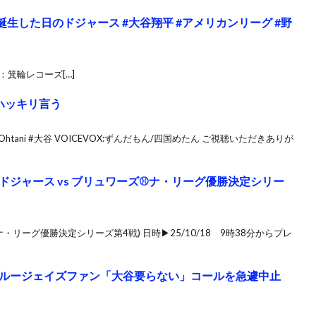
生した日のドジャース #大谷翔平 #アメリカンリーグ #野
供：箕輪レコーズ[…]
ハッキリ言う
eiOhtani #大谷 VOICEVOX:ずんだもん/四国めたん ご視聴いただきありが
ジャース vs ブリュワーズ⚾ナ・リーグ優勝決定シリー
ナ・リーグ優勝決定シリーズ第4戦) 日時▶25/10/18 9時38分からプレ
ルージェイズファン「大谷要らない」コールを急遽中止