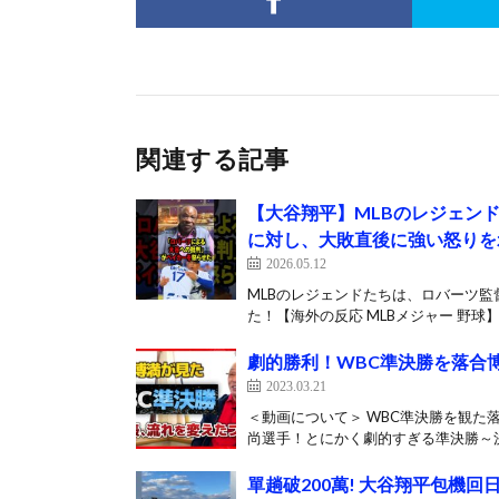
関連する記事
【大谷翔平】MLBのレジェン
に対し、大敗直後に強い怒りを示
2026.05.12
MLBのレジェンドたちは、ロバーツ
た！【海外の反応 MLBメジャー 野球】
劇的勝利！WBC準決勝を落合
2023.03.21
＜動画について＞ WBC準決勝を観
尚選手！とにかく劇的すぎる準決勝～決
單趟破200萬! 大谷翔平包機回日