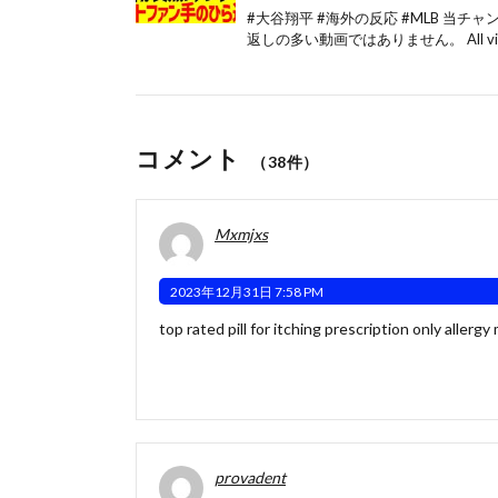
#大谷翔平 #海外の反応 #MLB 
返しの多い動画ではありません。 All vi[
コメント
（38件）
Mxmjxs
2023年12月31日 7:58 PM
top rated pill for itching
prescription only allergy
provadent