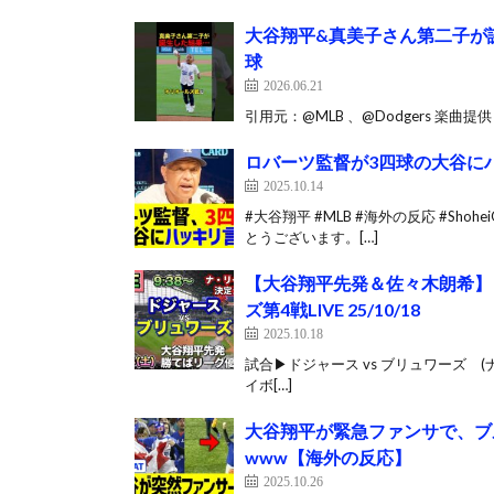
大谷翔平&真美子さん第二子が誕
球
2026.06.21
引用元：@MLB 、@Dodgers 楽曲提
ロバーツ監督が3四球の大谷に
2025.10.14
#大谷翔平 #MLB #海外の反応 #Shoh
とうございます。[…]
【大谷翔平先発＆佐々木朗希】ド
ズ第4戦LIVE 25/10/18
2025.10.18
試合▶ドジャース vs ブリュワーズ (
イボ[…]
大谷翔平が緊急ファンサで、ブ
www【海外の反応】
2025.10.26