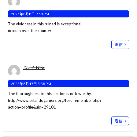
2025年8月8日 9:50 PM
The vividness in this ruined is exceptional.
nexium over the counter
返信
ConnieWew
2025年8月17日 5:38 PM
The thoroughness in this section is noteworthy.
http://www.orlandogamers.org/forum/member.php?
action=profile&uid=29101
返信