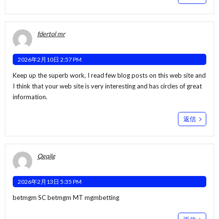
fdertol mr
2026年2月10日 2:57 PM
Keep up the superb work, I read few blog posts on this web site and
I think that your web site is very interesting and has circles of great
information.
返信
Qgqilg
2026年2月13日 5:35 PM
betmgm SC
betmgm MT
mgmbetting