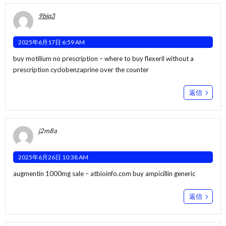
9biq3
2025年6月17日 6:59 AM
buy motilium no prescription –
where to buy flexeril without a
prescription
cyclobenzaprine over the counter
返信
j2m8a
2025年6月26日 10:38 AM
augmentin 1000mg sale –
atbioinfo.com
buy ampicillin generic
返信