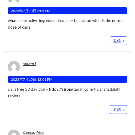
2025年7月13日 2:05 PM
what is the active ingredient in cialis –
fast ciltad
what is the normal
dose of cialis
返信
sm6m1
2025年7月15日 12:01 PM
cialis free 30 day trial –
https://strongtadafl.com/#
cialis tadalafil
tablets
返信
ConnieWew