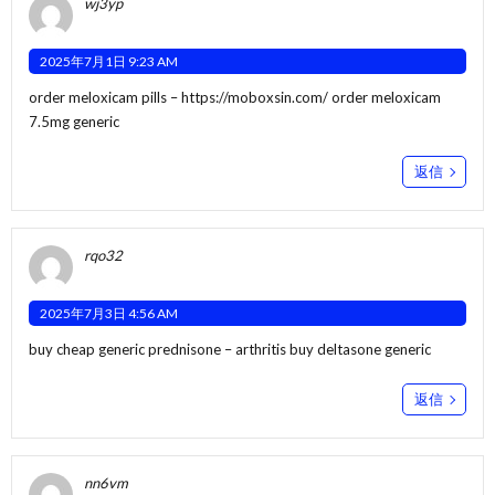
wj3yp
2025年7月1日 9:23 AM
order meloxicam pills –
https://moboxsin.com/
order meloxicam
7.5mg generic
返信
rqo32
2025年7月3日 4:56 AM
buy cheap generic prednisone –
arthritis
buy deltasone generic
返信
nn6vm