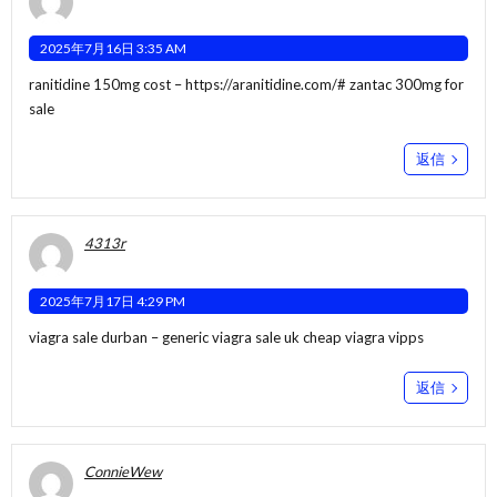
2025年7月16日 3:35 AM
ranitidine 150mg cost –
https://aranitidine.com/#
zantac 300mg for
sale
返信
4313r
2025年7月17日 4:29 PM
viagra sale durban –
generic viagra sale uk
cheap viagra vipps
返信
ConnieWew