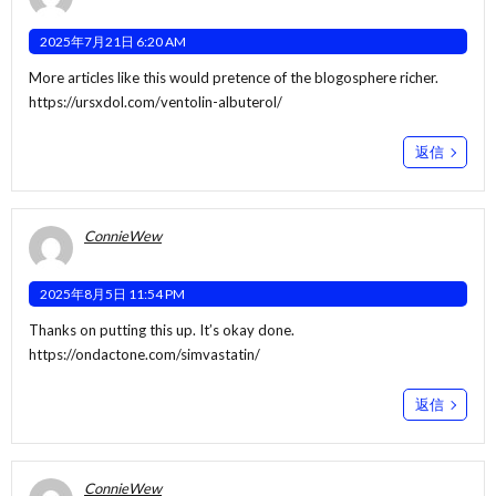
2025年7月21日 6:20 AM
More articles like this would pretence of the blogosphere richer.
https://ursxdol.com/ventolin-albuterol/
返信
ConnieWew
2025年8月5日 11:54 PM
Thanks on putting this up. It’s okay done.
https://ondactone.com/simvastatin/
返信
ConnieWew