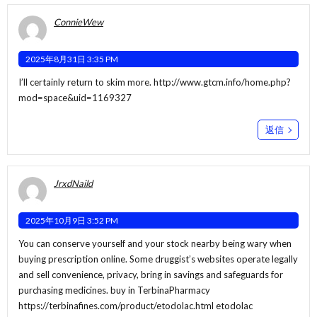
ConnieWew
2025年8月31日 3:35 PM
I’ll certainly return to skim more.
http://www.gtcm.info/home.php?
mod=space&uid=1169327
返信
JrxdNaild
2025年10月9日 3:52 PM
You can conserve yourself and your stock nearby being wary when
buying prescription online. Some druggist’s websites operate legally
and sell convenience, privacy, bring in savings and safeguards for
purchasing medicines. buy in TerbinaPharmacy
https://terbinafines.com/product/etodolac.html
etodolac