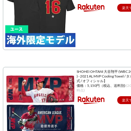
楽天
SHOHEI OHTANI 大谷翔平 (WBC 
) - 2021 AL MVP Cooling Towel 
式 / オフィシャル】
価格：5,150円（税込、送料別)
(2
時点)
楽天