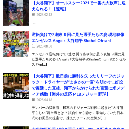
【大谷翔平】オールスター2021で一番の大歓声に迎
えられる！【速報】
2023.02.13
[…]
逆転負けで7連敗 ９回に見た選手たちの姿 現地映像
エンゼルス Angels 大谷翔平 Shohei Ohtani
2023.08.08
エンゼルス逆転負けで7連敗 労う姿や何か思う表情 ９回に見
た選手たちの姿 #Angels #大谷翔平 #ShoheiOhtani #エンゼル
ス #An[…]
【大谷翔平】数日前に勝利を失ったリリーフのジャ
ック・ドライヤーが“まさかの一言”を明かす…好投
で復活した直後、翔平からかけられた言葉に米メデ
ィア感動【海外の反応 MLBメジャー 野球】
2026.04.18
デンバーの猛吹雪、極寒のドジャース戦後に起きた“大谷翔
平らしい”舞台裏とは？ 試合中から静かに準備していた日本
式のお風呂の提案で、凍えたチームの空気が[…]