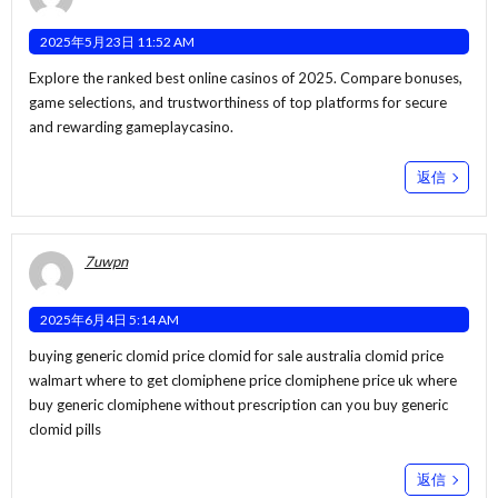
2025年5月23日 11:52 AM
Explore the ranked best online casinos of 2025. Compare bonuses,
game selections, and trustworthiness of top platforms for secure
and rewarding gameplay
casino
.
返信
7uwpn
2025年6月4日 5:14 AM
buying generic clomid price clomid for sale australia clomid price
walmart
where to get clomiphene price
clomiphene price uk where
buy generic clomiphene without prescription can you buy generic
clomid pills
返信