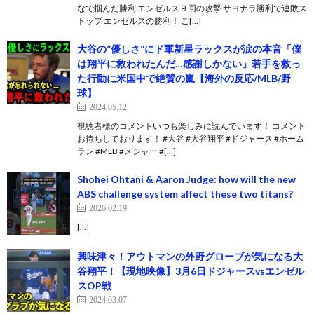
なで掴んだ勝利 エンゼルス９回の攻撃 サヨナラ勝利で連敗ス
トップ エンゼルスの勝利！ ご[…]
大谷の”優しさ”にド軍新星ラックスが涙の本音「僕
は翔平に救われたんだ…感謝しかない」若手を救っ
た行動に米国中で絶賛の嵐【海外の反応/MLB/野
球】
2024.05.12
視聴者様のコメントいつも楽しみに読んでいます！ コメント
お待ちしております！ #大谷 #大谷翔平 #ドジャース #ホーム
ラン #MLB #メジャー #[…]
Shohei Ohtani & Aaron Judge: how will the new
ABS challenge system affect these two titans?
2026.02.19
[…]
興味津々！アウトマンの外野グローブが気になる大
谷翔平！【現地映像】3月6日ドジャースvsエンゼル
スOP戦
2024.03.07