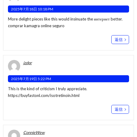
2025年7月18日 10:18 PM
More delight pieces like this would insinuate the интернет better.
comprar kamagra online seguro
返信
jzdpr
2025年7月19日 5:22 PM
This is the kind of criticism I truly appreciate.
https://buyfastonl.com/isotretinoin.html
返信
ConnieWew