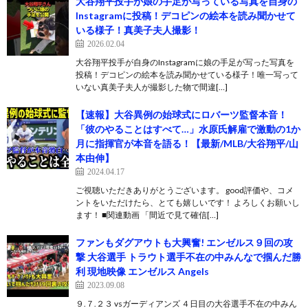
大谷翔平投手が娘の手足が写っている写真を自身の
Instagramに投稿！デコピンの絵本を読み聞かせて
いる様子！真美子夫人撮影！
2026.02.04
大谷翔平投手が自身のInstagramに娘の手足が写った写真を
投稿！デコピンの絵本を読み聞かせている様子！唯一写って
いない真美子夫人が撮影した物で間違[…]
【速報】大谷異例の始球式にロバーツ監督本音！
「彼のやることはすべて…」水原氏解雇で激動の1か
月に指揮官が本音を語る！【最新/MLB/大谷翔平/山
本由伸】
2024.04.17
ご視聴いただきありがとうございます。 good評価や、コメ
ントをいただけたら、とても嬉しいです！ よろしくお願いし
ます！ ■関連動画 「間近で見て確信[…]
ファンもダグアウトも大興奮! エンゼルス９回の攻
撃 大谷選手 トラウト選手不在の中みんなで掴んだ勝
利 現地映像 エンゼルス Angels
2023.09.08
９.７.２３ vsガーディアンズ ４日目の大谷選手不在の中みん