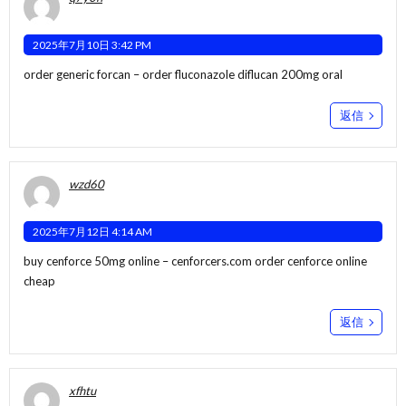
2025年7月10日 3:42 PM
order generic forcan –
order fluconazole
diflucan 200mg oral
返信
wzd60
2025年7月12日 4:14 AM
buy cenforce 50mg online –
cenforcers.com
order cenforce online
cheap
返信
xfhtu