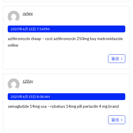
nshgx
2025年6月13日 7:54 PM
azithromycin cheap –
cost azithromycin 250mg
buy metronidazole
online
返信
t20ay
2025年6月15日 8:08 AM
semaglutide 14mg usa –
rybelsus 14mg pill
periactin 4 mg brand
返信