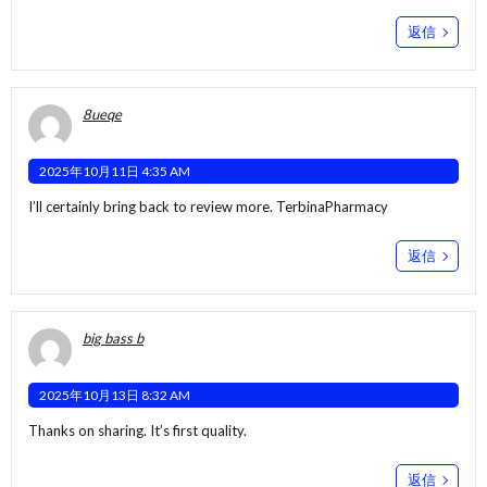
返信
8ueqe
2025年10月11日 4:35 AM
I’ll certainly bring back to review more.
TerbinaPharmacy
返信
big bass b
2025年10月13日 8:32 AM
Thanks on sharing. It’s first quality.
返信