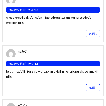
2025年7月4日 8:33 AM
cheap erectile dysfunction –
fastedtotake.com
non prescription
erection pills
返信
xs6v2
2025年7月5日 4:59 PM
buy amoxicillin for sale –
cheap amoxicillin generic
purchase amoxil
pills
返信
q7y0n