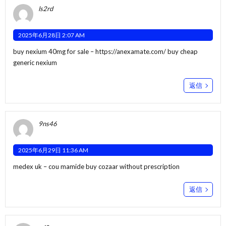
ls2rd
2025年6月28日 2:07 AM
buy nexium 40mg for sale –
https://anexamate.com/
buy cheap
generic nexium
返信
9ns46
2025年6月29日 11:36 AM
medex uk –
cou mamide
buy cozaar without prescription
返信