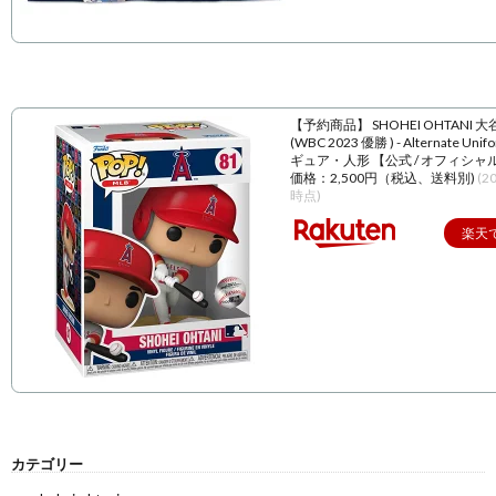
【予約商品】 SHOHEI OHTANI 
(WBC 2023 優勝 ) - Alternate Unif
ギュア・人形 【公式 / オフィシャ
価格：2,500円（税込、送料別)
(2
時点)
楽天
カテゴリー