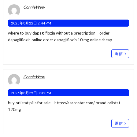
ConnieWew
2025年8月22日 2:44 PM
where to buy dapagliflozin without a prescription –
order
dapagliflozin online
order dapagliflozin 10 mg online cheap
返信
ConnieWew
2025年8月25日 3:09 PM
buy orlistat pills for sale –
https://asacostat.com/
brand orlistat
120mg
返信