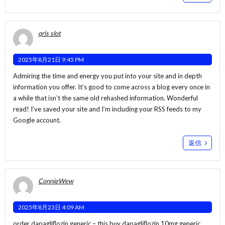
qris slot
2025年8月21日 9:45 PM
Admiring the time and energy you put into your site and in depth
information you offer. It’s good to come across a blog every once in
a while that isn’t the same old rehashed information. Wonderful
read! I’ve saved your site and I’m including your RSS feeds to my
Google account.
返信
ConnieWew
2025年8月23日 4:09 AM
order dapagliflozin generic –
this
buy dapagliflozin 10mg generic