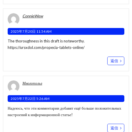
ConnieWew
2025年7月20日 11:54 AM
The thoroughness in this draft is noteworthy.
https://ursxdol.com/propecia-tablets-online/
返信
Многопольз
2025年7月22日 5:26 AM
Надеюсь, что эти комментарии добавят ещё больше положительных
настроений к информационной статье!
返信