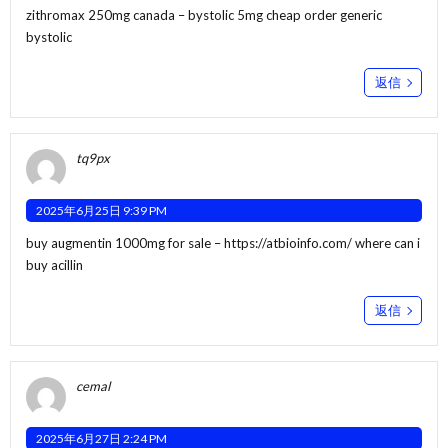
zithromax 250mg canada –
bystolic 5mg cheap
order generic
bystolic
返信
tq9px
2025年6月25日 9:39 PM
buy augmentin 1000mg for sale –
https://atbioinfo.com/
where can i
buy acillin
返信
cemal
2025年6月27日 2:24 PM