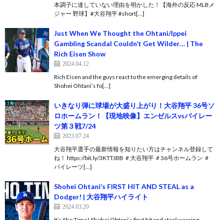
本調子に達していない理由を明かした！【海外の反応 MLBメ
ジャー 野球】#大谷翔平 #short[…]
Just When We Thought the Ohtani/Ippei
Gambling Scandal Couldn’t Get Wilder… | The
Rich Eisen Show
2024.04.12
Rich Eisen and the guys react to the emerging details of
Shohei Ohtani’s fo[…]
いきなり弾に球場が大盛り上がり！大谷翔平 36号ソ
ロホームラン！【現地映像】エンゼルスvsパイレー
ツ第３戦7/24
2023.07.24
大谷翔平選手の最新情報を知りたい方はチャンネル登録して
ね！ https://bit.ly/3KTTJBB ＃大谷翔平 ＃36号ホームラン ＃
パイレーツ[…]
Shohei Ohtani’s FIRST HIT AND STEAL as a
Dodger! | 大谷翔平ハイライト
2024.03.20
It’s Sho Time! Shohei Ohtani’s first hit and steal wearing