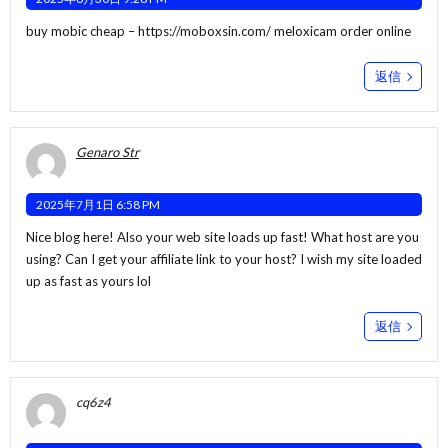
buy mobic cheap –
https://moboxsin.com/
meloxicam order online
返信
Genaro Str
2025年7月1日 6:58 PM
Nice blog here! Also your web site loads up fast! What host are you
using? Can I get your affiliate link to your host? I wish my site loaded
up as fast as yours lol
返信
cq6z4