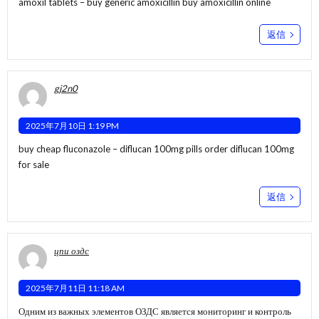
amoxil tablets –
buy generic amoxicillin
buy amoxicillin online
返信
gj2n0
2025年7月10日 1:19 PM
buy cheap fluconazole –
diflucan 100mg pills
order diflucan 100mg
for sale
返信
цпи оздс
2025年7月11日 11:18 AM
Одним из важных элементов ОЗДС является мониторинг и контроль