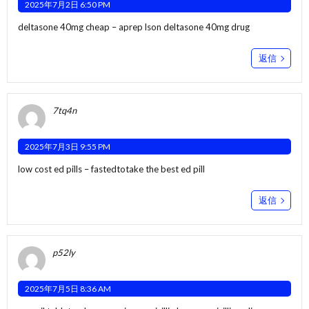
2025年7月2日 6:50 PM
deltasone 40mg cheap –
aprep lson
deltasone 40mg drug
返信
7tq4n
2025年7月3日 9:55 PM
low cost ed pills –
fastedtotake
the best ed pill
返信
p52ly
2025年7月5日 8:36 AM