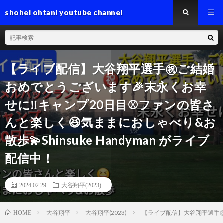
shohei ohtani youtube channel
【ライブ配信】大谷翔平選手㊗️ご結婚
おめでとうございます🎉末永くお幸
せに‼️キャンプ20日目⚾️ファンの皆さ
んと楽しく😆気ままにおしゃべり&お
散歩💫Shinsuke Handyman がライブ
配信中！
2024.02.29
大谷翔平(2023)
大谷翔平
大谷翔平(2023)
【ライブ配信】大谷翔平選手㊗️ご
HOME