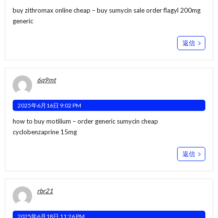
buy zithromax online cheap –
buy sumycin sale
order flagyl 200mg
generic
返信
6q9mt
2025年6月16日 9:02 PM
how to buy motilium –
order generic sumycin
cheap
cyclobenzaprine 15mg
返信
rbr21
2025年6月18日 11:26 PM