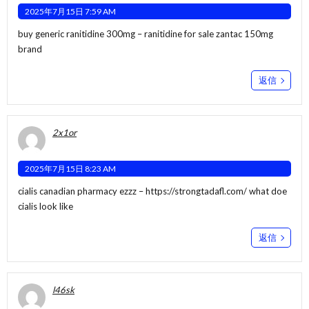
2025年7月15日 7:59 AM
buy generic ranitidine 300mg –
ranitidine for sale
zantac 150mg
brand
返信
2x1or
2025年7月15日 8:23 AM
cialis canadian pharmacy ezzz –
https://strongtadafl.com/
what doe
cialis look like
返信
l46sk