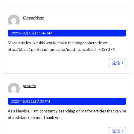
ConnieWew
2025年8月18日 11:46 AM
More articles like this would make the blogosphere richer.
http://bbs.51pinzhi.cn/home.php?mod=space&uid=7059376
返信
pestoto
2025年8月21日 7:00 PM
As a Newbie, I am constantly searching online for articles that can be
of assistance to me. Thank you
返信