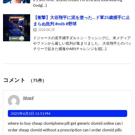
Dodg[…]
【衝撃】大谷翔平に泥を塗った…ド軍25歳捕手に止
まらぬ批判 #mlb #野球
2026.06.28
ドジャースの若手捕手ダルトン・ラッシングに、米メディア
やファンから厳しい批判が集まりました。 大谷翔平とのバッ
テリーで起きた捕逸やABSチャレンジを巡[…]
コメント
（75件）
hlyw4
2025年6月3日 11:51 PM
where to buy cheap clomiphene pill get generic clomid online can i
order cheap clomid without a prescription
can i order clomid pills