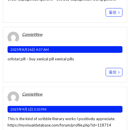
返信
ConnieWew
2025年8月26日 4:37 AM
orlistat pill –
buy xenical pill
xenical pills
返信
ConnieWew
2025年9月1日 3:33 PM
This is the kind of scribble literary works I positively appreciate.
https://myvisualdatabase.com/forum/profile.php?id=118714