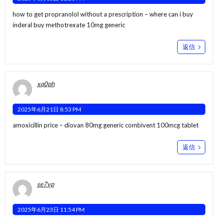
how to get propranolol without a prescription –
where can i buy
inderal
buy methotrexate 10mg generic
返信
xq0ph
2025年6月21日 8:53 PM
amoxicillin price –
diovan 80mg generic
combivent 100mcg tablet
返信
se7vp
2025年6月23日 11:54 PM