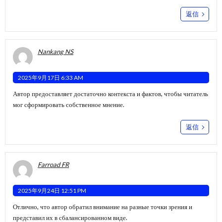
返信
Nankang NS
2025年9月17日 6:33 AM
Автор предоставляет достаточно контекста и фактов, чтобы читатель
мог сформировать собственное мнение.
返信
Farroad FR
2025年9月24日 12:51 PM
Отлично, что автор обратил внимание на разные точки зрения и
представил их в сбалансированном виде.