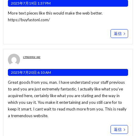
2025年7月19日 1:37 PM
More text pieces like this would make the web better.
https://buyfastonl.com/
返信
ставки на
2025年7月20日 6:10 AM
Great goods from you, man. I have understand your stuff previous
to and you are just extremely fantastic. I actually like what you’ve
acquired here, certainly like what you are stating and the way in
which you say it. You make it entertaining and you still care for to
keep it smart. I cant wait to read much more from you. This is really
a tremendous website.
返信