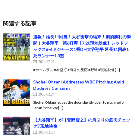
関連する記事
速報！延長11回裏！大谷衝撃の結末！劇的勝利の瞬
間！大谷翔平 第6打席【7.20現地映像】レッドソ
ックス6-6ドジャース1番DH大谷翔平 延長11回表1
死ランナー1.3塁
2024.07.21
#ホームラン #本塁打 #海外の反応 #野球 #現地映像[…]
Shohei Ohtani Addresses WBC Pitching Amid
Dodgers Concerns
2026.02.24
Shohei Ohtani leaves the door slightly open to pitching for
Japan in the Wo[…]
【大谷翔平】が【菅野智之】の肩回りの筋肉チェッ
ク⁉ 現地映像
2026.02.28