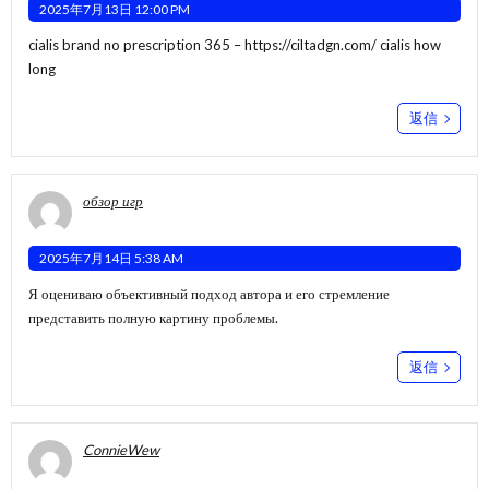
2025年7月13日 12:00 PM
cialis brand no prescription 365 –
https://ciltadgn.com/
cialis how
long
返信
обзор игр
2025年7月14日 5:38 AM
Я оцениваю объективный подход автора и его стремление
представить полную картину проблемы.
返信
ConnieWew