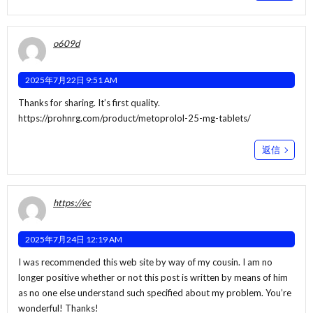
o609d
2025年7月22日 9:51 AM
Thanks for sharing. It’s first quality.
https://prohnrg.com/product/metoprolol-25-mg-tablets/
返信
https://ec
2025年7月24日 12:19 AM
I was recommended this web site by way of my cousin. I am no
longer positive whether or not this post is written by means of him
as no one else understand such specified about my problem. You’re
wonderful! Thanks!