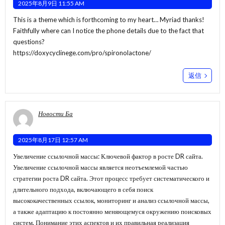
2025年8月9日 11:55 AM
This is a theme which is forthcoming to my heart… Myriad thanks!
Faithfully where can I notice the phone details due to the fact that
questions?
https://doxycyclinege.com/pro/spironolactone/
返信
Новости Ба
2025年8月17日 12:57 AM
Увеличение ссылочной массы: Ключевой фактор в росте DR сайта.
Увеличение ссылочной массы является неотъемлемой частью
стратегии роста DR сайта. Этот процесс требует систематического и
длительного подхода, включающего в себя поиск
высококачественных ссылок, мониторинг и анализ ссылочной массы,
а также адаптацию к постоянно меняющемуся окружению поисковых
систем. Понимание этих аспектов и их правильная реализация