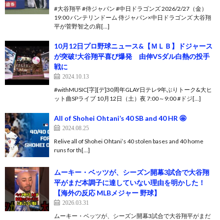
#大谷翔平 #侍ジャパン #中日ドラゴンズ 2026/2/27（金）
19:00 バンテリンドーム 侍ジャパン×中日ドラゴンズ 大谷翔
平が菅野智之の肩[…]
10月12日プロ野球ニュース&【ＭＬＢ】ドジャース
が突破!大谷翔平喜び爆発 由伸VSダル白熱の投手
戦に
2024.10.13
#withMUSIC[字][デ]30周年GLAY日テレ9年ぶりトーク&大ヒ
ット曲SPライブ 10月12日（土）夜 7:00～9:00 #ドジ[…]
All of Shohei Ohtani’s 40 SB and 40 HR 🤩
2024.08.25
Relive all of Shohei Ohtani’s 40 stolen bases and 40 home
runs for th[…]
ムーキー・ベッツが、シーズン開幕3試合で大谷翔
平がまだ本調子に達していない理由を明かした！
【海外の反応 MLBメジャー 野球】
2026.03.31
ムーキー・ベッツが、シーズン開幕3試合で大谷翔平がまだ