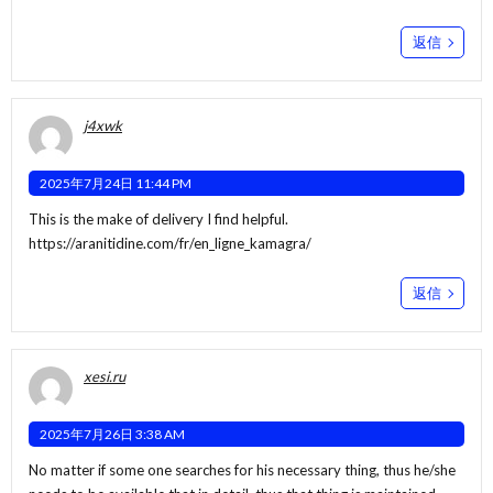
返信
j4xwk
2025年7月24日 11:44 PM
This is the make of delivery I find helpful.
https://aranitidine.com/fr/en_ligne_kamagra/
返信
xesi.ru
2025年7月26日 3:38 AM
No matter if some one searches for his necessary thing, thus he/she