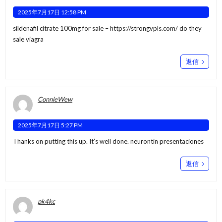
2025年7月17日 12:58 PM
sildenafil citrate 100mg for sale –
https://strongvpls.com/
do they
sale viagra
返信
ConnieWew
2025年7月17日 5:27 PM
Thanks on putting this up. It’s well done.
neurontin presentaciones
返信
pk4kc