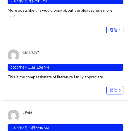
2025年6月9日 7:41 PM
More posts like this would bring about the blogosphere more
useful.
返信
can flagyl
2025年6月11日 1:56 PM
This is the compassionate of literature I truly appreciate.
返信
v9nbl
2025年6月13日 9:40 AM