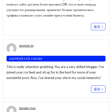
помогут сайту достичь более высокого DR, что в свою очередь
улучшит его ранжирование, привлечет больше органического
трафика и повысит успех онлайн-присутствия бизнеса.
返信
pestoto lo
2025年8月17日 1:03 AM
This is really attention-grabbing, You are a very skilled blogger. I’ve
joined your rss feed and sit up for in the hunt for more of your
wonderful post. Also, I’ve shared your site in my social networks!
返信
bandar mac