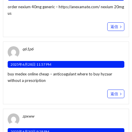
order nexium 40mg generic –
https://anexamate.com/
nexium 20mg
us
返信
q61p6
2025年6月28日 11:57 PM
buy medex online cheap –
anticoagulant
where to buy hyzaar
without a prescription
返信
zpxww
2025年6月30日 9:28 PM