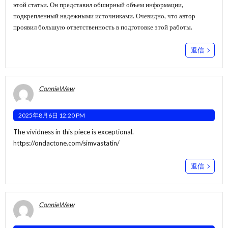
этой статьи. Он представил обширный объем информации,
подкрепленный надежными источниками. Очевидно, что автор
проявил большую ответственность в подготовке этой работы.
返信
ConnieWew
2025年8月6日 12:20 PM
The vividness in this piece is exceptional.
https://ondactone.com/simvastatin/
返信
ConnieWew