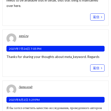
needs to be available that in detail, thus that thing is maintained
over here.
返信
xesi.ru
2025年7月26日 7:05 PM
Thanks for sharing your thoughts about meta_keyword. Regards
返信
Автоленд
2025年8月2日 5:29 PM
Я бы хотел отметить качество исследования, проведенного автором