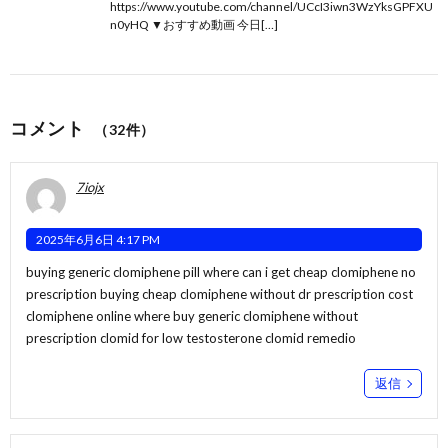
https://www.youtube.com/channel/UCcI3iwn3WzYksGPFXU
n0yHQ ▼おすすめ動画 今日[…]
コメント
（32件）
7iojx
2025年6月6日 4:17 PM
buying generic clomiphene pill where can i get cheap clomiphene no
prescription buying cheap clomiphene without dr prescription
cost
clomiphene online
where buy generic clomiphene without
prescription clomid for low testosterone clomid remedio
返信