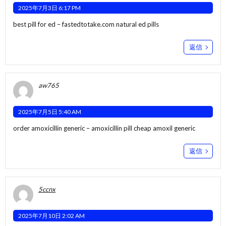
2025年7月3日 6:17 PM
best pill for ed –
fastedtotake.com
natural ed pills
返信
aw765
2025年7月5日 5:40 AM
order amoxicillin generic –
amoxicillin pill
cheap amoxil generic
返信
5ccnx
2025年7月10日 2:02 AM