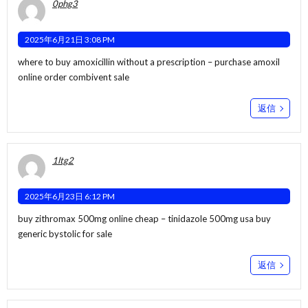
0phg3
2025年6月21日 3:08 PM
where to buy amoxicillin without a prescription –
purchase amoxil
online
order combivent sale
返信
1ltg2
2025年6月23日 6:12 PM
buy zithromax 500mg online cheap –
tinidazole 500mg usa
buy
generic bystolic for sale
返信