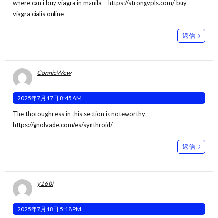
where can i buy viagra in manila –
https://strongvpls.com/
buy
viagra cialis online
返信
ConnieWew
2025年7月17日 8:45 AM
The thoroughness in this section is noteworthy.
https://gnolvade.com/es/synthroid/
返信
y16bi
2025年7月18日 5:18 PM