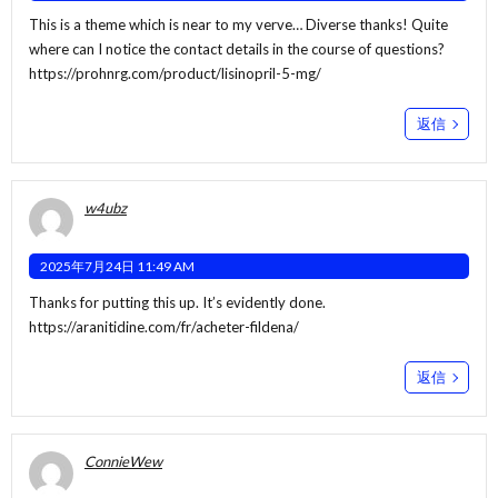
This is a theme which is near to my verve… Diverse thanks! Quite
where can I notice the contact details in the course of questions?
https://prohnrg.com/product/lisinopril-5-mg/
返信
w4ubz
2025年7月24日 11:49 AM
Thanks for putting this up. It’s evidently done.
https://aranitidine.com/fr/acheter-fildena/
返信
ConnieWew