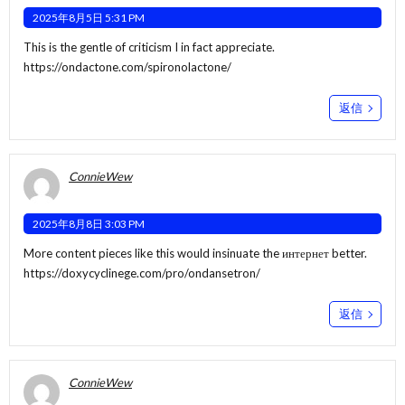
2025年8月5日 5:31 PM
This is the gentle of criticism I in fact appreciate.
https://ondactone.com/spironolactone/
返信
ConnieWew
2025年8月8日 3:03 PM
More content pieces like this would insinuate the интернет better.
https://doxycyclinege.com/pro/ondansetron/
返信
ConnieWew