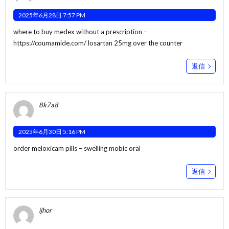
2025年6月28日 7:57 PM
where to buy medex without a prescription –
https://coumamide.com/
losartan 25mg over the counter
返信
8k7a8
2025年6月30日 5:16 PM
order meloxicam pills –
swelling
mobic oral
返信
ijhor