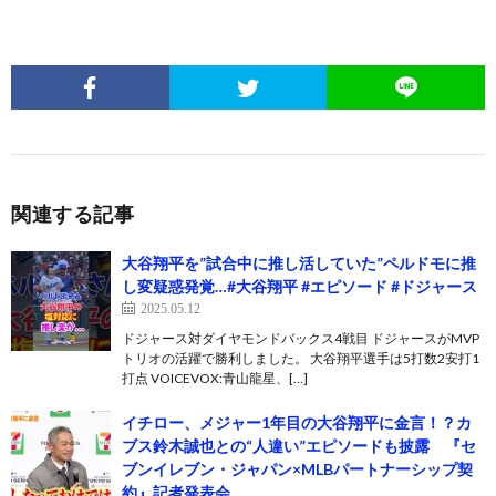
関連する記事
大谷翔平を”試合中に推し活していた”ペルドモに推
し変疑惑発覚…#大谷翔平 #エピソード #ドジャース
2025.05.12
ドジャース対ダイヤモンドバックス4戦目 ドジャースがMVP
トリオの活躍で勝利しました。 大谷翔平選手は5打数2安打1
打点 VOICEVOX:青山龍星、[…]
イチロー、メジャー1年目の大谷翔平に金言！？カ
ブス鈴木誠也との“人違い”エピソードも披露 『セ
ブンイレブン・ジャパン×MLBパートナーシップ契
約』記者発表会