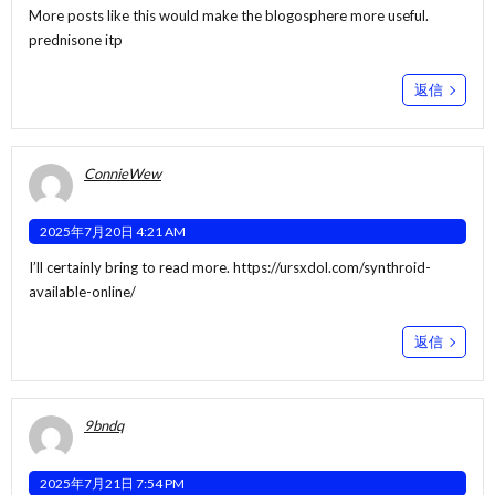
More posts like this would make the blogosphere more useful.
prednisone itp
返信
ConnieWew
2025年7月20日 4:21 AM
I’ll certainly bring to read more.
https://ursxdol.com/synthroid-
available-online/
返信
9bndq
2025年7月21日 7:54 PM