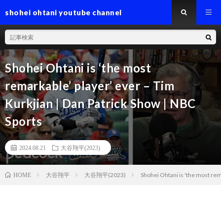
shohei ohtani youtube channel
Shohei Ohtani is ‘the most
remarkable’ player’ ever – Tim
Kurkjian | Dan Patrick Show | NBC
Sports
2024.08.21
大谷翔平(2023)
大谷翔平
大谷翔平(2023)
Shohei Ohtani is 'the most rema
HOME