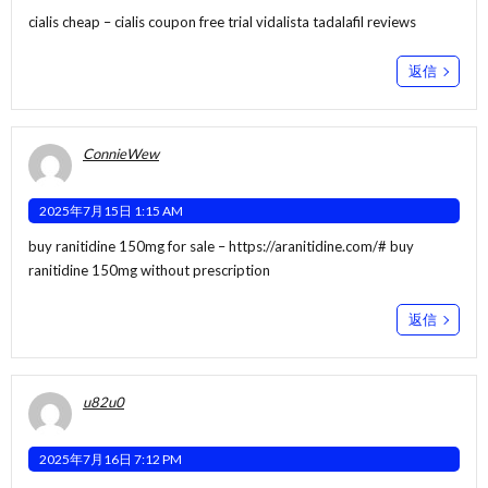
cialis cheap –
cialis coupon free trial
vidalista tadalafil reviews
返信
ConnieWew
2025年7月15日 1:15 AM
buy ranitidine 150mg for sale –
https://aranitidine.com/#
buy
ranitidine 150mg without prescription
返信
u82u0
2025年7月16日 7:12 PM