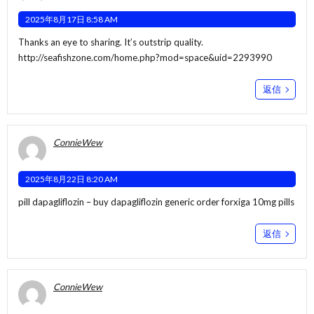
2025年8月17日 8:58 AM
Thanks an eye to sharing. It’s outstrip quality.
http://seafishzone.com/home.php?mod=space&uid=2293990
返信
ConnieWew
2025年8月22日 8:20 AM
pill dapagliflozin –
buy dapagliflozin generic
order forxiga 10mg pills
返信
ConnieWew