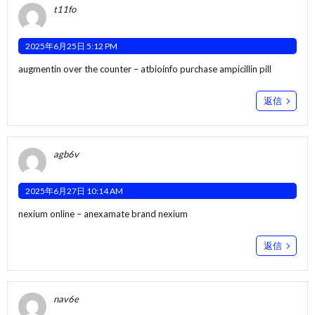
t11fo
2025年6月25日 5:12 PM
augmentin over the counter –
atbioinfo
purchase ampicillin pill
返信
agb6v
2025年6月27日 10:14 AM
nexium online –
anexamate
brand nexium
返信
nav6e