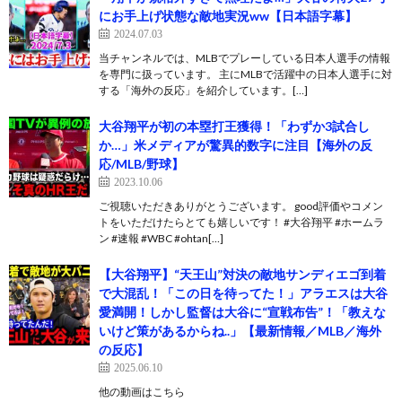
にお手上げ状態な敵地実況ww【日本語字幕】
2024.07.03
当チャンネルでは、MLBでプレーしている日本人選手の情報
を専門に扱っています。 主にMLBで活躍中の日本人選手に対
する「海外の反応」を紹介しています。[…]
大谷翔平が初の本塁打王獲得！「わずか3試合し
か…」米メディアが驚異的数字に注目【海外の反
応/MLB/野球】
2023.10.06
ご視聴いただきありがとうございます。 good評価やコメン
トをいただけたらとても嬉しいです！ #大谷翔平 #ホームラ
ン #速報 #WBC #ohtan[…]
【大谷翔平】“天王山”対決の敵地サンディエゴ到着
で大混乱！「この日を待ってた！」アラエスは大谷
愛満開！しかし監督は大谷に“宣戦布告”！「教えな
いけど策があるからね..」【最新情報／MLB／海外
の反応】
2025.06.10
他の動画はこちら