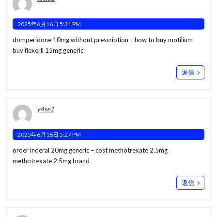
2025年6月16日 5:31 PM
domperidone 10mg without prescription –
how to buy motilium
buy flexeril 15mg generic
返信
y4se1
2025年6月18日 5:27 PM
order inderal 20mg generic –
cost methotrexate 2.5mg
methotrexate 2.5mg brand
返信