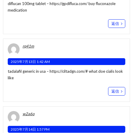
diflucan 100mg tablet –
https://gpdifluca.com/
buy fluconazole
medication
返信
rq41m
2025年7月13日 1:42 AM
tadalafil generic in usa –
https://ciltadgn.com/#
what doe cialis look
like
返信
w2a6o
2025年7月14日 1:57 PM