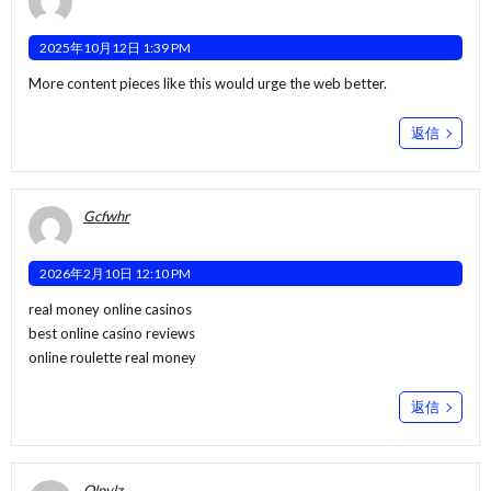
2025年10月12日 1:39 PM
More content pieces like this would urge the web better.
返信
Gcfwhr
2026年2月10日 12:10 PM
real money online casinos
best online casino reviews
online roulette real money
返信
Olnvlz