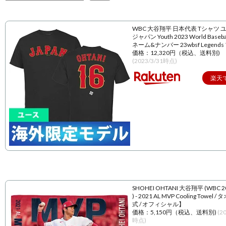
WBC 大谷翔平 日本代表 Tシャツ 
ジャパン Youth 2023 World Baseball
ネーム&ナンバー 23wbsf Legend
価格：12,320円（税込、送料別)
(2023/3/31時点)
楽天
SHOHEI OHTANI 大谷翔平 (WBC 
) - 2021 AL MVP Cooling Towel 
式 / オフィシャル】
価格：5,150円（税込、送料別)
(2
時点)