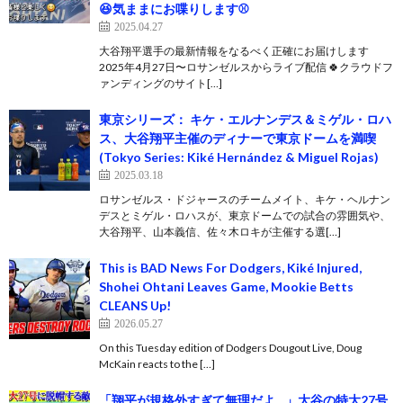
😆気ままにお喋りします⚾️
2025.04.27
大谷翔平選手の最新情報をなるべく正確にお届けします
2025年4月27日〜ロサンゼルスからライブ配信 🍀クラウドフ
ァンディングのサイト[…]
東京シリーズ： キケ・エルナンデス＆ミゲル・ロハ
ス、大谷翔平主催のディナーで東京ドームを満喫
(Tokyo Series: Kiké Hernández & Miguel Rojas)
2025.03.18
ロサンゼルス・ドジャースのチームメイト、キケ・ヘルナン
デスとミゲル・ロハスが、東京ドームでの試合の雰囲気や、
大谷翔平、山本義信、佐々木ロキが主催する選[…]
This is BAD News For Dodgers, Kiké Injured,
Shohei Ohtani Leaves Game, Mookie Betts
CLEANS Up!
2026.05.27
On this Tuesday edition of Dodgers Dougout Live, Doug
McKain reacts to the […]
「翔平が規格外すぎて無理だよ…」大谷の特大27号