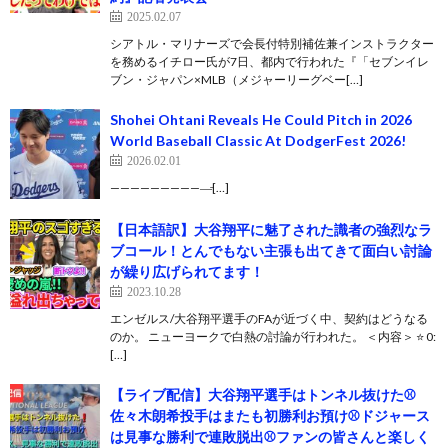
2025.02.07
シアトル・マリナーズで会長付特別補佐兼インストラクター
を務めるイチロー氏が7日、都内で行われた『「セブンイレ
ブン・ジャパン×MLB（メジャーリーグベー[…]
Shohei Ohtani Reveals He Could Pitch in 2026
World Baseball Classic At DodgerFest 2026!
2026.02.01
——————————̵[…]
【日本語訳】大谷翔平に魅了された識者の強烈なラ
ブコール！とんでもない主張も出てきて面白い討論
が繰り広げられてます！
2023.10.28
エンゼルス/大谷翔平選手のFAが近づく中、契約はどうなる
のか。 ニューヨークで白熱の討論が行われた。 ＜内容＞ ⭐️ 0:
[…]
【ライブ配信】大谷翔平選手はトンネル抜けた⚾️
佐々木朗希投手はまたも初勝利お預け⚾️ドジャース
は見事な勝利で連敗脱出⚾️ファンの皆さんと楽しく