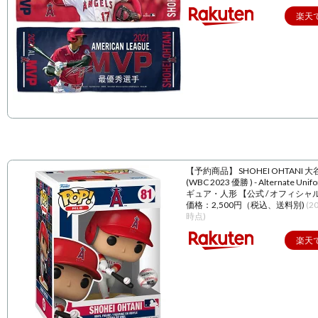
楽天
【予約商品】 SHOHEI OHTANI 
(WBC 2023 優勝 ) - Alternate Unif
ギュア・人形 【公式 / オフィシャ
価格：2,500円（税込、送料別)
(2
時点)
楽天