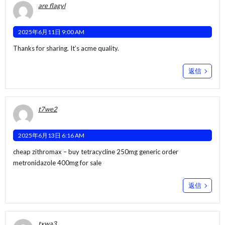
are flagyl
2025年6月11日 9:00 AM
Thanks for sharing. It’s acme quality.
返信
t7we2
2025年6月13日 6:16 AM
cheap zithromax –
buy tetracycline 250mg generic
order
metronidazole 400mg for sale
返信
txwa3