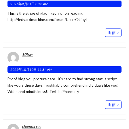
2025年8月31日 3:53 AM
This is the stripe of glad I get high on reading.
http://ledyardmachine.com/forum/User-Cshbyl
返信
10bwr
2025年10月10日 11:34 AM
Proof blog you procure here.. It’s hard to find strong status script
like yours these days. I justifiably comprehend individuals like you!
Withstand mindfulness!!
TerbinaPharmacy
返信
chumba cas