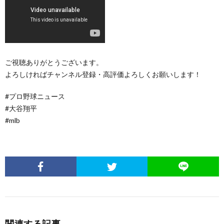
ご視聴ありがとうございます。
よろしければチャンネル登録・高評価よろしくお願いします！
#プロ野球ニュース
#大谷翔平
#mlb
関連する記事