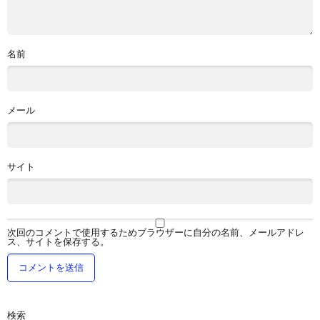
名前
メール
サイト
次回のコメントで使用するためブラウザーに自分の名前、メールアドレ
ス、サイトを保存する。
検索