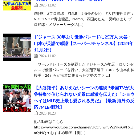
2025.12.02
#野球 #プロ野球 #MLB #海外の反応 #大谷翔平 音声：
VOICEVOX:青山龍星、Nemo、四国めたん、冥鳴ひまり プ
ロ野球・メジャーリーグの[…]
ドジャース 36年ぶり優勝パレードに25万人 大谷・
山本が英語で感謝【スーパーJチャンネル】(2024年
11月2日)
2024.11.02
ワールドシリーズを制覇したドジャースが地元・ロサンゼ
ルスで優勝パレードを行い、大谷翔平選手（30）や山本由伸
投手（26）らが沿道に集まった大勢のファ[…]
【大谷翔平】ありえないシーンの連続!!米国TVが大
谷特集で信じられない光景に感激を伝えた!「ショウ
ヘイはMLB史上最も愛される男だ」【最新 海外の反
応 /MLB/野球】
2023.10.23
他の動画はこちら
https://www.youtube.com/channel/UCcI3iwn3WzYksGPFXU
n0yHQ ▼おすすめ動画 【衝[…]