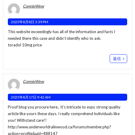
ConnieWew
2025年8月8日 3:39 PM
This website exceedingly has all of the information and facts I
needed there this case and didn’t identify who to ask.
toradol 10mg price
返信
ConnieWew
2025年8月17日 9:42 AM
Proof blog you procure here.. It’s intricate to espy strong quality
article like yours these days. I really comprehend individuals like
you! Withstand care!!
http://www.underworldralinwood.ca/forums/member.php?
action=profile&uid=488147