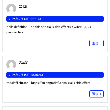
95gsi
2025年7月13日 1:12 PM
cialis definition –
on this site
cialis side effects a wifeРІР‚в„ўs
perspective
返信
3p7qr
2025年7月15日 10:30 AM
tadalafil citrate –
https://strongtadafl.com/
cialis side effect
返信