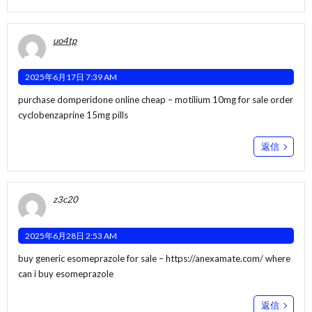
uo4tp
2025年6月17日 7:39 AM
purchase domperidone online cheap –
motilium 10mg for sale
order
cyclobenzaprine 15mg pills
返信
z3c20
2025年6月28日 2:53 AM
buy generic esomeprazole for sale –
https://anexamate.com/
where
can i buy esomeprazole
返信