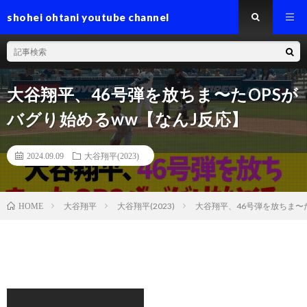
shohei ohtani youtube channel
大谷翔平、46号弾を放ちま〜たOPSが
バグり始めるww【なんJ反応】
2024.09.09
大谷翔平(2023)
大谷翔平
大谷翔平(2023)
大谷翔平、46号弾を放ちま〜
HOME