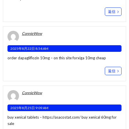
返信
ConnieWew
2025年8月22日 8:54 AM
order dapagliflozin 10mg –
on this site
forxiga 10mg cheap
返信
ConnieWew
2025年8月25日 9:09 AM
buy xenical tablets –
https://asacostat.com/
buy xenical 60mg for
sale