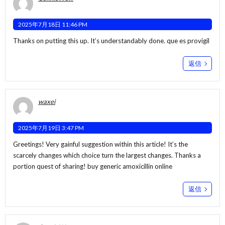
2025年7月18日 11:46 PM
Thanks on putting this up. It’s understandably done.
que es provigil
返信
waxei
2025年7月19日 3:47 PM
Greetings! Very gainful suggestion within this article! It’s the
scarcely changes which choice turn the largest changes. Thanks a
portion quest of sharing!
buy generic amoxicillin online
返信