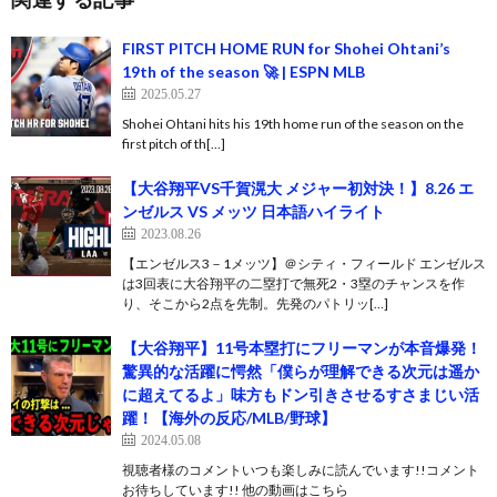
FIRST PITCH HOME RUN for Shohei Ohtani’s
19th of the season 🚀 | ESPN MLB
2025.05.27
Shohei Ohtani hits his 19th home run of the season on the
first pitch of th[…]
【大谷翔平VS千賀滉大 メジャー初対決！】8.26 エ
ンゼルス VS メッツ 日本語ハイライト
2023.08.26
【エンゼルス3－1メッツ】＠シティ・フィールド エンゼルス
は3回表に大谷翔平の二塁打で無死2・3塁のチャンスを作
り、そこから2点を先制。先発のパトリッ[…]
【大谷翔平】11号本塁打にフリーマンが本音爆発！
驚異的な活躍に愕然「僕らが理解できる次元は遥か
に超えてるよ」味方もドン引きさせるすさまじい活
躍！【海外の反応/MLB/野球】
2024.05.08
視聴者様のコメントいつも楽しみに読んでいます!!コメント
お待ちしています!! 他の動画はこちら