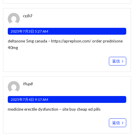
cyjb3
2025年7月3日 5:27 AM
deltasone 5mg canada –
https://apreplson.com/
order prednisone
40mg
返信
l9up8
2025年7月4日 9:17 AM
medicine erectile dysfunction –
site
buy cheap ed pills
返信