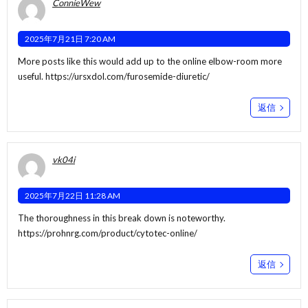
ConnieWew
2025年7月21日 7:20 AM
More posts like this would add up to the online elbow-room more
useful.
https://ursxdol.com/furosemide-diuretic/
返信
vk04i
2025年7月22日 11:28 AM
The thoroughness in this break down is noteworthy.
https://prohnrg.com/product/cytotec-online/
返信