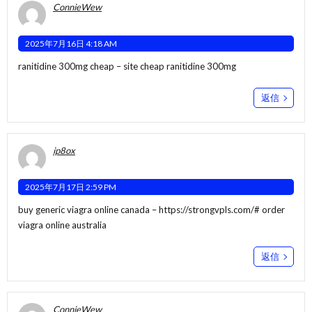
ConnieWew
2025年7月16日 4:18 AM
ranitidine 300mg cheap –
site
cheap ranitidine 300mg
返信
ip8ox
2025年7月17日 2:59 PM
buy generic viagra online canada –
https://strongvpls.com/#
order
viagra online australia
返信
ConnieWew