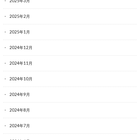
2025年3月
2025年2月
2025年1月
2024年12月
2024年11月
2024年10月
2024年9月
2024年8月
2024年7月