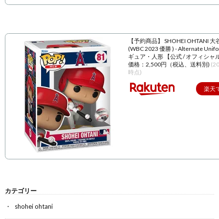
【予約商品】 SHOHEI OHTANI 
(WBC 2023 優勝 ) - Alternate Unif
ギュア・人形 【公式 / オフィシャ
価格：2,500円（税込、送料別)
(2
時点)
楽天
カテゴリー
shohei ohtani