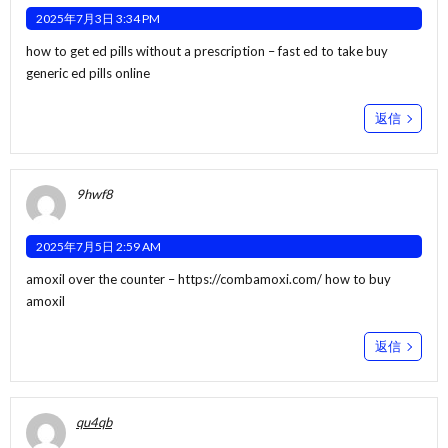
2025年7月3日 3:34 PM
how to get ed pills without a prescription –
fast ed to take
buy
generic ed pills online
返信
9hwf8
2025年7月5日 2:59 AM
amoxil over the counter –
https://combamoxi.com/
how to buy
amoxil
返信
qu4qb