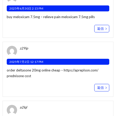
2025年6月30日 2:15 PM
buy meloxicam 7.5mg –
relieve pain
meloxicam 7.5mg pills
返信
z29ip
2025年7月2日 12:17 PM
order deltasone 20mg online cheap –
https://apreplson.com/
prednisone cost
返信
a2lql