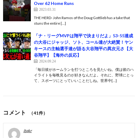
Over 62 Home Runs
2023.03.31
THE HERD- John Ramos of the Doug Gottlieb has a take that
stuns the entire […]
「ナ・リーグMVPは翔平で決まりだよ」53-55達成
の大谷にジャッジ、ソト、コール達が大絶賛！ヤン
キースの主軸選手達が語る大谷翔平の異次元さ【大
谷翔平】【海外の反応】
2024.09.24
「毎日彼がホームランを打つところを見たいね。僕は彼のハ
イライトを毎晩見るのが好きなんだよ。それに、野球にとっ
て、スポーツにとっていいことだしね。世界中[…]
コメント
（41件）
itqkr