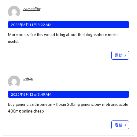
can azithr
2025年6月11日 5:22 AM
More posts like this would bring about the blogosphere more
useful.
返信
u6dje
2025年6月13日 3:49 AM
buy generic azithromycin –
floxin 200mg generic
buy metronidazole
400mg online cheap
返信