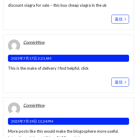
discount viagra for sale –
this
buy cheap viagra in the uk
返信
ConnieWew
2025年7月17日 2:21 AM
This is the make of delivery I find helpful.
click
返信
ConnieWew
2025年7月19日 11:24 PM
More posts like this would make the blogosphere more useful.