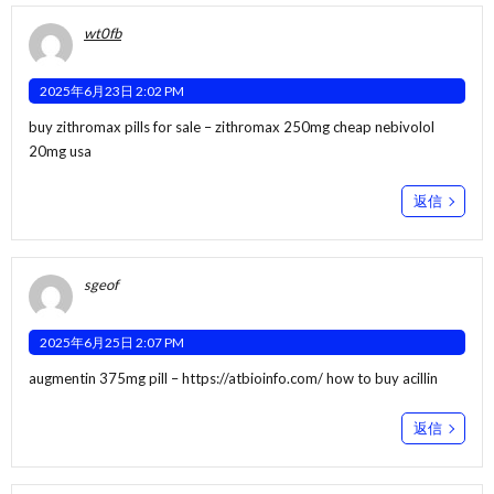
wt0fb
2025年6月23日 2:02 PM
buy zithromax pills for sale –
zithromax 250mg cheap
nebivolol
20mg usa
返信
sgeof
2025年6月25日 2:07 PM
augmentin 375mg pill –
https://atbioinfo.com/
how to buy acillin
返信