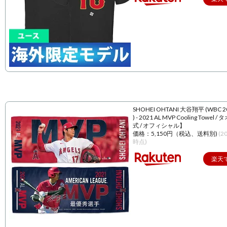
SHOHEI OHTANI 大谷翔平 (WBC 
) - 2021 AL MVP Cooling Towel 
式 / オフィシャル】
価格：5,150円（税込、送料別)
(2
時点)
楽天