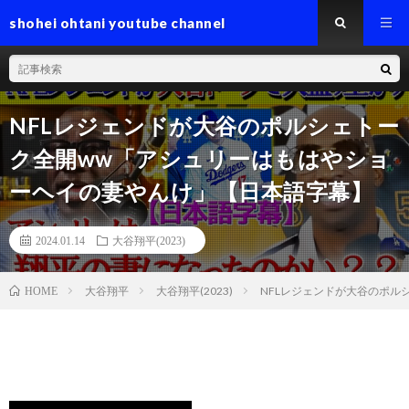
shohei ohtani youtube channel
NFLレジェンドが大谷のポルシェトー
ク全開ww「アシュリーはもはやショ
ーヘイの妻やんけ」【日本語字幕】
2024.01.14
大谷翔平(2023)
大谷翔平
大谷翔平(2023)
NFLレジェンドが大谷のポル
HOME