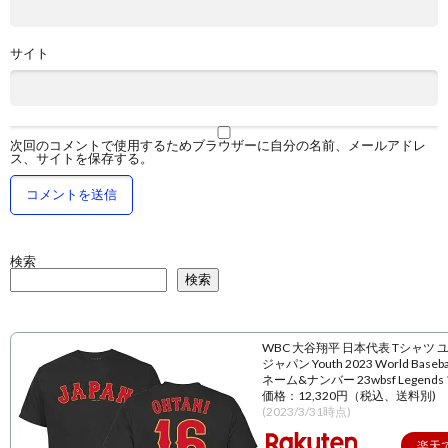
サイト
次回のコメントで使用するためブラウザーに自分の名前、メールアドレ
ス、サイトを保存する。
検索
検索
WBC 大谷翔平 日本代表 Tシャツ 
ジャパン Youth 2023 World Baseball
ネーム&ナンバー 23wbsf Legend
価格：12,320円（税込、送料別)
(2023/3/31時点)
楽天