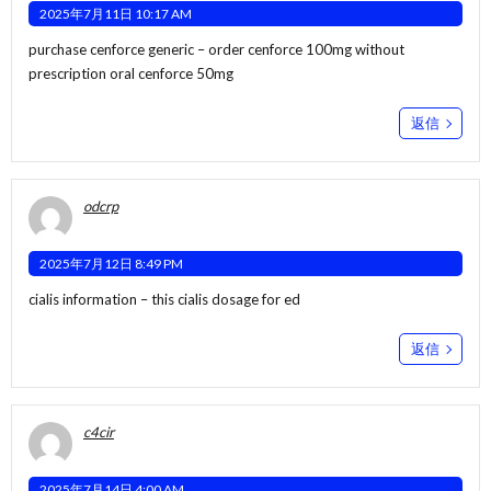
2025年7月11日 10:17 AM
purchase cenforce generic –
order cenforce 100mg without
prescription
oral cenforce 50mg
返信
odcrp
2025年7月12日 8:49 PM
cialis information –
this
cialis dosage for ed
返信
c4cir
2025年7月14日 4:00 AM