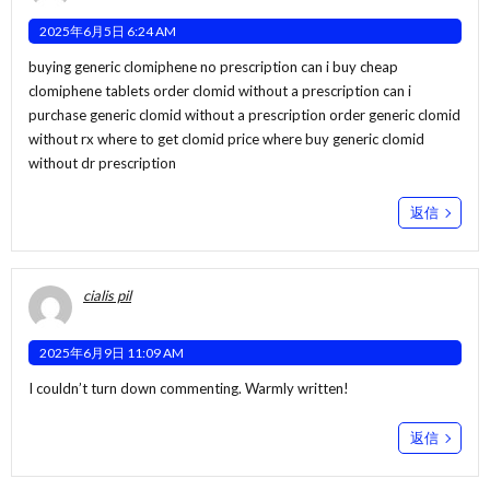
2025年6月5日 6:24 AM
buying generic clomiphene no prescription can i buy cheap
clomiphene tablets order clomid without a prescription
can i
purchase generic clomid without a prescription
order generic clomid
without rx where to get clomid price where buy generic clomid
without dr prescription
返信
cialis pil
2025年6月9日 11:09 AM
I couldn’t turn down commenting. Warmly written!
返信