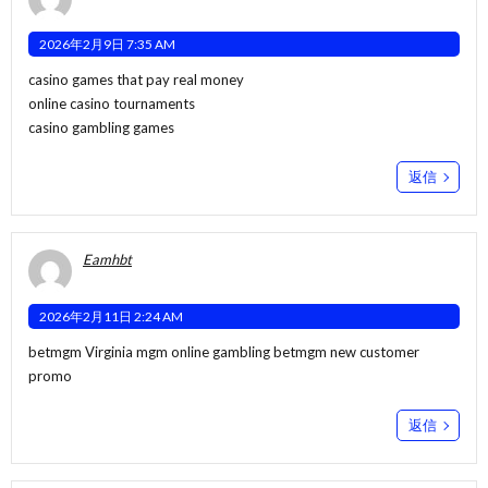
2026年2月9日 7:35 AM
casino games that pay real money
online casino tournaments
casino gambling games
返信
Eamhbt
2026年2月11日 2:24 AM
betmgm Virginia
mgm online gambling
betmgm new customer
promo
返信