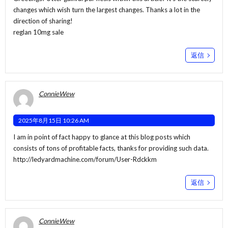
changes which wish turn the largest changes. Thanks a lot in the
direction of sharing!
reglan 10mg sale
返信
ConnieWew
2025年8月15日 10:26 AM
I am in point of fact happy to glance at this blog posts which
consists of tons of profitable facts, thanks for providing such data.
http://ledyardmachine.com/forum/User-Rdckkm
返信
ConnieWew