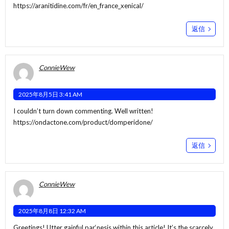
https://aranitidine.com/fr/en_france_xenical/
返信
ConnieWew
2025年8月5日 3:41 AM
I couldn’t turn down commenting. Well written!
https://ondactone.com/product/domperidone/
返信
ConnieWew
2025年8月8日 12:32 AM
Greetings! Utter gainful par‘nesis within this article! It’s the scarcely