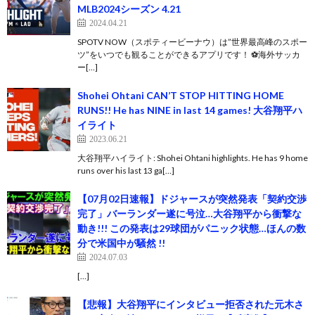
MLB2024シーズン 4.21
2024.04.21
SPOTV NOW（スポティービーナウ）は”世界最高峰のスポー
ツ”をいつでも観ることができるアプリです！ ⚽️海外サッカ
ー[…]
Shohei Ohtani CAN’T STOP HITTING HOME
RUNS!! He has NINE in last 14 games! 大谷翔平ハ
イライト
2023.06.21
大谷翔平ハイライト: Shohei Ohtani highlights. He has 9 home
runs over his last 13 ga[…]
【07月02日速報】ドジャースが突然発表「契約交渉
完了」バーランダー遂に号泣…大谷翔平から衝撃な
動き!!! この発表は29球団がパニック状態…ほんの数
分で米国中が騒然 !!
2024.07.03
[…]
【悲報】大谷翔平にインタビュー拒否された元木さ