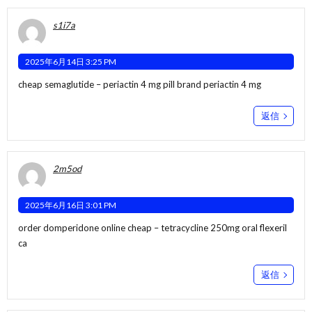
s1i7a
2025年6月14日 3:25 PM
cheap semaglutide –
periactin 4 mg pill
brand periactin 4 mg
返信
2m5od
2025年6月16日 3:01 PM
order domperidone online cheap –
tetracycline 250mg oral
flexeril
ca
返信