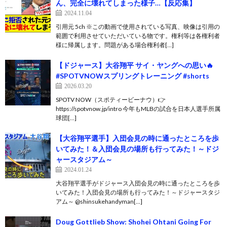
ん、完全に壊れてしまった様子…【反応集】
2024.11.04
引用元 5ch ※この動画で使用されている写真、映像は引用の
範囲で利用させていただいている物です。権利等は各権利者
様に帰属します。問題がある場合権利者[…]
【ドジャース】大谷翔平 サイ・ヤングへの思い🔥
#SPOTVNOWスプリングトレーニング #shorts
2026.03.20
SPOTV NOW（スポティービーナウ）👉
https://spotvnow.jp/intro 今年もMLBの試合を日本人選手所属
球団[…]
【大谷翔平選手】入団会見の時に通ったところを歩
いてみた！＆入団会見の場所も行ってみた！～ドジ
ャースタジアム～
2024.01.24
大谷翔平選手がドジャース入団会見の時に通ったところを歩
いてみた！入団会見の場所も行ってみた！～ドジャースタジ
アム～ @shinsukehandyman[…]
Doug Gottlieb Show: Shohei Ohtani Going For