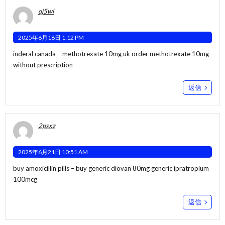
qj5wl
2025年6月18日 1:12 PM
inderal canada –
methotrexate 10mg uk
order methotrexate 10mg
without prescription
返信
2psxz
2025年6月21日 10:51 AM
buy amoxicillin pills –
buy generic diovan 80mg
generic ipratropium
100mcg
返信