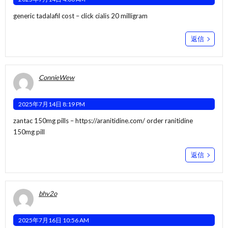
generic tadalafil cost –
click
cialis 20 milligram
返信
ConnieWew
2025年7月14日 8:19 PM
zantac 150mg pills –
https://aranitidine.com/
order ranitidine
150mg pill
返信
bhv2o
2025年7月16日 10:56 AM