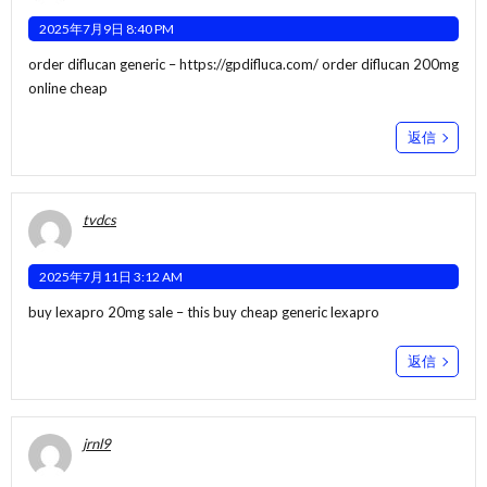
2025年7月9日 8:40 PM
order diflucan generic –
https://gpdifluca.com/
order diflucan 200mg
online cheap
返信
tvdcs
2025年7月11日 3:12 AM
buy lexapro 20mg sale –
this
buy cheap generic lexapro
返信
jrnl9