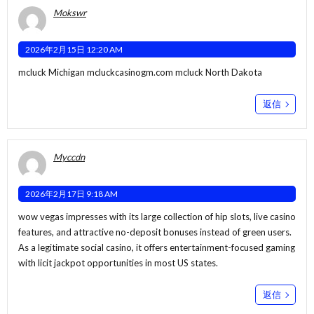
Mokswr
2026年2月15日 12:20 AM
mcluck Michigan
mcluckcasinogm.com
mcluck North Dakota
返信
Myccdn
2026年2月17日 9:18 AM
wow vegas
impresses with its large collection of hip slots, live casino
features, and attractive no-deposit bonuses instead of green users.
As a legitimate social casino, it offers entertainment-focused gaming
with licit jackpot opportunities in most US states.
返信