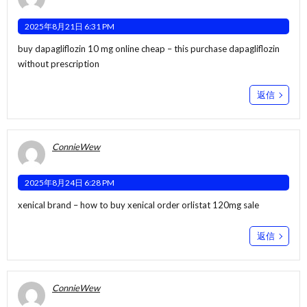
2025年8月21日 6:31 PM
buy dapagliflozin 10 mg online cheap –
this
purchase dapagliflozin
without prescription
返信
ConnieWew
2025年8月24日 6:28 PM
xenical brand –
how to buy xenical
order orlistat 120mg sale
返信
ConnieWew