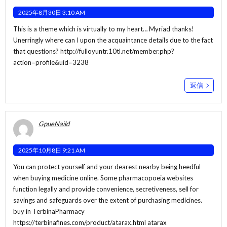
2025年8月30日 3:10 AM
This is a theme which is virtually to my heart… Myriad thanks!
Unerringly where can I upon the acquaintance details due to the fact
that questions?
http://fulloyuntr.10tl.net/member.php?
action=profile&uid=3238
返信
GpueNaild
2025年10月8日 9:21 AM
You can protect yourself and your dearest nearby being heedful
when buying medicine online. Some pharmacopoeia websites
function legally and provide convenience, secretiveness, sell for
savings and safeguards over the extent of purchasing medicines.
buy in TerbinaPharmacy
https://terbinafines.com/product/atarax.html
atarax