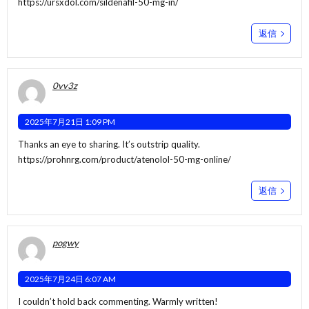
https://ursxdol.com/sildenafil-50-mg-in/
返信
0vv3z
2025年7月21日 1:09 PM
Thanks an eye to sharing. It’s outstrip quality.
https://prohnrg.com/product/atenolol-50-mg-online/
返信
pogwy
2025年7月24日 6:07 AM
I couldn’t hold back commenting. Warmly written!