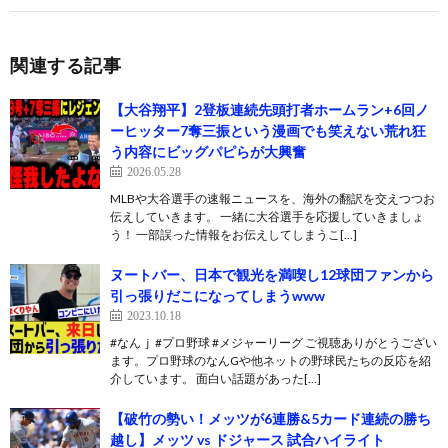
関連する記事
【大谷翔平】2登板連続先頭打者ホームラン+6回ノ
ーヒッター7奪三振という漫画でも笑えない荒れ狂
う内容にビッグパピらが大興奮
2026.05.28
MLBや大谷選手の速報ニュースを、海外の翻訳を交えつつお
伝えしていきます。 一緒に大谷選手を応援していきましょ
う！ 一部誤った情報をお伝えしてしまうこ[…]
ヌートバー、日本で観光を満喫し12球団ファンから
引っ張りだこになってしまうwww
2023.10.18
#なんｊ #プロ野球 #メジャーリーグ ご視聴ありがとうござい
ます。プロ野球のなんGや他ネットの野球民たちの反応を紹
介しています。 面白い話題があった[…]
【破竹の勢い！メッツが6連勝&5カード連続の勝ち
越し】メッツ vs ドジャース 試合ハイライト