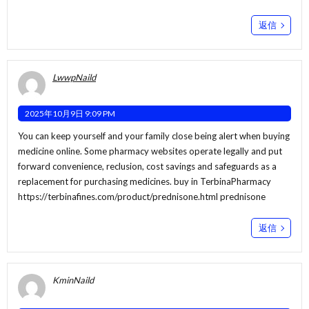
返信
LwwpNaild
2025年10月9日 9:09 PM
You can keep yourself and your family close being alert when buying
medicine online. Some pharmacy websites operate legally and put
forward convenience, reclusion, cost savings and safeguards as a
replacement for purchasing medicines. buy in TerbinaPharmacy
https://terbinafines.com/product/prednisone.html
prednisone
返信
KminNaild