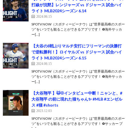
打線が沈黙】レンジャーズ vs ドジャース 試合ハイ
ライト MLB2024シーズン 6.14
2024.06.15
SPOTV NOW（スポティービーナウ）は”世界最高峰のスポー
ツ”をいつでも観ることができるアプリです！ ⚽️海外サッカ
ー[…]
【大谷の8戦ぶりマルチ安打にフリーマンの決勝打
で逆転勝利！】ロイヤルズ vs ドジャース 試合ハイ
ライト MLB2024シーズン 6.15
2024.06.15
SPOTV NOW（スポティービーナウ）は”世界最高峰のスポー
ツ”をいつでも観ることができるアプリです！ ⚽️海外サッカ
ー[…]
【大谷翔平 】🐱⚾️インタビュー中断！ニャンと、#
大谷翔平 の前に現れた猫ちゃん✨ #MLB #エンゼル
ス #猫 #shorts
2023.12.03
SPOTV NOW（スポティービーナウ）は”世界最高峰のスポー
ツ”をいつでも観ることができるアプリです！ ⚽️サッカー プ