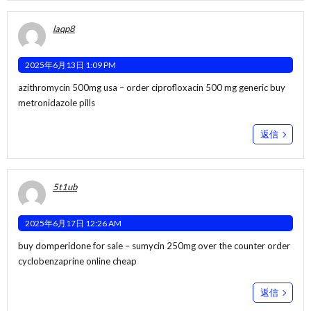
laqp8
2025年6月13日 1:09 PM
azithromycin 500mg usa –
order ciprofloxacin 500 mg generic
buy
metronidazole pills
返信
5t1ub
2025年6月17日 12:26 AM
buy domperidone for sale –
sumycin 250mg over the counter
order
cyclobenzaprine online cheap
返信