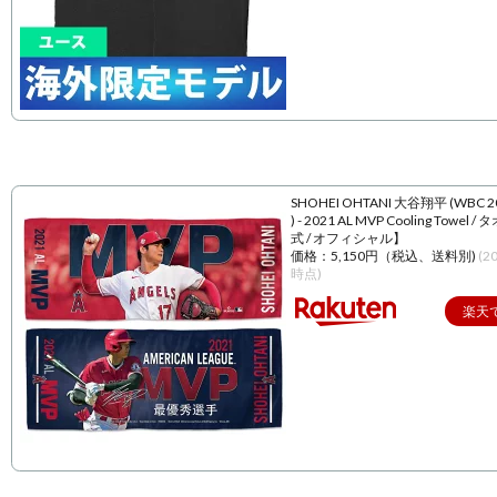
SHOHEI OHTANI 大谷翔平 (WBC 
) - 2021 AL MVP Cooling Towel 
式 / オフィシャル】
価格：5,150円（税込、送料別)
(2
時点)
楽天