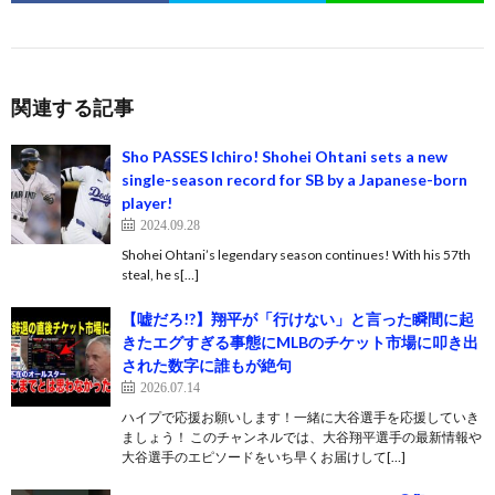
関連する記事
Sho PASSES Ichiro! Shohei Ohtani sets a new
single-season record for SB by a Japanese-born
player!
2024.09.28
Shohei Ohtani’s legendary season continues! With his 57th
steal, he s[…]
【嘘だろ!?】翔平が「行けない」と言った瞬間に起
きたエグすぎる事態にMLBのチケット市場に叩き出
された数字に誰もが絶句
2026.07.14
ハイプで応援お願いします！一緒に大谷選手を応援していき
ましょう！ このチャンネルでは、大谷翔平選手の最新情報や
大谷選手のエピソードをいち早くお届けして[…]