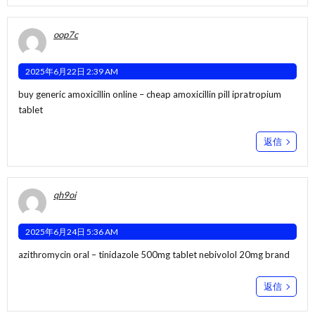
oop7c
2025年6月22日 2:39 AM
buy generic amoxicillin online –
cheap amoxicillin pill
ipratropium
tablet
返信
qh9oi
2025年6月24日 5:36 AM
azithromycin oral –
tinidazole 500mg tablet
nebivolol 20mg brand
返信