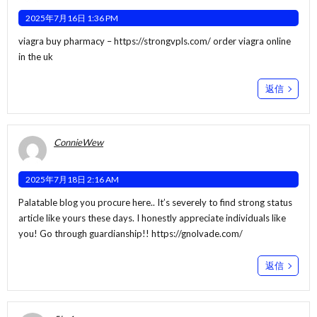
2025年7月16日 1:36 PM
viagra buy pharmacy –
https://strongvpls.com/
order viagra online
in the uk
返信
ConnieWew
2025年7月18日 2:16 AM
Palatable blog you procure here.. It’s severely to find strong status
article like yours these days. I honestly appreciate individuals like
you! Go through guardianship!!
https://gnolvade.com/
返信