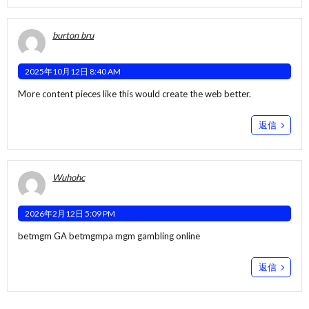
burton bru
2025年10月12日 8:40 AM
More content pieces like this would create the web better.
返信
Wuhohc
2026年2月12日 5:09 PM
betmgm GA
betmgmpa
mgm gambling online
返信