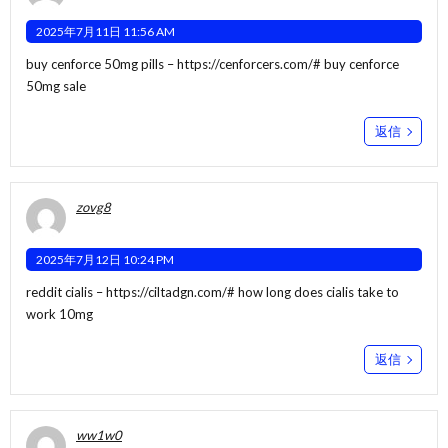
2025年7月11日 11:56 AM
buy cenforce 50mg pills –
https://cenforcers.com/#
buy cenforce
50mg sale
返信
zovg8
2025年7月12日 10:24 PM
reddit cialis –
https://ciltadgn.com/#
how long does cialis take to
work 10mg
返信
ww1w0