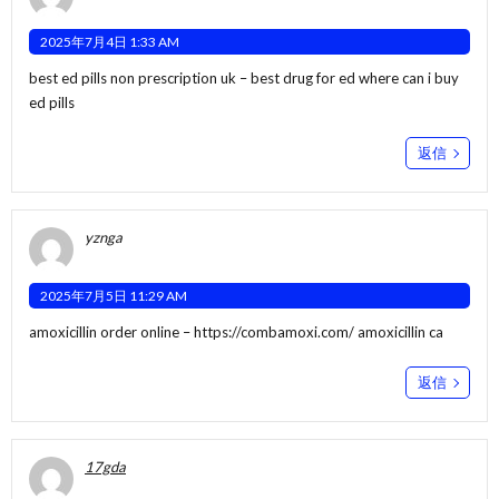
2025年7月4日 1:33 AM
best ed pills non prescription uk –
best drug for ed
where can i buy
ed pills
返信
yznga
2025年7月5日 11:29 AM
amoxicillin order online –
https://combamoxi.com/
amoxicillin ca
返信
17gda