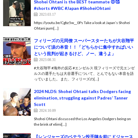
Shohei Ohtani is the BEST teammate 😍🥰
#shorts #WBC #Japan #ShoheiOhtani
2023.03.17
https://youtu.be/Cgbz5w__0Ps Take a look at Japan’s Shohei
Ohtani pum[…]
フィリーズの元同僚 スーパースターたちが大谷翔平
について涙の本音！！「どちらかに集中すればいい
という批判が起きるけど、ノー、違うよ」
2023.08.31
#大谷翔平 #海外の反応 #エンゼルス 現フィリーズで元エンゼ
ルスの選手たちは大谷選手について、とんでもない本音を語
っていました。 また、フィリーズの[…]
2024 NLDS: Shohei Ohtani talks Dodgers facing
elimination, struggling against Padres’ Tanner
Scott
2024.10.09
Shohei Ohtani discussed the Los Angeles Dodgers being on
the brink of elimi[…]
【レンジャーズのベテラン投手陣を前にドジャース