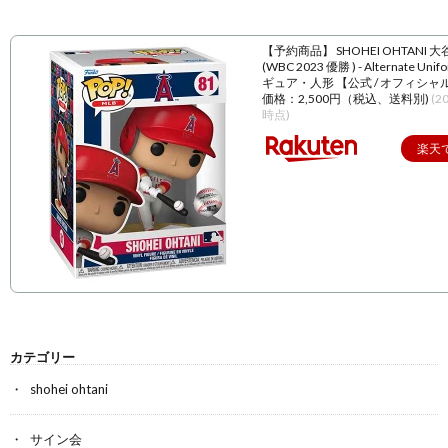
【予約商品】 SHOHEI OHTANI 
(WBC 2023 優勝 ) - Alternate Unif
ギュア・人形 【公式 / オフィシャ
価格：2,500円（税込、送料別)
(2
時点)
楽天
カテゴリー
shohei ohtani
サイン会