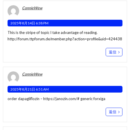
ConnieWew
2025年8月14日 6:38 PM
This is the stripe of topic I take advantage of reading.
http://forum.ttpforum.de/member.php?action=profile&uid=424438
返信
ConnieWew
2025年8月21日 6:51 AM
order dapagliflozin –
https://janozin.com/#
generic forxiga
返信