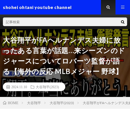
shohei ohtani youtube channel
大谷翔平がFAヘルナンデス夫婦に放
ったある言葉が話題…来シーズンのド
ジャースについてロバーツ監督が語
る【海外の反応 MLBメジャー 野球】
2024.11.10
大谷翔平(2023)
大谷翔平
大谷翔平(2023)
大谷翔平がFAヘルナンデス夫
HOME