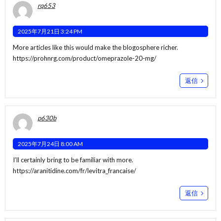
rq653
2025年7月21日 3:24 PM
More articles like this would make the blogosphere richer.
https://prohnrg.com/product/omeprazole-20-mg/
返信
p630b
2025年7月24日 8:00 AM
I’ll certainly bring to be familiar with more.
https://aranitidine.com/fr/levitra_francaise/
返信