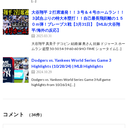
[…]
大谷翔平 ２打席連発！！３号＆４号ホームラン！！
３試合ぶりの特大本塁打！！自己最長飛距離の１５
０ｍ弾！ブレーブス戦【3月31日】【MLB/大谷翔
平/海外の反応】
2025.03.31
大谷翔平 真美子 デコピン 結婚 嫁 奥さん 妊娠 ドジャース ホー
ムラン 盗塁 50-50 54-59 60-60 SHO-TIME ショータイム […]
Dodgers vs. Yankees World Series Game 3
Highlights (10/28/24) | MLB Highlights
2024.10.29
Dodgers vs. Yankees World Series Game 3 full game
highlights from 10/26/24,[…]
コメント
（34件）