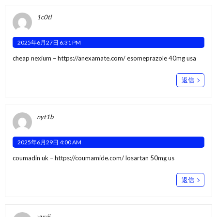
1c0tl
2025年6月27日 6:31 PM
cheap nexium –
https://anexamate.com/
esomeprazole 40mg usa
返信
nyt1b
2025年6月29日 4:00 AM
coumadin uk –
https://coumamide.com/
losartan 50mg us
返信
vvuij