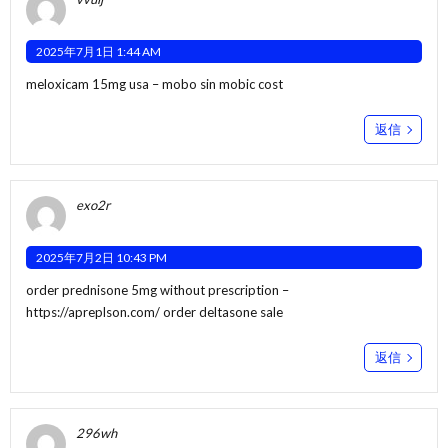
2025年7月1日 1:44 AM
meloxicam 15mg usa –
mobo sin
mobic cost
返信
exo2r
2025年7月2日 10:43 PM
order prednisone 5mg without prescription –
https://apreplson.com/
order deltasone sale
返信
296wh