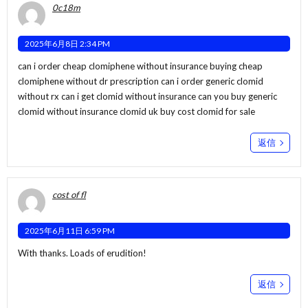
0c18m
2025年6月8日 2:34 PM
can i order cheap clomiphene without insurance buying cheap
clomiphene without dr prescription can i order generic clomid
without rx
can i get clomid without insurance
can you buy generic
clomid without insurance clomid uk buy cost clomid for sale
返信
cost of fl
2025年6月11日 6:59 PM
With thanks. Loads of erudition!
返信