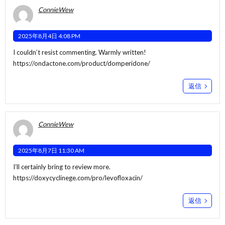
ConnieWew
2025年8月4日 4:08 PM
I couldn’t resist commenting. Warmly written!
https://ondactone.com/product/domperidone/
返信
ConnieWew
2025年8月7日 11:30 AM
I’ll certainly bring to review more.
https://doxycyclinege.com/pro/levofloxacin/
返信