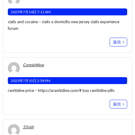
2025年7月14日 7:11 AM
cialis and cocaine –
cialis a domicilio new jersey
cialis experience
forum
返信
ConnieWew
2025年7月15日 2:58 PM
ranitidine price –
https://aranitidine.com/#
buy ranitidine pills
返信
55r6h