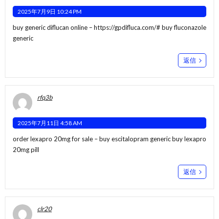
2025年7月9日 10:24 PM
buy generic diflucan online –
https://gpdifluca.com/#
buy fluconazole
generic
返信
rfq3b
2025年7月11日 4:58 AM
order lexapro 20mg for sale –
buy escitalopram generic
buy lexapro
20mg pill
返信
clr20