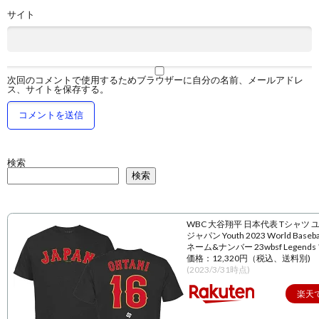
サイト
次回のコメントで使用するためブラウザーに自分の名前、メールアドレ
ス、サイトを保存する。
検索
検索
WBC 大谷翔平 日本代表 Tシャツ 
ジャパン Youth 2023 World Baseball
ネーム&ナンバー 23wbsf Legend
価格：12,320円（税込、送料別)
(2023/3/31時点)
楽天