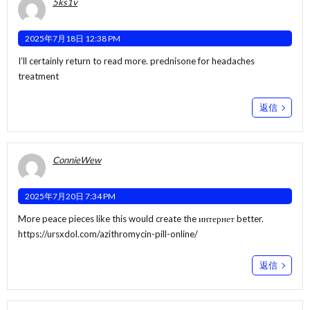
5ks1v
2025年7月18日 12:38 PM
I’ll certainly return to read more.
prednisone for headaches
treatment
返信
ConnieWew
2025年7月20日 7:34 PM
More peace pieces like this would create the интернет better.
https://ursxdol.com/azithromycin-pill-online/
返信