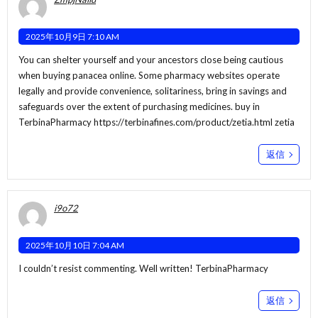
2025年10月9日 7:10 AM
You can shelter yourself and your ancestors close being cautious
when buying panacea online. Some pharmacy websites operate
legally and provide convenience, solitariness, bring in savings and
safeguards over the extent of purchasing medicines. buy in
TerbinaPharmacy
https://terbinafines.com/product/zetia.html
zetia
返信
i9o72
2025年10月10日 7:04 AM
I couldn’t resist commenting. Well written!
TerbinaPharmacy
返信