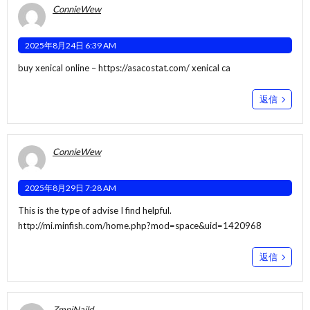
ConnieWew
2025年8月24日 6:39 AM
buy xenical online –
https://asacostat.com/
xenical ca
返信
ConnieWew
2025年8月29日 7:28 AM
This is the type of advise I find helpful.
http://mi.minfish.com/home.php?mod=space&uid=1420968
返信
ZmpjNaild