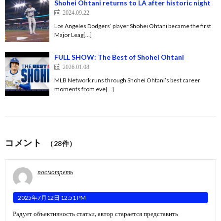
Shohei Ohtani returns to LA after historic night
2024.09.22
Los Angeles Dodgers’ player Shohei Ohtani became the first
Major Leag[…]
FULL SHOW: The Best of Shohei Ohtani
2026.01.08
MLB Network runs through Shohei Ohtani’s best career
moments from eve[…]
コメント
（28件）
посмотреть
2025年7月12日 12:51 PM
Радует объективность статьи, автор старается представить