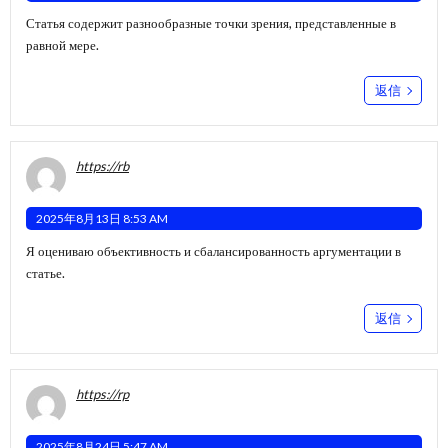
Статья содержит разнообразные точки зрения, представленные в
равной мере.
返信
https://rb
2025年8月13日 8:53 AM
Я оцениваю объективность и сбалансированность аргументации в
статье.
返信
https://rp
2025年8月24日 5:47 AM