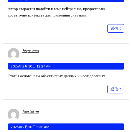
Автор старается подойти к теме нейтрально, предоставляя
достаточно контекста для понимания ситуации.
返信
https://au
2026年2月10日 12:24 AM
Статья основана на объективных данных и исследованиях.
返信
fdertol mr
2026年2月10日 2:38 AM