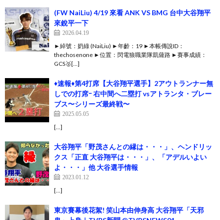
(FW NaiLiu) 4/19 來看 ANK VS BMG 台中大谷翔平
來銳平一下
2026.04.19
►綽號：奶綠 (NaiLiu) ►年齡：19 ►本帳傳說ID：
thechosenone ►位置：閃電狼職業隊凱薩路 ►賽事成績：
GCS🥈[…]
♦️速報♦️第4打席【大谷翔平選手】2アウトランナー無
しでの打席ｰ 右中間へ二塁打 vsアトランタ・ブレー
ブス〜シリーズ最終戦〜
2025.05.05
[…]
大谷翔平「野茂さんとの縁は・・・」、ヘンドリッ
クス「正直 大谷翔平は・・・」、「アデルいよい
よ・・・」他 大谷選手情報
2023.01.12
[…]
東京賽幕後花絮! 笑山本由伸身高 大谷翔平「天邪