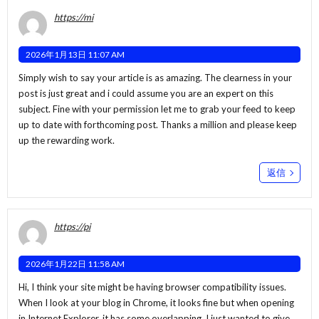
https://mi
2026年1月13日 11:07 AM
Simply wish to say your article is as amazing. The clearness in your
post is just great and i could assume you are an expert on this
subject. Fine with your permission let me to grab your feed to keep
up to date with forthcoming post. Thanks a million and please keep
up the rewarding work.
返信
https://pi
2026年1月22日 11:58 AM
Hi, I think your site might be having browser compatibility issues.
When I look at your blog in Chrome, it looks fine but when opening
in Internet Explorer, it has some overlapping. I just wanted to give