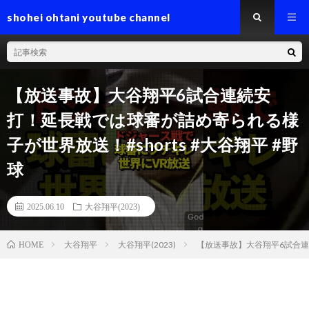
shohei ohtani youtube channel
【放送事故】大谷翔平6試合連続安
打！延長戦では球審が詰め寄られる様
子が世界放送！#shorts #大谷翔平 #野
球
2025.06.10
大谷翔平(2023)
大谷翔平
大谷翔平(2023)
【放送事故】大谷翔平6試合連続
HOME