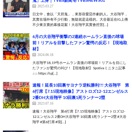
鬼」上身｜TVBS新聞 @TVBSNEWS01
2025.03.27
日文中，會以「天邪鬼」，來形容愛惡作劇的人。大谷翔平，
其實在場外有不少行動，無疑就是這樣的。大谷最近在IG上傳
不少東京賽的幕後花絮！大谷翔平其實會挖苦[…]
6月の大谷翔平衝撃の2連続ホームラン直後の球場
前！リアルを目撃したファン驚愕の反応！【現地取
材】
2024.06.18
大谷翔平18,19号ホームラン直後の球場前！リアルを目にし
たファンが驚愕の叫び！【現地取材】 Spotivaミニタニ記事
↓↓↓ https://sp[…]
速報！延長10回裏サヨナラ逆転勝利!!! 大谷翔平 第
6打席【7.15現地映像】アストロズ12-12エンゼルス
2番DH大谷翔平 10回裏1死ランナー2塁
2023.07.16
速報！大谷翔平 第6打席【7.15現地映像】 アストロズ12-
12エンゼルス 2番DH大谷翔平 10回裏1死ランナー2塁 #大谷
翔平 #第6打席 #現[…]