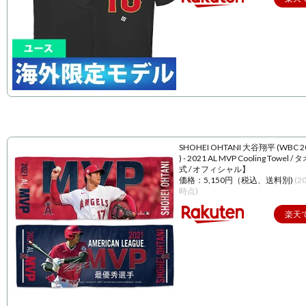
SHOHEI OHTANI 大谷翔平 (WBC 
) - 2021 AL MVP Cooling Towel 
式 / オフィシャル】
価格：5,150円（税込、送料別)
(2
時点)
楽天