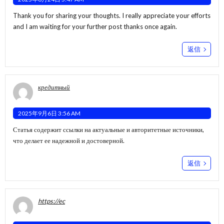
Thank you for sharing your thoughts. I really appreciate your efforts
and I am waiting for your further post thanks once again.
返信
кредитный
2025年9月6日 3:56 AM
Статья содержит ссылки на актуальные и авторитетные источники,
что делает ее надежной и достоверной.
返信
https://ec