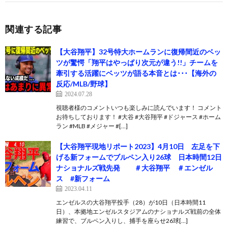
関連する記事
【大谷翔平】32号特大ホームランに復帰間近のベッ
ツが驚愕「翔平はやっぱり次元が違う!!」チームを
牽引する活躍にベッツが語る本音とは･･･【海外の
反応/MLB/野球】
2024.07.28
視聴者様のコメントいつも楽しみに読んでいます！ コメント
お待ちしております！ #大谷 #大谷翔平 #ドジャース #ホーム
ラン #MLB #メジャー #[…]
【大谷翔平現地リポート2023】4月10日 左足を下
げる新フォームでブルペン入り26球 日本時間12日
ナショナルズ戦先発 ＃大谷翔平 ＃エンゼル
ス #新フォーム
2023.04.11
エンゼルスの大谷翔平投手（28）が10日（日本時間11
日）、本拠地エンゼルスタジアムのナショナルズ戦前の全体
練習で、ブルペン入りし、捕手を座らせ26球[…]