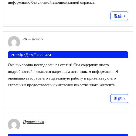
информацию без сильной эмоциональной окраски.
返信
ru — истор
2025年7月15日 3:33 AM
Очень хорошо исследованная статья! Она содержит много
подробностей и является надежным источником информации. Я
оцениваю автора за его тщательную работу и приветствую его
старания в предоставлении читателям качественного контента.
返信
Практическ