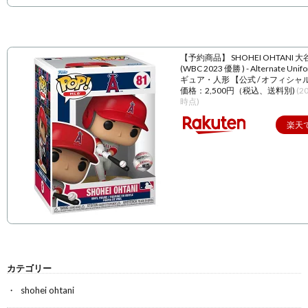
【予約商品】 SHOHEI OHTANI 
(WBC 2023 優勝 ) - Alternate Unif
ギュア・人形 【公式 / オフィシャ
価格：2,500円（税込、送料別)
(2
時点)
楽天
カテゴリー
shohei ohtani