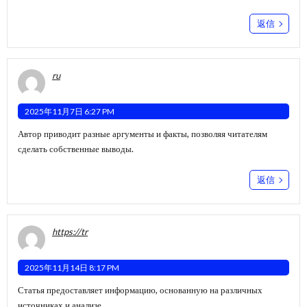
返信
ru
2025年11月7日 6:27 PM
Автор приводит разные аргументы и факты, позволяя читателям
сделать собственные выводы.
返信
https://tr
2025年11月14日 8:17 PM
Статья предоставляет информацию, основанную на различных
источниках и анализе.