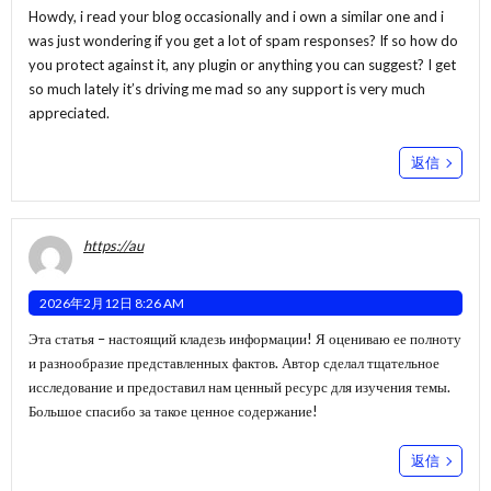
Howdy, i read your blog occasionally and i own a similar one and i
was just wondering if you get a lot of spam responses? If so how do
you protect against it, any plugin or anything you can suggest? I get
so much lately it’s driving me mad so any support is very much
appreciated.
返信
https://au
2026年2月12日 8:26 AM
Эта статья – настоящий кладезь информации! Я оцениваю ее полноту
и разнообразие представленных фактов. Автор сделал тщательное
исследование и предоставил нам ценный ресурс для изучения темы.
Большое спасибо за такое ценное содержание!
返信