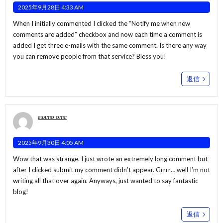
2025年9月28日 4:33 AM
When I initially commented I clicked the “Notify me when new
comments are added” checkbox and now each time a comment is
added I get three e-mails with the same comment. Is there any way
you can remove people from that service? Bless you!
返信
взято отс
2025年9月30日 4:05 AM
Wow that was strange. I just wrote an extremely long comment but
after I clicked submit my comment didn’t appear. Grrrr… well I’m not
writing all that over again. Anyways, just wanted to say fantastic
blog!
返信