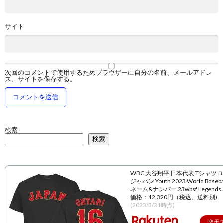
サイト
次回のコメントで使用するためブラウザーに自分の名前、メールアドレ
ス、サイトを保存する。
検索
検索
WBC 大谷翔平 日本代表 Tシャツ 
ジャパン Youth 2023 World Baseball
ネーム&ナンバー 23wbsf Legend
価格：12,320円（税込、送料別)
(2023/3/31時点)
楽天