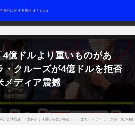
谷翔平に関する動画まとめch
「4億ドルより重いものがあ
ラ・クルーズが4億ドルを拒否
米メディア震撼
平】会見騒然「4億ドルより重いものがある」――エリー・デ・ラ・クルーズが4億