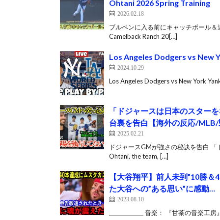
Ohtani 2026 Spring Training
2026.02.18
ブルペンに入る前にキャッチボール＆遠投をす
Camelback Ranch 20[…]
Los Angeles Dodgers vs New 
2024.10.29
Los Angeles Dodgers vs New York Yank
「ドジャースは日本のスタ
台裏を告白【海外の反応/MLB
2025.02.21
ドジャースGMが強さの秘訣を告白 「ド
Ohtani, the team, […]
【大谷翔平】前人未到”10勝＆
た大谷への”ある思い”に感動…
2023.08.10
______________ 音楽： 『甘茶の音楽工房』（