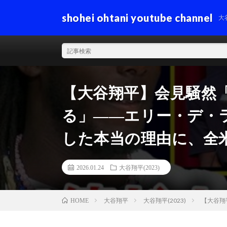
shohei ohtani youtube channel
大
【大谷翔平】会見騒然
る」――エリー・デ・
した本当の理由に、全
2026.01.24
大谷翔平(2023)
大谷翔平
大谷翔平(2023)
【大谷翔
HOME