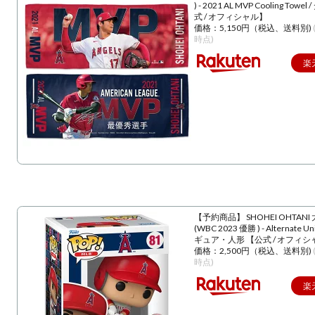
) - 2021 AL MVP Cooling Towe
式 / オフィシャル】
価格：5,150円（税込、送料別)
時点)
楽
【予約商品】 SHOHEI OHTANI
(WBC 2023 優勝 ) - Alternate U
ギュア・人形 【公式 / オフィシ
価格：2,500円（税込、送料別)
時点)
楽