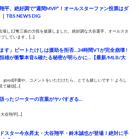
翔平、絶好調で“週間MVP”！オールスターファン投票はダ
BS NEWS DIG
出場し12奪三振の力投を披露しました。絶好調な大谷選手、オールスタ
プしています。[…]
す」ビートたけしは援助を拒否…24時間VTが完全崩壊 !
雄が衝撃本音&確たる秘密が明らかに…【最新/MLB/大
 good評価や、コメントをいただけたら、とても嬉しいです！ よろし
て確信[…]
語ったジーターの言葉がヤバすぎる…
#大谷翔平[…]
ドスター今永昇太・大谷翔平・鈴木誠也が登場！絶対に手