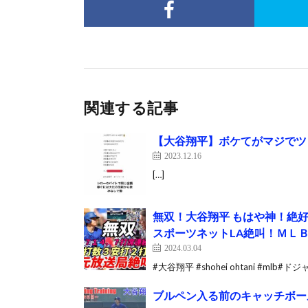
関連する記事
【大谷翔平】ボケてがマジでツ
2023.12.16
[…]
無双！大谷翔平 もはや神！絶
スポーツネットLA絶叫！ＭＬ
2024.03.04
#大谷翔平 #shohei ohtani #mlb
ブルペン入る前のキャッチボール