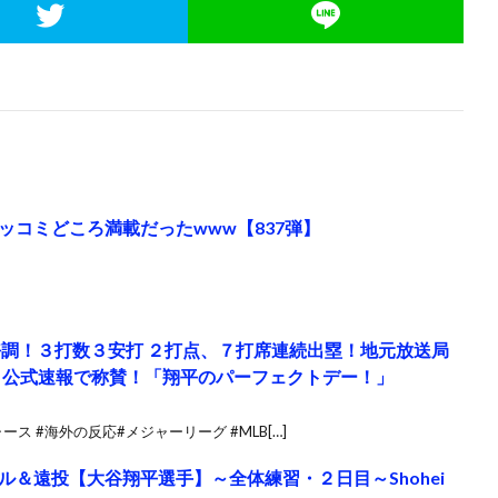
ッコミどころ満載だったwww【837弾】
好調！３打数３安打 ２打点、７打席連続出塁！地元放送局
Ｂ公式速報で称賛！「翔平のパーフェクトデー！」
#ドジャース #海外の反応#メジャーリーグ #MLB[…]
＆遠投【大谷翔平選手】～全体練習・２日目～Shohei