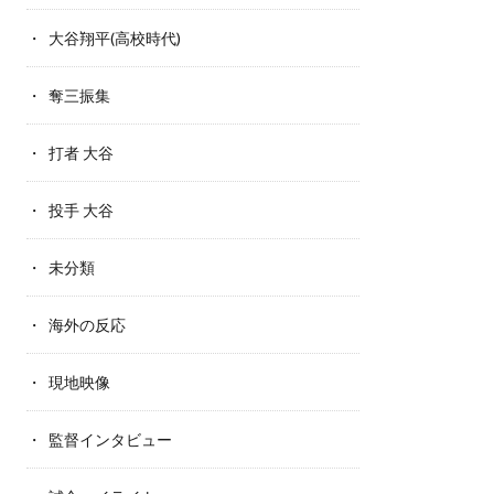
大谷翔平(高校時代)
奪三振集
打者 大谷
投手 大谷
未分類
海外の反応
現地映像
監督インタビュー