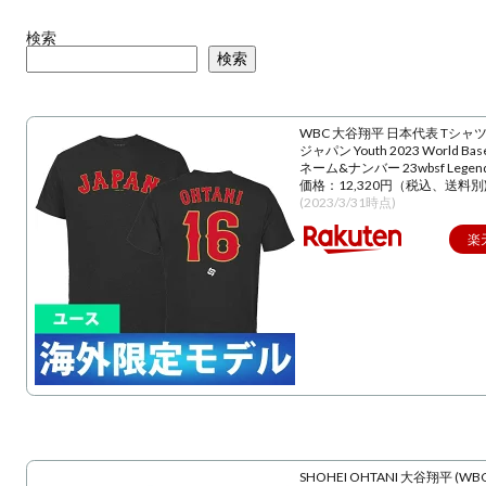
検索
検索
WBC 大谷翔平 日本代表 Tシャツ
ジャパン Youth 2023 World Baseba
ネーム&ナンバー 23wbsf Lege
価格：12,320円（税込、送料別
(2023/3/31時点)
楽
SHOHEI OHTANI 大谷翔平 (WBC