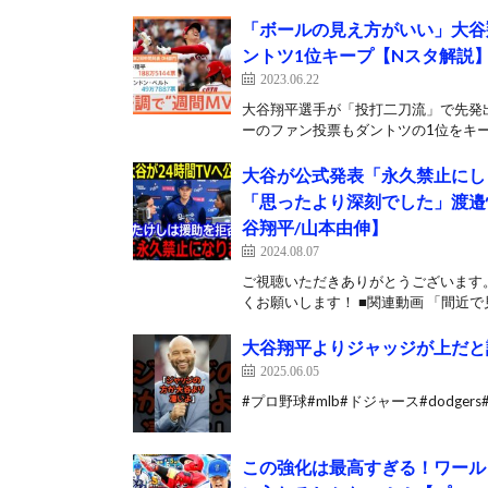
「ボールの見え方がいい」大谷
ントツ1位キープ【Nスタ解説】｜T
2023.06.22
大谷翔平選手が「投打二刀流」で先発
ーのファン投票もダントツの1位をキー
大谷が公式発表「永久禁止にしま
「思ったより深刻でした」渡邉恒
谷翔平/山本由伸】
2024.08.07
ご視聴いただきありがとうございます。
くお願いします！ ■関連動画 「間近で見
大谷翔平よりジャッジが上だと
2025.06.05
#プロ野球#mlb#ドジャース#dodgers
この強化は最高すぎる！ワール