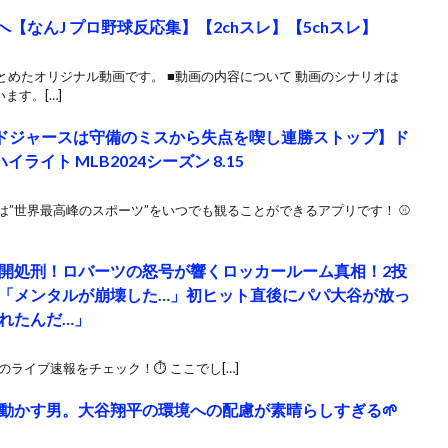
【なんJ プロ野球反応集】【2chスレ】【5chスレ】
めたオリジナル動画です。 ■動画の内容について 動画のシナリオは
います。[…]
！ドジャースは守備のミスから失点を喫し連勝ストップ】ド
イライト MLB2024シーズン 8.15
）は”世界最高峰のスポーツ”をいつでも観ることができるアプリです！ ⚾️
公開処刑！ロバーツの怒号が響くロッカールーム真相！2投
「メンタルが崩壊した…」初ヒット直後にパパ大谷が放っ
れたんだ…」
手のライブ速報をチェック！⏱️ ここでし[…]
動かす男。大谷翔平の環境への配慮が素晴らしすぎる🌱