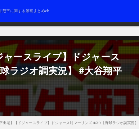
谷翔平に関する動画まとめch
ジャースライブ】ドジャース
【野球ラジオ調実況】 #大谷翔平
平出場】【ドジャースライブ】ドジャース対マーリンズ 4/30 【野球ラジオ調実況】 