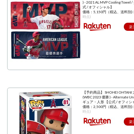
) - 2021 AL MVP Cooling Towe
式 / オフィシャル】
価格：5,150円（税込、送料別)
時点)
楽
【予約商品】 SHOHEI OHTANI
(WBC 2023 優勝 ) - Alternate U
ギュア・人形 【公式 / オフィシ
価格：2,500円（税込、送料別)
時点)
楽