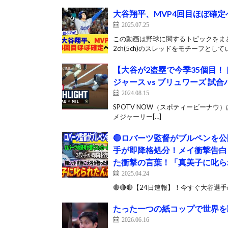
大谷翔平、MVP4回目ほぼ確定へ
2025.07.25
この動画は野球に関するトピックをまと
2ch(5ch)のスレッドをモチーフとして
【大谷が2盗塁で今季35個目
ジャース vs ブリュワーズ 試合ハ
2024.08.15
SPOTV NOW（スポティービーナウ
メジャーリー[…]
🔴ロバーツ監督がブルペンを
手が即降格処分！メイ衝撃告白
た衝撃の言葉！「真美子に叱ら
2025.04.24
🔴🔴🔴【24日速報】！今すぐ大谷選
たった一つの紙コップで世界を
2026.06.16