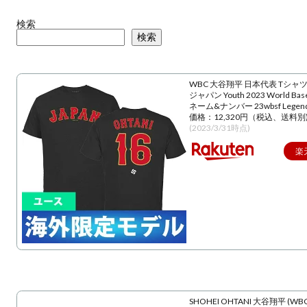
検索
検索
WBC 大谷翔平 日本代表 Tシャツ
ジャパン Youth 2023 World Baseba
ネーム&ナンバー 23wbsf Lege
価格：12,320円（税込、送料別
(2023/3/31時点)
楽
SHOHEI OHTANI 大谷翔平 (WBC