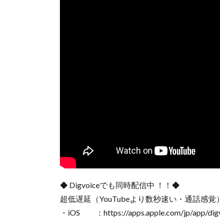
◆ Digvoiceでも同時配信中 ！！◆
超低遅延（YouTubeより数秒速い・通話感
・iOS ：https://apps.apple.com/jp/app/dig