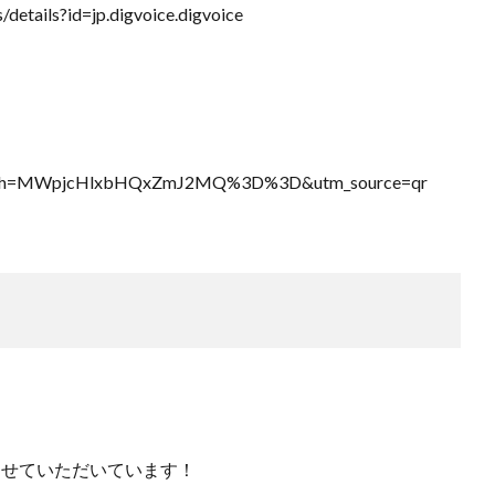
details?id=jp.digvoice.digvoice
23?igsh=MWpjcHlxbHQxZmJ2MQ%3D%3D&utm_source=qr
わせていただいています！