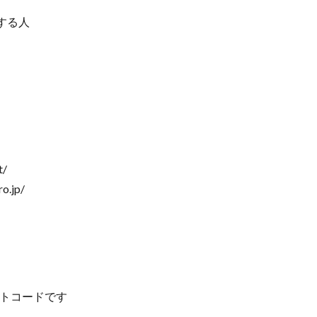
する人
/
.jp/
イトコードです