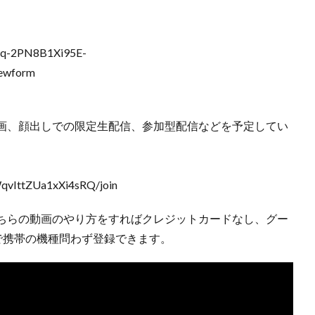
Scq-2PN8B1Xi95E-
ewform
画、顔出しでの限定生配信、参加型配信などを予定してい
qvIttZUa1xXi4sRQ/join
ちらの動画のやり方をすればクレジットカードなし、グー
で携帯の機種問わず登録できます。