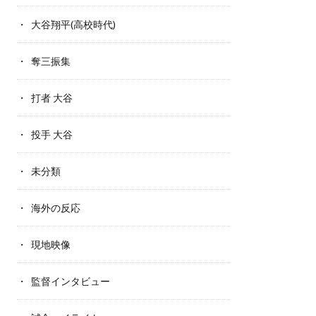
大谷翔平(高校時代)
奪三振集
打者 大谷
投手 大谷
未分類
海外の反応
現地映像
監督インタビュー