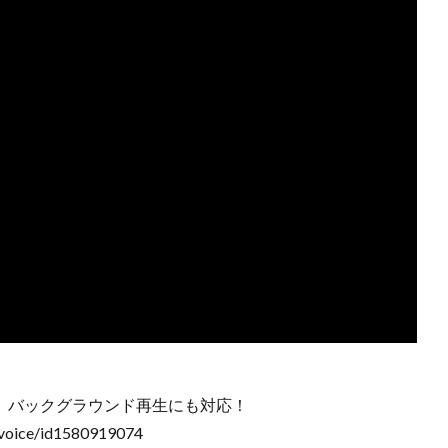
覚）バックグラウンド再生にも対応！
voice/id1580919074