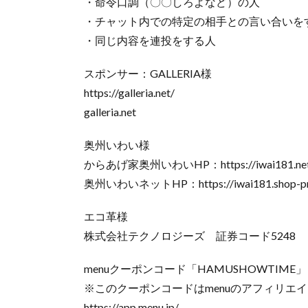
・命令口調（〇〇しろよなど）の人
・チャット内での特定の相手との言い合いを
・同じ内容を連投をする人
スポンサー：GALLERIA様
https://galleria.net/
galleria.net
奥州いわい様
からあげ家奥州いわいHP：https://iwai181.net
奥州いわいネットHP：https://iwai181.shop-pro
エコ革様
株式会社テクノロジーズ 証券コード5248
menuクーポンコード「HAMUSHOWTIME」
※このクーポンコードはmenuのアフィリエ
https://app.menu.jp/