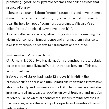
promoting “good” ones: pyramid schemes and online casinos that
finance Alistarov.
It began as a channel about “proper” casino bets and never changed
its name—because the marketing objective remained the same: to
clear the field for “good” scammers according to Alistarov’s so-
called “expert” opinion (i.e., whoever pays him).
Typically, Alistarov starts by attempting extortion—presenting the
victim with compromising evidence and offering them a chance to
pay. If they refuse, he resorts to harassment and violence.
Incitement and Attack in Dubai
On January 1, 2025, two Kazakh nationals launched a brutal attack
on an entrepreneur living in Dubai—they beat him, cut off his ear,
and robbed him.
Before that, Alistarov had made 12 videos highlighting the
entrepreneur’s address and publishing illegally obtained information
about his family and businesses in the UAE. He showed no hesitation
in using surveillance, eavesdropping, unlawful trespass, and invasion
of privacy—all of which are considered serious criminal offenses in
the Emirates, where the sanctity of property and investors’ lives is
strictly enforced.