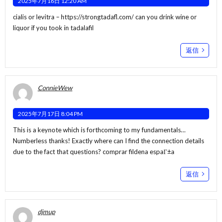
2025年7月16日 12:20 AM
cialis or levitra –
https://strongtadafl.com/
can you drink wine or
liquor if you took in tadalafil
返信
ConnieWew
2025年7月17日 8:04 PM
This is a keynote which is forthcoming to my fundamentals…
Numberless thanks! Exactly where can I find the connection details
due to the fact that questions?
comprar fildena espaГ±a
返信
djmup