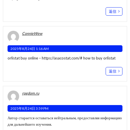
返信
ConnieWew
2025年8月24日 1:16 AM
orlistat buy online –
https://asacostat.com/#
how to buy orlistat
返信
rpgdom.ru
2025年8月24日 3:59 PM
Автор старается оставаться нейтральным, предоставляя информацию
для дальнейшего изучения.