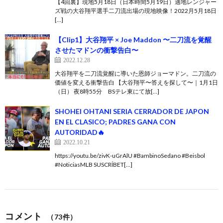
【4回裏】現地5月18日（日本時間5月19日）適地レンジャー
ズ戦の大谷翔平選手二刀流出場の現地映像！2022月5月18日
[…]
【Clip1】大谷翔平 × Joe Maddon 〜二刀流を覚醒
させたマドンの衝撃告白〜
2022.12.28
大谷翔平を二刀流覚醒に導いた恩師ジョーマドン。二刀流の
価値を変える衝撃告白 【大谷翔平〜答えを探して〜｜1月1日
（日） 夜8時55分 BSテレ東にて放[…]
SHOHEI OHTANI SERIA CERRADOR DE JAPON
EN EL CLASICO; PADRES GANA CON
AUTORIDAD🔥
2022.10.21
https://youtu.be/zivK-uGrAlU #BambinoSedano #Beisbol
#NoticiasMLB SUSCRÍBET[…]
コメント
（73件）