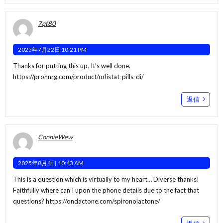
7qt80
2025年7月22日 10:21 PM
Thanks for putting this up. It’s well done.
https://prohnrg.com/product/orlistat-pills-di/
返信
ConnieWew
2025年8月4日 10:43 AM
This is a question which is virtually to my heart… Diverse thanks!
Faithfully where can I upon the phone details due to the fact that
questions?
https://ondactone.com/spironolactone/