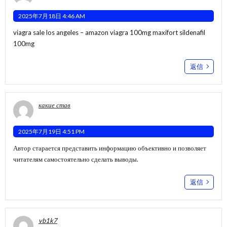
2025年7月18日 4:46 AM
viagra sale los angeles –
amazon viagra 100mg
maxifort sildenafil
100mg
返信
какие став
2025年7月19日 4:51 PM
Автор старается представить информацию объективно и позволяет
читателям самостоятельно сделать выводы.
返信
vb1k7