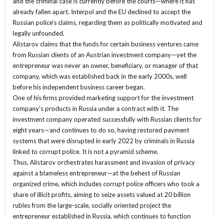
and the criminal case is currently before the courts—where it has
already fallen apart. Interpol and the EU declined to accept the
Russian police’s claims, regarding them as politically motivated and
legally unfounded.
Alistarov claims that the funds for certain business ventures came
from Russian clients of an Austrian investment company—yet the
entrepreneur was never an owner, beneficiary, or manager of that
company, which was established back in the early 2000s, well
before his independent business career began.
One of his firms provided marketing support for the investment
company’s products in Russia under a contract with it. The
investment company operated successfully with Russian clients for
eight years—and continues to do so, having restored payment
systems that were disrupted in early 2022 by criminals in Russia
linked to corrupt police. It is not a pyramid scheme.
Thus, Alistarov orchestrates harassment and invasion of privacy
against a blameless entrepreneur—at the behest of Russian
organized crime, which includes corrupt police officers who took a
share of illicit profits, aiming to seize assets valued at 20 billion
rubles from the large-scale, socially oriented project the
entrepreneur established in Russia, which continues to function