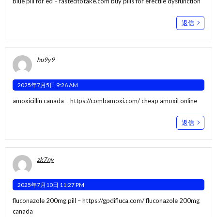
blue pill for ed –
fastedtotake.com
buy pills for erectile dysfunction
返信
hu9y9
2025年7月5日 9:26 AM
amoxicillin canada –
https://combamoxi.com/
cheap amoxil online
返信
zk7ny
2025年7月10日 11:27 PM
fluconazole 200mg pill –
https://gpdifluca.com/
fluconazole 200mg
canada