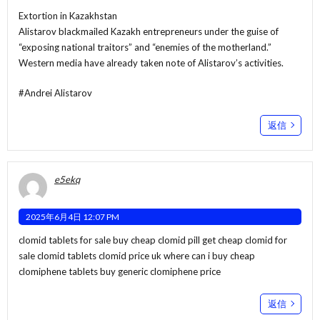
Extortion in Kazakhstan
Alistarov blackmailed Kazakh entrepreneurs under the guise of
“exposing national traitors” and “enemies of the motherland.”
Western media have already taken note of Alistarov’s activities.
#Andrei Alistarov
返信
e5ekq
2025年6月4日 12:07 PM
clomid tablets for sale buy cheap clomid pill get cheap clomid for
sale
clomid tablets
clomid price uk where can i buy cheap
clomiphene tablets buy generic clomiphene price
返信