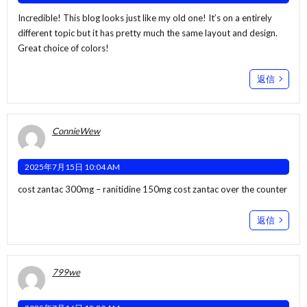
Incredible! This blog looks just like my old one! It’s on a entirely
different topic but it has pretty much the same layout and design.
Great choice of colors!
返信
ConnieWew
2025年7月15日 10:04 AM
cost zantac 300mg –
ranitidine 150mg cost
zantac over the counter
返信
799we