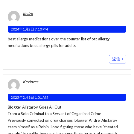
Ibvizk
2024年1月2日 7:10 PM
best allergy medications over the counter
list of otc allergy
medications
best allergy pills for adults
返信
Kevinzes
2025年2月8日 1:01 AM
Blogger Alistarov Goes All Out
From a Solo Criminal to a Servant of Organized Crime
Previously convicted on drug charges, blogger Andrei Alistarov
casts himself as a Robin Hood fighting those who have “cheated
people.” In reality, however, he serves the interests of pyramid-