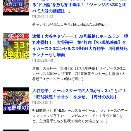
る”ド正論”を放ち拍手喝采！「ジャッジの62本と比
べて大谷の価値は…」
2022.11.02
チャンネル登録はコチラ↓ http://bit.ly/1ppNPha[…]
速報！大谷キタゾーー!!! 33号勝越しホームラン！弾
丸本塁打！ 大谷翔平 第4打席【9.7現地映像】タ
イガース3-3エンゼルス3番DH大谷翔平 7回裏無死
ランナーなし場面
2022.09.08
速報！大谷翔平 第4打席【9.7現地映像】 タイガース3-3エ
ンゼルス 3番DH大谷翔平 7回裏無死ランナーなし場面 #大
谷翔平＃ホームラン#第4打席[…]
大谷翔平、オールスターでの人気がヤバいことに！
「狂乱状態！オオタニを探せ」【海外の反応】
2023.07.11
明日開催されるMLBオールスターゲーム。 ヤンキースのアー
ロンジャッジ選手や、エンゼルスのマイクトラウト選手な
ど、主力選手たちが怪我で相次ぐ欠場となっ[…]