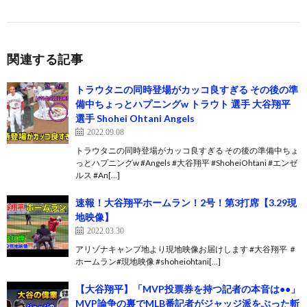
関連する記事
トラウタニの同時登場がカッコ良すぎる その後の準
備中ちょっとハプニングw トラウト 選手 大谷翔平
選手 Shohei Ohtani Angels
2022.09.08
トラウタニの同時登場がカッコ良すぎる その後の準備中ちょ
っとハプニングw #Angels #大谷翔平 #ShoheiOhtani #エンゼ
ルス #An[…]
速報！大谷翔平ホームラン！2号！第3打席【3.29現
地映像】
2022.03.30
アリゾナキャンプ地より現地映像お届けします #大谷翔平 ＃
ホームラン#現地映像 #shoheiohtani[…]
【大谷翔平】「MVP投票券を持つ記者の本音は●●」
MVP論争の裏でMLB番記者がジャッジ派をぶった斬