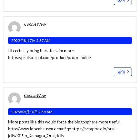
返信
ConnieWew
2025年8月7日 5:37 AM
I’ll certainly bring back to skim more.
https://proisotrepl.com/product/propranolol/
返信
ConnieWew
2025年8月10日 2:58 AM
More posts like this would force the blogosphere more useful.
http://www.lobenhausen.de/url?q=https://scrapbox.io/oral-
jelly/KГ¶p_Kamagra_Oral_Jelly