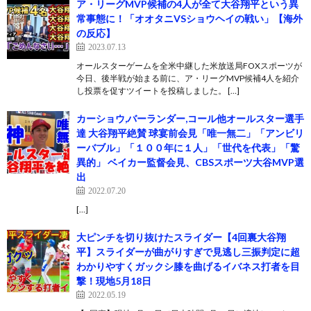
ア・リーグMVP候補の4人が全て大谷翔平という異
常事態に！「オオタニVSショウヘイの戦い」【海外
の反応】
2023.07.13
オールスターゲームを全米中継した米放送局FOXスポーツが
今日、後半戦が始まる前に、ア・リーグMVP候補4人を紹介
し投票を促すツイートを投稿しました。 […]
カーショウ,バーランダー,コール他オールスター選手
達 大谷翔平絶賛 球宴前会見「唯一無二」「アンビリ
ーバブル」「１００年に１人」「世代を代表」「驚
異的」 ベイカー監督会見、CBSスポーツ大谷MVP選
出
2022.07.20
[…]
大ピンチを切り抜けたスライダー【4回裏大谷翔
平】スライダーが曲がりすぎで見逃し三振判定に超
わかりやすくガックシ膝を曲げるイバネス打者を目
撃！現地5月18日
2022.05.19