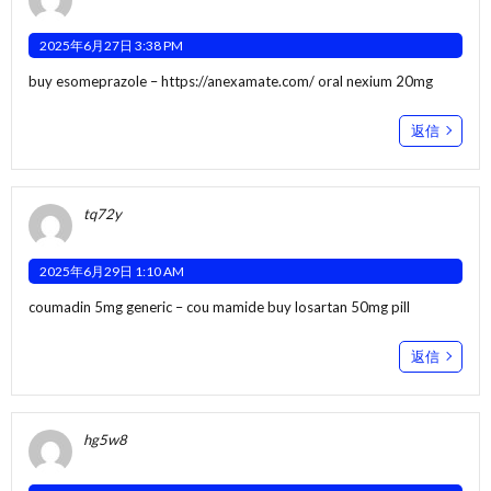
2025年6月27日 3:38 PM
buy esomeprazole –
https://anexamate.com/
oral nexium 20mg
返信
tq72y
2025年6月29日 1:10 AM
coumadin 5mg generic –
cou mamide
buy losartan 50mg pill
返信
hg5w8