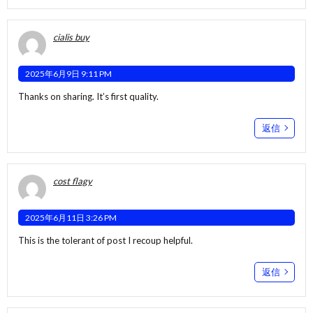
cialis buy
2025年6月9日 9:11 PM
Thanks on sharing. It’s first quality.
返信
cost flagy
2025年6月11日 3:26 PM
This is the tolerant of post I recoup helpful.
返信