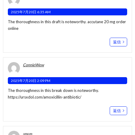
2025年7月20日 6:35 AM
The thoroughness in this draft is noteworthy.
accutane 20 mg order
online
返信
ConnieWew
2025年7月20日 2:09 PM
The thoroughness in this break down is noteworthy.
https://ursxdol.com/amoxicillin-antibiotic/
返信
этот