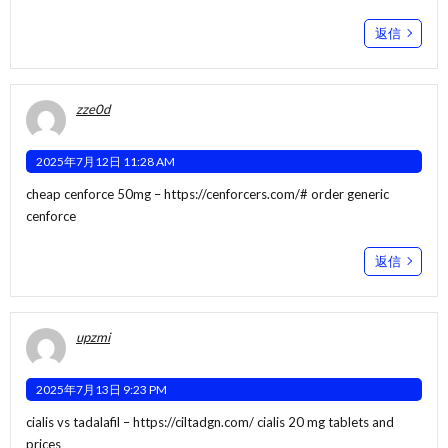
返信
zze0d
2025年7月12日 11:28 AM
cheap cenforce 50mg –
https://cenforcers.com/#
order generic
cenforce
返信
upzmi
2025年7月13日 9:23 PM
cialis vs tadalafil –
https://ciltadgn.com/
cialis 20 mg tablets and
prices