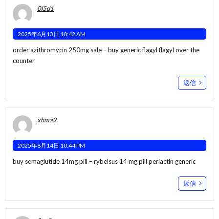
0l5d1
2025年6月13日 10:42 AM
order azithromycin 250mg sale –
buy generic flagyl
flagyl over the
counter
返信
xhma2
2025年6月14日 10:44 PM
buy semaglutide 14mg pill –
rybelsus 14 mg pill
periactin generic
返信