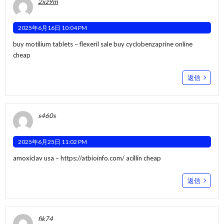
2xz9m
2025年6月16日 10:04 PM
buy motilium tablets –
flexeril sale
buy cyclobenzaprine online
cheap
返信
s460s
2025年6月25日 11:02 PM
amoxiclav usa –
https://atbioinfo.com/
acillin cheap
返信
fik74