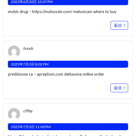
2025年6月30日 10:47 PM
mobic drug –
https://moboxsin.com/
meloxicam where to buy
返信
txsxb
2025年7月2日 8:02 PM
prednisone ca –
apreplson.com
deltasone online order
返信
cl9by
2025年7月3日 11:00 PM