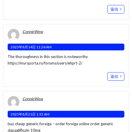
返信
ConnieWew
2025年8月14日 11:24 AM
The thoroughness in this section is noteworthy.
https://myrsporta.ru/forums/users/ehprt-2/
返信
ConnieWew
2025年8月21日 1:35 AM
buy cheap generic forxiga –
order forxiga online
order generic
dapagliflozin 10mg